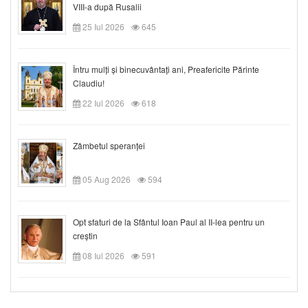
VIII-a după Rusalii
25 Iul 2026
645
Întru mulți și binecuvântați ani, Preafericite Părinte
Claudiu!
22 Iul 2026
618
Zâmbetul speranței
05 Aug 2026
594
Opt sfaturi de la Sfântul Ioan Paul al II-lea pentru un
creștin
08 Iul 2026
591