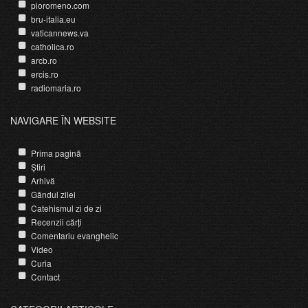
pioromeno.com
bru-italia.eu
vaticannews.va
catholica.ro
arcb.ro
ercis.ro
radiomaria.ro
NAVIGARE ÎN WEBSITE
Prima pagină
Știri
Arhivă
Gândul zilei
Catehismul zi de zi
Recenzii cărți
Comentariu evanghelic
Video
Curia
Contact