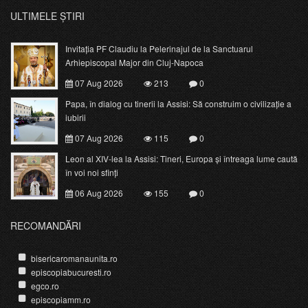
ULTIMELE ȘTIRI
Invitația PF Claudiu la Pelerinajul de la Sanctuarul
Arhiepiscopal Major din Cluj-Napoca
07 Aug 2026
213
0
Papa, în dialog cu tinerii la Assisi: Să construim o civilizație a
iubirii
07 Aug 2026
115
0
Leon al XIV-lea la Assisi: Tineri, Europa și întreaga lume caută
în voi noi sfinți
06 Aug 2026
155
0
RECOMANDĂRI
bisericaromanaunita.ro
episcopiabucuresti.ro
egco.ro
episcopiamm.ro