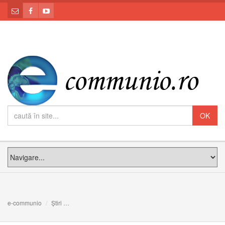
e-communio
Știri
Sesiunea Comisiei Sinodale pentru Redactarea Dreptulu