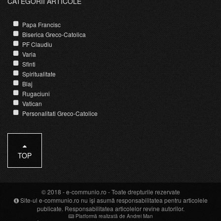
CATEGORII ARTICOLE
Papa Francisc
Biserica Greco-Catolica
PF Claudiu
Varia
Sfinti
Spiritualitate
Blaj
Rugaciuni
Vatican
Personalitati Greco-Catolice
TOP
© 2018 -
e-communio.ro
- Toate drepturile rezervate
Site-ul e-communio.ro nu își asumă responsabilitatea pentru articolele
publicate. Responsabilitatea articolelor revine autorilor.
Platformă realizată de Andrei Man