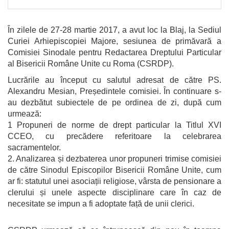
În zilele de 27-28 martie 2017, a avut loc la Blaj, la Sediul
Curiei Arhiepiscopiei Majore, sesiunea de primăvară a
Comisiei Sinodale pentru Redactarea Dreptului Particular
al Bisericii Române Unite cu Roma (CSRDP).
Lucrările au început cu salutul adresat de către PS.
Alexandru Mesian, Președintele comisiei. În continuare s-
au dezbătut subiectele de pe ordinea de zi, după cum
urmează:
1 Propuneri de norme de drept particular la Titlul XVI
CCEO, cu precădere referitoare la celebrarea
sacramentelor.
2. Analizarea și dezbaterea unor propuneri trimise comisiei
de către Sinodul Episcopilor Bisericii Române Unite, cum
ar fi: statutul unei asociații religiose, vârsta de pensionare a
clerului și unele aspecte disciplinare care în caz de
necesitate se impun a fi adoptate față de unii clerici.