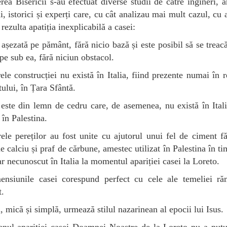
rea Bisericii s-au efectuat diverse studii de către ingineri, ar
ni, istorici și experți care, cu cât analizau mai mult cazul, cu 
 rezulta apatiția inexplicabilă a casei:
 așezată pe pământ, fără nicio bază și este posibil să se treac
 pe sub ea, fără niciun obstacol.
rele construcției nu există în Italia, fiind prezente numai în 
ului, în Țara Sfântă.
este din lemn de cedru care, de asemenea, nu există în Itali
 în Palestina.
rele pereților au fost unite cu ajutorul unui fel de ciment f
de calciu și praf de cărbune, amestec utilizat în Palestina în ti
ar necunoscut în Italia la momentul apariției casei la Loreto.
ensiunile casei corespund perfect cu cele ale temeliei ră
.
, mică și simplă, urmează stilul nazarinean al epocii lui Isus.
nul apariției casei Doamnei Noastre de la Loreto nu a putut