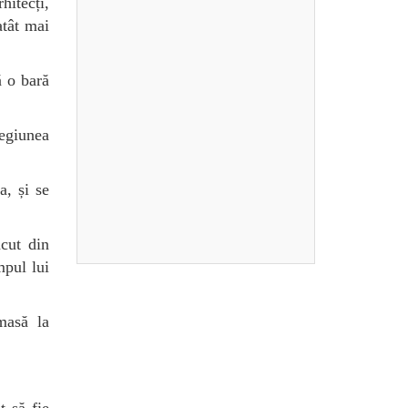
hitecți,
atât mai
ă o bară
regiunea
a, și se
ăcut din
mpul lui
masă la
 să fie