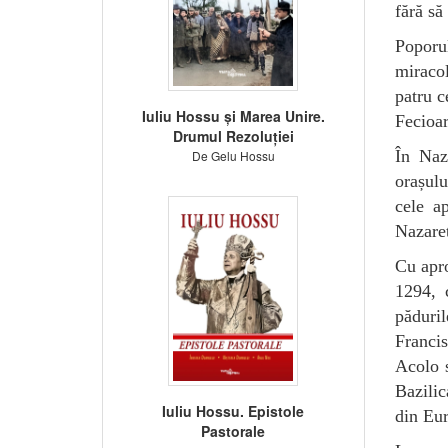
fără să
Poporul
miracol
patru c
Iuliu Hossu și Marea Unire.
Fecioar
Drumul Rezoluției
În Naza
De Gelu Hossu
orașulu
cele ap
Nazaret
Cu apro
1294, 
păduril
Francis
Acolo s
Bazilic
Iuliu Hossu. Epistole
din Eu
Pastorale