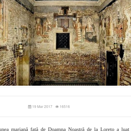
19 Mar 2017
16516
unea mariană față de Doamna Noastră de la Loreto a luat 