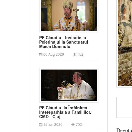
PF Claudiu - Invitație la
Pelerinajul la Sanctuarul
Maicii Domnului
06 Aug 2026
152
PF Claudiu, la Întâlnirea
Intereparhială a Familiilor,
CMD - Cluj
15 Iun 2026
702
Devoți