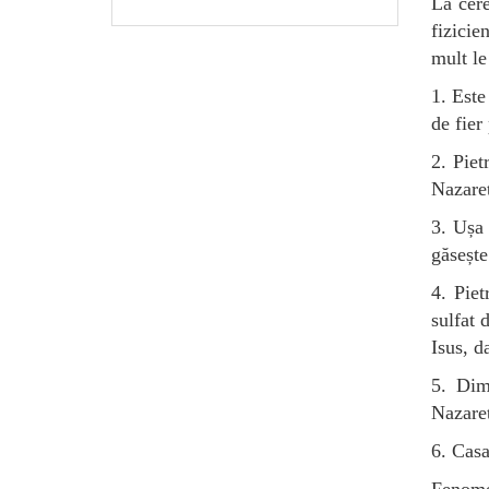
La cere
fizicie
mult le
1. Este
de fier
2. Piet
Nazaret
3. Ușa 
găsește
4. Piet
sulfat 
Isus, d
5. Dim
Nazaret
6. Casa
Fenome