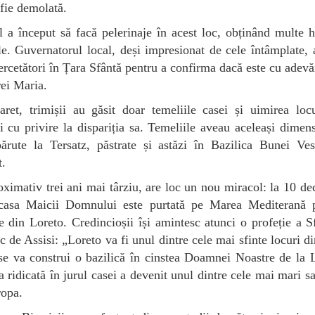
 fie demolată.
 a început să facă pelerinaje în acest loc, obținând multe h
e. Guvernatorul local, deși impresionat de cele întâmplate, 
ercetători în Țara Sfântă pentru a confirma dacă este cu adevă
ei Maria.
ret, trimișii au găsit doar temeliile casei și uimirea locu
i cu privire la dispariția sa. Temeliile aveau aceleași dimen
ărute la Tersatz, păstrate și astăzi în Bazilica Bunei Ves
.
ximativ trei ani mai târziu, are loc un nou miracol: la 10 d
casa Maicii Domnului este purtată pe Marea Mediterană 
e din Loreto. Credincioșii își amintesc atunci o profeție a S
c de Assisi: „Loreto va fi unul dintre cele mai sfinte locuri d
e va construi o bazilică în cinstea Doamnei Noastre de la 
a ridicată în jurul casei a devenit unul dintre cele mai mari s
ropa.