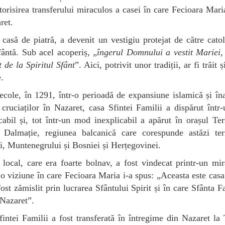
torisirea transferului miraculos a casei în care Fecioara Maria
ret.
casă de piatră, a devenit un vestigiu protejat de către catol
ântă. Sub acel acoperiș, „
îngerul Domnului a vestit Mariei,
t de la Spiritul Sfânt
”. Aici, potrivit unor tradiții, ar fi trăit 
.
cole, în 1291, într-o perioadă de expansiune islamică și în
 cruciaților în Nazaret, casa Sfintei Familii a dispărut înt
cabil și, tot într-un mod inexplicabil a apărut în orașul Ter
 Dalmație, regiunea balcanică care corespunde astăzi terit
i, Muntenegrului și Bosniei și Herțegovinei.
 local, care era foarte bolnav, a fost vindecat printr-un mi
 o viziune în care Fecioara Maria i-a spus: „Aceasta este casa
fost zămislit prin lucrarea Sfântului Spirit și în care Sfânta F
a Nazaret”.
intei Familii a fost transferată în întregime din Nazaret la 