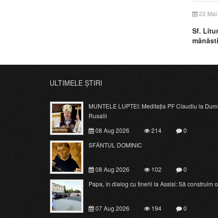
22 Mai
Sf. Litu
mănăsti
ULTIMELE ȘTIRI
MUNTELE LUPTEI: Meditația PF Claudiu la Dumi
Rusalii
08 Aug 2026
214
0
SFÂNTUL DOMINIC
08 Aug 2026
102
0
Papa, în dialog cu tinerii la Assisi: Să construim o c
07 Aug 2026
194
0