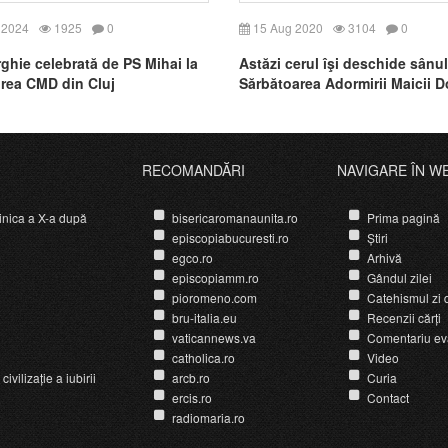
 2024
1925
0
15 Aug 2020
3104
0
rghie celebrată de PS Mihai la
Astăzi cerul îşi deschide sânul
rea CMD din Cluj
Sărbătoarea Adormirii Maicii 
în tradiţia bizantină
RECOMANDĂRI
NAVIGARE ÎN W
nica a X-a după
bisericaromanaunita.ro
Prima pagină
episcopiabucuresti.ro
Știri
egco.ro
Arhivă
episcopiamm.ro
Gândul zilei
pioromeno.com
Catehismul zi d
bru-italia.eu
Recenzii cărți
vaticannews.va
Comentariu ev
catholica.ro
Video
ivilizație a iubirii
arcb.ro
Curia
ercis.ro
Contact
radiomaria.ro