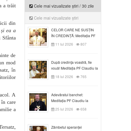
 a trăit
Cele mai vizualizate știri / 30 zile
Cele mai vizualizate știri
icii din
CELOR CARE NE SUSȚIN
 și ea a
ÎN CREDINȚĂ: Meditația PF
și Sfânta
Claudiu la Duminica a VI-a
11 Iul 2026
807
după Rusalii
ainte de
r-un mod
După credinţa voastră, fie
vouă! Meditația PF Claudiu la
satz, în
duminica a VII-a după Rusalii
18 Iul 2026
765
oriilor
racol. A
Adevăratul banchet:
Meditația PF Claudiu la
 în care
Duminica a VIII-a după
amilie a
25 Iul 2026
658
Rusalii
Tersatz,
Zâmbetul speranței