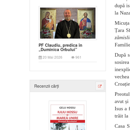
după is
la Naza
Micuța 
Țara Sf
zămisli
Familie
PF Claudiu, predica în
„Duminica Orbului”
După se
20 Mai 2026
961
sosirea
inexpli
vechea
Croație
Recenzii cărți
Preotul
avut și
Isus a 
trăit l
Casa Sf