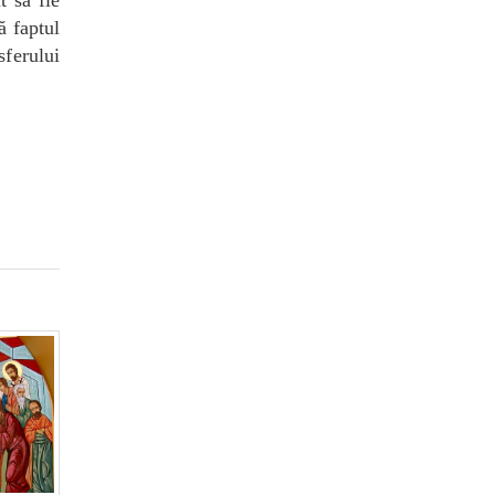
ă faptul
sferului