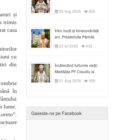
05 Aug 2026
655
aruri și
a trimis
rat casa
Întru mulți și binecuvântați
ani, Preafericite Părinte
Claudiu!
22 Iul 2026
632
itorilor
siuni cu
tiri din
Încălecând furtunile vieții:
Meditația PF Claudiu la
Duminica a IX-a după Rusalii
01 Aug 2026
558
ecembrie
până în
fântului
in lume.
Gaseste-ne pe Facebook
Loreto”.
anctuare