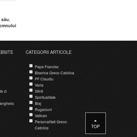
 său.
Domnului
EBSITE
CATEGORII ARTICOLE
Papa Francisc
Biserica Greco-Catolica
PF Claudiu
Varia
e zi
Sfinti
Spiritualitate
anghelic
Blaj
Rugaciuni
Vatican
Personalitati Greco-
TOP
Catolice