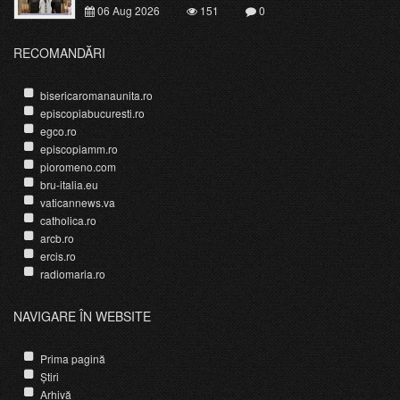
06 Aug 2026
151
0
RECOMANDĂRI
bisericaromanaunita.ro
episcopiabucuresti.ro
egco.ro
episcopiamm.ro
pioromeno.com
bru-italia.eu
vaticannews.va
catholica.ro
arcb.ro
ercis.ro
radiomaria.ro
NAVIGARE ÎN WEBSITE
Prima pagină
Știri
Arhivă