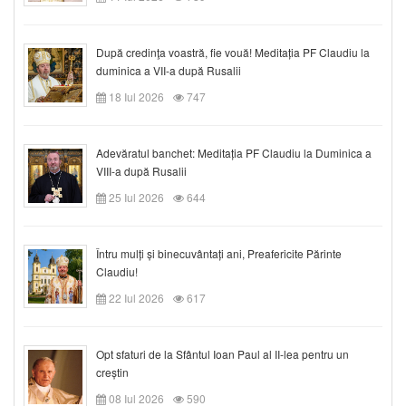
După credinţa voastră, fie vouă! Meditația PF Claudiu la
duminica a VII-a după Rusalii
18 Iul 2026
747
Adevăratul banchet: Meditația PF Claudiu la Duminica a
VIII-a după Rusalii
25 Iul 2026
644
Întru mulți și binecuvântați ani, Preafericite Părinte
Claudiu!
22 Iul 2026
617
Opt sfaturi de la Sfântul Ioan Paul al II-lea pentru un
creștin
08 Iul 2026
590