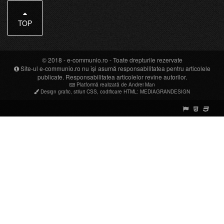
TOP
© 2018 -
e-communio.ro
- Toate drepturile rezervate
Site-ul e-communio.ro nu își asumă responsabilitatea pentru articolele
publicate. Responsabilitatea articolelor revine autorilor.
Platformă realizată de Andrei Man
Design grafic
,
stiluri CSS
,
codificare HTML
:
MEDIAGRANDESIGN