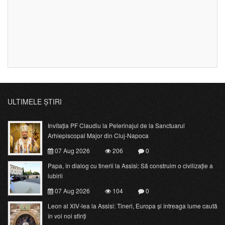
ULTIMELE ȘTIRI
Invitația PF Claudiu la Pelerinajul de la Sanctuarul
Arhiepiscopal Major din Cluj-Napoca
07 Aug 2026
206
0
Papa, în dialog cu tinerii la Assisi: Să construim o civilizație a
iubirii
07 Aug 2026
104
0
Leon al XIV-lea la Assisi: Tineri, Europa și întreaga lume caută
în voi noi sfinți