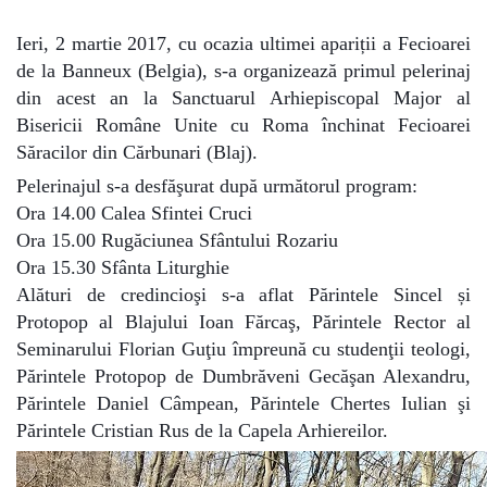
Ieri, 2 martie 2017, cu ocazia ultimei apariții a Fecioarei
de la Banneux (Belgia), s-a organizează primul pelerinaj
din acest an la Sanctuarul Arhiepiscopal Major al
Bisericii Române Unite cu Roma închinat Fecioarei
Săracilor din Cărbunari (Blaj).
Pelerinajul s-a desfăşurat după următorul program:
Ora 14.00 Calea Sfintei Cruci
Ora 15.00 Rugăciunea Sfântului Rozariu
Ora 15.30 Sfânta Liturghie
Alături de credincioşi s-a aflat Părintele Sincel și
Protopop al Blajului Ioan Fărcaş, Părintele Rector al
Seminarului Florian Guţiu împreună cu studenţii teologi,
Părintele Protopop de Dumbrăveni Gecăşan Alexandru,
Părintele Daniel Câmpean, Părintele Chertes Iulian şi
Părintele Cristian Rus de la Capela Arhiereilor.