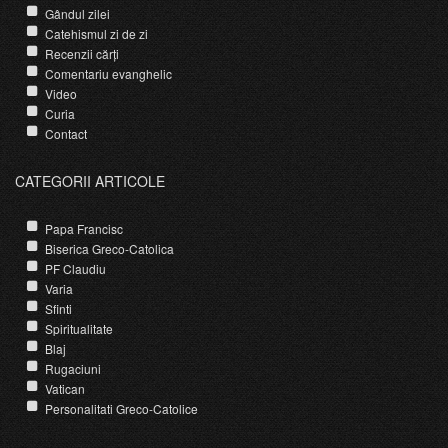
Gândul zilei
Catehismul zi de zi
Recenzii cărți
Comentariu evanghelic
Video
Curia
Contact
CATEGORII ARTICOLE
Papa Francisc
Biserica Greco-Catolica
PF Claudiu
Varia
Sfinti
Spiritualitate
Blaj
Rugaciuni
Vatican
Personalitati Greco-Catolice