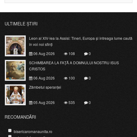
ULTIMELE ȘTIRI
Leon al XIV-lea la Assisi: Tineri, Europa și întreaga lume caută
în voi noi sfinți
06 Aug 2026
108
0
SCHIMBAREA LA FAŢĂ A DOMNULUI NOSTRU ISUS
CRISTOS
06 Aug 2026
100
0
Zâmbetul speranței
05 Aug 2026
535
0
RECOMANDĂRI
bisericaromanaunita.ro