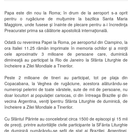
Papa este din nou la Roma; în drum de la aeroport s-a oprit
pentru o rugăciune de mulţumire la bazilica Santa Maria
Maggiore, unde fusese şi înainte de plecare pentru a-i încredinţa
Preacuratei prima sa călătorie apostolică internaţională.
Odată cu revenirea Papei la Roma, pe aeroportul din Ciampino, la
ora Italiei 11.25 rămân imprimate în memoria ochilor şi a minţii
cele aproximativ 3 milioane de persoane care, duminică
dimineaţă au participat la Rio de Janeiro la Sfânta Liturghie de
încheiere a Zilei Mondiale a Tinerilor.
Peste 2 milioane de tineri au participat, tot pe plaja din
Copacabana, la Veghea de rugăciune, acestora alăturându-se
numeroşi pelerini de toate vârstele, sute de mii de persoane, nu
doar locuitori ai populaţiei cariocas, ci din întreaga Brazilie şi din
vecina Argentina, veniţi lpentru Sfânta Liturghie de duminică, de
încheiere a Zilei Mondiale a Tinerilor.
Cu Sfântul Părinte au concelebrat circa 1500 de episcopi şi 15 mii
de preoţi, printre autorităţile civile participante la SFânta Liturghie
de duminică numărându-se şefii de stat ai Braziliei, Argentinei,