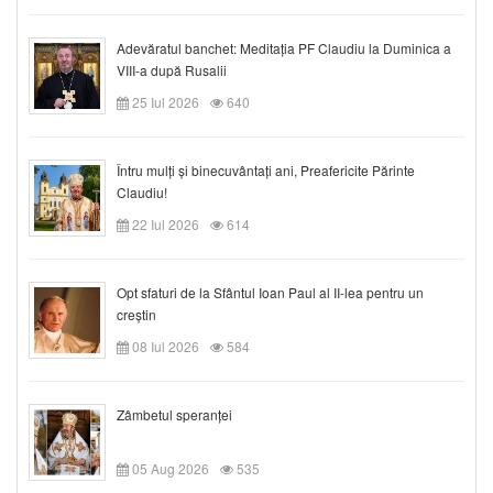
Adevăratul banchet: Meditația PF Claudiu la Duminica a
VIII-a după Rusalii
25 Iul 2026
640
Întru mulți și binecuvântați ani, Preafericite Părinte
Claudiu!
22 Iul 2026
614
Opt sfaturi de la Sfântul Ioan Paul al II-lea pentru un
creștin
08 Iul 2026
584
Zâmbetul speranței
05 Aug 2026
535