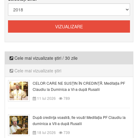
Cele mai vizualizate știri / 30 zile
Cele mai vizualizate știri
CELOR CARE NE SUSȚIN ÎN CREDINȚĂ: Meditația PF
Claudiu la Duminica a VI-a după Rusalii
11 Iul 2026
789
După credinţa voastră, fie vouă! Meditația PF Claudiu la
duminica a VII-a după Rusalii
18 Iul 2026
739