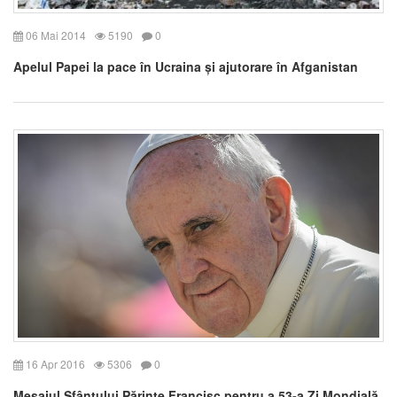
06 Mai 2014
5190
0
Apelul Papei la pace în Ucraina și ajutorare în Afganistan
16 Apr 2016
5306
0
Mesajul Sfântului Părinte Francisc pentru a 53-a Zi Mondială