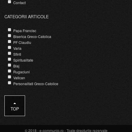
Contact
CATEGORII ARTICOLE
Papa Francisc
Biserica Greco-Catolica
PF Claudiu
Varia
Sfinti
Spiritualitate
Blaj
Rugaciuni
Vatican
Personalitati Greco-Catolice
TOP
© 2018 -
e-communio.ro
- Toate drepturile rezervate