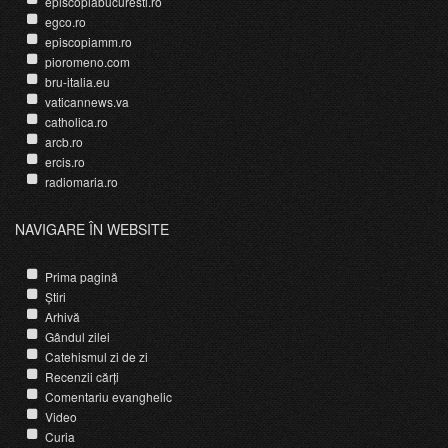
episcopiabucuresti.ro
egco.ro
episcopiamm.ro
pioromeno.com
bru-italia.eu
vaticannews.va
catholica.ro
arcb.ro
ercis.ro
radiomaria.ro
NAVIGARE ÎN WEBSITE
Prima pagină
Știri
Arhivă
Gândul zilei
Catehismul zi de zi
Recenzii cărți
Comentariu evanghelic
Video
Curia