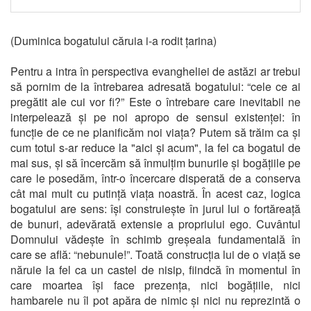
(Duminica bogatului căruia i-a rodit țarina)
Pentru a intra în perspectiva evangheliei de astăzi ar trebui
să pornim de la întrebarea adresată bogatului: “cele ce ai
pregătit ale cui vor fi?” Este o întrebare care inevitabil ne
interpelează și pe noi apropo de sensul existenței: în
funcție de ce ne planificăm noi viața? Putem să trăim ca și
cum totul s-ar reduce la "aici și acum", la fel ca bogatul de
mai sus, și să încercăm să înmulțim bunurile și bogățiile pe
care le posedăm, într-o încercare disperată de a conserva
cât mai mult cu putință viața noastră. În acest caz, logica
bogatului are sens: își construiește în jurul lui o fortăreață
de bunuri, adevărată extensie a propriului ego. Cuvântul
Domnului vădește în schimb greșeala fundamentală în
care se află: “nebunule!”. Toată construcția lui de o viață se
năruie la fel ca un castel de nisip, fiindcă în momentul în
care moartea își face prezența, nici bogățiile, nici
hambarele nu îl pot apăra de nimic și nici nu reprezintă o