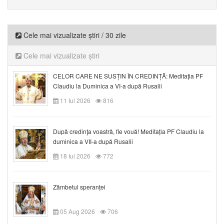
Cele mai vizualizate știri / 30 zile
Cele mai vizualizate știri
CELOR CARE NE SUSȚIN ÎN CREDINȚĂ: Meditația PF
Claudiu la Duminica a VI-a după Rusalii
11 Iul 2026
816
După credinţa voastră, fie vouă! Meditația PF Claudiu la
duminica a VII-a după Rusalii
18 Iul 2026
772
Zâmbetul speranței
05 Aug 2026
706