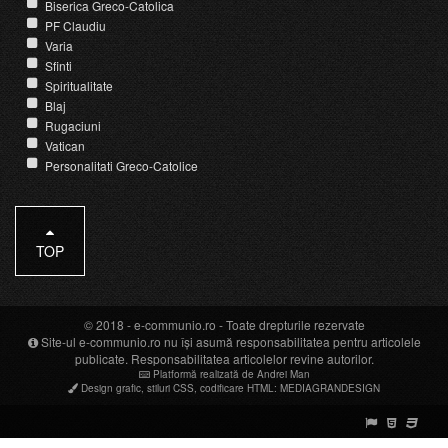
Biserica Greco-Catolica
PF Claudiu
Varia
Sfinti
Spiritualitate
Blaj
Rugaciuni
Vatican
Personalitati Greco-Catolice
TOP
© 2018 -
e-communio.ro
- Toate drepturile rezervate
Site-ul e-communio.ro nu își asumă responsabilitatea pentru articolele
publicate. Responsabilitatea articolelor revine autorilor.
Platformă realizată de Andrei Man
Design grafic
,
stiluri CSS
,
codificare HTML
:
MEDIAGRANDESIGN