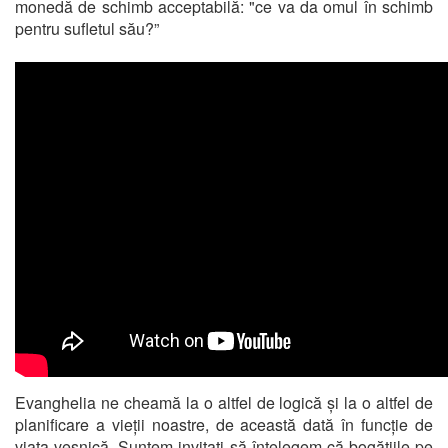
monedă de schimb acceptabilă: "ce va da omul în schimb
pentru sufletul său?”
Evanghelia ne cheamă la o altfel de logică și la o altfel de
planificare a vieții noastre, de această dată în funcție de
viața veșnică. Suntem invitați să înțelegem că bogățiile pe