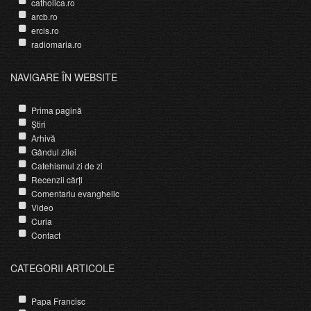
catholica.ro
arcb.ro
ercis.ro
radiomaria.ro
NAVIGARE ÎN WEBSITE
Prima pagină
Știri
Arhivă
Gândul zilei
Catehismul zi de zi
Recenzii cărți
Comentariu evanghelic
Video
Curia
Contact
CATEGORII ARTICOLE
Papa Francisc