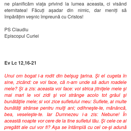
ne planificăm viața privind la lumea aceasta, ci visând
eternitatea! Făcuți așadar din nimic, dar meniți să
împărățim veșnic împreună cu Cristos!
PS Claudiu
Episcopul Curiei
Ev Lc 12,16-21
Unui om bogat i-a rodit din belşug ţarina. Şi el cugeta în
sine, zicând: ce voi face, că n-am unde să adun roadele
mele? Şi a zis: aceasta voi face: voi strica jitniţele mele şi
mai mari le voi zidi şi voi strânge acolo tot grâul şi
bunătăţile mele; si voi zice sufletului meu: Suflete, ai multe
bunătăţi strânse pentru mulţi ani; odihneşte-te, mănâncă,
bea, veseleşte-te. Iar Dumnezeu i-a zis: Nebune! În
această noapte vor cere de la tine sufletul tău. Şi cele ce ai
pregătit ale cui vor fi? Aşa se întâmplă cu cel ce-şi adună