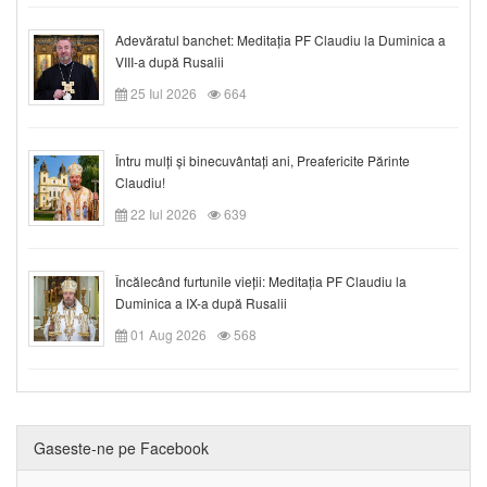
Adevăratul banchet: Meditația PF Claudiu la Duminica a
VIII-a după Rusalii
25 Iul 2026
664
Întru mulți și binecuvântați ani, Preafericite Părinte
Claudiu!
22 Iul 2026
639
Încălecând furtunile vieții: Meditația PF Claudiu la
Duminica a IX-a după Rusalii
01 Aug 2026
568
Gaseste-ne pe Facebook