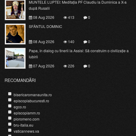
MUNTELE LUPTEI: Meditația PF Claudiu la Duminica a X-a
după Rusalii
08 Aug 2026
413
0
SFÂNTUL DOMINIC
08 Aug 2026
140
0
Papa, în dialog cu tinerii la Assisi: Să construim o civilizație a
iubirii
07 Aug 2026
226
0
RECOMANDĂRI
bisericaromanaunita.ro
episcopiabucuresti.ro
egco.ro
episcopiamm.ro
pioromeno.com
bru-italia.eu
vaticannews.va