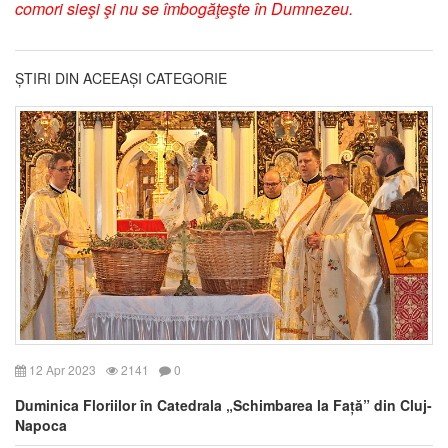
comori sieşi şi nu se îmbogăţeşte în Dumnezeu.
ȘTIRI DIN ACEEAȘI CATEGORIE
12 Apr 2023
2141
0
Duminica Floriilor în Catedrala „Schimbarea la Față” din Cluj-
Napoca