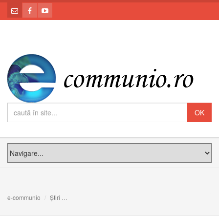
e-communio
Știri
PLANURI DE VIAȚĂ: Meditația PS Claudiu la Duminica a