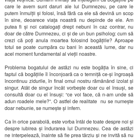
care le avem sunt daruri ale lui Dumnezeu, pe care le
putem înmulții și folosi, însă fără ca ele să devină un scop
în sine, deoarece viața noastră nu depinde de ele. Am
putea fi și noi catalogați drept nebuni în caz contrar, nu
doar de către Dumnezeu, ci și de un bun psiholog: cum să
crezi că poți anula moartea folosind bogățiile? Aproape
totul se poate cumpăra cu bani în această lume, dar nu
acel moment fundamental al vieții noastre.
Problema bogatului de astăzi nu este bogăția în sine, ci
faptul că bogățiile îl înconjoară ca o temniță ce-și îngroașă
încontinuu zidurile, în final omul nostru rămânând izolat și
singur. Atât de singur încât vorbește doar cu el însuși, se
consultă doar cu el însuși: “ce voi face, că n-am unde să
adun roadele mele?”. O astfel de realitate nu se numește
doar nebunie, se numește și infern.
Ca în orice parabolă, este vorba întâi de toate despre noi și
despre iubirea și îndurarea lui Dumnezeu. Cea de astăzi
ne interpelează, înainte să fie prea târziu și ne invită să nu