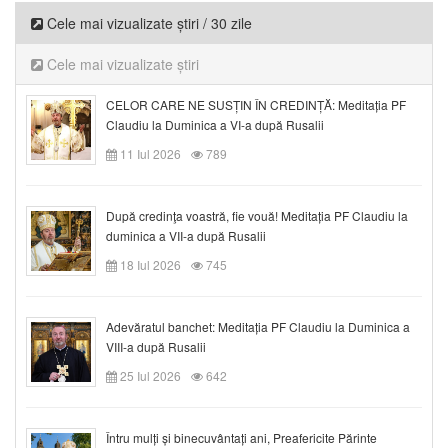
Cele mai vizualizate știri / 30 zile
Cele mai vizualizate știri
CELOR CARE NE SUSȚIN ÎN CREDINȚĂ: Meditația PF
Claudiu la Duminica a VI-a după Rusalii
11 Iul 2026
789
După credinţa voastră, fie vouă! Meditația PF Claudiu la
duminica a VII-a după Rusalii
18 Iul 2026
745
Adevăratul banchet: Meditația PF Claudiu la Duminica a
VIII-a după Rusalii
25 Iul 2026
642
Întru mulți și binecuvântați ani, Preafericite Părinte