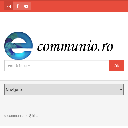
e-communio
Știri
De poți să nu-ți pierzi capul, când toți în jurul tău și l-au p