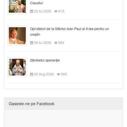
Claudiu!
22 Iul 2026
615
Opt sfaturi de la Sfântul Ioan Paul al II-lea pentru un
creștin
08 Iul 2026
584
Zâmbetul speranței
05 Aug 2026
566
Gaseste-ne pe Facebook