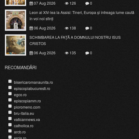
07 Aug 2026
126
0
Leon al XIV-lea la Assisi: Tineri, Europa și întreaga lume caută
în voi noi sfinți
06 Aug 2026
138
0
SCHIMBAREA LA FAŢĂ A DOMNULUI NOSTRU ISUS
CRISTOS
06 Aug 2026
135
0
RECOMANDĂRI
bisericaromanaunita.ro
episcopiabucuresti.ro
egco.ro
episcopiamm.ro
pioromeno.com
bru-italia.eu
vaticannews.va
catholica.ro
arcb.ro
ercis.ro