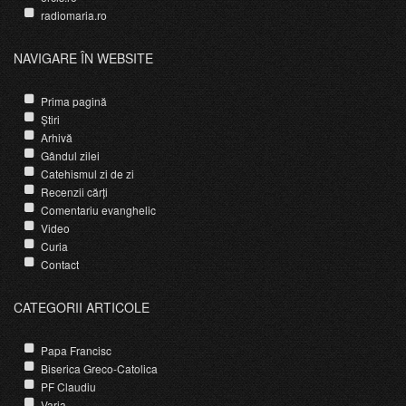
radiomaria.ro
NAVIGARE ÎN WEBSITE
Prima pagină
Știri
Arhivă
Gândul zilei
Catehismul zi de zi
Recenzii cărți
Comentariu evanghelic
Video
Curia
Contact
CATEGORII ARTICOLE
Papa Francisc
Biserica Greco-Catolica
PF Claudiu
Varia