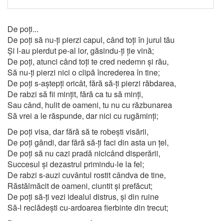
De poți...
De poți să nu-ți pierzi capul, când toți în jurul tău
Și l-au pierdut pe-al lor, găsindu-ți ție vină;
De poți, atunci când toți te cred nedemn și rău
,
Să nu-ți pierzi nici o clipă încrederea în tine;
De poți s-aștepți oricât, fără să-ți pierzi răbdarea,
De rabzi să fii mințit, fără ca tu să minți,
Sau când, hulit de oameni, tu nu cu răzbunarea
Să vrei a le răspunde, dar nici cu rugăminți;
De poți visa, dar fără să te robești visării,
De poți gândi, dar fără să-ți faci din asta un țel,
De poți să nu cazi pradă nicicând disperării,
Succesul și dezastrul primindu-le la fel;
De rabzi s-auzi cuvântul rostit cândva de tine,
Răstălmăcit de oameni, ciuntit și prefăcut;
De poți să-ți vezi idealul distrus, și din ruine
Să-l reclădești cu-ardoarea fierbinte din trecut;