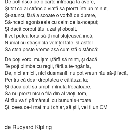
De poți risca pe-o carte întreaga ta avere,
Și tot ce-ai strâns o viață să pierzi într-un minut,
Și-atunci, fără a scoate o vorbă de durere,
Să-ncepi agoniseala cu calm de la-nceput;
Și dacă corpul tău, uzat și obosit,
Îl vei putea forța să-ți mai slujească încă,
Numai cu strășnicia voinței tale, și-astfel
Să stea peste vreme așa cum stă o stâncă;
De poți vorbi mulțimii,fără să minți, și dacă
Te poți plimba cu regii, fără a te-ngânfa,
De, nici amicii, nici dusmanii, nu pot vreun rău să-ți facă,
Pentru că doar dreptatea e călăuza ta;
Și dacă poți să umpli minuta trecătoare,
Să nu pierzi nici o filă din al vieții tom,
Al tău va fi pământul, cu bunurile-i toate
Și, ceea ce-i mai mult chiar, să știi, vei fi un OM!
de Rudyard Kipling