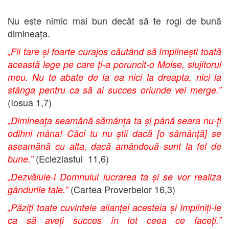
Nu este nimic mai bun decât să te rogi de bună
dimineața.
„Fii tare și foarte curajos căutând să împlinești toată
această lege pe care ți-a poruncit-o Moise, slujitorul
meu. Nu te abate de la ea nici la dreapta, nici la
stânga pentru ca să ai succes oriunde vei merge.”
(Iosua 1,7)
„Dimineața seamănă sămânța ta și până seara nu-ți
odihni mâna! Căci tu nu știi dacă [o sămânță] se
aseamănă cu alta, dacă amândouă sunt la fel de
(Ecleziastul 11,6)
bune.”
„Dezvăluie-i Domnului lucrarea ta și se vor realiza
(Cartea Proverbelor 16,3)
gândurile tale.”
„Păziți toate cuvintele alianței acesteia și împliniți-le
ca să aveți succes în tot ceea ce faceți.”