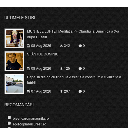
ULTIMELE ȘTIRI
MUNTELE LUPTEI: Meditația PF Claudiu la Duminica a X-a
după Rusalii
08 Aug 2026
342
0
SFÂNTUL DOMINIC
08 Aug 2026
125
0
Papa, în dialog cu tinerii la Assisi: Să construim o civilizație a
iubirii
07 Aug 2026
207
0
RECOMANDĂRI
bisericaromanaunita.ro
episcopiabucuresti.ro