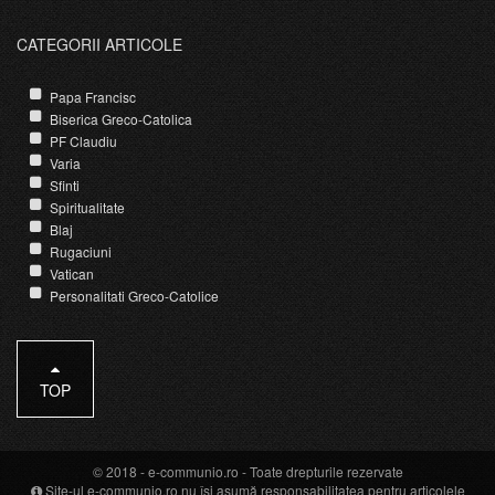
CATEGORII ARTICOLE
Papa Francisc
Biserica Greco-Catolica
PF Claudiu
Varia
Sfinti
Spiritualitate
Blaj
Rugaciuni
Vatican
Personalitati Greco-Catolice
TOP
© 2018 -
e-communio.ro
- Toate drepturile rezervate
Site-ul e-communio.ro nu își asumă responsabilitatea pentru articolele