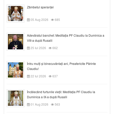
Zâmbetul speranței
05 Aug 2026
685
Adevăratul banchet: Meditația PF Claudiu la Duminica a
VIII-a după Rusalii
25 Iul 2026
662
Întru mulți și binecuvântați ani, Preafericite Părinte
Claudiu!
22 Iul 2026
637
Încălecând furtunile vieții: Meditația PF Claudiu la
Duminica a IX-a după Rusalii
01 Aug 2026
563