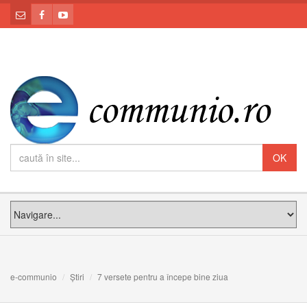
e-communio
Știri
7 versete pentru a începe bine ziua