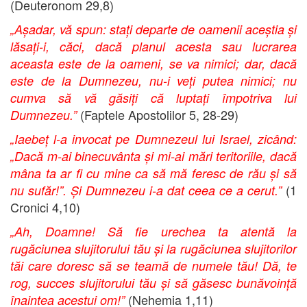
(Deuteronom 29,8)
„Așadar, vă spun: stați departe de oamenii aceștia și
lăsați-i, căci, dacă planul acesta sau lucrarea
aceasta este de la oameni, se va nimici; dar, dacă
este de la Dumnezeu, nu-i veți putea nimici; nu
cumva să vă găsiți că luptați împotriva lui
(Faptele Apostolilor 5, 28-29)
Dumnezeu.”
„Iaebeț l-a invocat pe Dumnezeul lui Israel, zicând:
„Dacă m-ai binecuvânta și mi-ai mări teritoriile, dacă
mâna ta ar fi cu mine ca să mă feresc de rău și să
(1
nu sufăr!”. Și Dumnezeu i-a dat ceea ce a cerut.”
Cronici 4,10)
„Ah, Doamne! Să fie urechea ta atentă la
rugăciunea slujitorului tău și la rugăciunea slujitorilor
tăi care doresc să se teamă de numele tău! Dă, te
rog, succes slujitorului tău și să găsesc bunăvoință
(Nehemia 1,11)
înaintea acestui om!”