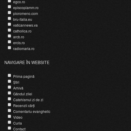
egco.ro
episcopiamm.ro
pioromeno.com
bru-italia.eu
vaticannews.va
catholica.ro
arcb.ro
ercis.ro
radiomaria.ro
NAVIGARE ÎN WEBSITE
Prima pagină
Știri
Arhivă
Gândul zilei
Catehismul zi de zi
Recenzii cărți
Comentariu evanghelic
Video
Curia
Contact