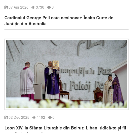
07 Apr 2020
3736
0
Cardinalul George Pell este nevinovat: Înalta Curte de
Justiție din Australia
02 Dec 2025
1102
0
Leon XIV, la Sfânta Liturghie din Beirut: Liban, ridică-te și fii