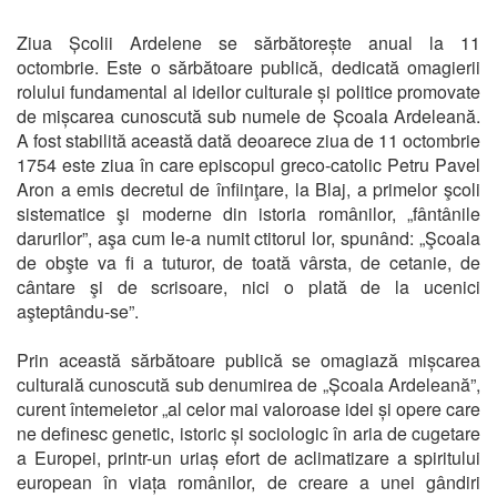
Ziua Școlii Ardelene se sărbătorește anual la 11
octombrie. Este o sărbătoare publică, dedicată omagierii
rolului fundamental al ideilor culturale și politice promovate
de mișcarea cunoscută sub numele de Școala Ardeleană.
A fost stabilită această dată deoarece ziua de 11 octombrie
1754 este ziua în care episcopul greco-catolic Petru Pavel
Aron a emis decretul de înfiinţare, la Blaj, a primelor şcoli
sistematice şi moderne din istoria românilor, „fântânile
darurilor”, aşa cum le-a numit ctitorul lor, spunând: „Şcoala
de obşte va fi a tuturor, de toată vârsta, de cetanie, de
cântare şi de scrisoare, nici o plată de la ucenici
aşteptându-se”.
Prin această sărbătoare publică se omagiază mișcarea
culturală cunoscută sub denumirea de „Școala Ardeleană”,
curent întemeietor „al celor mai valoroase idei și opere care
ne definesc genetic, istoric și sociologic în aria de cugetare
a Europei, printr-un uriaș efort de aclimatizare a spiritului
european în viața românilor, de creare a unei gândiri