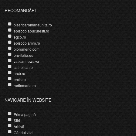
RECOMANDĂRI
bisericaromanaunita.ro
episcopiabucuresti.ro
egco.ro
episcopiamm.ro
pioromeno.com
bru-italia.eu
vaticannews.va
catholica.ro
arcb.ro
ercis.ro
radiomaria.ro
NAVIGARE ÎN WEBSITE
Prima pagină
Știri
Arhivă
Gândul zilei