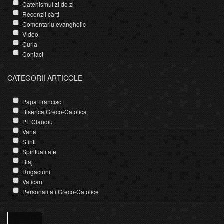
Catehismul zi de zi
Recenzii cărți
Comentariu evanghelic
Video
Curia
Contact
CATEGORII ARTICOLE
Papa Francisc
Biserica Greco-Catolica
PF Claudiu
Varia
Sfinti
Spiritualitate
Blaj
Rugaciuni
Vatican
Personalitati Greco-Catolice