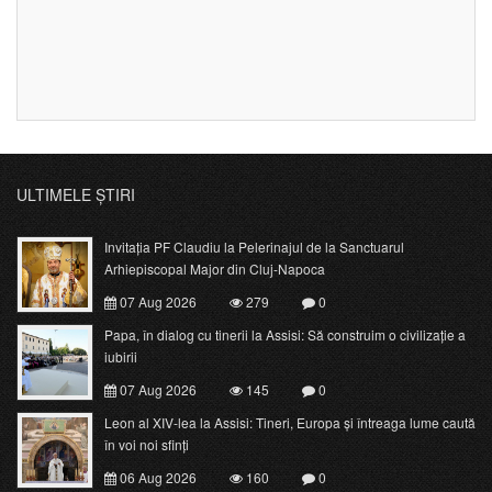
ULTIMELE ȘTIRI
Invitația PF Claudiu la Pelerinajul de la Sanctuarul
Arhiepiscopal Major din Cluj-Napoca
07 Aug 2026
279
0
Papa, în dialog cu tinerii la Assisi: Să construim o civilizație a
iubirii
07 Aug 2026
145
0
Leon al XIV-lea la Assisi: Tineri, Europa și întreaga lume caută
în voi noi sfinți
06 Aug 2026
160
0