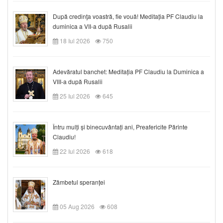
După credinţa voastră, fie vouă! Meditația PF Claudiu la
duminica a VII-a după Rusalii
18 Iul 2026
750
Adevăratul banchet: Meditația PF Claudiu la Duminica a
VIII-a după Rusalii
25 Iul 2026
645
Întru mulți și binecuvântați ani, Preafericite Părinte
Claudiu!
22 Iul 2026
618
Zâmbetul speranței
05 Aug 2026
608