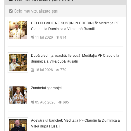
Cele mai vizualizate știri
CELOR CARE NE SUSȚIN ÎN CREDINȚĂ: Meditația PF
Claudiu la Duminica a VI-a după Rusalii
11 Iul 2026
814
După credinţa voastră, fie vouă! Meditația PF Claudiu la
duminica a VII-a după Rusalii
18 Iul 2026
770
Zâmbetul speranței
05 Aug 2026
685
Adevăratul banchet: Meditația PF Claudiu la Duminica a
VIII-a după Rusalii