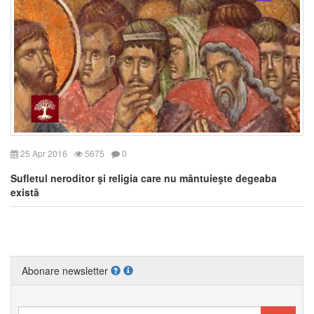
25 Apr 2016
5675
0
Sufletul neroditor şi religia care nu mântuieşte degeaba
există
Abonare newsletter