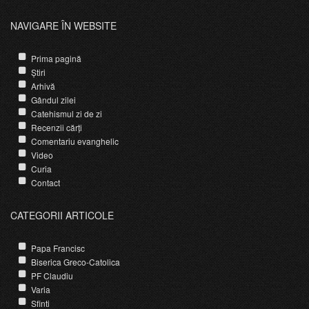
NAVIGARE ÎN WEBSITE
Prima pagină
Știri
Arhivă
Gândul zilei
Catehismul zi de zi
Recenzii cărți
Comentariu evanghelic
Video
Curia
Contact
CATEGORII ARTICOLE
Papa Francisc
Biserica Greco-Catolica
PF Claudiu
Varia
Sfinti