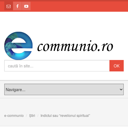
e-communio
Știri
Indictul sau “revelionul spiritual”