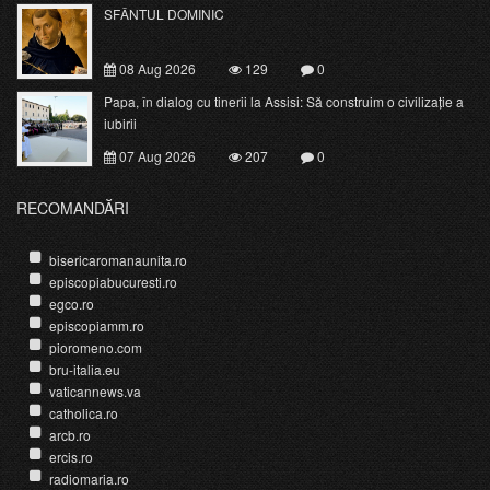
SFÂNTUL DOMINIC
08 Aug 2026
129
0
Papa, în dialog cu tinerii la Assisi: Să construim o civilizație a
iubirii
07 Aug 2026
207
0
RECOMANDĂRI
bisericaromanaunita.ro
episcopiabucuresti.ro
egco.ro
episcopiamm.ro
pioromeno.com
bru-italia.eu
vaticannews.va
catholica.ro
arcb.ro
ercis.ro
radiomaria.ro