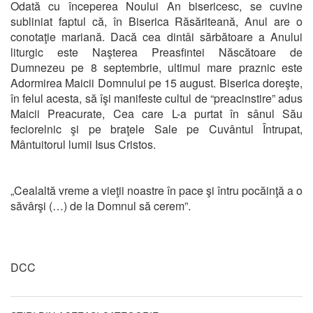
Odată cu începerea Noului An bisericesc, se cuvine
subliniat faptul că, în Biserica Răsăriteană, Anul are o
conotaţie mariană. Dacă cea dintâi sărbătoare a Anului
liturgic este Naşterea Preasfintei Născătoare de
Dumnezeu pe 8 septembrie, ultimul mare praznic este
Adormirea Maicii Domnului pe 15 august. Biserica doreşte,
în felul acesta, să îşi manifeste cultul de “preacinstire” adus
Maicii Preacurate, Cea care L-a purtat în sânul Său
feciorelnic şi pe braţele Sale pe Cuvântul Întrupat,
Mântuitorul lumii Isus Cristos.
„Cealaltă vreme a vieţii noastre în pace şi întru pocăinţă a o
săvârşi (…) de la Domnul să cerem”.
DCC