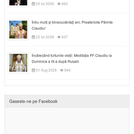
25 Iul 2026
662
Întru mulți și binecuvântați ani, Preafericite Părinte
Claudiu!
22 Iul 2026
637
Încălecând furtunile vieții: Meditația PF Claudiu la
Duminica a IX-a după Rusalii
01 Aug 2026
564
Gaseste-ne pe Facebook