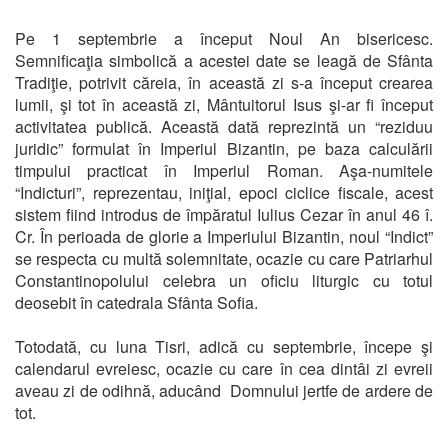
Pe 1 septembrie a început Noul An bisericesc.
Semnificaţia simbolică a acestei date se leagă de Sfânta
Tradiţie, potrivit căreia, în această zi s-a început crearea
lumii, şi tot în această zi, Mântuitorul Isus şi-ar fi început
activitatea publică. Această dată reprezintă un “reziduu
juridic” formulat în Imperiul Bizantin, pe baza calculării
timpului practicat în Imperiul Roman. Aşa-numitele
“Indicturi”, reprezentau, iniţial, epoci ciclice fiscale, acest
sistem fiind introdus de împăratul Iulius Cezar în anul 46 î.
Cr. În perioada de glorie a Imperiului Bizantin, noul “Indict”
se respecta cu multă solemnitate, ocazie cu care Patriarhul
Constantinopolului celebra un oficiu liturgic cu totul
deosebit în catedrala Sfânta Sofia.
Totodată, cu luna Tisri, adică cu septembrie, începe şi
calendarul evreiesc, ocazie cu care în cea dintâi zi evreii
aveau zi de odihnă, aducând Domnului jertfe de ardere de
tot.