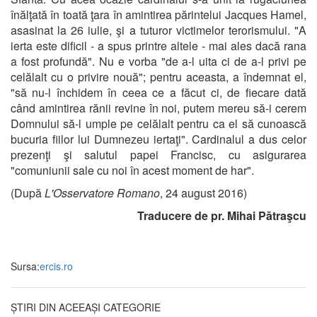
înălţată în toată ţara în amintirea părintelui Jacques Hamel,
asasinat la 26 iulie, şi a tuturor victimelor terorismului. "A
ierta este dificil - a spus printre altele - mai ales dacă rana
a fost profundă". Nu e vorba "de a-l uita ci de a-l privi pe
celălalt cu o privire nouă"; pentru aceasta, a îndemnat el,
"să nu-l închidem în ceea ce a făcut ci, de fiecare dată
când amintirea rănii revine în noi, putem mereu să-i cerem
Domnului să-l umple pe celălalt pentru ca el să cunoască
bucuria fiilor lui Dumnezeu iertaţi". Cardinalul a dus celor
prezenţi şi salutul papei Francisc, cu asigurarea
"comuniunii sale cu noi în acest moment de har".
(După
L'Osservatore Romano
, 24 august 2016)
Traducere de pr. Mihai Pătraşcu
Sursa:
ercis.ro
ȘTIRI DIN ACEEAȘI CATEGORIE