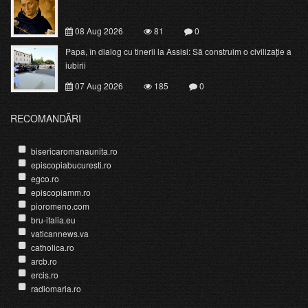
08 Aug 2026
81
0
Papa, în dialog cu tinerii la Assisi: Să construim o civilizație a
iubirii
07 Aug 2026
185
0
RECOMANDĂRI
bisericaromanaunita.ro
episcopiabucuresti.ro
egco.ro
episcopiamm.ro
pioromeno.com
bru-italia.eu
vaticannews.va
catholica.ro
arcb.ro
ercis.ro
radiomaria.ro