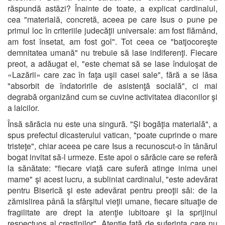
răspundă astăzi? Înainte de toate, a explicat cardinalul,
cea "materială, concretă, aceea pe care Isus o pune pe
primul loc în criteriile judecăţii universale: am fost flămând,
am fost însetat, am fost gol". Tot ceea ce "batjocoreşte
demnitatea umană" nu trebuie să lase indiferenţi. Fiecare
preot, a adăugat el, "este chemat să se lase înduioşat de
«Lazării» care zac în faţa uşii casei sale", fără a se lăsa
"absorbit de îndatoririle de asistenţă socială", ci mai
degrabă organizând cum se cuvine activitatea diaconilor şi
a laicilor.
Însă sărăcia nu este una singură. "Şi bogăţia materială", a
spus prefectul dicasterului vatican, "poate cuprinde o mare
tristeţe", chiar aceea pe care Isus a recunoscut-o în tânărul
bogat invitat să-l urmeze. Este apoi o sărăcie care se referă
la sănătate: "fiecare viaţă care suferă atinge inima unei
mame" şi acest lucru, a subliniat cardinalul, "este adevărat
pentru Biserică şi este adevărat pentru preoţii săi: de la
zămislirea până la sfârşitul vieţii umane, fiecare situaţie de
fragilitate are drept la atenţie iubitoare şi la sprijinul
respectuos al creştinilor". Atenţie faţă de suferinţa care nu