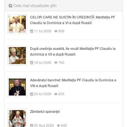
Cele mai vizualizate știri
CELOR CARE NE SUSȚIN ÎN CREDINȚĂ: Meditația PF
Claudiu la Duminica a VI-a după Rusalii
11 Iul 2026
806
După credinţa voastră, fie vouă! Meditația PF Claudiu la
duminica a VII-a după Rusalii
18 Iul 2026
762
Adevăratul banchet: Meditația PF Claudiu la Duminica a
VIII-a după Rusalii
25 Iul 2026
655
Zâmbetul speranței
05 Aug 2026
646