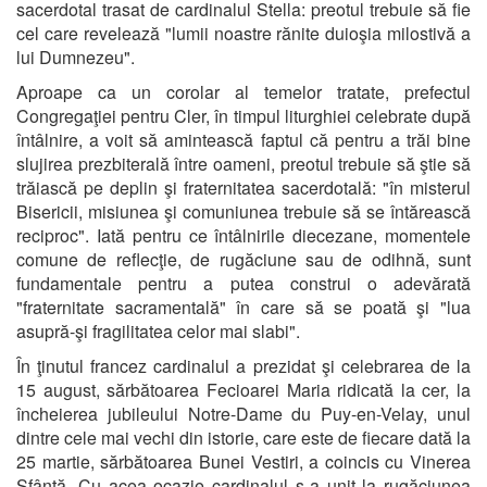
sacerdotal trasat de cardinalul Stella: preotul trebuie să fie
cel care revelează "lumii noastre rănite duioşia milostivă a
lui Dumnezeu".
Aproape ca un corolar al temelor tratate, prefectul
Congregaţiei pentru Cler, în timpul liturghiei celebrate după
întâlnire, a voit să amintească faptul că pentru a trăi bine
slujirea prezbiterală între oameni, preotul trebuie să ştie să
trăiască pe deplin şi fraternitatea sacerdotală: "în misterul
Bisericii, misiunea şi comuniunea trebuie să se întărească
reciproc". Iată pentru ce întâlnirile diecezane, momentele
comune de reflecţie, de rugăciune sau de odihnă, sunt
fundamentale pentru a putea construi o adevărată
"fraternitate sacramentală" în care să se poată şi "lua
asupră-şi fragilitatea celor mai slabi".
În ţinutul francez cardinalul a prezidat şi celebrarea de la
15 august, sărbătoarea Fecioarei Maria ridicată la cer, la
încheierea jubileului Notre-Dame du Puy-en-Velay, unul
dintre cele mai vechi din istorie, care este de fiecare dată la
25 martie, sărbătoarea Bunei Vestiri, a coincis cu Vinerea
Sfântă. Cu acea ocazie cardinalul s-a unit la rugăciunea