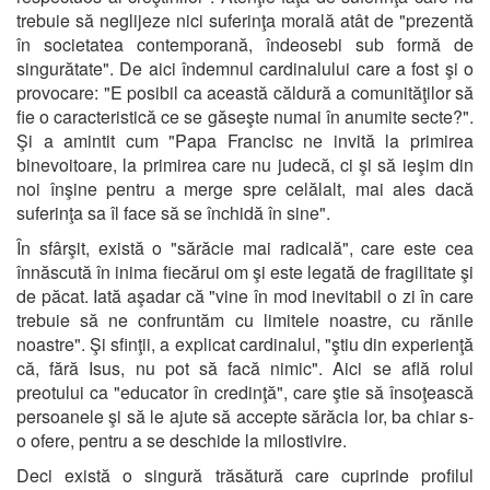
trebuie să neglijeze nici suferinţa morală atât de "prezentă
în societatea contemporană, îndeosebi sub formă de
singurătate". De aici îndemnul cardinalului care a fost şi o
provocare: "E posibil ca această căldură a comunităţilor să
fie o caracteristică ce se găseşte numai în anumite secte?".
Şi a amintit cum "Papa Francisc ne invită la primirea
binevoitoare, la primirea care nu judecă, ci şi să ieşim din
noi înşine pentru a merge spre celălalt, mai ales dacă
suferinţa sa îl face să se închidă în sine".
În sfârşit, există o "sărăcie mai radicală", care este cea
înnăscută în inima fiecărui om şi este legată de fragilitate şi
de păcat. Iată aşadar că "vine în mod inevitabil o zi în care
trebuie să ne confruntăm cu limitele noastre, cu rănile
noastre". Şi sfinţii, a explicat cardinalul, "ştiu din experienţă
că, fără Isus, nu pot să facă nimic". Aici se află rolul
preotului ca "educator în credinţă", care ştie să însoţească
persoanele şi să le ajute să accepte sărăcia lor, ba chiar s-
o ofere, pentru a se deschide la milostivire.
Deci există o singură trăsătură care cuprinde profilul