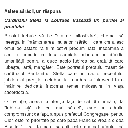
Atâtea sărăcii, un răspuns
Cardinalul Stella la Lourdes trasează un portret al
preotului
Preotul trebuie să fie "om de milostivire", chemat să
meargă în întâmpinarea multelor "sărăcii" care chinuiesc
omul de astăzi: "a fi milostivi precum Tatăl înseamnă a
simţi o bucurie cu totul specială coborând în drojdia
umanităţii pentru a duce acolo iubirea sa gratuită care
iubeşte, iartă, mângâie". Este portretul preotului trasat de
cardinalul Beniamino Stella care, în cadrul recentului
jubileu al preoţilor celebrat la Lourdes, a intervenit la o
întâlnire dedicată întocmai temei milostivirii în viaţa
sacerdotală.
O invitaţie, aceea la atenţia faţă de cei din urmă şi la
"iubirea faţă de cei mai săraci", care nu admite
compromisuri: de fapt, a spus prefectul Congregaţiei pentru
Cler, este "o prioritate pe care papa Francisc vrea s-o dea
Bisericii". Dar la care sărăcii este chemat preotul să