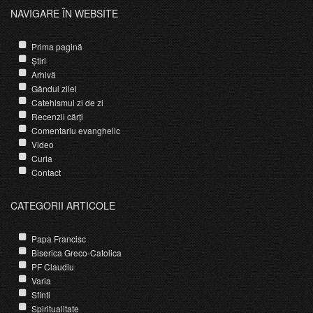
NAVIGARE ÎN WEBSITE
Prima pagină
Știri
Arhivă
Gândul zilei
Catehismul zi de zi
Recenzii cărți
Comentariu evanghelic
Video
Curia
Contact
CATEGORII ARTICOLE
Papa Francisc
Biserica Greco-Catolica
PF Claudiu
Varia
Sfinti
Spiritualitate