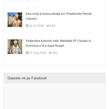
Întru mulți și binecuvântați ani, Preafericite Părinte
Claudiu!
22 Iul 2026
629
Încălecând furtunile vieții: Meditația PF Claudiu la
Duminica a IX-a după Rusalii
01 Aug 2026
552
Gaseste-ne pe Facebook