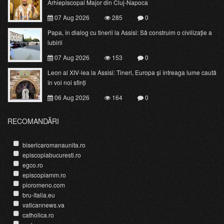
Arhiepiscopal Major din Cluj-Napoca
07 Aug 2026
285
0
Papa, în dialog cu tinerii la Assisi: Să construim o civilizație a
iubirii
07 Aug 2026
153
0
Leon al XIV-lea la Assisi: Tineri, Europa și întreaga lume caută
în voi noi sfinți
06 Aug 2026
164
0
RECOMANDĂRI
bisericaromanaunita.ro
episcopiabucuresti.ro
egco.ro
episcopiamm.ro
pioromeno.com
bru-italia.eu
vaticannews.va
catholica.ro