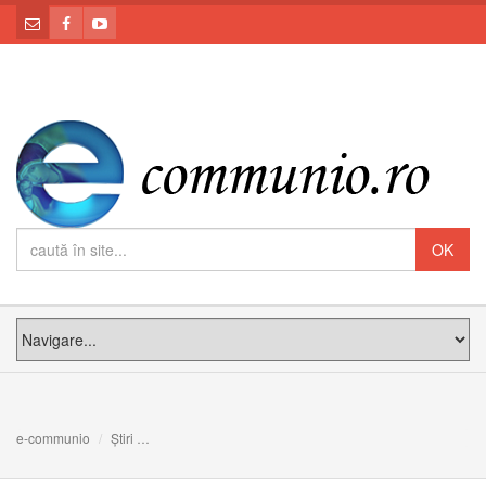
e-communio
Știri
Rugăciunea unei jurnaliste musulmane către Isus și Mar