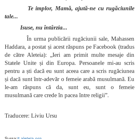
Te implor, Mamă, ajută-ne cu rugăciunile
tale...
Isuse, nu întârzia...
În urma publicării rugăciunii sale, Mahassen
Haddara, a postat și acest răspuns pe Facebook (tradus
de către Aleteia): „Ieri am primit multe mesaje din
Statele Unite și din Europa. Persoanele mi-au scris
pentru a ști dacă eu sunt aceea care a scris rugăciunea
și dacă sunt într-adevăr o femeie arabă musulmană. Eu
le-am răspuns că da, sunt eu, sunt o femeie
musulmană care crede în pacea între religii”.
Traducere: Liviu Ursu
Sursa:
it.aleteia.org