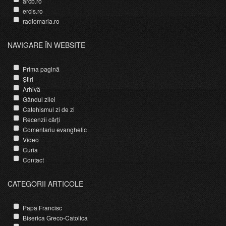
arcb.ro
ercis.ro
radiomaria.ro
NAVIGARE ÎN WEBSITE
Prima pagină
Știri
Arhivă
Gândul zilei
Catehismul zi de zi
Recenzii cărți
Comentariu evanghelic
Video
Curia
Contact
CATEGORII ARTICOLE
Papa Francisc
Biserica Greco-Catolica