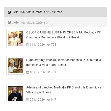
Cele mai vizualizate știri / 30 zile
Cele mai vizualizate știri
CELOR CARE NE SUSȚIN ÎN CREDINȚĂ: Meditația PF
Claudiu la Duminica a VI-a după Rusalii
11 Iul 2026
793
După credinţa voastră, fie vouă! Meditația PF Claudiu la
duminica a VII-a după Rusalii
18 Iul 2026
751
Adevăratul banchet: Meditația PF Claudiu la Duminica a
VIII-a după Rusalii
25 Iul 2026
647