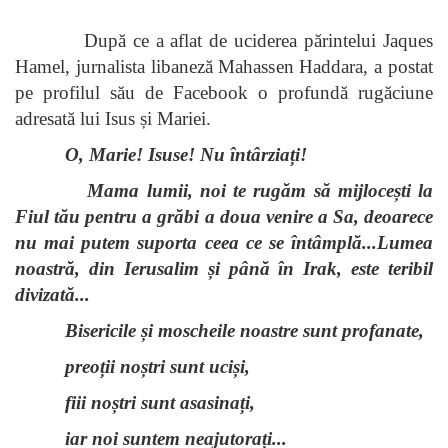
După ce a aflat de uciderea părintelui Jaques
Hamel, jurnalista libaneză Mahassen Haddara, a postat
pe profilul său de Facebook o profundă rugăciune
adresată lui Isus și Mariei.
O, Marie! Isuse! Nu întârziați!
Mama lumii, noi te rugăm să mijlocești la
Fiul tău pentru a grăbi a doua venire a Sa, deoarece
nu mai putem suporta ceea ce se întâmplă...Lumea
noastră, din Ierusalim și până în Irak, este teribil
divizată...
Bisericile și moscheile noastre sunt profanate,
preoții noștri sunt uciși,
fiii noștri sunt asasinați,
iar noi suntem neajutorați...