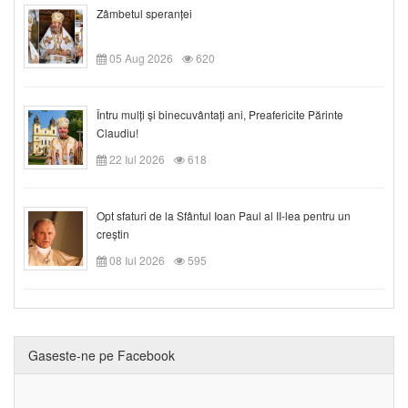
Zâmbetul speranței
05 Aug 2026
620
Întru mulți și binecuvântați ani, Preafericite Părinte
Claudiu!
22 Iul 2026
618
Opt sfaturi de la Sfântul Ioan Paul al II-lea pentru un
creștin
08 Iul 2026
595
Gaseste-ne pe Facebook