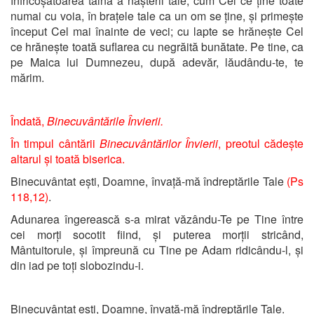
înfricoșătoarea taină a nașterii tale; cum Cel ce ține toate
numai cu voia, în brațele tale ca un om se ține, și primește
început Cel mai înainte de veci; cu lapte se hrănește Cel
ce hrănește toată suflarea cu negrăită bunătate. Pe tine, ca
pe Maica lui Dumnezeu, după adevăr, lăudându-te, te
mărim.
Îndată,
Binecuvântările Învierii.
În timpul cântării
Binecuvântărilor Învierii
, preotul cădește
altarul și toată biserica.
Binecuvântat ești, Doamne, învață-mă îndreptările Tale
(Ps
118,12)
.
Adunarea îngerească s-a mirat văzându-Te pe Tine între
cei morți socotit fiind, și puterea morții stricând,
Mântuitorule, și împreună cu Tine pe Adam ridicându-l, și
din iad pe toți slobozindu-i.
Binecuvântat ești, Doamne, învață-mă îndreptările Tale.