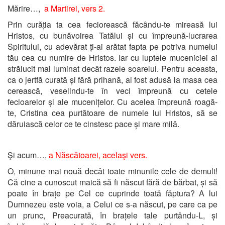
Mărire…,
a Martirei,
vers 2.
Prin curăția ta cea feciorească făcându-te mireasă lui
Hristos, cu bunăvoirea Tatălui și cu împreună-lucrarea
Spiritului, cu adevărat ți-ai arătat fapta pe potriva numelui
tău cea cu numire de Hristos. Iar cu luptele muceniciei ai
strălucit mai luminat decât razele soarelui. Pentru aceasta,
ca o jertfă curată și fără prihană, ai fost adusă la masa cea
cerească, veselindu-te în veci împreună cu cetele
fecioarelor și ale mucenițelor. Cu acelea împreună roagă-
te, Cristina cea purtătoare de numele lui Hristos, să se
dăruiască celor ce te cinstesc pace și mare milă.
Şi acum…,
a Născătoarei,
acelaşi vers.
O, minune mai nouă decât toate minunile cele de demult!
Că cine a cunoscut maică să fi născut fără de bărbat, și să
poate în brațe pe Cel ce cuprinde toată făptura? A lui
Dumnezeu este voia, a Celui ce s-a născut, pe care ca pe
un prunc, Preacurată, în brațele tale purtându-L, și