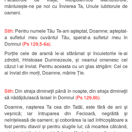
mântuiește-ne pe noi cu Învierea Ta, Unule iubitorule de
oameni.
Stih:
Pentru numele Tău Te-am aşteptat, Doamne; aşteptat-
a sufletul meu cuvântul Tău, sperat-a sufletul meu în
Domnul
(Ps 129,5-6a)
.
Porțile cele de aramă le-ai sfărâmat și încuietorile le-ai
zdrobit, Hristoase Dumnezeule, și neamul omenesc cel
căzut l-ai înviat. Pentru aceasta cu un glas strigăm: Cel ce
ai înviat din morți, Doamne, mărire Ție.
Stih:
Din straja dimineţii până în noapte, din straja dimineţii
să nădăjduiască Israel în Domnul
(Ps 129,6b).
Doamne, nașterea Ta cea din Tatăl, este fără de ani și
veșnică; iar întruparea din Fecioară, negrăită și
neînțeleasă de oameni; și coborârea la iad înfricoșătoare a
fost pentru diavol și pentru slugile lui; că moartea călcând,