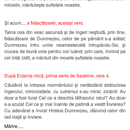
milostiv, mântuiește sufletele noastre.
Și acum...,
a Născătoarei, același vers.
Taina cea din veac ascunsă şi de îngeri neştiută, prin tine,
Născătoare de Dumnezeu, celor de pe pământ s-a arătat:
Dumnezeu întru unire neamestecată întrupându-Se, şi
crucea de bună voie pentru noi luând; prin care, înviind pe
cel întâi zidit, a mântuit din moarte sufletele noastre.
După Ectenia mică,
prima serie de Sedelne, vers 4.
Căutând la intrarea mormântului și nerăbdând strălucirea
îngerului, mironosițele, cu cutremur s-au mirat, zicând: Au
doar a fost furat Cel ce a deschis tâlharului raiul? Au doar
s-a sculat Cel ce și mai înainte de patimă a vestit Învierea?
Cu adevărat a înviat Hristos ­Dumnezeu, dăruind celor din
iad viață și înviere.
Mărire…,