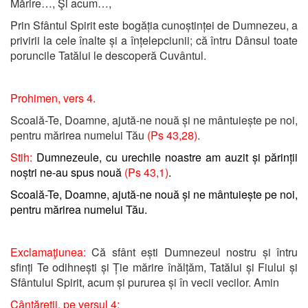
Mărire…, Şi acum…,
Prin Sfântul Spirit este bogăția cunoștinței de Dumnezeu, a
privirii la cele înalte și a înțelepciunii; că întru Dânsul toate
poruncile Tatălui le descoperă Cuvântul.
Prohimen, vers 4.
Scoală-Te, Doamne, ajută-ne nouă și ne mântuiește pe noi,
pentru mărirea numelui Tău
(Ps 43,28)
.
Stih:
Dumnezeule, cu urechile noastre am auzit și părinții
noștri ne-au spus nouă
(Ps 43,1)
.
Scoală-Te, Doamne, ajută-ne nouă și ne mântuiește pe noi,
pen
tru mărirea numelui Tău.
Exclamaţiunea:
Că sfânt ești Dumnezeul nostru și întru
sfinți Te odihnești și Ție mărire înălțăm, Tatălui și Fiului și
Sfântului Spirit, acum și pururea și în vecii vecilor. Amin
Cântăreții, pe versul 4: