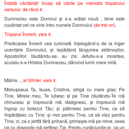
Îndată cântăreții încep să cânte pe melodia troparului
versului de rând 4:
Dumnezeu este Domnul și s-a arătat nouă ; bine este
cuvântat cel ce vine întru numele Domnului
(de trei ori)
.
Troparul Învierii, vers 4.
Predicarea Învierii cea luminată înțelegând-o de la înger
ucenițele Domnului, și lepădând tânguirea strămoșilor,
Apostolilor, lăudându-se, au zis: Jefuitu-s-a moartea,
sculatu-s-a Hristos Dumnezeu, dăruind lumii mare milă.
Mărire...,
al Sfintei, vers 4.
Mielușeaua Ta, Isuse, Cristina, strigă cu mare glas: Pe
Tine, Mirele meu, Te iubesc și pe Tine căutându-Te mă
chinuiesc și împreună mă răstignesc, și împreună mă
îngrop cu botezul Tău; și pătimesc pentru Tine, ca să
împărățesc cu Tine; și mor pentru Tine, ca să viez pentru
Tine; ci, ca o jertfă fără prihană, primește-mă pe mine, ceea
ce cu dragoste mă jertfesc Ție. Pentru rugăciunile ei, ca un