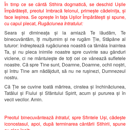
În timp ce se cântă Stihira dogmatică, se deschid Ușile
Împărătești, preotul îmbracă felonul, primește cădelnița, și
face Ieșirea. Se oprește în fața Ușilor Împărătești și spune,
cu capul plecat,
Rugăciunea Intratului:
Seara și dimineața și la amiază Te lăudăm, Te
binecuvântăm, îți mulțumim și ne rugăm Ție, Stăpâne al
tuturor: îndreptează rugăciunea noastră ca tămâia înaintea
Ta, și nu pleca inimile noastre spre cuvinte sau gânduri
viclene, ci ne mântuiește de toți cei ce vânează sufletele
noastre. Că spre Tine sunt, Doamne, Doamne, ochii noștri,
și întru Tine am nădăjduit, să nu ne rușinezi, Dumnezeul
nostru.
Că Ție se cuvine toată mărirea, cinstea și închinăciunea,
Tatălui și Fiului și Sfântului Spirit, acum și pururea și în
vecii vecilor. Amin.
Preotul binecuvântează
Intratul,
spre Sfintele Uși, cădește
iconostasul, apoi, după terminarea cântării Stihirii, spune