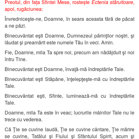
Preotul, din fața Sfintei Mese, rostește
Ectenia stăruitoare
,
a
poi, rugăciunea:
Învredniceşte-ne, Doamne, în seara aceasta fără de păcat
a ne păzi.
Binecuvântat eşti Doamne, Dumnezeul părinţilor noştri, şi
lăudat şi preamărit este numele Tău în veci. Amin.
Fie, Doamne, mila Ta spre noi, precum am nădăjduit şi noi
întru Tine.
Binecuvântat eşti Doamne, învaţă-mă îndreptările Tale.
Binecuvântat eşti Stăpâne, înţelepţeşte-mă cu îndreptările
Tale.
Binecuvântat eşti, Sfinte, luminează-mă cu îndreptările
Tale.
Doamne, mila Ta este în veac; lucrurile mâinilor Tale nu le
trece cu vederea.
Că Ţie se cuvine laudă, Ţie se cuvine cântare, Ţie mărire
se cuvine, Tatălui şi Fiului şi Sfântului Spirit, acum şi