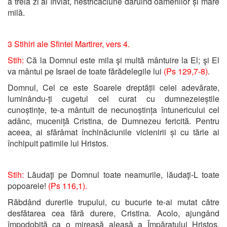
a treia zi ai înviat, nestricăciune dăruind oamenilor și mare
milă.
3 Stihiri ale Sfintei Martirer, vers 4.
Stih:
Că la Domnul este mila şi multă mântuire la El; şi El
va mântui pe Israel de toate fărădelegile lui
(Ps 129,7-8)
.
Domnul, Cel ce este Soarele dreptății celei adevărate,
luminându-ți cugetul cel curat cu dumnezeieștile
cunoștințe, te-a mântuit de necunoștința întunericului cel
adânc, muceniță Cristina, de Dumnezeu fericită. Pentru
aceea, ai sfărâmat închinăciunile viclenirii și cu tărie ai
închipuit patimile lui Hristos.
Stih:
Lăudaţi pe Domnul toate neamurile, lăudaţi-L toate
popoarele!
(Ps 116,1).
Răbdând durerile trupului, cu bucurie te-ai mutat către
desfătarea cea fără durere, Cristina. Acolo, ajungând
împodobită ca o mireasă aleasă a Împăratului Hristos,