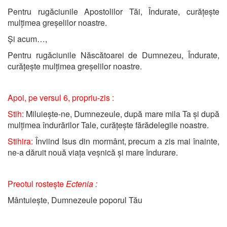
Pentru rugăciunile Apostolilor Tăi, Îndurate, curățește
mulțimea greșelilor noastre.
Și acum…,
Pentru rugăciunile Născătoarei de Dumnezeu, Îndurate,
curățește mulțimea greșelilor noastre.
Apoi, pe versul 6, propriu-zis :
Stih:
Miluiește-ne, Dumnezeule, după mare mila Ta și după
mulțimea îndurărilor Tale, curățește fărădelegile noastre.
Stihira:
Înviind Isus din mormânt, precum a zis mai înainte,
ne-a dăruit nouă viața veșnică și mare îndurare.
Preotul rostește
Ectenia :
Mântuiește, Dumnezeule poporul Tău