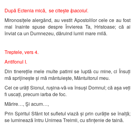
După Ectenia mică, se citește
Ipacoiul
.
Mironosițele alergând, au vestit Apostolilor cele ce au fost
mai înainte spuse despre Învierea Ta, Hristoase; că ai
înviat ca un Dumnezeu, dăruind lumii mare milă.
Treptele, vers 4.
Antifonul I.
Din tinerețile mele multe patimi se luptă cu mine, ci Însuți
mă sprijinește și mă mântuiește, Mântuitorul meu.
Cei ce urâți Sionul, rușina-vă-va însuși Domnul; că așa veți
fi uscați, precum iarba de foc.
Mărire…, Şi acum…,
Prin Spiritul Sfânt tot sufletul viază și prin curăție se înalță;
se luminează întru Unimea Treimii, cu sfințenie de taină.