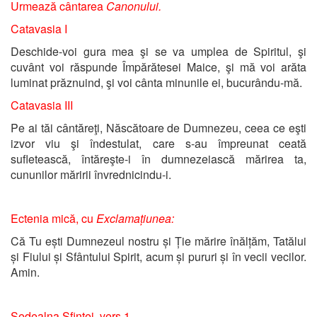
Urmează cântarea
Canonului.
Catavasia I
Deschide-voi gura mea şi se va umplea de Spiritul, şi
cuvânt voi răspunde Împărătesei Maice, şi mă voi arăta
luminat prăznuind, şi voi cânta minunile ei, bucurându-mă.
Catavasia III
Pe ai tăi cântăreţi, Născătoare de Dumnezeu, ceea ce eşti
izvor viu şi îndestulat, care s-au împreunat ceată
sufletească, întăreşte-i în dumnezeiască mărirea ta,
cununilor măririi învrednicindu-i.
Ectenia mică, cu
Exclamațiunea:
Că Tu ești Dumnezeul nostru și Ție mărire înălțăm, Tatălui
și Fiului și Sfântului Spirit, acum și pururi și în vecii vecilor.
Amin.
Sedealna Sfintei, vers 1.