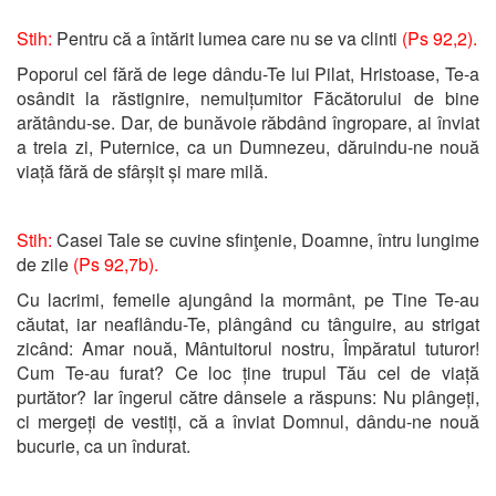
Stih:
Pentru că a întărit lumea care nu se va clinti
(Ps 92,2).
Poporul cel fără de lege dându-Te lui Pilat, Hristoase, Te-a
osândit la răstignire, nemulțumitor Făcătorului de bine
arătându-se. Dar, de bunăvoie răbdând îngropare, ai înviat
a treia zi, Puternice, ca un Dumnezeu, dăruindu-ne nouă
viață fără de sfârșit și mare milă.
Stih:
Casei Tale se cuvine sfinţenie, Doamne, întru lungime
de zile
(Ps 92,7b).
Cu lacrimi, femeile ajungând la mormânt, pe Tine Te-au
căutat, iar neaflându-Te, plângând cu tânguire, au strigat
zicând: Amar nouă, Mântuitorul nostru, Împăratul tuturor!
Cum Te-au furat? Ce loc ține trupul Tău cel de viață
purtător? Iar îngerul către dânsele a răspuns: Nu plângeți,
ci mergeți de vestiți, că a înviat Domnul, dându-ne nouă
bucurie, ca un îndurat.