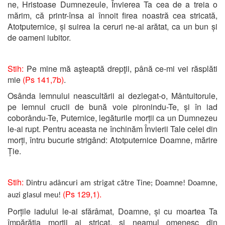
ne, Hristoase Dumnezeule, Învierea Ta cea de a treia o
mărim, că printr-însa ai înnoit firea noastră cea stricată,
Atotputernice, și suirea la ceruri ne-ai arătat, ca un bun și
de oameni iubitor.
Stih:
Pe mine mă aşteaptă drepţii, până ce-mi vei răsplăti
mie
(Ps 141,7b)
.
Osânda lemnului neascultării ai dezlegat-o, Mântuitorule,
pe lemnul crucii de bună voie pironindu-Te, și în iad
coborându-Te, Puternice, legăturile morții ca un Dumnezeu
le-ai rupt. Pentru aceasta ne închinăm Învierii Tale celei din
morți, întru bucurie strigând: Atotputernice Doamne, mărire
Ție.
Stih:
Dintru adâncuri am strigat către Tine; Doamne! Doamne,
(Ps 129,1).
auzi glasul meu!
Porțile iadului le-ai sfărâmat, Doamne, și cu moartea Ta
împărăția morții ai stricat, și neamul omenesc din