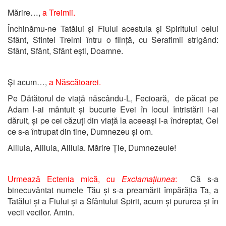
Mărire…,
a Treimii.
Închinămu-ne Tatălui și Fiului acestuia și Spiritului celui
Sfânt, Sfintei Treimi întru o ființă, cu Serafimii strigând:
Sfânt, Sfânt, Sfânt ești, Doamne.
Și acum…,
a Născătoarei.
Pe Dătătorul de viață născându-L, Fecioară, de păcat pe
Adam l-ai mântuit și bucurie Evei în locul întristării i-ai
dăruit, și pe cei căzuți din viață la aceeași i-a îndreptat, Cel
ce s-a întrupat din tine, Dumnezeu și om.
Aliluia, Aliluia, Aliluia. Mărire Ție, Dumnezeule!
Urmează Ectenia mică, cu
Exclamațiunea
:
Că s-a
binecuvântat numele Tău și s-a preamărit împărăția Ta, a
Tatălui și a Fiului și a Sfântului Spirit, acum și pururea și în
vecii vecilor. Amin.