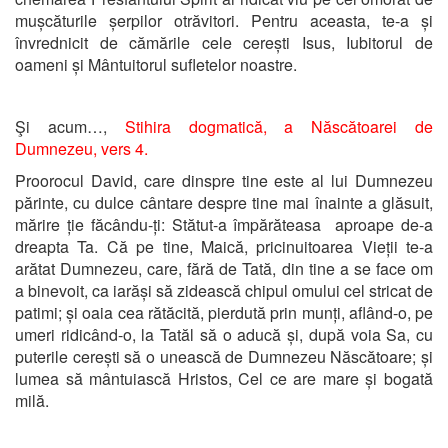
mușcăturile șerpilor otrăvitori. Pentru aceasta, te-a și
învrednicit de cămările cele cerești Isus, Iubitorul de
oameni și Mântuitorul sufletelor noastre.
Şi acum…,
Stihira dogmatică,
a Născătoarei de
Dumnezeu, vers 4.
Proorocul David, care dinspre tine este al lui Dumnezeu
părinte, cu dulce cântare despre tine mai înainte a glăsuit,
mărire ție făcându-ți: Stătut-a împărăteasa aproape de-a
dreapta Ta. Că pe tine, Maică, pricinuitoarea Vieții te-a
arătat Dumnezeu, care, fără de Tată, din tine a se face om
a binevoit, ca iarăși să zidească chipul omului cel stricat de
patimi; și oaia cea rătăcită, pierdută prin munți, aflând-o, pe
umeri ridicând-o, la Tatăl să o aducă și, după voia Sa, cu
puterile cerești să o unească de Dumnezeu Născătoare; și
lumea să mântuiască Hristos, Cel ce are mare și bogată
milă.