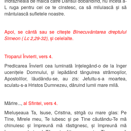
îndrăzneală de maică către Dânsul dobândind, nu înceta a-
L ruga pentru cei ce te cinstesc, ca să miluiască și să
mântuiască sufletele noastre.
Apoi, se cântă sau se citește
Binecuvântarea dreptului
Simeon ( Lc 2,29-32),
și celelalte.
Troparul Învierii, vers 4.
Predicarea Învierii cea luminată înțelegând-o de la înger
ucenițele Domnului, și lepădând tânguirea strămoșilor,
Apostolilor, lăudându-se, au zis: Jefuitu-s-a moartea,
sculatu-s-a Hristos Dumnezeu, dăruind lumii mare milă.
Mărire...,
al Sfintei, vers 4.
Mielușeaua Ta, Isuse, Cristina, strigă cu mare glas: Pe
Tine, Mirele meu, Te iubesc și pe Tine căutându-Te mă
chinuiesc și împreună mă răstignesc, și împreună mă