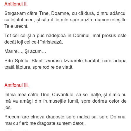
Antifonul II.
Strigat-am către Tine, Doamne, cu căldură, dintru adâncul
sufletului meu; și să-mi fie mie spre auzire dumnezeieștile
Tale urechi.
Tot cel ce și-a pus nădejdea în Domnul, mai presus este
decât toți cei ce-l întristează.
Mărire…, Şi acum…
Prin Spiritul Sfânt izvorăsc izvoarele harului, care adapă
toată făptura, spre rodire de viață.
Antifonul III.
Inima mea către Tine, Cuvântule, să se înalțe, și nimic nu
mă va amăgi din frumusețile lumii, spre dorirea celor de
jos.
Precum are cineva dragoste spre maica sa, spre Domnul
mai cu fierbinte dragoste suntem datori.