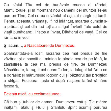
Cu sfatul Tău cel de bunăvoie crucea ai răbdat,
Mântuitorule, și în mormânt nou oamenii cei muritori Te-au
pus pe Tine, Cel ce cu cuvântul ai așezat marginile lumii.
Pentru aceasta, vrăjmașul fiind înlănțuit, moartea cumplit s-
a prădat și cei din iad toți au strigat Învierii Tale celei de
viață purtătoare: Hristos a înviat, Dătătorul de viață, Cel ce
rămâne în veci.
Şi acum…,
a Născătoarei de Dumnezeu.
Spăimântatu-s-a Iosif, lucrarea cea mai presus de fire
văzând; și a socotit cu mintea la ploaia cea de pe lână, la
zămislirea ta cea mai presus de fire, de Dumnezeu
Născătoare, la rugul cel nears în foc, la toiagul lui Aron ce
a odrăslit; și mărturisind logodnicul și păzitorul tău preoților,
a strigat: Fecioara naște și după naștere iarăși rămâne
fecioară.
Ectenia mică, cu exclamațiunea:
Că bun și iubitor de oameni Dumnezeu ești și Ție mărire
înălțăm, Tatălui și Fiului și Sfântului Spirit, acum și pururea