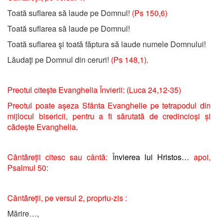
Toată suflarea să laude pe Domnul!
(Ps 150,6)
Toată suflarea să laude pe Domnul!
Toată suflarea şi toată făptura să laude numele Domnului!
Lăudaţi pe Domnul din ceruri!
(Ps 148,1).
Preotul citește Evanghelia Învierii:
(Luca
24,12-35)
Preotul poate așeza Sfânta Evanghelie pe tetrapodul din
mijlocul bisericii, pentru a fi sărutată de credincioși și
cădește Evanghelia.
Cântăreții citesc sau cântă:
Î
nvierea lui Hristos…
a
poi,
Psalmul 50:
Cântăreții, pe versul 2, propriu-zis :
Mărire…,