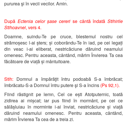
pururea şi în vecii vecilor. Amin.
După
Ectenia celor șase cereri
se cântă îndată
Stihirile
Stihoavnei
, vers 4.
Doamne, suindu-Te pe cruce, blestemul nostru cel
strămoșesc l-ai șters; și coborându-Te în iad, pe cei legați
din veac i-ai eliberat, nestricăciune dăruind neamului
omenesc. Pentru aceasta, cântând, mărim Învierea Ta cea
făcătoare de viață și mântuitoare.
Stih:
Domnul a împărăţit întru podoabă S-a îmbrăcat;
îmbrăcatu-S-a Domnul întru putere şi S-a încins
(Ps 92,1).
Fiind răstignit pe lemn, Cel ce ești Atotputernic, toată
zidirea ai mișcat; iar pus fiind în mormânt, pe cei ce
sălășluiau în morminte i-ai înviat, nestricăciune și viață
dăruind neamului omenesc. Pentru aceasta, cântând,
mărim Învierea Ta cea de a treia zi.