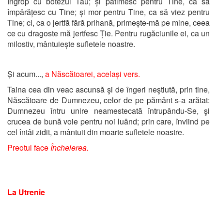
îngrop cu botezul Tău; și pătimesc pentru Tine, ca să
împărățesc cu Tine; și mor pentru Tine, ca să viez pentru
Tine; ci, ca o jertfă fără prihană, primește-mă pe mine, ceea
ce cu dragoste mă jertfesc Ție. Pentru rugăciunile ei, ca un
milostiv, mântuiește sufletele noastre.
Și acum...,
a Născătoarei, același vers.
Taina cea din veac ascunsă şi de îngeri neştiută, prin tine,
Născătoare de Dumnezeu, celor de pe pământ s-a arătat:
Dumnezeu întru unire neamestecată întrupându-Se, şi
crucea de bună voie pentru noi luând; prin care, înviind pe
cel întâi zidit, a mântuit din moarte sufletele noastre.
Preotul face
Încheierea.
La Utrenie