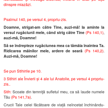
dinspre miazăzi.
Psalmul 140, pe versul 4, propriu-zis.
Doamne, strigat-am către Tine, auzi-mă! Ia aminte la
versul rugăciunii mele, când strig către Tine
(Ps 140,1)
,
auzi-mă, Doamne!
Să se îndrepteze rugăciunea mea ca tămâia înaintea Ta.
Ridicarea mâinilor mele, ardere de seară
(Ps 140,2)
.
Auzi-mă, Doamne!
Se pun Stihirile pe 10.
3 Stihiri ale Învierii și 4 ale lui Anatolie, pe versul 4 propriu-
zis..
Stih:
Scoate din temniţă sufletul meu, ca să laude numele
Tău
(Ps 141,7a)
.
Crucii Tale celei făcătoare de viață neîncetat închinându-