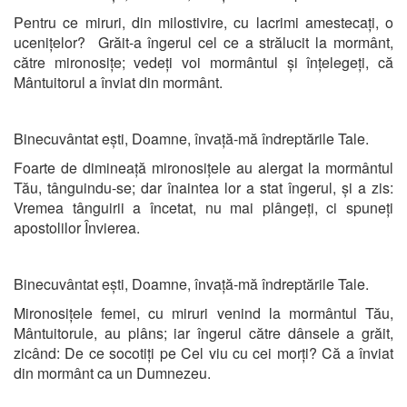
Pentru ce miruri, din milostivire, cu lacrimi amestecați, o
ucenițelor? Grăit-a îngerul cel ce a strălucit la mormânt,
către mironosițe; vedeți voi mormântul și înțelegeți, că
Mântuitorul a înviat din mormânt.
Binecuvântat ești, Doamne, învață-mă îndreptările Tale.
Foarte de dimineață mironosițele au alergat la mormântul
Tău, tânguindu-se; dar înaintea lor a stat îngerul, și a zis:
Vremea tânguirii a încetat, nu mai plângeți, ci spuneți
apostolilor Învierea.
Binecuvântat ești, Doamne, învață-mă îndreptările Tale.
Mironosițele femei, cu miruri venind la mormântul Tău,
Mântuitorule, au plâns; iar îngerul către dânsele a grăit,
zicând: De ce socotiți pe Cel viu cu cei morți? Că a înviat
din mormânt ca un Dumnezeu.