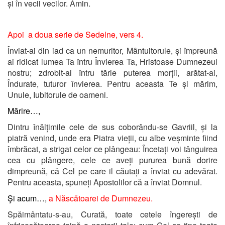
și în vecii vecilor. Amin.
Apoi a doua serie de Sedelne, vers 4.
Înviat-ai din iad ca un nemuritor, Mântuitorule, și împreună
ai ridicat lumea Ta întru Învierea Ta, Hristoase Dumnezeul
nostru; zdrobit-ai întru tărie puterea morții, arătat-ai,
Îndurate, tuturor învierea. Pentru aceasta Te și mărim,
Unule, Iubitorule de oameni.
Mărire…,
Dintru înălțimile cele de sus coborându-se Gavriil, și la
piatră venind, unde era Piatra vieții, cu albe veșminte fiind
îmbrăcat, a strigat celor ce plângeau: Încetați voi tânguirea
cea cu plângere, cele ce aveți pururea bună dorire
dimpreună, că Cel pe care il căutați a înviat cu adevărat.
Pentru aceasta, spuneți Apostolilor că a înviat Domnul.
Şi acum…,
a Născătoarei de Dumnezeu.
Spăimântatu-s-au, Curată, toate cetele îngerești de