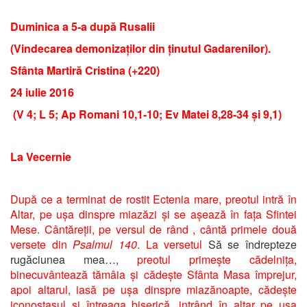
Duminica a 5-a după Rusalii
(Vindecarea demonizaților din ținutul Gadarenilor).
Sfânta Martiră Cristina (+220)
24 iulie 2016
(V 4; L 5; Ap Romani 10,1-10; Ev Matei 8,28-34 și 9,1)
La Vecernie
După ce a terminat de rostit Ectenia mare, preotul intră în
Altar, pe ușa dinspre miazăzi și se așează în fața Sfintei
Mese. Cântăreții, pe versul de rând , cântă primele două
versete din
Psalmul 140
. La versetul
Să se îndrepteze
rugăciunea mea…,
preotul primește cădelnița,
binecuvântează tămâia și cădește Sfânta Masa împrejur,
apoi altarul, iasă pe ușa dinspre miazănoapte, cădește
iconostasul și întreaga biserică, intrând în altar pe ușa