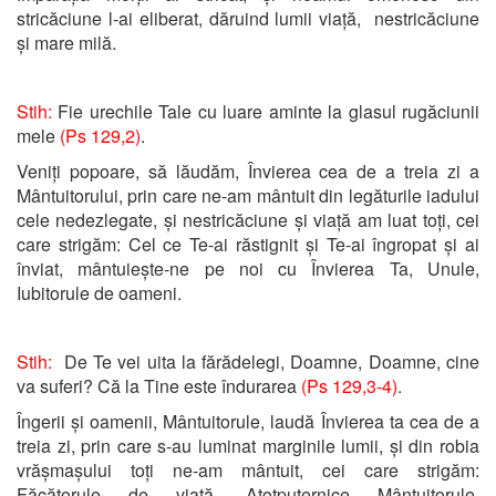
stricăciune l-ai eliberat, dăruind lumii viață, nestricăciune
și mare milă.
Stih:
Fie urechile Tale cu luare aminte la glasul rugăciunii
mele
(Ps 129,2)
.
Veniți popoare, să lăudăm, Învierea cea de a treia zi a
Mântuitorului, prin care ne-am mântuit din legăturile iadului
cele nedezlegate, și nestricăciune și viață am luat toți, cei
care strigăm: Cel ce Te-ai răstignit și Te-ai îngropat și ai
înviat, mântuiește-ne pe noi cu Învierea Ta, Unule,
Iubitorule de oameni.
Stih:
De Te vei uita la fărădelegi, Doamne, Doamne, cine
va suferi? Că la Tine este îndurarea
(Ps 129,3-4)
.
Îngerii și oamenii, Mântuitorule, laudă Învierea ta cea de a
treia zi, prin care s-au luminat marginile lumii, și din robia
vrășmașului toți ne-am mântuit, cei care strigăm:
Făcătorule de viață, Atotputernice Mântuitorule,