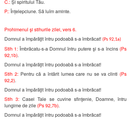
C.:
Și spiritului Tău.
P.:
Înțelepciune. Să luîm aminte.
Prohimenul şi stihurile zilei, vers 6.
Domnul a împărăţit întru podoabă s-a îmbrăcat!
(Ps 92,1a)
Stih 1:
Îmbrăcatu-s-a Domnul întru putere şi s-a încins
(Ps
92,1b)
.
Domnul a împărăţit întru podoabă s-a îmbrăcat!
Stih 2:
Pentru că a întărit lumea care nu se va clinti
(Ps
92,2)
.
Domnul a împărăţit întru podoabă s-a îmbrăcat!
Stih 3:
Casei Tale se cuvine sfinţenie, Doamne, întru
lungime de zile
(Ps 92,7b)
.
Domnul a împărăţit întru podoabă s-a îmbrăcat!