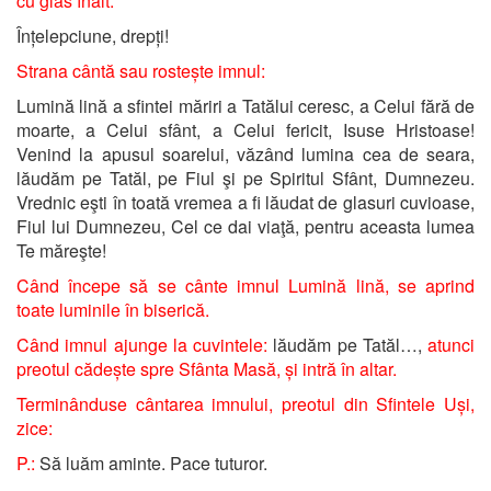
cu glas înalt:
Înțelepciune, drepți!
Strana cântă sau rostește imnul:
Lumină lină a sfintei măriri a Tatălui ceresc, a Celui fără de
moarte, a Celui sfânt, a Celui fericit, Isuse Hristoase!
Venind la apusul soarelui, văzând lumina cea de seara,
lăudăm pe Tatăl, pe Fiul şi pe Spiritul Sfânt, Dumnezeu.
Vrednic eşti în toată vremea a fi lăudat de glasuri cuvioase,
Fiul lui Dumnezeu, Cel ce dai viaţă, pentru aceasta lumea
Te măreşte!
Când începe să se cânte imnul Lumină lină, se aprind
toate luminile în biserică.
Când imnul ajunge la cuvintele:
lăudăm pe Tatăl…,
atunci
preotul cădește spre Sfânta Masă, și intră în altar.
Terminânduse cântarea imnului, preotul din Sfintele Uși,
zice:
P.:
Să luăm aminte. Pace tuturor.