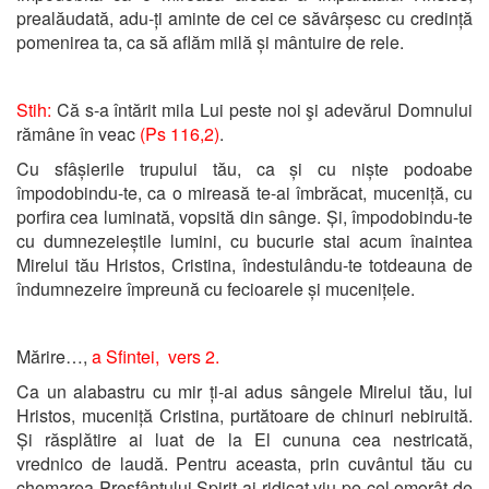
prealăudată, adu-ți aminte de cei ce săvârșesc cu credință
pomenirea ta, ca să aflăm milă și mântuire de rele.
Stih:
Că s-a întărit mila Lui peste noi şi adevărul Domnului
rămâne în veac
(Ps 116,2)
.
Cu sfâșierile trupului tău, ca și cu niște podoabe
împodobindu-te, ca o mireasă te-ai îmbrăcat, muceniță, cu
porfira cea luminată, vopsită din sânge. Și, împodobindu-te
cu dumnezeieștile lumini, cu bucurie stai acum înaintea
Mirelui tău Hristos, Cristina, îndestulându-te totdeauna de
îndumnezeire împreună cu fecioarele și mucenițele.
Mărire…,
a Sfintei,
vers 2.
Ca un alabastru cu mir ți-ai adus sângele Mirelui tău, lui
Hristos, muceniță Cristina, purtătoare de chinuri nebiruită.
Și răsplătire ai luat de la El cununa cea nestricată,
vrednico de laudă. Pentru aceasta, prin cuvântul tău cu
chemarea Presfântului Spirit ai ridicat viu pe cel omorât de