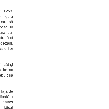
în 1253,
e figura
uşeau să
case în
curându-
 adunând
ecezani.
storilor
, cât şi
liniştit
ebuit să
i faţă de
licată a
 hainei
 ridicat