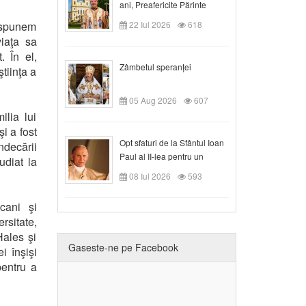
ani, Preafericite Părinte
Claudiu!
ă spunem
22 Iul 2026
618
iaţa sa
. În el,
Zâmbetul speranței
tiinţa a
05 Aug 2026
607
ilia lui
i a fost
Opt sfaturi de la Sfântul Ioan
ndecării
Paul al II-lea pentru un
udiat la
creștin
08 Iul 2026
593
cani şi
sitate,
Hales şi
Gaseste-ne pe Facebook
i înşişi
pentru a