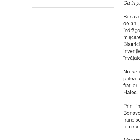
Ca în p
Bonaven
de ani, 
îndrăgo
mişcare
Biseric
invenţi
învăţate
Nu se î
putea u
fraţilo
Hales.
Prin i
Bonave
francis
lumina 