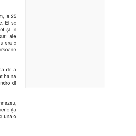
m, la 25
le. El se
el şi în
puri ale
nu era o
persoane
nsa de a
at haina
andro di
mnezeu,
erienţa
ci una o