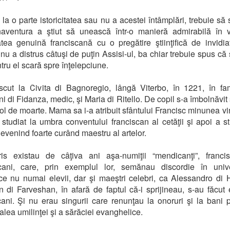
la o parte istoricitatea sau nu a acestei întâmplări, trebuie s
aventura a ştiut să unească într-o manieră admirabilă în v
atea genuină franciscană cu o pregătire ştiinţifică de invidiat
 nu a distrus câtuşi de puţin Assisi-ul, ba chiar trebuie spus că ş
ntru el scară spre înţelepciune.
cut la Civita di Bagnoregio, lângă Viterbo, în 1221, în fam
i di Fidanza, medic, şi Maria di Ritello. De copil s-a îmbolnăvit ş
col de moarte. Mama sa i-a atribuit sfântului Francisc minunea vi
 studiat la umbra conventului franciscan al cetăţii şi apoi a st
devenind foarte curând maestru al artelor.
is existau de câţiva ani aşa-numiţii “mendicanţi”, francis
cani, care, prin exemplul lor, semănau discordie în univer
e nu numai elevii, dar şi maeştri celebri, ca Alessandro di 
di Farveshan, în afară de faptul că-i sprijineau, s-au făcut e
cani. Şi nu erau singurii care renunţau la onoruri şi la bani 
alea umilinţei şi a sărăciei evanghelice.