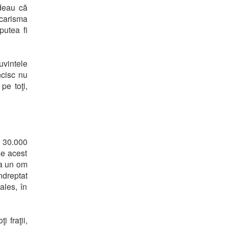
ndeau că
 carisma
putea fi
uvintele
ncisc nu
pe toţi,
a 30.000
se acest
ra un om
ndreptat
ales, în
i fraţii,