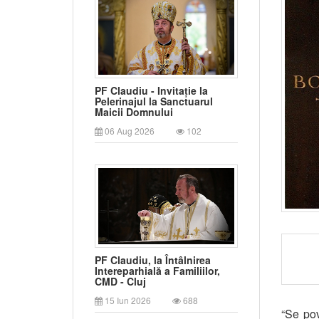
PF Claudiu - Invitație la
Pelerinajul la Sanctuarul
Maicii Domnului
06 Aug 2026
102
PF Claudiu, la Întâlnirea
Intereparhială a Familiilor,
CMD - Cluj
15 Iun 2026
688
“Se pov