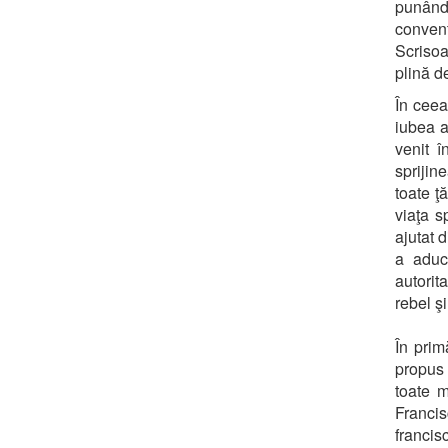
punându
convent
Scrisoa
plină de
În ceea
iubea a
venit î
sprijin
toate ţ
viaţa s
ajutat 
a aduc
autorit
rebel ş
În prim
propus
toate m
Franci
francis