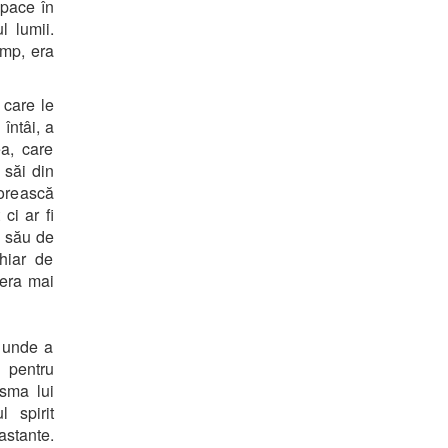
 pace în
l lumii.
imp, era
 care le
întâi, a
ea, care
 săi din
lorească
ci ar fi
l său de
hiar de
 era mai
, unde a
 pentru
isma lui
 spirit
astante.