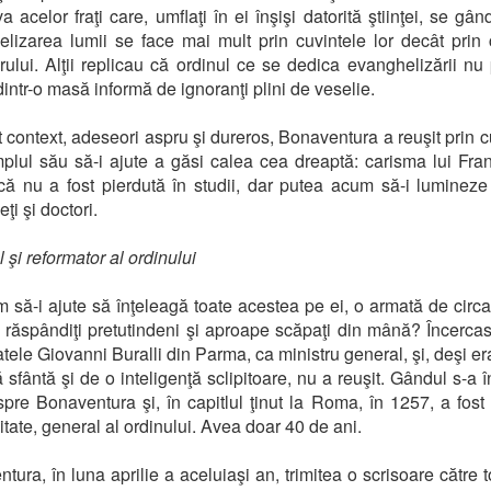
va acelor fraţi care, umflaţi în ei înşişi datorită ştiinţei, se gâ
lizarea lumii se face mai mult prin cuvintele lor decât prin
rului. Alţii replicau că ordinul ce se dedica evanghelizării nu 
dintr-o masă informă de ignoranţi plini de veselie.
t context, adeseori aspru şi dureros, Bonaventura a reuşit prin c
plul său să-i ajute a găsi calea cea dreaptă: carisma lui Fra
ă nu a fost pierdută în studii, dar putea acum să-i lumineze 
ţi şi doctori.
 şi reformator al ordinului
 să-i ajute să înţeleagă toate acestea pe ei, o armată de circ
i, răspândiţi pretutindeni şi aproape scăpaţi din mână? Încerca
ratele Giovanni Buralli din Parma, ca ministru general, şi, deşi e
ă sfântă şi de o inteligenţă sclipitoare, nu a reuşit. Gândul s-a î
spre Bonaventura şi, în capitlul ţinut la Roma, în 1257, a fost 
tate, general al ordinului. Avea doar 40 de ani.
ura, în luna aprilie a aceluiaşi an, trimitea o scrisoare către toţ