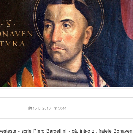
15 Iul 2016
5044
esteşte - scrie Piero Bargellini - că, într-o zi, fratele Bonaven