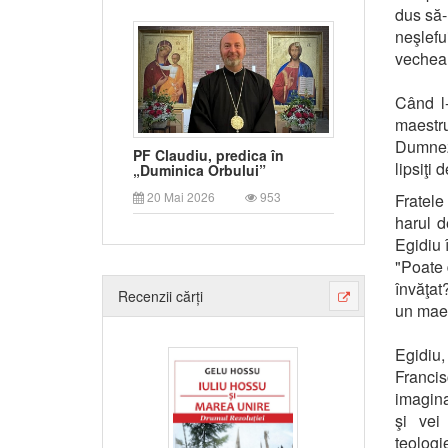
dus să-
neşlefu
vechea 
Când l-
maestr
Dumneze
PF Claudiu, predica în
lipsiţi 
„Duminica Orbului”
20 Mai 2026
953
Fratele
harul d
Egidiu 
"Poate 
învăţat
Recenzii cărți
un maes
Egidiu,
Francis
imagina
şi vei
teologi