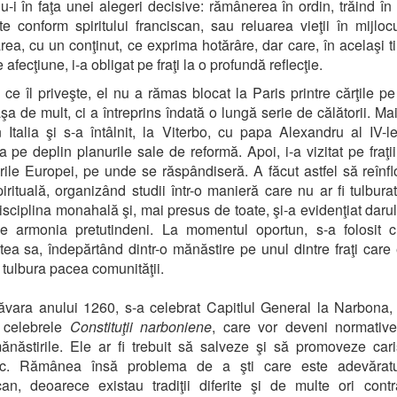
-i în faţa unei alegeri decisive: rămânerea în ordin, trăind în
e conform spiritului franciscan, sau reluarea vieţii în mijlocu
rea, cu un conţinut, ce exprima hotărâre, dar care, în acelaşi t
 afecţiune, i-a obligat pe fraţi la o profundă reflecţie.
 ce îl priveşte, el nu a rămas blocat la Paris printre cărţile pe
şa de mult, ci a întreprins îndată o lungă serie de călătorii. Mai 
n Italia şi s-a întâlnit, la Viterbo, cu papa Alexandru al IV-l
ea pe deplin planurile sale de reformă. Apoi, i-a vizitat pe fraţii
ările Europei, pe unde se răspândiseră. A făcut astfel să reînf
pirituală, organizând studii într-o manieră care nu ar fi tulburat 
disciplina monahală şi, mai presus de toate, şi-a evidenţiat daru
e armonia pretutindeni. La momentul oportun, s-a folosit c
atea sa, îndepărtând dintr-o mănăstire pe unul dintre fraţi care
i tulbura pacea comunităţii.
ăvara anului 1260, s-a celebrat Capitlul General la Narbona
 celebrele
Constituţii narboniene
, care vor deveni normative
ănăstirile. Ele ar fi trebuit să salveze şi să promoveze car
sc. Rămânea însă problema de a şti care este adevăratul
can, deoarece existau tradiţii diferite şi de multe ori contr