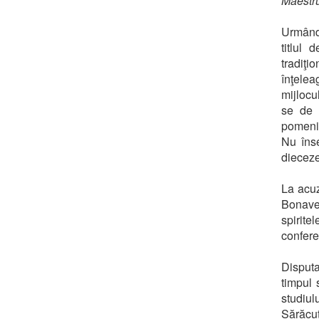
Maestru
Urmân
titlul 
tradiţi
înţele
mijlocu
se de p
pomeni 
Nu înse
diecez
La acuz
Bonaven
spirite
confere 
Disputa,
timpul 
studiu
Sărăcuţ