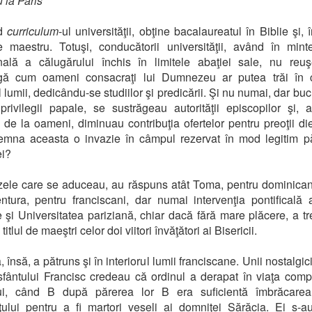
 la Paris
d
curriculum
-ul universităţii, obţine bacalaureatul în Biblie şi, 
de maestru. Totuşi, conducătorii universităţii, având în mint
onală a călugărului închis în limitele abaţiei sale, nu re
agă cum oameni consacraţi lui Dumnezeu ar putea trăi în 
l lumii, dedicându-se studiilor şi predicării. Şi nu numai, dar bu
rivilegii papale, se sustrăgeau autorităţii episcopilor şi,
de la oameni, diminuau contribuţia ofertelor pentru preoţii di
mna aceasta o invazie în câmpul rezervat în mod legitim pă
ei?
ele care se aduceau, au răspuns atât Toma, pentru dominicani
tura, pentru franciscani, dar numai intervenţia pontificală a 
le şi Universitatea pariziană, chiar dacă fără mare plăcere, a tr
titlul de maeştri celor doi viitori învăţători ai Bisericii.
 însă, a pătruns şi în interiorul lumii franciscane. Unii nostalgic
sfântului Francisc credeau că ordinul a derapat în viaţa comp
lui, când B după părerea lor B era suficientă îmbrăcarea
ului pentru a fi martori veseli ai domniţei Sărăcia. Ei s-au