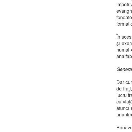
împotri
evanghe
fondato
format 
În aces
şi exem
numai c
analfabe
General
Dar cum
de fraţ
lucru f
cu viaţ
atunci 
unanimi
Bonavent