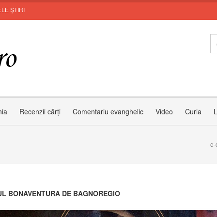
LE ȘTIRI
Invi
nia
Recenzii cărți
Comentariu evanghelic
Video
Curia
L
e-
UL BONAVENTURA DE BAGNOREGIO