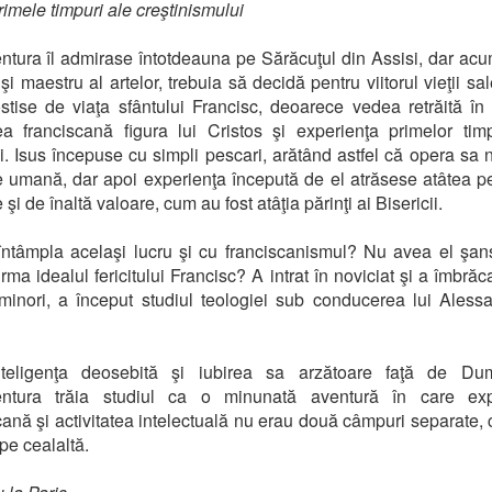
rimele timpuri ale creştinismului
tura îl admirase întotdeauna pe Sărăcuţul din Assisi, dar acu
şi maestru al artelor, trebuia să decidă pentru viitorul vieţii sa
stise de viaţa sfântului Francisc, deoarece vedea retrăită în 
a franciscană figura lui Cristos şi experienţa primelor tim
ii. Isus începuse cu simpli pescari, arătând astfel că opera sa 
e umană, dar apoi experienţa începută de el atrăsese atâtea 
 şi de înaltă valoare, cum au fost atâţia părinţi ai Bisericii.
ntâmpla acelaşi lucru şi cu franciscanismul? Nu avea el şa
rma idealul fericitului Francisc? A intrat în noviciat şi a îmbrăc
r minori, a început studiul teologiei sub conducerea lui Aless
nteligenţa deosebită şi iubirea sa arzătoare faţă de Du
ntura trăia studiul ca o minunată aventură în care exp
cană şi activitatea intelectuală nu erau două câmpuri separate, 
pe cealaltă.