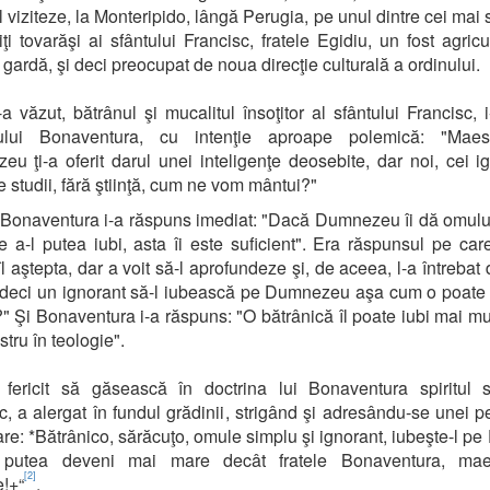
l viziteze, la Monteripido, lângă Perugia, pe unul dintre cei mai s
iţi tovarăşi ai sfântului Francisc, fratele Egidiu, un fost agricul
gardă, şi deci preocupat de noua direcţie culturală a ordinului.
a văzut, bătrânul şi mucalitul însoţitor al sfântului Francisc, 
ului Bonaventura, cu intenţie aproape polemică: "Maest
u ţi-a oferit darul unei inteligenţe deosebite, dar noi, cei ig
de studii, fără ştiinţă, cum ne vom mântui?"
 Bonaventura i-a răspuns imediat: "Dacă Dumnezeu îi dă omul
e a-l putea iubi, asta îi este suficient". Era răspunsul pe care
îl aştepta, dar a voit să-l aprofundeze şi, de aceea, l-a întrebat 
deci un ignorant să-l iubească pe Dumnezeu aşa cum o poate
?" Şi Bonaventura i-a răspuns: "O bătrânică îl poate iubi mai mu
tru în teologie".
 fericit să găsească în doctrina lui Bonaventura spiritul s
c, a alergat în fundul grădinii, strigând şi adresându-se unei 
re: *Bătrânico, sărăcuţo, omule simplu şi ignorant, iubeşte-l p
 putea deveni mai mare decât fratele Bonaventura, mae
[2]
e!+“
.