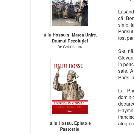
Lăsând 
că Bon
simplit
Parisul
Iuliu Hossu și Marea Unire.
fost pe
Drumul Rezoluției
De Gelu Hossu
S-a năs
Giovann
în peri
sale. A
Paris, 
La Par
domini
deoarec
Haymňn 
francis
Iuliu Hossu. Epistole
alege c
Pastorale