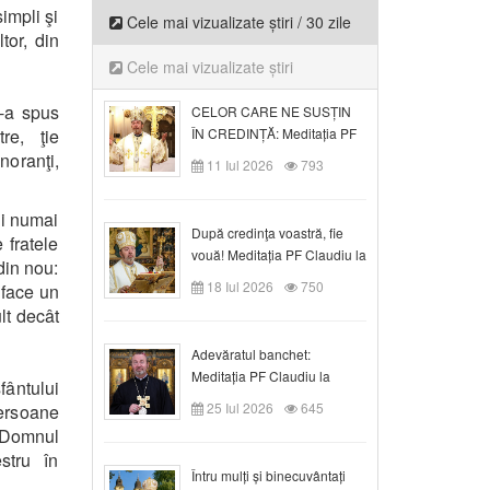
impli şi
Cele mai vizualizate știri / 30 zile
tor, din
Cele mai vizualizate știri
i-a spus
CELOR CARE NE SUSȚIN
re, ţie
ÎN CREDINȚĂ: Meditația PF
Claudiu la Duminica a VI-a
noranţi,
11 Iul 2026
793
după Rusalii
ui numai
După credinţa voastră, fie
 fratele
vouă! Meditația PF Claudiu la
din nou:
duminica a VII-a după Rusalii
18 Iul 2026
750
 face un
lt decât
Adevăratul banchet:
Meditația PF Claudiu la
fântului
Duminica a VIII-a după
25 Iul 2026
645
persoane
Rusalii
e Domnul
stru în
Întru mulți și binecuvântați