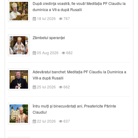
După credinţa voastră, fie vouă! Meditația PF Claudiu la
duminica a VII-a după Rusalii
18 Iul 2026
767
Zâmbetul speranței
05 Aug 2026
682
Adevăratul banchet: Meditația PF Claudiu la Duminica a
VIII-a după Rusalii
25 Iul 2026
662
Întru mulți și binecuvântați ani, Preafericite Părinte
Claudiu!
22 Iul 2026
637