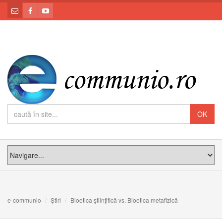
e-communio
Știri
Bioetica ştiinţifică vs. Bioetica metafizică