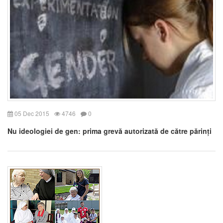
05 Dec 2015
4746
0
Nu ideologiei de gen: prima grevă autorizată de către părinți