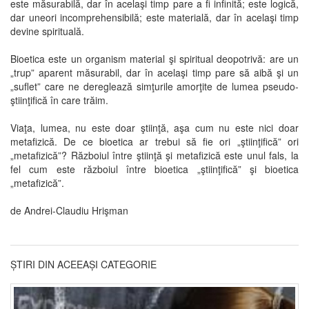
este măsurabilă, dar în acelaşi timp pare a fi infinită; este logică,
dar uneori incomprehensibilă; este materială, dar în acelaşi timp
devine spirituală.
Bioetica este un organism material şi spiritual deopotrivă: are un
„trup” aparent măsurabil, dar în acelaşi timp pare să aibă şi un
„suflet” care ne dereglează simţurile amorţite de lumea pseudo-
ştiinţifică în care trăim.
Viaţa, lumea, nu este doar ştiinţă, aşa cum nu este nici doar
metafizică. De ce bioetica ar trebui să fie ori „ştiinţifică” ori
„metafizică”? Războiul între ştiinţă şi metafizică este unul fals, la
fel cum este războiul între bioetica „ştiinţifică” şi bioetica
„metafizică”.
de Andrei-Claudiu Hrişman
ȘTIRI DIN ACEEAȘI CATEGORIE