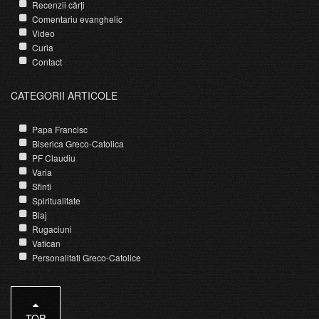
Recenzii cărți
Comentariu evanghelic
Video
Curia
Contact
CATEGORII ARTICOLE
Papa Francisc
Biserica Greco-Catolica
PF Claudiu
Varia
Sfinti
Spiritualitate
Blaj
Rugaciuni
Vatican
Personalitati Greco-Catolice
TOP