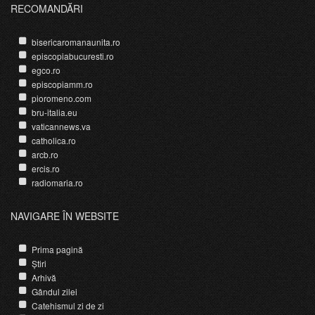
RECOMANDĂRI
bisericaromanaunita.ro
episcopiabucuresti.ro
egco.ro
episcopiamm.ro
pioromeno.com
bru-italia.eu
vaticannews.va
catholica.ro
arcb.ro
ercis.ro
radiomaria.ro
NAVIGARE ÎN WEBSITE
Prima pagină
Știri
Arhivă
Gândul zilei
Catehismul zi de zi