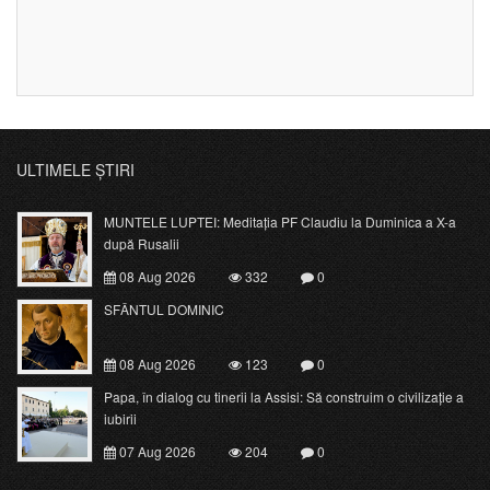
ULTIMELE ȘTIRI
MUNTELE LUPTEI: Meditația PF Claudiu la Duminica a X-a
după Rusalii
08 Aug 2026
332
0
SFÂNTUL DOMINIC
08 Aug 2026
123
0
Papa, în dialog cu tinerii la Assisi: Să construim o civilizație a
iubirii
07 Aug 2026
204
0