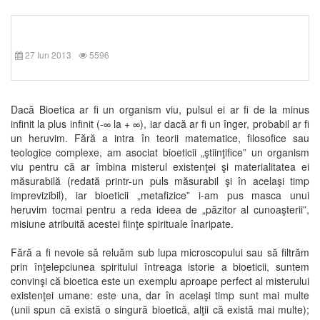
27 Iun 2013
5596
Dacă Bioetica ar fi un organism viu, pulsul ei ar fi de la minus
infinit la plus infinit (-∞ la + ∞), iar dacă ar fi un înger, probabil ar fi
un heruvim. Fără a intra în teorii matematice, filosofice sau
teologice complexe, am asociat bioeticii „ştiinţifice” un organism
viu pentru că ar îmbina misterul existenţei şi materialitatea ei
măsurabilă (redată printr-un puls măsurabil şi în acelaşi timp
imprevizibil), iar bioeticii „metafizice” i-am pus masca unui
heruvim tocmai pentru a reda ideea de „păzitor al cunoaşterii”,
misiune atribuită acestei fiinţe spirituale înaripate.
Fără a fi nevoie să reluăm sub lupa microscopului sau să filtrăm
prin înţelepciunea spiritului întreaga istorie a bioeticii, suntem
convinşi că bioetica este un exemplu aproape perfect al misterului
existenţei umane: este una, dar în acelaşi timp sunt mai multe
(unii spun că există o singură bioetică, alţii că există mai multe);