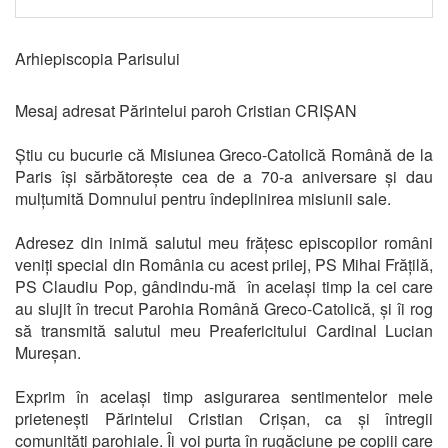
Arhiepiscopia Parisului
Mesaj adresat Părintelui paroh Cristian CRIȘAN
Știu cu bucurie că Misiunea Greco-Catolică Română de la
Paris își sărbătorește cea de a 70-a aniversare și dau
mulțumită Domnului pentru îndeplinirea misiunii sale.
Adresez din inimă salutul meu frățesc episcopilor români
veniți special din România cu acest prilej, PS Mihai Frățilă,
PS Claudiu Pop, gândindu-mă în același timp la cei care
au slujit în trecut Parohia Română Greco-Catolică, și îi rog
să transmită salutul meu Preafericitului Cardinal Lucian
Mureșan.
Exprim în același timp asigurarea sentimentelor mele
prietenești Părintelui Cristian Crișan, ca și întregii
comunități parohiale. Îi voi purta în rugăciune pe copiii care