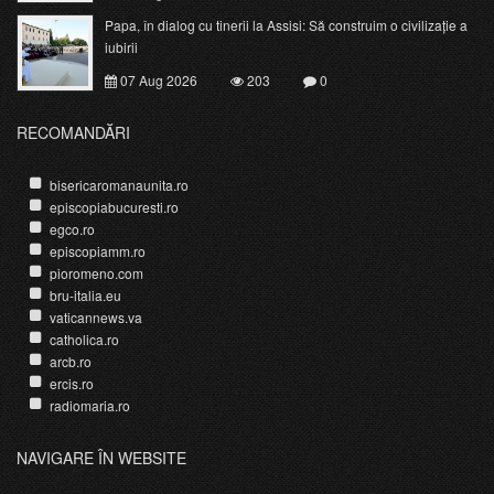
Papa, în dialog cu tinerii la Assisi: Să construim o civilizație a
iubirii
07 Aug 2026
203
0
RECOMANDĂRI
bisericaromanaunita.ro
episcopiabucuresti.ro
egco.ro
episcopiamm.ro
pioromeno.com
bru-italia.eu
vaticannews.va
catholica.ro
arcb.ro
ercis.ro
radiomaria.ro
NAVIGARE ÎN WEBSITE