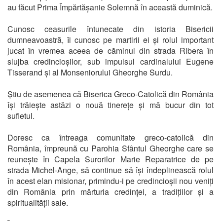
au făcut Prima Împărtășanie Solemnă în această duminică.
Cunosc ceasurile întunecate din istoria Bisericii
dumneavoastră, îi cunosc pe martirii ei și rolul important
jucat în vremea aceea de căminul din strada Ribera în
slujba credincioșilor, sub impulsul cardinalului Eugene
Tisserand și al Monseniorului Gheorghe Surdu.
Știu de asemenea că Biserica Greco-Catolică din România
își trăiește astăzi o nouă tinerețe și mă bucur din tot
sufletul.
Doresc ca întreaga comunitate greco-catolică din
România, împreună cu Parohia Sfântul Gheorghe care se
reunește în Capela Surorilor Marie Reparatrice de pe
strada Michel-Ange, să continue să își îndeplinească rolul
în acest elan misionar, primindu-i pe credincioșii nou veniți
din România prin mărturia credinței, a tradițiilor și a
spiritualității sale.