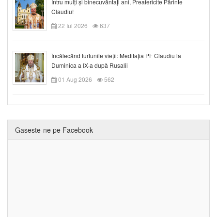
Întru mulți și binecuvântați ani, Preafericite Părinte
Claudiu!
22 Iul 2026
637
Încălecând furtunile vieții: Meditația PF Claudiu la
Duminica a IX-a după Rusalii
01 Aug 2026
562
Gaseste-ne pe Facebook