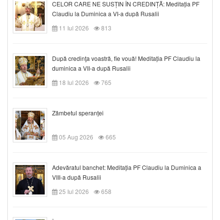
CELOR CARE NE SUSȚIN ÎN CREDINȚĂ: Meditația PF
Claudiu la Duminica a VI-a după Rusalii
11 Iul 2026
813
După credinţa voastră, fie vouă! Meditația PF Claudiu la
duminica a VII-a după Rusalii
18 Iul 2026
765
Zâmbetul speranței
05 Aug 2026
665
Adevăratul banchet: Meditația PF Claudiu la Duminica a
VIII-a după Rusalii
25 Iul 2026
658