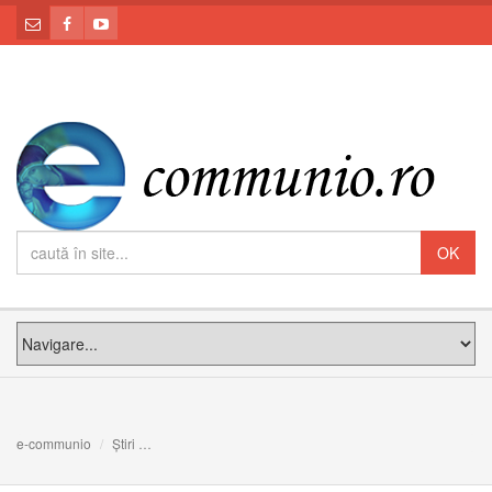
e-communio
Știri
Mesajul Cardinalului de Paris la aniversarea a 70 de an