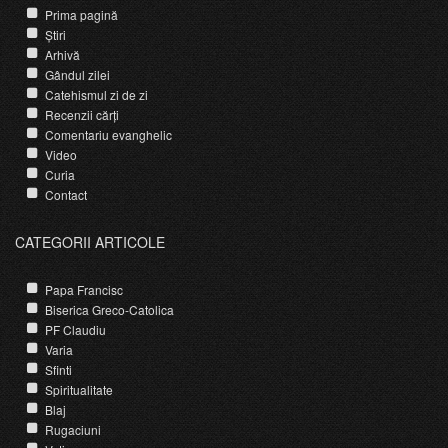
Prima pagină
Știri
Arhivă
Gândul zilei
Catehismul zi de zi
Recenzii cărți
Comentariu evanghelic
Video
Curia
Contact
CATEGORII ARTICOLE
Papa Francisc
Biserica Greco-Catolica
PF Claudiu
Varia
Sfinti
Spiritualitate
Blaj
Rugaciuni