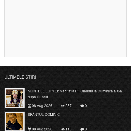
ULTIMELE ȘTIRI
MUNTELE LUPTEI: Meditația PF Claudiu la Duminica a X-a
după Rusalii
08 Aug 2026
257
0
SFÂNTUL DOMINIC
08 Aug 2026
115
0