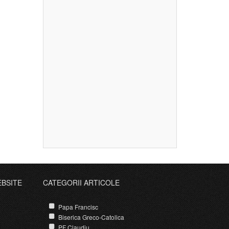
EBSITE
CATEGORII ARTICOLE
Papa Francisc
Biserica Greco-Catolica
PF Claudiu