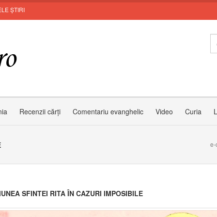
LE ȘTIRI
nia
Recenzii cărți
Comentariu evanghelic
Video
Curia
L
E
e-
UNEA SFINTEI RITA ÎN CAZURI IMPOSIBILE