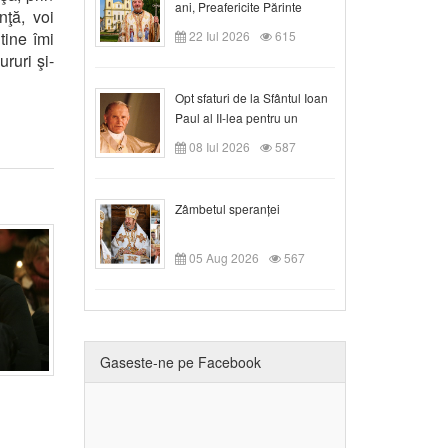
ani, Preafericite Părinte
nţă, voi
Claudiu!
 tine îmi
22 Iul 2026
615
ruri şi-
Opt sfaturi de la Sfântul Ioan
Paul al II-lea pentru un
creștin
08 Iul 2026
587
Zâmbetul speranței
05 Aug 2026
567
Gaseste-ne pe Facebook