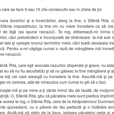
care se face 9 sau 15 zile consecutiv sau în zilele de joi.
ara durerilor şi a încercărilor, alerg la tine, o Sfântă Rita, c
Sfânta imposibilului, la tine vin cu mare încredere ca să ma 
l de faţă (se spune necazul). Te rog, eliberează-mi inima d
rilor, căci pretutindeni e înconjurată de strâmtoare. Ia-mă sub o
ei tale şi opreşte izvorul lacrimilor mele, căci toată oboseala me
că. Pentru a-mi câştiga numai o rază de mângâiere mă încredi
ne necazul).
fântă Rita, care eşti avocata cazurilor disperate şi grave, nu este
i eu să nu fiu ascultat(ă) şi să nu găsesc la tine mângâiere şi aj
i pe toţi cei care aleargă cu încredere la tine. Ascultă-mă şi pe
şte-mi cererea, atât de miraculos cum numai tu ştii să o faci.
iceşte-mă şi pe mine a-ţi cânta imnul tău de laudă, de mulţumi
inţă. O, Sfântă Rita, ştiu că păcatele mele sunt piedica împliniri
e aceea te rog, o Sfânta Rita, cere de la Atotputernicul Dumnez
inte spovedanii, cu o părere de rău perfectă şi o hotărâre si
are. Ajută-mă să obţin de la Iisus, iertarea păcatelor mele şi a