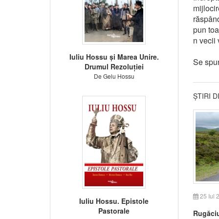
mijloci
răspândi
pun toa
n vecii
Iuliu Hossu și Marea Unire.
Se spun
Drumul Rezoluției
De Gelu Hossu
ȘTIRI 
25 Iul 
Iuliu Hossu. Epistole
Pastorale
Rugăciu