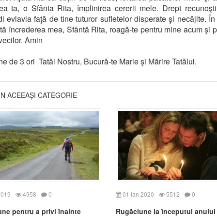
rea ta, o Sfânta Rita, împlinirea cererii mele. Drept recunoşti
 evlavia faţă de tine tuturor sufletelor disperate şi necăjite. În
tă încrederea mea, Sfântă Rita, roagă-te pentru mine acum şi pu
 vecilor. Amin
e de 3 ori Tatăl Nostru, Bucură-te Marie şi Mărire Tatălui.
DIN ACEEAȘI CATEGORIE
2019
4958
0
01 Ian 2020
5512
0
ne pentru a privi înainte
Rugăciune la începutul anului