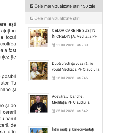
Cele mai vizualizate știri / 30 zile
Cele mai vizualizate știri
are eşti
ajuţi în
CELOR CARE NE SUSȚIN
e focul
ÎN CREDINȚĂ: Meditația PF
Claudiu la Duminica a VI-a
crotirea
11 Iul 2026
789
după Rusalii
a a fost
nţez ţie
După credinţa voastră, fie
vouă! Meditația PF Claudiu la
duminica a VII-a după Rusalii
 posibil
18 Iul 2026
746
utor. Tu
 mine şi
Adevăratul banchet:
Meditația PF Claudiu la
re şi de
Duminica a VIII-a după
25 Iul 2026
642
i cererii
Rusalii
eu harul
nceră de
Întru mulți și binecuvântați
şa, prin