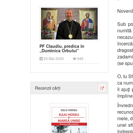
Novenă 
Sub pov
numită 
necazu
încercă
PF Claudiu, predica în
dragost
„Duminica Orbului”
zadarni
20 Mai 2026
946
(se spu
O, tu S
ca numa
Recenzii cărți
îi ajuţ
împline
Învredn
recunoşt
mele, d
unei sf
îndrept