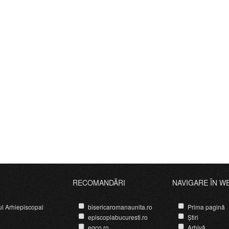
RECOMANDĂRI
NAVIGARE ÎN W
ul Arhiepiscopal
bisericaromanaunita.ro
Prima pagină
episcopiabucuresti.ro
Știri
egco.ro
Arhivă