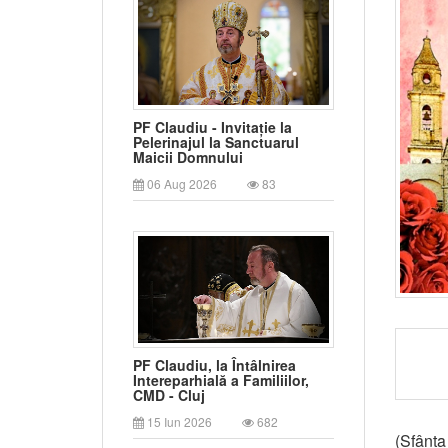
PF Claudiu - Invitație la
Pelerinajul la Sanctuarul
Maicii Domnului
06 Aug 2026
83
PF Claudiu, la Întâlnirea
Intereparhială a Familiilor,
CMD - Cluj
15 Iun 2026
682
(Sfânta