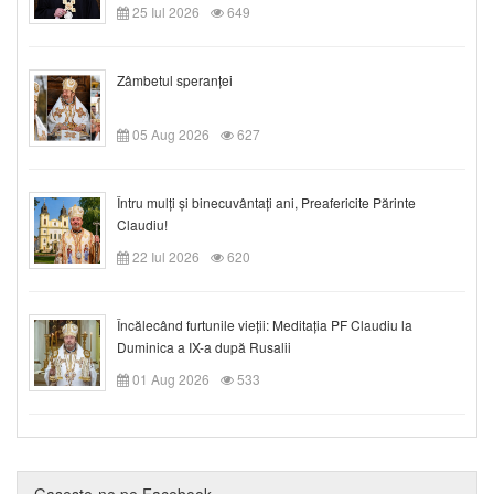
25 Iul 2026
649
Zâmbetul speranței
05 Aug 2026
627
Întru mulți și binecuvântați ani, Preafericite Părinte
Claudiu!
22 Iul 2026
620
Încălecând furtunile vieții: Meditația PF Claudiu la
Duminica a IX-a după Rusalii
01 Aug 2026
533
Gaseste-ne pe Facebook