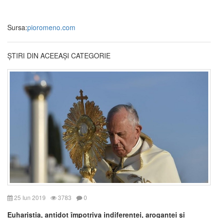
Sursa:
pioromeno.com
ȘTIRI DIN ACEEAȘI CATEGORIE
25 Iun 2019
3783
0
Euharistia, antidot împotriva indiferenţei, aroganţei şi