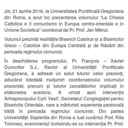
Joi, 21 aprilie 2016, la Universitatea Pontificală Gregoriana
din Roma, a avut loc prezentarea volumului “La Chiesa
Cattolica e il comunismo in Europa centro-orientale e in
Unione Sovietica” coordonat de Pr. Prof. Jan Mikrut.
Volumul prezintă realitățile Bisericii Catolice și a Bisericilor
Greco – Catolice din Europa Centrală și de Răsărit din
perioada regimului comunist.
În deschiderea programului, Pr. François – Xavier
Dumortier S.J., Rector al Universității Pontificale
Gregoriana, a adresat un salut tuturor celor prezenți,
aducând totodată mulțumiri coordonatorului volumului
prezentat, precum și tuturor cercetătorilor implicați în
elaborarea acestuia. A urmat apoi intervenția
Arhiepiscopului Cyril Vasil’, Secretarul Congregației pentru
Bisericile Orientale, care a mărturisit experiența personală
trăită în perioada regimului comunist. Din partea
Universității Sapientia din Roma a luat cuvântul Prof. Rita
Tolomeo, evenimentul încheindu-se cu intervenția Pr. Prof.