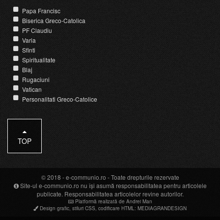
Papa Francisc
Biserica Greco-Catolica
PF Claudiu
Varia
Sfinti
Spiritualitate
Blaj
Rugaciuni
Vatican
Personalitati Greco-Catolice
TOP
© 2018 -
e-communio.ro
- Toate drepturile rezervate
Site-ul e-communio.ro nu își asumă responsabilitatea pentru articolele
publicate. Responsabilitatea articolelor revine autorilor.
Platformă realizată de Andrei Man
Design grafic
,
stiluri CSS
,
codificare HTML
:
MEDIAGRANDESIGN