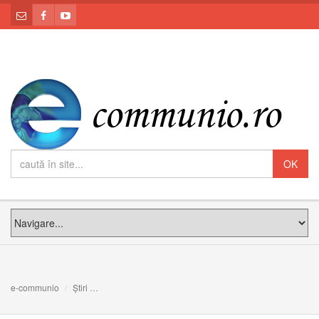
e-communio
Știri
FOTO: Prezentarea cărții ”Biserica catolică și comunismu