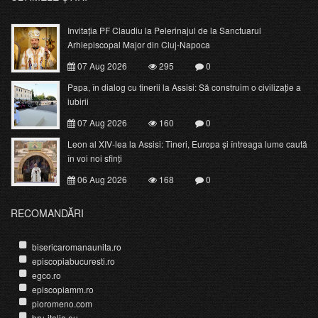
Invitația PF Claudiu la Pelerinajul de la Sanctuarul
Arhiepiscopal Major din Cluj-Napoca
07 Aug 2026
295
0
Papa, în dialog cu tinerii la Assisi: Să construim o civilizație a
iubirii
07 Aug 2026
160
0
Leon al XIV-lea la Assisi: Tineri, Europa și întreaga lume caută
în voi noi sfinți
06 Aug 2026
168
0
RECOMANDĂRI
bisericaromanaunita.ro
episcopiabucuresti.ro
egco.ro
episcopiamm.ro
pioromeno.com
bru-italia.eu