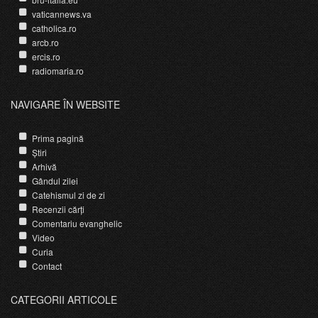
vaticannews.va
catholica.ro
arcb.ro
ercis.ro
radiomaria.ro
NAVIGARE ÎN WEBSITE
Prima pagină
Știri
Arhivă
Gândul zilei
Catehismul zi de zi
Recenzii cărți
Comentariu evanghelic
Video
Curia
Contact
CATEGORII ARTICOLE