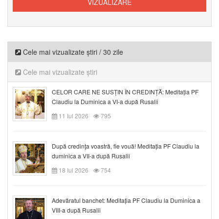
Cele mai vizualizate știri / 30 zile
Cele mai vizualizate știri
CELOR CARE NE SUSȚIN ÎN CREDINȚĂ: Meditația PF
Claudiu la Duminica a VI-a după Rusalii
11 Iul 2026
795
După credinţa voastră, fie vouă! Meditația PF Claudiu la
duminica a VII-a după Rusalii
18 Iul 2026
754
Adevăratul banchet: Meditația PF Claudiu la Duminica a
VIII-a după Rusalii