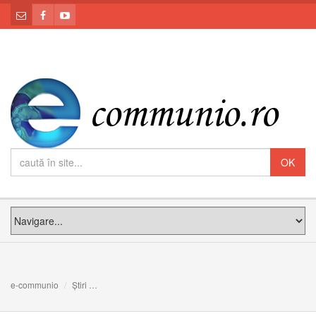
e-communio
Știri
UN FOC CARE APRINDE ALTE FOCURI: Sfântul Claudiu