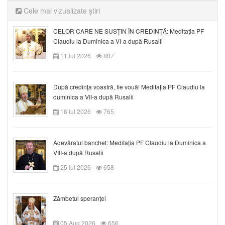
Cele mai vizualizate știri
CELOR CARE NE SUSȚIN ÎN CREDINȚĂ: Meditația PF
Claudiu la Duminica a VI-a după Rusalii
11 Iul 2026
807
După credinţa voastră, fie vouă! Meditația PF Claudiu la
duminica a VII-a după Rusalii
18 Iul 2026
765
Adevăratul banchet: Meditația PF Claudiu la Duminica a
VIII-a după Rusalii
25 Iul 2026
658
Zâmbetul speranței
05 Aug 2026
656