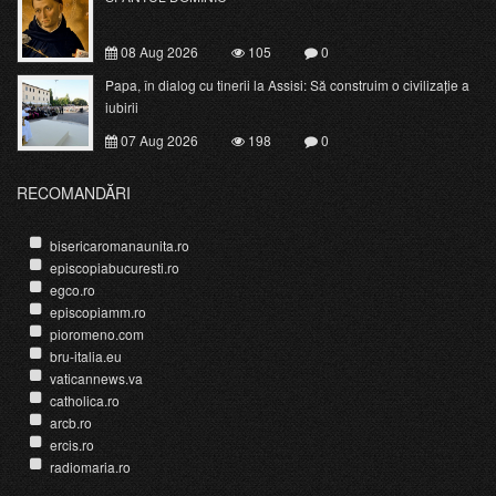
08 Aug 2026
105
0
Papa, în dialog cu tinerii la Assisi: Să construim o civilizație a
iubirii
07 Aug 2026
198
0
RECOMANDĂRI
bisericaromanaunita.ro
episcopiabucuresti.ro
egco.ro
episcopiamm.ro
pioromeno.com
bru-italia.eu
vaticannews.va
catholica.ro
arcb.ro
ercis.ro
radiomaria.ro