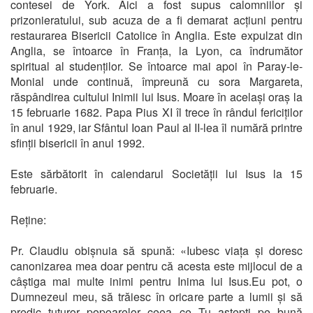
contesei de York. Aici a fost supus calomniilor și
prizonieratului, sub acuza de a fi demarat acțiuni pentru
restaurarea Bisericii Catolice în Anglia. Este expulzat din
Anglia, se întoarce în Franța, la Lyon, ca îndrumător
spiritual al studenților. Se întoarce mai apoi în Paray-le-
Monial unde continuă, împreună cu sora Margareta,
răspândirea cultului Inimii lui Isus. Moare în același oraș la
15 februarie 1682. Papa Pius XI îl trece în rândul fericiților
în anul 1929, iar Sfântul Ioan Paul al II-lea îl numără printre
sfinții bisericii în anul 1992.
Este sărbătorit în calendarul Societății lui Isus la 15
februarie.
Reține:
Pr. Claudiu obișnuia să spună: «Iubesc viața și doresc
canonizarea mea doar pentru că acesta este mijlocul de a
câștiga mai multe inimi pentru Inima lui Isus.Eu pot, o
Dumnezeul meu, să trăiesc în oricare parte a lumii și să
predic tuturor popoarelor ceea ce Tu aștepți pe bună