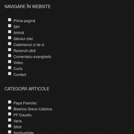
NAVIGARE ÎN WEBSITE
Prima pagină
Știri
Arhivă
Gândul zilei
Catehismul zi de zi
Recenzii cărți
Comentariu evanghelic
Video
Curia
Contact
CATEGORII ARTICOLE
Papa Francisc
Biserica Greco-Catolica
PF Claudiu
Varia
Sfinti
Spiritualitate