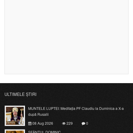
ULTIMELE ȘTIRI
MUNTELE LUPTEI: Meditația PF Claudiu la Duminica a X-a
după Rusalii
08 Aug 2026
229
0
SFÂNTUL DOMINIC