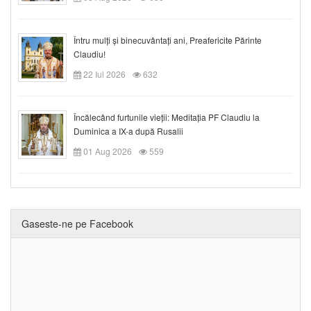
Întru mulți și binecuvântați ani, Preafericite Părinte
Claudiu!
22 Iul 2026
632
Încălecând furtunile vieții: Meditația PF Claudiu la
Duminica a IX-a după Rusalii
01 Aug 2026
559
Gaseste-ne pe Facebook