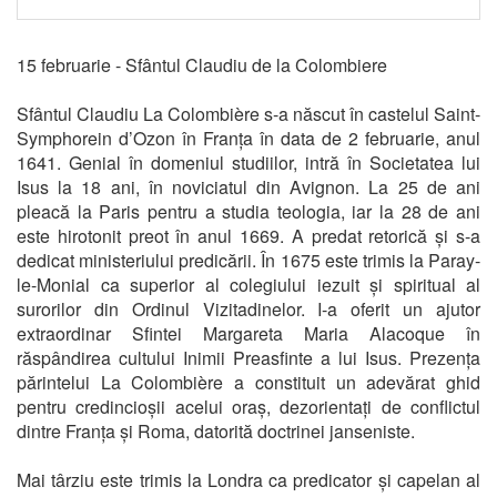
15 februarie - Sfântul Claudiu de la Colombiere
Sfântul Claudiu La Colombière s-a născut în castelul Saint-
Symphorein d’Ozon în Franța în data de 2 februarie, anul
1641. Genial în domeniul studiilor, intră în Societatea lui
Isus la 18 ani, în noviciatul din Avignon. La 25 de ani
pleacă la Paris pentru a studia teologia, iar la 28 de ani
este hirotonit preot în anul 1669. A predat retorică și s-a
dedicat ministeriului predicării. În 1675 este trimis la Paray-
le-Monial ca superior al colegiului iezuit și spiritual al
surorilor din Ordinul Vizitadinelor. I-a oferit un ajutor
extraordinar Sfintei Margareta Maria Alacoque în
răspândirea cultului Inimii Preasfinte a lui Isus. Prezența
părintelui La Colombière a constituit un adevărat ghid
pentru credincioșii acelui oraș, dezorientați de conflictul
dintre Franța și Roma, datorită doctrinei janseniste.
Mai târziu este trimis la Londra ca predicator și capelan al