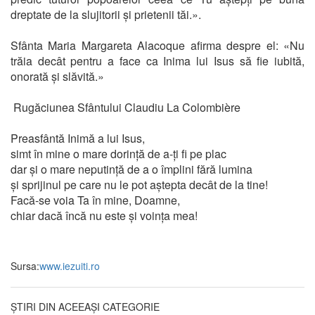
dreptate de la slujitorii și prietenii tăi.».
Sfânta Maria Margareta Alacoque afirma despre el: «Nu
trăia decât pentru a face ca Inima lui Isus să fie iubită,
onorată și slăvită.»
Rugăciunea Sfântului Claudiu La Colombière
Preasfântă Inimă a lui Isus,
simt în mine o mare dorință de a-ți fi pe plac
dar și o mare neputință de a o împlini fără lumina
și sprijinul pe care nu le pot aștepta decât de la tine!
Facă-se voia Ta în mine, Doamne,
chiar dacă încă nu este și voința mea!
Sursa:
www.iezuiti.ro
ȘTIRI DIN ACEEAȘI CATEGORIE