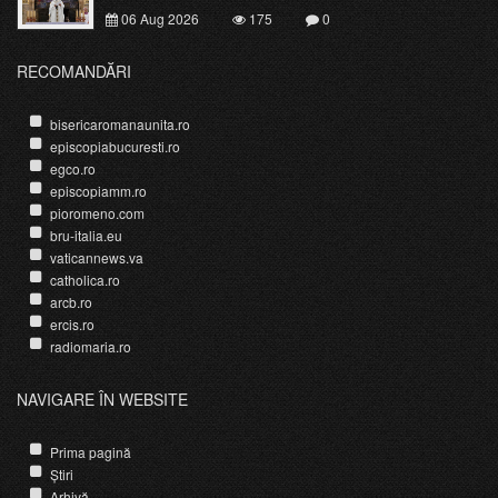
06 Aug 2026
175
0
RECOMANDĂRI
bisericaromanaunita.ro
episcopiabucuresti.ro
egco.ro
episcopiamm.ro
pioromeno.com
bru-italia.eu
vaticannews.va
catholica.ro
arcb.ro
ercis.ro
radiomaria.ro
NAVIGARE ÎN WEBSITE
Prima pagină
Știri
Arhivă