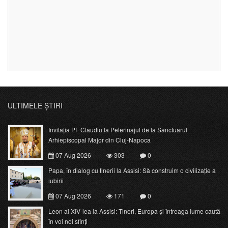
ULTIMELE ȘTIRI
Invitația PF Claudiu la Pelerinajul de la Sanctuarul
Arhiepiscopal Major din Cluj-Napoca
07 Aug 2026
303
0
Papa, în dialog cu tinerii la Assisi: Să construim o civilizație a
iubirii
07 Aug 2026
171
0
Leon al XIV-lea la Assisi: Tineri, Europa și întreaga lume caută
în voi noi sfinți