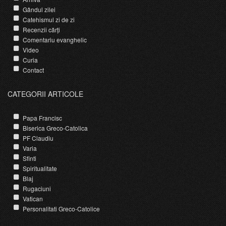
Gândul zilei
Catehismul zi de zi
Recenzii cărți
Comentariu evanghelic
Video
Curia
Contact
CATEGORII ARTICOLE
Papa Francisc
Biserica Greco-Catolica
PF Claudiu
Varia
Sfinti
Spiritualitate
Blaj
Rugaciuni
Vatican
Personalitati Greco-Catolice