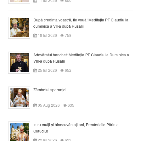
11 Iul 2026
800
După credinţa voastră, fie vouă! Meditația PF Claudiu la
duminica a VII-a după Rusalii
18 Iul 2026
758
Adevăratul banchet: Meditația PF Claudiu la Duminica a
VIII-a după Rusalii
25 Iul 2026
652
Zâmbetul speranței
05 Aug 2026
635
Întru mulți și binecuvântați ani, Preafericite Părinte
Claudiu!
22 Iul 2026
623