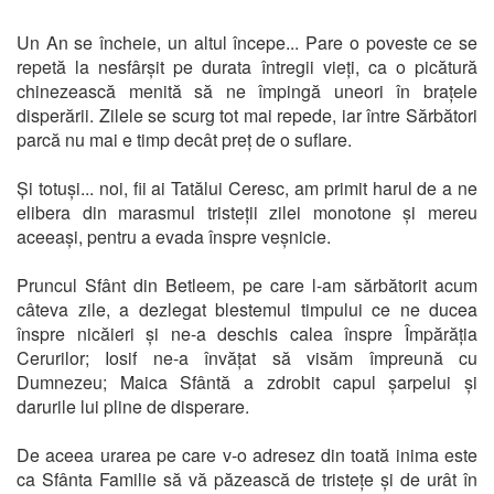
Un An se încheie, un altul începe... Pare o poveste ce se
repetă la nesfârșit pe durata întregii vieți, ca o picătură
chinezească menită să ne împingă uneori în brațele
disperării. Zilele se scurg tot mai repede, iar între Sărbători
parcă nu mai e timp decât preț de o suflare.
Și totuși... noi, fii ai Tatălui Ceresc, am primit harul de a ne
elibera din marasmul tristeții zilei monotone și mereu
aceeași, pentru a evada înspre veșnicie.
Pruncul Sfânt din Betleem, pe care l-am sărbătorit acum
câteva zile, a dezlegat blestemul timpului ce ne ducea
înspre nicăieri și ne-a deschis calea înspre Împărăția
Cerurilor; Iosif ne-a învățat să visăm împreună cu
Dumnezeu; Maica Sfântă a zdrobit capul șarpelui și
darurile lui pline de disperare.
De aceea urarea pe care v-o adresez din toată inima este
ca Sfânta Familie să vă păzească de tristețe și de urât în