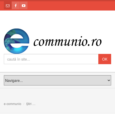
e-communio
Știri
Mesajul Preasfinţiei Sale Claudiu cu ocazia Anului Nou