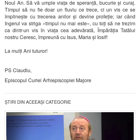
Noul An. Să vă umple viața de speranță, bucurie și curaj.
Timpul să nu fie doar un fluviu ce trece, ci un vis ce se
împlinește cu trecerea anilor și devine profeție; iar când
Ingerul va striga «timpul nu mai este», cu toți să ne trezim
ca dintr-un vis în viața cea adevărată, Împărăția Tatălui
nostru Ceresc, împreună cu Isus, Maria și Iosif!
La mulți Ani tuturor!
PS Claudiu,
Episcopul Curiei Arhiepiscopiei Majore
ȘTIRI DIN ACEEAȘI CATEGORIE