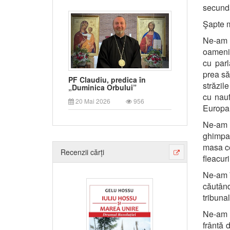
secundă
Şapte m
Ne-am î
oameni r
cu parl
prea să
PF Claudiu, predica în
străzil
„Duminica Orbului”
cu nauf
20 Mai 2026
956
Europa,
Ne-am 
ghimpat
masa ce
Recenzii cărți
fleacur
Ne-am î
căutând
tribunal
Ne-am î
frântă 