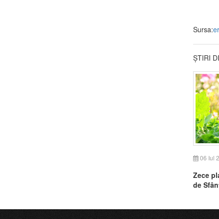
Sursa:
er
ȘTIRI 
06 Iul 
Zece pl
de Sfân