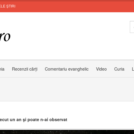
LE ȘTIRI
In
nia
Recenzii cărți
Comentariu evanghelic
Video
Curia
L
recut un an şi poate n-ai observat