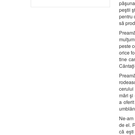
păşunat
peştii ş
pentru 
să prod
Preamăr
mulţumir
peste ce
orice f
tine ca
Cântaţi-
Preamăr
rodeasc
cerului
mări şi
a oferi
umblân
Ne-am î
de el. 
că eşt