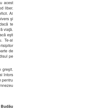
ru acest
d liber.
icii. Ai
ivers şi
 dacă te
ă viaţă.
acă eşti
. Te-ai
risipitor
parte de
disul pe
 greşit.
i întors
m pentru
Dumnezeu
n Budău