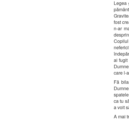
Legea g
pământ.
Gravite
fost cr
n-ar ma
desprin
Copilul
neferi
îndepărt
ai fugi
Dumneze
care l-a
Fă bila
Dumneze
spatele
ca tu s
a voit s
A mai t