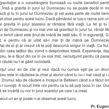
ravitaţiei e o constrângere frumoasă cu multe beneficii pent
 Însă a gravita în jurul lui Dumnezeu nu se poate decât în mo
ază şi tu în jurul lui Dumnezeu şi vei avea parte de multe benef
eat chiar pentru acest lucru. Dacă pământul ar lua-o razna prin un
i gravita în jurul soarelui ar rămâne fără viaţă. La fel şi tu
zi de Dumnezeu şi nu mai vrei să gravitezi în jurul lui, rămâi făr
 e fericit când este ţinut de mână de tatăl său. E în siguranţă. D
cit, e pentru că ai uitat să-l mai ţii de mână pe Dumnezeu
at de el şi ai crezut că te poţi descurca singur în viaţă. Ca fiul 
t din casa tatălui tău voind o desprindere totală. Experienţa, de
u, te-a făcut din ce în ce mai trist, nemulţumit pentru că para
i căutat nu l-ai găsit niciodată.
nţul unui an de zile şi vezi dacă nu cumva eşti pe un drum
u este în căutarea ta chiar şi atunci când tu nu-l mai cauţi şi i-a
. Drumul său de căutare a început la Betleem când s-a făcut o
ă-l cunoşti. A locuit între noi pentru ca tu să poţi locui în cer. 
ă se învârtă cu noi în jurul soarelui pe care l-a creat.
recut un an şi poate n-ai observat acest lucru.
Pr. Euge