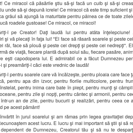
! Ce miracol că păsările ştiu să-şi facă un cuib şi să-şi creas
tiu unde să-şi depună icrele! Ce miracol că este timp suficient şi
ca grâul să ajungă la maturitate pentru pâinea ce de toate zilel
ucă roadele gustoase! Ce miracol, ce miracol!
iţi-l pe Creator! Daţi laudă lui pentru atâta înţelepciune!
i şi vă plecaţi în faţa lui! "El face să răsară soarele şi peste ce
i răi, face să plouă şi peste cei drepţi şi peste cei nedrepţi". E
ormă de viaţă, fiecare plantă după soiul său, fiecare pasăre, anim
re eşti capodopera lui. E admirabil ce a făcut Dumnezeu pen
i şi preamăriţi-l căci este vrednic de laudă!
iţi-l pentru soarele care vă încălzeşte, pentru ploaia care face ţ
ă, pentru apa din izvor, pentru florile multicolore, pentru fr
 înstelat, pentru inima care bate în piept, pentru munţi şi câmpii
 oceane, pentru zile şi nopţi, pentru cântec şi armonii, pentru ce
t într-un an de zile, pentru bucurii şi realizări, pentru ceea ce a
d pe acest pământ!
nvârtit în jurul soarelui şi am rămas prin legea gravitaţiei de
Recunoaştem acest lucru. E lucru şi mai important să ştii şi să r
i dependent de Dumnezeu, Creatorul tău şi să nu te desparţi