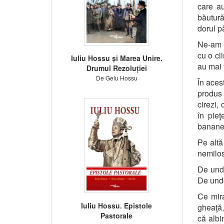
care au
băutură
dorul pă
Ne-am î
cu o cl
Iuliu Hossu și Marea Unire.
au mai 
Drumul Rezoluției
De Gelu Hossu
În aces
produs 
cirezi,
în pieţ
banane,
Pe altă
nemilos
De unde
De unde
Ce mira
Iuliu Hossu. Epistole
gheaţă,
Pastorale
că albi