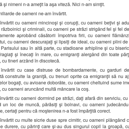
 şi nimeni n-a ameţit la aşa viteză. Nici n-am simţit.
iliarde de oameni ne-am învârtit.
nvârtit cu oameni mincinoşi şi corupţi, cu oameni beţivi şi adul
ăzboinici şi criminali, cu oameni pe străzi strigând fel şi fel de
amente aprobând căsătorii împotriva firii, cu oameni flămânzi 
tui, cu oameni descurajaţi şi lipsiţi de ideal, cu oameni plini de 
e Parisului sau în altă parte, cu stadioane arhipline şi cu biseric
ragiaţi şi înecaţi în mare, cu emigranţi alergând din toate părţ
 cu tineri arzând în discotecă.
învârtit cu case distruse de bombardamente, cu garduri d
ă construite la graniţă, cu trenuri oprite ca emigranţii să nu a
lor bogaţi, cu avioane doborâte, cu oameni cheltuind sume i
i, cu oameni aruncând multă mâncare la coş.
nvârtit cu oameni dormind pe străzi, daţi afară din serviciu, c
 un loc de muncă, părăsiţi şi bolnavi, cu oameni judecându
e, certaţi pentru că moştenirea n-a fost împărţită corect.
nvârtit cu multe sicrie duse spre cimitir, cu oameni plângând 
de durere, cu părinţi care şi-au dus singurul copil la groapă,