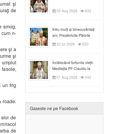
fumat şi
uraţi de
05 Aug 2026
632
de smog,
Întru mulți și binecuvântați
i cum n-
ani, Preafericite Părinte
Claudiu!
22 Iul 2026
623
ere şi a
turme şi
u umplut
Încălecând furtunile vieții:
 fasole,
Meditația PF Claudiu la
Duminica a IX-a după Rusalii
01 Aug 2026
542
 un frig
a roade.
Gaseste-ne pe Facebook
 sloi de
 miracol
iarba de