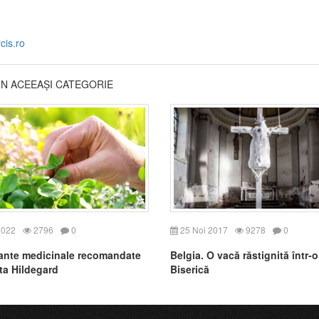
cis.ro
DIN ACEEAȘI CATEGORIE
2022
2796
0
25 Noi 2017
9278
0
ante medicinale recomandate
Belgia. O vacă răstignită într-o
ta Hildegard
Biserică