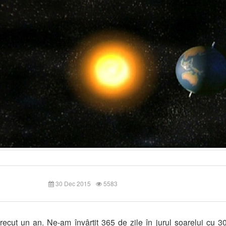
30 Dec 2015
5583
recut un an. Ne-am învârtit 365 de zile în jurul soarelui cu 