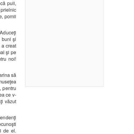
că puii,
 prielnic
e, pomii
 Aduceţi
i buni şi
l a creat
al şi pe
tru noi!
arina să
umuseţea
, pentru
ea ce v-
ţi văzut
pendenţi
ecunoşti
 de el.