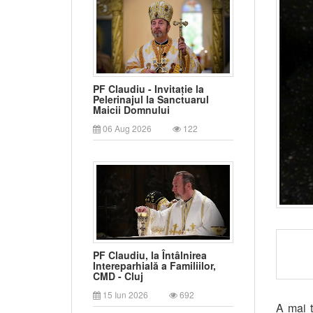
PF Claudiu - Invitație la
Pelerinajul la Sanctuarul
Maicii Domnului
06 Aug 2026
122
PF Claudiu, la Întâlnirea
Intereparhială a Familiilor,
CMD - Cluj
15 Iun 2026
692
A mai t