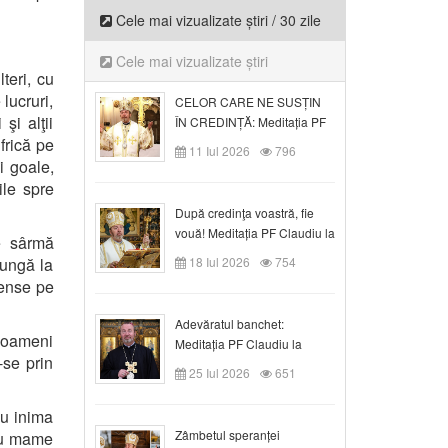
Cele mai vizualizate știri / 30 zile
Cele mai vizualizate știri
teri, cu
 lucruri,
CELOR CARE NE SUSȚIN
şi alţii
ÎN CREDINȚĂ: Meditația PF
frică pe
Claudiu la Duminica a VI-a
11 Iul 2026
796
după Rusalii
i goale,
ile spre
După credinţa voastră, fie
vouă! Meditația PF Claudiu la
e sârmă
duminica a VII-a după Rusalii
jungă la
18 Iul 2026
754
mense pe
Adevăratul banchet:
u oameni
Meditația PF Claudiu la
-se prin
Duminica a VIII-a după
25 Iul 2026
651
Rusalii
cu inima
Zâmbetul speranței
 cu mame