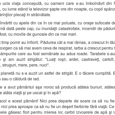
 ucis viaţa concepută, cu oameni care s-au îmbolnăvit din 
, cu lume stând la televizor şapte ore din noapte, cu copii spânz
rinţilor plecaţi în străinătate.
nvârtit cu apele din ce în ce mai poluate, cu oraşe sufocate 
imă dată peste cap, cu inundaţii catastrofale, incendii de pădur
fost, cu movile de gunoaie din ce mai mari.
t timp pomii au înflorit. Pădurea cât a mai rămas, a crescut în tăc
oxigen ca să mai avem ceva de respirat, iarba a crescut pentru 
 câmpurile care au fost semănate au adus roade. Tarabele s-a
e şi am auzit strigătul: "Luaţi roşii, ardei, castraveţi, cartofi,
 struguri, mere, pere, nuci".
 planetă nu s-a auzit un astfel de strigăt. E o tăcere cumplită. E
 sau o căldură de iad.
 a avut pământul aşa noroc să producă atâtea bunuri, atâte
 atâta viaţă şi pe uscat şi în apă?
col e acest pământ! Nici prea departe de soare ca să nu fie
 nici prea aproape ca să nu fie un deşert fierbinte fără viaţă. Ce
nele găsesc flori pentru mierea lor, cerbii izvoarele de apă şi 