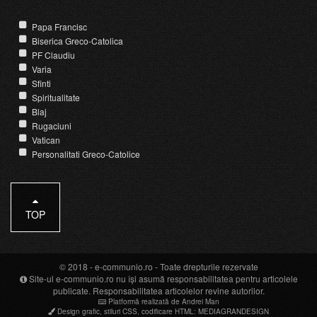
Papa Francisc
Biserica Greco-Catolica
PF Claudiu
Varia
Sfinti
Spiritualitate
Blaj
Rugaciuni
Vatican
Personalitati Greco-Catolice
TOP
© 2018 -
e-communio.ro
- Toate drepturile rezervate
Site-ul e-communio.ro nu își asumă responsabilitatea pentru articolele
publicate. Responsabilitatea articolelor revine autorilor.
Platformă realizată de Andrei Man
Design grafic
,
stiluri CSS
,
codificare HTML
:
MEDIAGRANDESIGN