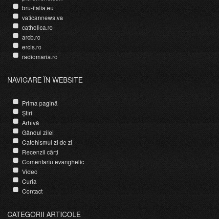
bru-italia.eu
vaticannews.va
catholica.ro
arcb.ro
ercis.ro
radiomaria.ro
NAVIGARE ÎN WEBSITE
Prima pagină
Știri
Arhivă
Gândul zilei
Catehismul zi de zi
Recenzii cărți
Comentariu evanghelic
Video
Curia
Contact
CATEGORII ARTICOLE