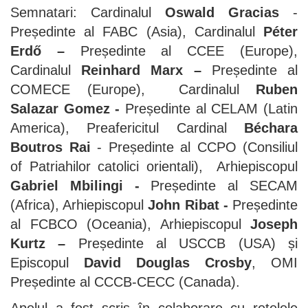
Semnatari: Cardinalul
Oswald Gracias
-
Președinte al FABC (Asia), Cardinalul
Péter
Erdő –
Președinte al CCEE (Europe),
Cardinalul
Reinhard Marx –
Președinte al
COMECE (Europe), Cardinalul
Ruben
Salazar Gomez -
Președinte al CELAM (Latin
America), Preafericitul Cardinal
Béchara
Boutros Rai
- Președinte al CCPO (Consiliul
of Patriahilor catolici orientali), Arhiepiscopul
Gabriel Mbilingi -
Președinte al SECAM
(Africa), Arhiepiscopul
John Ribat -
Președinte
al FCBCO (Oceania), Arhiepiscopul
Joseph
Kurtz –
Președinte al USCCB (USA) și
Episcopul
David Douglas Crosby
, OMI
Președinte al CCCB-CECC (Canada).
Apelul a fost scris în colaborare cu rețelele