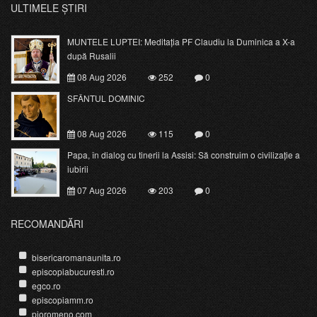
ULTIMELE ȘTIRI
MUNTELE LUPTEI: Meditația PF Claudiu la Duminica a X-a
după Rusalii
08 Aug 2026
252
0
SFÂNTUL DOMINIC
08 Aug 2026
115
0
Papa, în dialog cu tinerii la Assisi: Să construim o civilizație a
iubirii
07 Aug 2026
203
0
RECOMANDĂRI
bisericaromanaunita.ro
episcopiabucuresti.ro
egco.ro
episcopiamm.ro
pioromeno.com