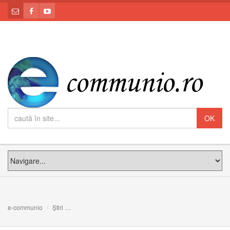
e-communio
Știri
Episcopatul mondial invită COP 21 (Paris) la o decizie pr