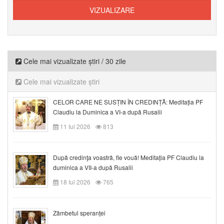
Cele mai vizualizate știri / 30 zile
Cele mai vizualizate știri
CELOR CARE NE SUSȚIN ÎN CREDINȚĂ: Meditația PF
Claudiu la Duminica a VI-a după Rusalii
11 Iul 2026
813
După credinţa voastră, fie vouă! Meditația PF Claudiu la
duminica a VII-a după Rusalii
18 Iul 2026
765
Zâmbetul speranței