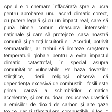
Apelul e o chemare înflăcărată spre a lucra
pentru aprobarea unui acord climatic corect,
cu putere legală și cu un impact real, care să
pună binele comun deasupra intereselor
naționale și care să protejeze „casa noastră
comună și pe toți locuitorii ei”. Acordul, potrivit
semnatarilor, ar trebui să limiteze creșterea
temperaturii globale pentru a evita impactul
climatic catastrofal, în special asupra
comunităților vulnerabile. Pe baza dovezilor
științifice, liderii religioși observă că
dependența excesivă de combustibili fosili este
prima cauză a schimbărilor climatice
accelerate, și cer nu doar „reducerea drastică
a emisiilor de dioxid de carbon și alte gaze
toxice, dar și sfârșitul erei combustibilului fosil.”