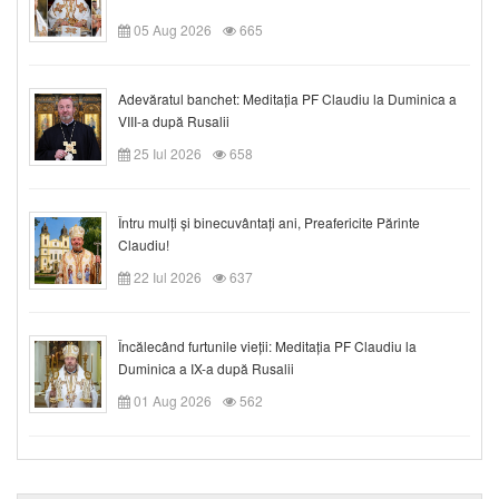
05 Aug 2026
665
Adevăratul banchet: Meditația PF Claudiu la Duminica a
VIII-a după Rusalii
25 Iul 2026
658
Întru mulți și binecuvântați ani, Preafericite Părinte
Claudiu!
22 Iul 2026
637
Încălecând furtunile vieții: Meditația PF Claudiu la
Duminica a IX-a după Rusalii
01 Aug 2026
562