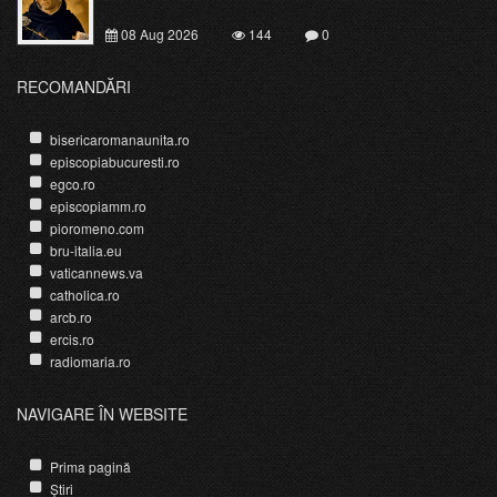
08 Aug 2026
144
0
RECOMANDĂRI
bisericaromanaunita.ro
episcopiabucuresti.ro
egco.ro
episcopiamm.ro
pioromeno.com
bru-italia.eu
vaticannews.va
catholica.ro
arcb.ro
ercis.ro
radiomaria.ro
NAVIGARE ÎN WEBSITE
Prima pagină
Știri