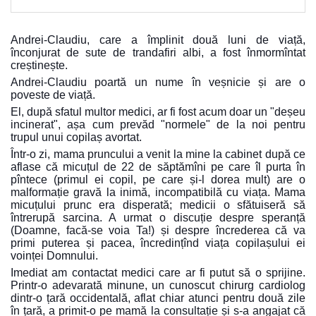
Andrei-Claudiu, care a împlinit două luni de viață,
înconjurat de sute de trandafiri albi, a fost înmormîntat
creștinește.
Andrei-Claudiu poartă un nume în veșnicie și are o
poveste de viață.
El, după sfatul multor medici, ar fi fost acum doar un "deșeu
incinerat", așa cum prevăd "normele" de la noi pentru
trupul unui copilaș avortat.
Într-o zi, mama pruncului a venit la mine la cabinet după ce
aflase că micuțul de 22 de săptămîni pe care îl purta în
pîntece (primul ei copil, pe care și-l dorea mult) are o
malformație gravă la inimă, incompatibilă cu viața.
Mama
micuțului prunc era disperată; medicii o sfătuiseră să
întrerupă sarcina. A urmat o discuție despre speranță
(Doamne, facă-se voia Ta!) și despre încrederea că va
primi puterea și pacea, încredințînd viața copilașului ei
voinței Domnului.
Imediat am contactat medici care ar fi putut să o sprijine.
Printr-o adevarată minune, un cunoscut chirurg cardiolog
dintr-o țară occidentală, aflat chiar atunci pentru două zile
în țară, a primit-o pe mamă la consultație și s-a angajat că