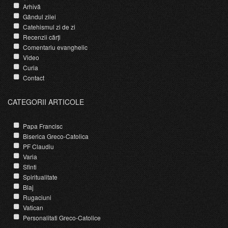
Arhivă
Gândul zilei
Catehismul zi de zi
Recenzii cărți
Comentariu evanghelic
Video
Curia
Contact
CATEGORII ARTICOLE
Papa Francisc
Biserica Greco-Catolica
PF Claudiu
Varia
Sfinti
Spiritualitate
Blaj
Rugaciuni
Vatican
Personalitati Greco-Catolice