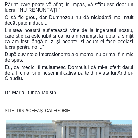
Părinti care poate vă aflați în impas, vă sfătuiesc doar un
lucru: "NU RENUNȚAȚI!"
O să fie greu, dar Dumnezeu nu dă niciodată mai mult
decât putem duce...
Liniștea noastră sufletească vine de la îngerașul nostru,
care știe că este iubit și că nu am renunțat la luptă, a simțit
ca am fost lângă el zi și noapte, și acum el face același
lucru pentru noi..."
După cuvintele impresionante ale mamei nu ar mai fi nimic
de spus.
Eu, ca medic, îi mulțumesc Domnului că mi-a oferit darul
de a fi chiar și o nesemnificativă parte din viața lui Andrei-
Claudiu.
Dr. Maria Dunca-Moisin
ȘTIRI DIN ACEEAȘI CATEGORIE