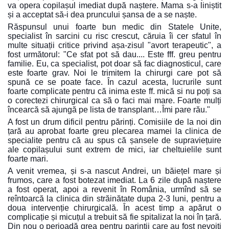
va opera copilașul imediat după naștere. Mama s-a liniștit
și a acceptat să-i dea pruncului șansa de a se naște.
Răspunsul unui foarte bun medic din Statele Unite,
specialist în sarcini cu risc crescut, căruia îi cer sfatul în
multe situații critice privind așa-zisul "avort terapeutic", a
fost următorul: "Ce sfat pot să dau.... Este fff. greu pentru
familie. Eu, ca specialist, pot doar să fac diagnosticul, care
este foarte grav. Noi le trimitem la chirurgi care pot să
spună ce se poate face. În cazul acesta, lucrurile sunt
foarte complicate pentru că inima este ff. mică si nu poți sa
o corectezi chirurgical ca să o faci mai mare. Foarte mulți
încearcă să ajungă pe lista de transplant…Îmi pare rău."
A fost un drum dificil pentru părinți. Comisiile de la noi din
țară au aprobat foarte greu plecarea mamei la clinica de
specialite pentru că au spus că șansele de supraviețuire
ale copilașului sunt extrem de mici, iar cheltuielile sunt
foarte mari.
A venit vremea, și s-a nascut Andrei, un băiețel mare și
frumos, care a fost botezat imediat. La 6 zile după naștere
a fost operat, apoi a revenit în România, urmînd să se
reîntoarcă la clinica din străinătate dupa 2-3 luni, pentru a
doua intervenție chirurgicală. În acest timp a apărut o
complicație și micuțul a trebuit să fie spitalizat la noi în țară.
Din nou o perioadă grea pentru parinții care au fost nevoiți