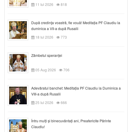
11 Iul 2026
818
După credinţa voastră, fie vouă! Meditația PF Claudiu la
duminica a VII-a după Rusalii
18 Iul 2026
773
Zâmbetul speranței
05 Aug 2026
706
Adevăratul banchet: Meditația PF Claudiu la Duminica a
VIII-a după Rusalii
25 Iul 2026
666
Întru mulți și binecuvântați ani, Preafericite Părinte
Claudiu!