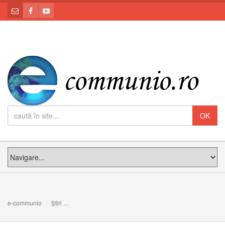
e-communio
Știri
La sărbătoarea Sfântului Andrei, mărturie despre Andre