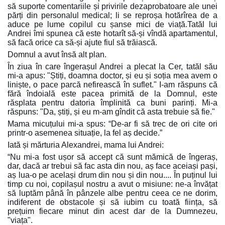
să suporte comentariile și privirile dezaprobatoare ale unei
părți din personalul medical; li se reproșa hotărîrea de a
aduce pe lume copilul cu șanse mici de viață.Tatăl lui
Andrei îmi spunea că este hotarît să-și vîndă apartamentul,
să facă orice ca să-și ajute fiul să trăiască.
Domnul a avut însă alt plan.
În ziua în care îngerașul Andrei a plecat la Cer, tatăl său
mi-a apus: "Știți, doamna doctor, și eu și soția mea avem o
liniște, o pace parcă nefirească în suflet." I-am răspuns că
fără îndoială este pacea primită de la Domnul, este
răsplata pentru datoria împlinită ca buni parinți. Mi-a
răspuns: "Da, știți, și eu m-am gîndit că asta trebuie să fie."
Mama micuțului mi-a spus: “De-ar fi să trec de ori cite ori
printr-o asemenea situație, la fel aș decide.”
Iată și mărturia Alexandrei, mama lui Andrei:
“Nu mi-a fost ușor să accept că sunt mămică de îngeraș,
dar, dacă ar trebui să fac asta din nou, aș face aceiași pași,
aș lua-o pe același drum din nou și din nou.... În puținul lui
timp cu noi, copilașul nostru a avut o misiune: ne-a învățat
să luptăm până în pânzele albe pentru ceea ce ne dorim,
indiferent de obstacole și să iubim cu toată ființa, să
prețuim fiecare minut din acest dar de la Dumnezeu,
"viața".