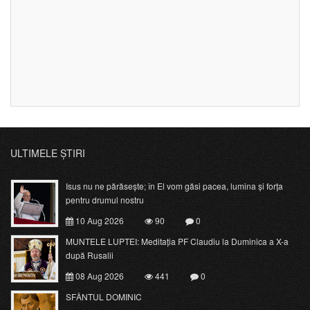
ULTIMELE ȘTIRI
Isus nu ne părăsește; în El vom găsi pacea, lumina și forța
pentru drumul nostru
10 Aug 2026
90
0
MUNTELE LUPTEI: Meditația PF Claudiu la Duminica a X-a
după Rusalii
08 Aug 2026
441
0
SFÂNTUL DOMINIC