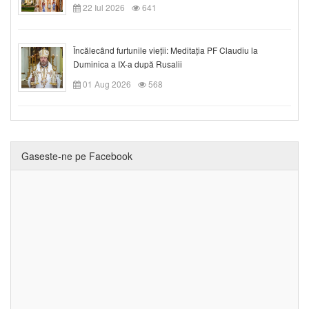
22 Iul 2026
641
Încălecând furtunile vieții: Meditația PF Claudiu la
Duminica a IX-a după Rusalii
01 Aug 2026
568
Gaseste-ne pe Facebook