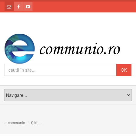
e-communio
Știri
Papa Francisc va lansa un album de muzică rock: Ascult