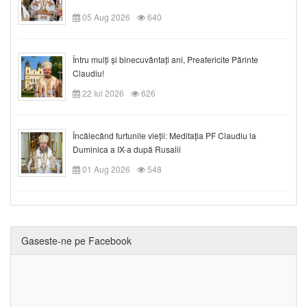
05 Aug 2026
640
Întru mulți și binecuvântați ani, Preafericite Părinte
Claudiu!
22 Iul 2026
626
Încălecând furtunile vieții: Meditația PF Claudiu la
Duminica a IX-a după Rusalii
01 Aug 2026
548
Gaseste-ne pe Facebook