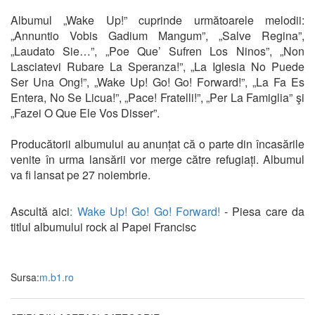
Albumul „Wake Up!” cuprinde următoarele melodii:
„Annuntio Vobis Gadium Mangum”, „Salve Regina”,
„Laudato Sie…”, „Poe Que’ Sufren Los Ninos”, „Non
Lasciatevi Rubare La Speranza!”, „La Iglesia No Puede
Ser Una Ong!”, „Wake Up! Go! Go! Forward!”, „La Fa Es
Entera, No Se Licua!”, „Pace! Fratelli!”, „Per La Famiglia” şi
„Fazei O Que Ele Vos Disser”.
Producătorii albumului au anunțat că o parte din încasările
venite în urma lansării vor merge către refugiați. Albumul
va fi lansat pe 27 noiembrie.
Ascultă aici
: Wake Up! Go! Go! Forward!
- Piesa care da
titlul albumului rock al Papei Francisc
Sursa:
m.b1.ro