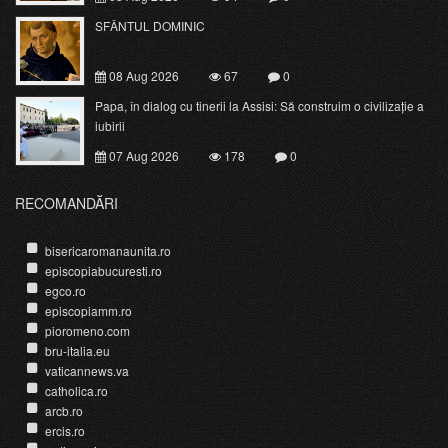
SFÂNTUL DOMINIC
08 Aug 2026
67
0
Papa, în dialog cu tinerii la Assisi: Să construim o civilizație a
iubirii
07 Aug 2026
178
0
RECOMANDĂRI
bisericaromanaunita.ro
episcopiabucuresti.ro
egco.ro
episcopiamm.ro
pioromeno.com
bru-italia.eu
vaticannews.va
catholica.ro
arcb.ro
ercis.ro