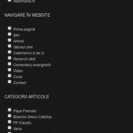
radiomaria.ro
NAVIGARE ÎN WEBSITE
Prima pagină
Știri
Arhivă
Gândul zilei
Catehismul zi de zi
Recenzii cărți
Comentariu evanghelic
Video
Curia
Contact
CATEGORII ARTICOLE
Papa Francisc
Biserica Greco-Catolica
PF Claudiu
Varia