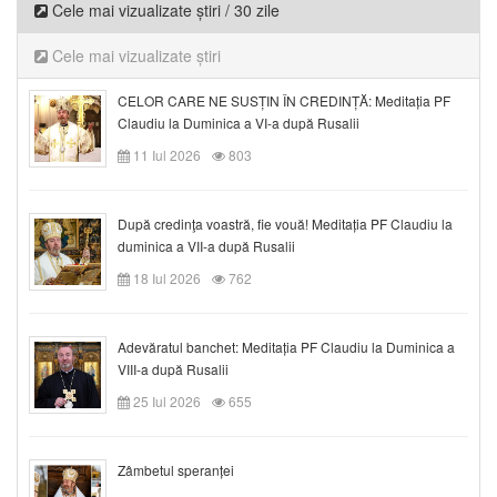
Cele mai vizualizate știri / 30 zile
Cele mai vizualizate știri
CELOR CARE NE SUSȚIN ÎN CREDINȚĂ: Meditația PF
Claudiu la Duminica a VI-a după Rusalii
11 Iul 2026
803
După credinţa voastră, fie vouă! Meditația PF Claudiu la
duminica a VII-a după Rusalii
18 Iul 2026
762
Adevăratul banchet: Meditația PF Claudiu la Duminica a
VIII-a după Rusalii
25 Iul 2026
655
Zâmbetul speranței