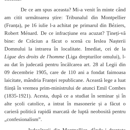
De ce am spus aceasta? Mi-a venit în minte când
am citit următoarea știre: Tribunalul din Montpellier
(Franța), pe 16 iulie l-a achitat pe primarul din Béziers,
Robert Ménard. De ce infracțiune era acuzat? Țineți-vă
bine: de Crăciun a făcut o scenă cu Ieslea Nașterii
Domnului la intrarea în localitate. Imediat, cei de la
Ligue des droits de l'homme
(Liga drepturilor omului), l-
au dat în judecată pentru încălcarea art. 28 al Legii din
09 decembrie 1905, care de 110 ani a fondat faimoasa
laicitate, mândria Franței republicane. Această lege a luat
ființă în vremea prim-ministrului de atunci Emil Combes
(1835-1921). Acesta, după ce a studiat în seminar și în
alte școli catolice, a intrat în masonerie și a făcut o
carieră politică rapidă marcată de luptă neobosită pentru
„confesionalism”.
Judecătorii din Montpellier, dându-i dreptate