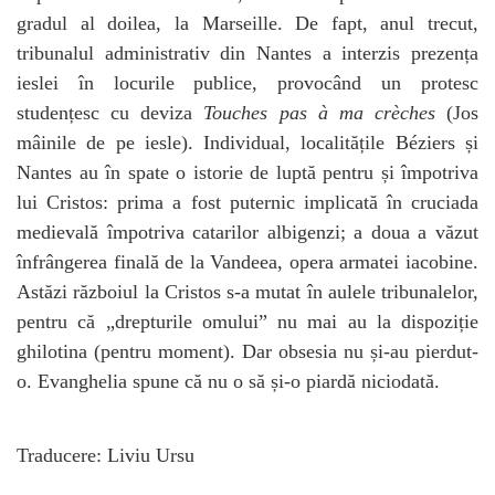
gradul al doilea, la Marseille. De fapt, anul trecut,
tribunalul administrativ din Nantes a interzis prezența
ieslei în locurile publice, provocând un protesc
studențesc cu deviza
Touches pas
à
ma crèches
(Jos
mâinile de pe iesle). Individual, localitățile Béziers și
Nantes au în spate o istorie de luptă pentru și împotriva
lui Cristos: prima a fost puternic implicată în cruciada
medievală împotriva catarilor albigenzi; a doua a văzut
înfrângerea finală de la Vandeea, opera armatei iacobine.
Astăzi războiul la Cristos s-a mutat în aulele tribunalelor,
pentru că „drepturile omului” nu mai au la dispoziție
ghilotina (pentru moment). Dar obsesia nu și-au pierdut-
o. Evanghelia spune că nu o să și-o piardă niciodată.
Traducere: Liviu Ursu