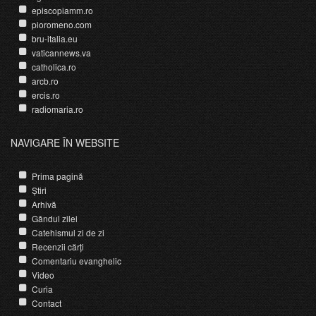
episcopiamm.ro
pioromeno.com
bru-italia.eu
vaticannews.va
catholica.ro
arcb.ro
ercis.ro
radiomaria.ro
NAVIGARE ÎN WEBSITE
Prima pagină
Știri
Arhivă
Gândul zilei
Catehismul zi de zi
Recenzii cărți
Comentariu evanghelic
Video
Curia
Contact