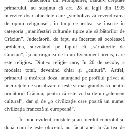
primarului, au susținut că art. 28 al legii din 1905
interzice doar obiectele care „simbolizează revendicarea
de opinii religioase”, în timp ce ieslea, se înscrie în
categoria „manifestări culturale tipice ale sărbătorilor de
Crăciun”. Judecătorii, de fapt, au încercat să ocolească
problema, survolând pe faptul că „sărbătorile de
Crăciun”, își au originea de la un Eveniment precis, care
este religios. Dintr-o religie care, în 20 de secole, a
modelat totul, devenind chiar și „cultură”. Astfel,
primarul a încărcat doza, anunțând pe profilul privat al
unei rețele de socializare o iesle și mai grandioasă pentru
următorul Crăciun, pentru că este vorba de un „element
cultural”, dar și de „o civilizație care poartă un nume:
civilizația franceză și europeană”.
În mod evident, muștele și-au pierdut controlul și,
după cum le este obiceiul, au făcut apel la Curtea de