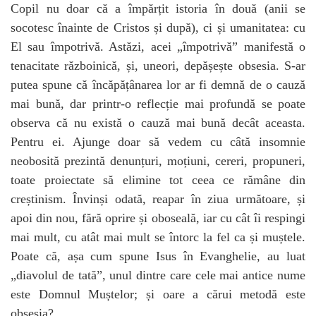
Copil nu doar că a împărțit istoria în două (anii se
socotesc înainte de Cristos și după), ci și umanitatea: cu
El sau împotrivă. Astăzi, acei „împotrivă” manifestă o
tenacitate războinică, și, uneori, depășește obsesia. S-ar
putea spune că încăpățânarea lor ar fi demnă de o cauză
mai bună, dar printr-o reflecție mai profundă se poate
observa că nu există o cauză mai bună decât aceasta.
Pentru ei. Ajunge doar să vedem cu câtă insomnie
neobosită prezintă denunțuri, moțiuni, cereri, propuneri,
toate proiectate să elimine tot ceea ce rămâne din
creștinism. Învinși odată, reapar în ziua următoare, și
apoi din nou, fără oprire și oboseală, iar cu cât îi respingi
mai mult, cu atât mai mult se întorc la fel ca și muștele.
Poate că, așa cum spune Isus în Evanghelie, au luat
„diavolul de tată”, unul dintre care cele mai antice nume
este Domnul Muștelor; și oare a cărui metodă este
obsesia?