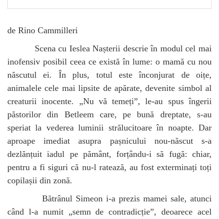
de Rino Cammilleri
Scena cu Ieslea Nașterii descrie în modul cel mai
inofensiv posibil ceea ce există în lume: o mamă cu nou
născutul ei. În plus, totul este înconjurat de oițe,
animalele cele mai lipsite de apărate, devenite simbol al
creaturii inocente. „Nu vă temeți”, le-au spus îngerii
păstorilor din Betleem care, pe bună dreptate, s-au
speriat la vederea luminii strălucitoare în noapte. Dar
aproape imediat asupra pașnicului nou-născut s-a
dezlănțuit iadul pe pământ, forțându-i să fugă: chiar,
pentru a fi siguri că nu-l ratează, au fost exterminați toți
copilașii din zonă.
Bătrânul Simeon i-a prezis mamei sale, atunci
când l-a numit „semn de contradicție”, deoarece acel