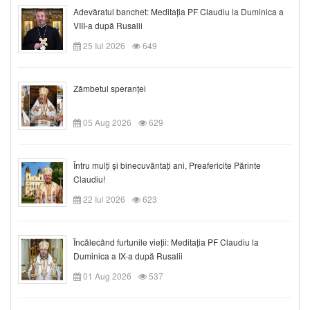
Adevăratul banchet: Meditația PF Claudiu la Duminica a
VIII-a după Rusalii
25 Iul 2026
649
Zâmbetul speranței
05 Aug 2026
629
Întru mulți și binecuvântați ani, Preafericite Părinte
Claudiu!
22 Iul 2026
623
Încălecând furtunile vieții: Meditația PF Claudiu la
Duminica a IX-a după Rusalii
01 Aug 2026
537