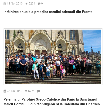
13 Noi 2013
5204
0
Întâlnirea anuală a preoților catolici orientali din Franța
28 Iun 2015
6771
0
Pelerinajul Parohiei Greco-Catolice din Paris la Sanctuarul
Maicii Domnului din Montligeon și la Catedrala din Chartres