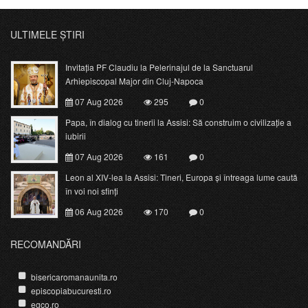
ULTIMELE ȘTIRI
Invitația PF Claudiu la Pelerinajul de la Sanctuarul
Arhiepiscopal Major din Cluj-Napoca
07 Aug 2026
295
0
Papa, în dialog cu tinerii la Assisi: Să construim o civilizație a
iubirii
07 Aug 2026
161
0
Leon al XIV-lea la Assisi: Tineri, Europa și întreaga lume caută
în voi noi sfinți
06 Aug 2026
170
0
RECOMANDĂRI
bisericaromanaunita.ro
episcopiabucuresti.ro
egco.ro