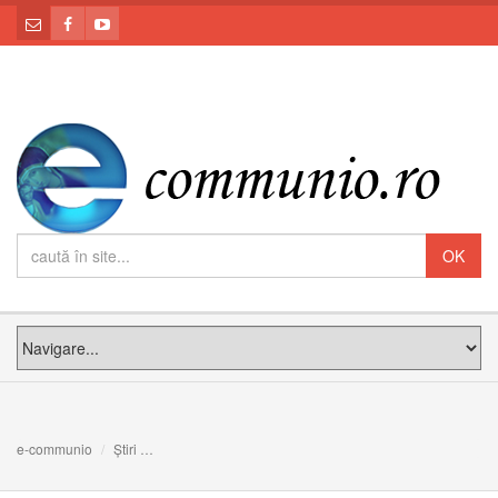
e-communio
Știri
Ieslea nu constituie o infracțiune. Laicitatea învinsă (pe