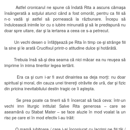
Astfel cronicarul ne spune că îndată Rita a ascuns cămaşa
însângerată a soţului atunci când a fost omorât, pentru ca fiii să
n-o vadă şi astfel să pornească la răzbunare. Începu să
îndulcească inimile lor cu o iubire minunată şi să le predispună nu
doar spre uitare, dar şi la iertarea a ceea ce s-a petrecut.
Un vechi desen o înfăţişează pe Rita în timp ce-şi strânge fiii
la sine şi le arată Crucifixul printr-o atitudine dulce şi hotărâtă.
Trebuia însă să-şi dea seama că nici măcar ea nu reuşea să
imprime în inima tinerilor legea iertării.
Era ca şi cum i-ar fi avut dinaintea sa deja morţi: nu doar
spiritual şi moral, din cauza unei tinereţi otrăvite de ură, dar şi fizic
din pricina inevitabilului destin tragic ce îi aştepta.
Se prea poate ca tinerii să fi încercat să facă ceva: într-un
vechi imn liturgic intitulat Salve Rita generosa – care se
aseamănă cu Stabat Mater – se face aluzie în mod voalat la un
risc pe care ei în mod efectiv l-au trăit:
O mamă iubitoare / care i-ai înconjurat cu lacrimi pe fiii tăi /