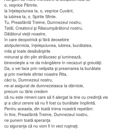
o, veşnice Părinte,
la înţelepciunea ta, o, veşnice Cuvânt,
la iubirea ta, o, Spirite Sfinte.
Tu, Preasfântă Treime, Dumnezeul nostru,
Tatăl, Creatorul şi Răscumpărătorul nostru,
Dătătorul vieţii noastre,
în care deopotrivă şi fără deosebire
atotputernicia, înţelepciunea, iubirea, bunătatea,
mila şi toate desăvârşirile
minunat şi din plin strălucesc şi luminează,
binevoieşte a ne da mângâiere în necazuri şi greutăţi.
Da, o vei face prin nelipsita şi preamarea ta bunătate
şi prin meritele sfintei noastre Rita,
căci tu, Dumnezeul nostru,
ne-ai asigurat de dumnezeiasca ta dărnicie,
precum cu tărie credem
că nu este nimeni care să fi alergat la tine cu credinţă vie
şi a cărui cerere să nu fi fost cu bunătate împlinită.
Pentru aceasta, din toată inima noastră repetăm:
în tine, Preasfântă Treime, Dumnezeul nostru,
ne punem toată speranţa
cu siguranţa că nu vom fi în veci ruşinaţi.