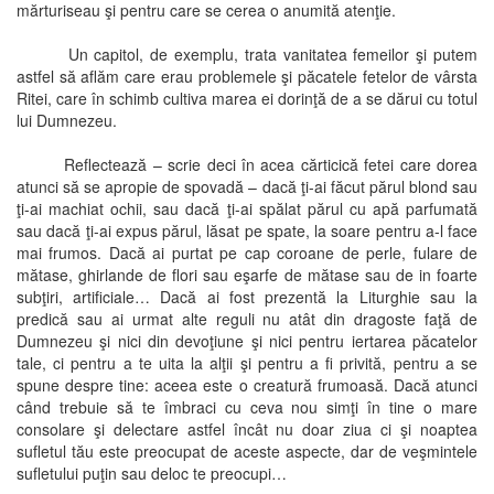
mărturiseau şi pentru care se cerea o anumită atenţie.
Un capitol, de exemplu, trata vanitatea femeilor şi putem
astfel să aflăm care erau problemele şi păcatele fetelor de vârsta
Ritei, care în schimb cultiva marea ei dorinţă de a se dărui cu totul
lui Dumnezeu.
Reflectează – scrie deci în acea cărticică fetei care dorea
atunci să se apropie de spovadă – dacă ţi-ai făcut părul blond sau
ţi-ai machiat ochii, sau dacă ţi-ai spălat părul cu apă parfumată
sau dacă ţi-ai expus părul, lăsat pe spate, la soare pentru a-l face
mai frumos. Dacă ai purtat pe cap coroane de perle, fulare de
mătase, ghirlande de flori sau eşarfe de mătase sau de in foarte
subţiri, artificiale… Dacă ai fost prezentă la Liturghie sau la
predică sau ai urmat alte reguli nu atât din dragoste faţă de
Dumnezeu şi nici din devoţiune şi nici pentru iertarea păcatelor
tale, ci pentru a te uita la alţii şi pentru a fi privită, pentru a se
spune despre tine: aceea este o creatură frumoasă. Dacă atunci
când trebuie să te îmbraci cu ceva nou simţi în tine o mare
consolare şi delectare astfel încât nu doar ziua ci şi noaptea
sufletul tău este preocupat de aceste aspecte, dar de veşmintele
sufletului puţin sau deloc te preocupi…