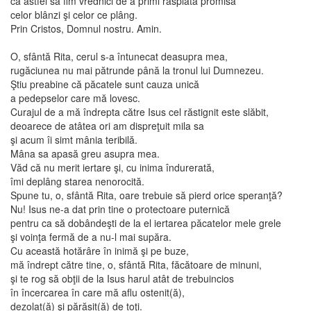
ca astfel să fim vrednici de a primi răsplata promisă
celor blânzi şi celor ce plâng.
Prin Cristos, Domnul nostru. Amin.
O, sfântă Rita, cerul s-a întunecat deasupra mea,
rugăciunea nu mai pătrunde până la tronul lui Dumnezeu.
Ştiu preabine că păcatele sunt cauza unică
a pedepselor care mă lovesc.
Curajul de a mă îndrepta către Isus cel răstignit este slăbit,
deoarece de atâtea ori am dispreţuit mila sa
şi acum îi simt mânia teribilă.
Mâna sa apasă greu asupra mea.
Văd că nu merit iertare şi, cu inima îndurerată,
îmi deplâng starea nenorocită.
Spune tu, o, sfântă Rita, oare trebuie să pierd orice speranţă?
Nu! Isus ne-a dat prin tine o protectoare puternică
pentru ca să dobândeşti de la el iertarea păcatelor mele grele
şi voinţa fermă de a nu-l mai supăra.
Cu această hotărâre în inimă şi pe buze,
mă îndrept către tine, o, sfântă Rita, făcătoare de minuni,
şi te rog să obţii de la Isus harul atât de trebuincios
în încercarea în care mă aflu ostenit(ă),
dezolat(ă) şi părăsit(ă) de toţi.