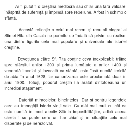
Ar fi putut fi o creştină mediocră sau chiar una fără valoare,
înăsprită de suferinţă şi împinsă spre rebeliune. A fost în schimb o
sfântă.
Această reflecţie a celui mai recent şi renumit biograf al
Sfintei Rita din Cascia ne permite de îndată să privim cu realism
una dintre figurile cele mai populare şi universale ale istoriei
creştine.
Devoţiunea către Sf. Rita conţine ceva inexplicabil: trăind
spre sfârşitul anilor 1300 şi prima jumătate a anilor 1400 şi
venerată imediat şi invocată ca sfântă, este însă numită fericită
de-abia în anul 1628, iar canonizarea este proclamată doar în
anul 1900. Totuşi, poporul creştin i-a arătat dintotdeauna un
incredibil ataşament.
Datorită miracolelor, bineînţeles. Dar şi pentru legendele
care au îmbogăţit istoria vieţii sale. Cu atât mai mult cu cât ea
este numită în mod afectiv Sfânta imposibilităţilor, adică aceea
căreia i se poate cere un har chiar şi în situaţiile cele mai
disperate şi de nerezolvat.