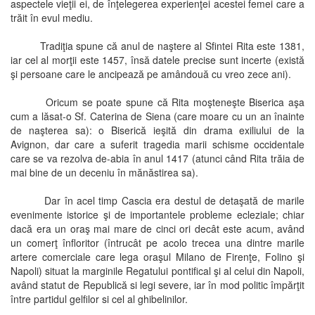
aspectele vieţii ei, de înţelegerea experienţei acestei femei care a
trăit în evul mediu.
Tradiţia spune că anul de naştere al Sfintei Rita este 1381,
iar cel al morţii este 1457, însă datele precise sunt incerte (există
şi persoane care le ancipează pe amândouă cu vreo zece ani).
Oricum se poate spune că Rita moşteneşte Biserica aşa
cum a lăsat-o Sf. Caterina de Siena (care moare cu un an înainte
de naşterea sa): o Biserică ieşită din drama exiliului de la
Avignon, dar care a suferit tragedia marii schisme occidentale
care se va rezolva de-abia în anul 1417 (atunci când Rita trăia de
mai bine de un deceniu în mănăstirea sa).
Dar în acel timp Cascia era destul de detaşată de marile
evenimente istorice şi de importantele probleme ecleziale; chiar
dacă era un oraş mai mare de cinci ori decât este acum, având
un comerţ înfloritor (întrucât pe acolo trecea una dintre marile
artere comerciale care lega oraşul Milano de Firenţe, Folino şi
Napoli) situat la marginile Regatului pontifical şi al celui din Napoli,
având statut de Republică si legi severe, iar în mod politic împărţit
între partidul gelfilor si cel al ghibelinilor.