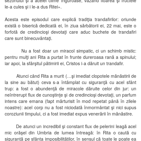
sezonului şi a acelei clime friguroase, văzând floarea şi fructele
le-a cules şi i le-a dus Ritei».
Acesta este episodul care explică tradiţia trandafirilor: oriunde
există o biserică dedicată ei, în ziua sărbătorii ei, 22 mai, este o
forfotă de credincioşi devotaţi care aduc buchete de trandafiri
care sunt binecuvântaţi.
Nu a fost doar un miracol simpatic, ci un schimb mistic:
pentru mulţi ani Rita a purtat în frunte dureroasa rană a spinului;
iar apoi, la sfârşitul pătimirii ei, Cristos i-a dăruit un trandafir.
Atunci când Rita a murit (…şi imediat clopotele mănăstirii de
la sine au bătut) ceva s-a întâmplat cu siguranţă cu acel sfânt
trup: a fost o abundenţă de miracole dăruite celor din jur: un
neîntrerupt flux de cunoştinţe şi de credincioşi devotaţi, un parfum
intens care emana (fapt mărturisit în mod repetat până în zilele
noastre): acel corp nu a fost niciodată înmormântat şi nici supus
coroziunii timpului, ci a fost imediat expus venerării în mănăstire.
De atunci un incredibil şi constant flux de pelerini leagă acel
mic orăşel din Umbria de lumea întreagă: în Rita o caută cu
siguranţă pe sfânta imposibilităţilor, în sensul că toate le poate ea