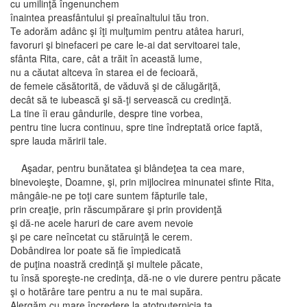
cu umilinţă îngenunchem
înaintea preasfântului şi preaînaltului tău tron.
Te adorăm adânc şi îţi mulţumim pentru atâtea haruri,
favoruri şi binefaceri pe care le-ai dat servitoarei tale,
sfânta Rita, care, cât a trăit în această lume,
nu a căutat altceva în starea ei de fecioară,
de femeie căsătorită, de văduvă şi de călugăriţă,
decât să te iubească şi să-ţi servească cu credinţă.
La tine îi erau gândurile, despre tine vorbea,
pentru tine lucra continuu, spre tine îndreptată orice faptă,
spre lauda măririi tale.
Aşadar, pentru bunătatea şi blândeţea ta cea mare,
binevoieşte, Doamne, şi, prin mijlocirea minunatei sfinte Rita,
mângâie-ne pe toţi care suntem făpturile tale,
prin creaţie, prin răscumpărare şi prin providenţă
şi dă-ne acele haruri de care avem nevoie
şi pe care neîncetat cu stăruinţă le cerem.
Dobândirea lor poate să fie împiedicată
de puţina noastră credinţă şi multele păcate,
tu însă sporeşte-ne credinţa, dă-ne o vie durere pentru păcate
şi o hotărâre tare pentru a nu te mai supăra.
Alergăm cu mare încredere la atotputernicia ta,