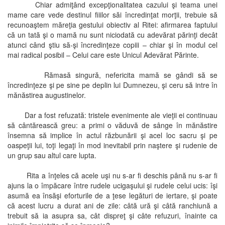
Chiar admiţând excepţionalitatea cazului şi teama unei
mame care vede destinul fiiilor săi încredinţat morţii, trebuie să
recunoaştem măreţia gestului obiectiv al Ritei: afirmarea faptului
că un tată şi o mamă nu sunt niciodată cu adevărat părinţi decât
atunci când ştiu să-şi încredinţeze copiii – chiar şi în modul cel
mai radical posibil – Celui care este Unicul Adevărat Părinte.
Rămasă singură, nefericita mamă se gândi să se
încredinţeze şi pe sine pe deplin lui Dumnezeu, şi ceru să intre în
mănăstirea augustinelor.
Dar a fost refuzată: tristele evenimente ale vieţii ei continuau
să cântărească greu: a primi o văduvă de sânge în mănăstire
însemna să implice în actul răzbunării şi acel loc sacru şi pe
oaspeţii lui, toţi legaţi în mod inevitabil prin naştere şi rudenie de
un grup sau altul care lupta.
Rita a înţeles că acele uşi nu s-ar fi deschis până nu s-ar fi
ajuns la o împăcare între rudele ucigaşului şi rudele celui ucis: îşi
asumă ea însăşi eforturile de a ţese legături de iertare, şi poate
că acest lucru a durat ani de zile: câtă ură şi câtă ranchiună a
trebuit să ia asupra sa, cât dispreţ şi câte refuzuri, înainte ca