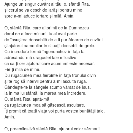
Ajunge un singur cuvânt al tău, o, sfântă Rita,
şi cerul se va deschide iarăşi pentru mine
spre a-mi aduce iertare şi milă. Amin.
O, sfântă Rita, care ai primit de la Dumnezeu
darul de a face minuni, tu ai avut parte
de însuşirea deosebită de a fi purtătoarea de cuvânt
şi ajutorul oamenilor în situaţii deosebit de grele.
Cu încredere fermă îngenunchez în faţa ta
adresându-mă dragostei tale milostive
ca să-ţi cer ajutorul care acum îmi este necesar.
Fie-ţi milă de mine.
Du rugăciunea mea fierbinte în faţa tronului divin
şi te rog să intervii pentru a-mi asculta ruga.
Gândeşte-te la sângele scump vărsat de Isus,
la Inima lui sfântă, la marea mea încredere.
O, sfântă Rita, ajută-mă
ca rugăciunea mea să găsească ascultare.
Îţi promit că toată viaţa voi purta vestea bunătăţii tale.
Amin.
O, preamilostivă sfântă Rita, ajutorul celor sărmani,