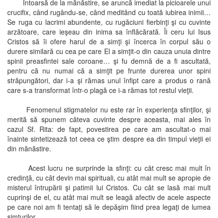
Întoarsă de la mănăstire, se aruncă imediat la picioarele unui
crucifix, când rugându-se, când meditând cu toată iubirea inimii…
Se ruga cu lacrimi abundente, cu rugăciuni fierbinţi şi cu cuvinte
arzătoare, care ieşeau din inima sa înflăcărată. Îi ceru lui Isus
Cristos să îi ofere harul de a simţi şi încerca în corpul său o
durere similară cu cea pe care El a simţit-o din cauza unuia dintre
spinii preasfintei sale coroane… şi fu demnă de a fi ascultată,
pentru că nu numai că a simţit pe frunte durerea unor spini
străpungători, dar i-a şi rămas unul înfipt care a produs o rană
care s-a transformat într-o plagă ce i-a rămas tot restul vieţii.
Fenomenul stigmatelor nu este rar în experienţa sfinţilor, şi
merită să spunem câteva cuvinte despre aceasta, mai ales în
cazul Sf. Rita: de fapt, povestirea pe care am ascultat-o mai
înainte sintetizează tot ceea ce ştim despre ea din timpul vieţii ei
din mănăstire.
Acest lucru ne surprinde la sfinţi: cu cât cresc mai mult în
credinţă, cu cât devin mai spirituali, cu atât mai mult se apropie de
misterul întrupării şi patimii lui Cristos. Cu cât se lasă mai mult
cuprinşi de el, cu atât mai mult se leagă afectiv de acele aspecte
pe care noi am fi tentaţi să le depăşim fiind prea legaţi de lumea
simţurilor.