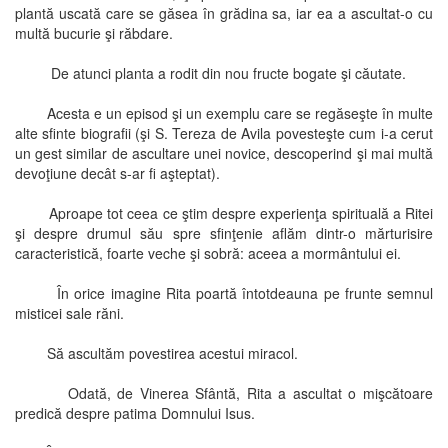
plantă uscată care se găsea în grădina sa, iar ea a ascultat-o cu
multă bucurie şi răbdare.
De atunci planta a rodit din nou fructe bogate şi căutate.
Acesta e un episod şi un exemplu care se regăseşte în multe
alte sfinte biografii (şi S. Tereza de Avila povesteşte cum i-a cerut
un gest similar de ascultare unei novice, descoperind şi mai multă
devoţiune decât s-ar fi aşteptat).
Aproape tot ceea ce ştim despre experienţa spirituală a Ritei
şi despre drumul său spre sfinţenie aflăm dintr-o mărturisire
caracteristică, foarte veche şi sobră: aceea a mormântului ei.
În orice imagine Rita poartă întotdeauna pe frunte semnul
misticei sale răni.
Să ascultăm povestirea acestui miracol.
Odată, de Vinerea Sfântă, Rita a ascultat o mişcătoare
predică despre patima Domnului Isus.