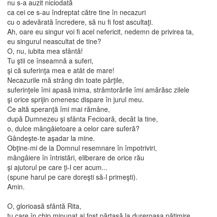
nu s-a auzit niciodată
ca cei ce s-au îndreptat către tine în necazuri
cu o adevărată încredere, să nu fi fost ascultaţi.
Ah, oare eu singur voi fi acel nefericit, nedemn de privirea ta,
eu singurul neascultat de tine?
O, nu, iubita mea sfântă!
Tu ştii ce înseamnă a suferi,
şi că suferinţa mea e atât de mare!
Necazurile mă strâng din toate părţile,
suferinţele îmi apasă inima, strâmtorările îmi amărăsc zilele
şi orice sprijin omenesc dispare în jurul meu.
Ce altă speranţă îmi mai rămâne,
după Dumnezeu şi sfânta Fecioară, decât la tine,
o, dulce mângâietoare a celor care suferă?
Gândeşte-te aşadar la mine.
Obţine-mi de la Domnul resemnare în împotriviri,
mângâiere în întristări, eliberare de orice rău
şi ajutorul pe care ţi-l cer acum...
(spune harul pe care doreşti să-l primeşti).
Amin.
O, glorioasă sfântă Rita,
tu care în chip minunat ai fost părtaşă la dureroasa pătimire