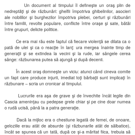
Un document al timpului îl defineşte un oraş plin de
nedreptăţi şi de răzbunări: ghelfii împotriva ghibelinilor, asocieri
ale nobililor şi burghezilor împotriva plebei, certuri şi răzbunări
între familii, revolte populare, conflicte între oraşe şi sate, bătăi
între grupuri, delicte politice.
Ce era mai rău este faptul că fiecare violenţă se dilata ca o
pată de ulei şi ca o reacţie în lanţ: ura mergea înainte timp de
generaţii şi se extindea la vecini şi la rude, iar sângele cerea
sânge: răzbunarea putea să ajungă şi după decenii.
În acest oraş domneşte un viciu: atunci când cineva comite
un fapt care produce injurii, imediat toţi bărbaţii sunt implicaţi în
răzbunare – scria un cronicar al timpului.
Lucrurile era aşa de grave şi de învechite încât legile din
Cascia ameninţau cu pedepse grele chiar şi pe cine doar numea
o rudă ucisă, până la a patra generaţie.
Dacă la mijloc era o chestiune legată de femei, de onoare,
geloziile erau atât de absurde (şi răzbunarile atât de sălbatice),
încât se spunea că un tată, după ce şi-a măritat fiica, trebuia să