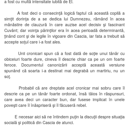
a fost cu multă intensitate iubită de El.
A fost deci o consecinţă logică faptul că această copilă a
simţit dorinţa de a se dedica lui Dumnezeu, rămând în acea
mănăstire de clauzură în care auzise acel decisiv şi fascinant
Cuvânt; dar voinţa părinţilor era în acea perioadă determinantă,
ţinând cont şi de legile în vigoare din Cascia, iar fata a trebuit să
accepte soţul care i-a fost ales.
Unii cronicari spun că a fost dată de soţie unui tânăr cu
obiceiuri foarte dure, cineva îl descrie chiar ca pe un om foarte
feroce. Documentul canonizării acceptă această versiune
spunând că soarta i-a destinat mai degrabă un martiriu, nu un
soţ.
Probabil că are dreptate acel cronicar mai sobru care îl
descrie ca pe un tânăr foarte ordonat, însă tăios în răspunsuri,
care avea deci un caracter bun, dar fusese implicat în unele
poveşti care îl înăspriseră şi îl făcuseră rebel.
E necesar aici să ne întindem puţin la discuţii despre situaţia
socială şi politică din Cascia de atunci.