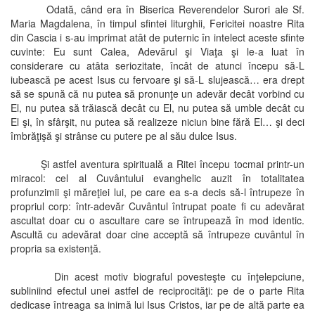
Odată, când era în Biserica Reverendelor Surori ale Sf.
Maria Magdalena, în timpul sfintei liturghii, Fericitei noastre Rita
din Cascia i s-au imprimat atât de puternic în intelect aceste sfinte
cuvinte: Eu sunt Calea, Adevărul şi Viaţa şi le-a luat în
considerare cu atâta seriozitate, încât de atunci începu să-L
iubească pe acest Isus cu fervoare şi să-L slujească… era drept
să se spună că nu putea să pronunţe un adevăr decât vorbind cu
El, nu putea să trăiască decât cu El, nu putea să umble decât cu
El şi, în sfârşit, nu putea să realizeze niciun bine fără El… şi deci
îmbrăţişă şi strânse cu putere pe al său dulce Isus.
Şi astfel aventura spirituală a Ritei începu tocmai printr-un
miracol: cel al Cuvântului evanghelic auzit în totalitatea
profunzimii şi măreţiei lui, pe care ea s-a decis să-l întrupeze în
propriul corp: într-adevăr Cuvântul întrupat poate fi cu adevărat
ascultat doar cu o ascultare care se întrupează în mod identic.
Ascultă cu adevărat doar cine acceptă să întrupeze cuvântul în
propria sa existenţă.
Din acest motiv biograful povesteşte cu înţelepciune,
subliniind efectul unei astfel de reciprocităţi: pe de o parte Rita
dedicase întreaga sa inimă lui Isus Cristos, iar pe de altă parte ea