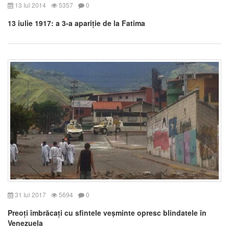
13 Iul 2014
5357
0
13 iulie 1917: a 3-a apariție de la Fatima
31 Iul 2017
5694
0
Preoți îmbrăcați cu sfintele veșminte opresc blindatele în
Venezuela