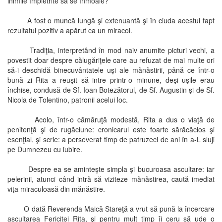
inimile împietrite să se înmoaie?
A fost o muncă lungă şi extenuantă şi în ciuda acestui fapt
rezultatul pozitiv a apărut ca un miracol.
Tradiţia, interpretând în mod naiv anumite picturi vechi, a
povestit doar despre călugăriţele care au refuzat de mai multe ori
să-i deschidă binecuvântatele uşi ale mănăstirii, până ce într-o
bună zi Rita a reuşit să intre printr-o minune, deşi uşile erau
închise, condusă de Sf. Ioan Botezătorul, de Sf. Augustin şi de Sf.
Nicola de Tolentino, patronii acelui loc.
Acolo, într-o cămăruţă modestă, Rita a dus o viaţă de
penitenţă şi de rugăciune: cronicarul este foarte sărăcăcios şi
esenţial, şi scrie: a perseverat timp de patruzeci de ani în a-L sluji
pe Dumnezeu cu iubire.
Despre ea se aminteşte simpla şi bucuroasa ascultare: iar
pelerinii, atunci când intră să viziteze mănăstirea, caută imediat
viţa miraculoasă din mănăstire.
O dată Reverenda Maică Stareţă a vrut să pună la încercare
ascultarea Fericitei Rita, şi pentru mult timp îi ceru să ude o