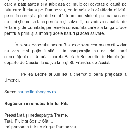
care a păţit atâtea şi a iubit aşa de mult: cei devotaţi o caută pe
fata care Îl căuta pe Dumnezeu, pe femeia din căsătoria dificilă,
pe soţia care şi-a pierdut soţul într-un mod violent, pe mama care
nu mai ştie ce să facă pentru a-şi salva fiii, pe văduva capabilă de
iertare şi de bunătate, pe femeia consacrată care stă lângă Cruce
pentru a primi şi a împărţi acele haruri şi acea salvare.
În istoria poporului nostru Rita este sora cea mai mică – dar
nu cea mai puţin iubită – în comparaţie cu cei doi mari
concetăţeni din Umbria: marele Patriarh Benedetto de Norcia (nu
departe de Cascia, la câţiva km) şi Sf. Francisc de Assisi.
Pe ea Leone al XIII-lea a chemat-o perla preţioasă a
Umbriei.
Sursa:
carmelitanisnagov.ro
Rugăciuni în cinstea Sfintei Rita
Preasfântă şi nedespărţită Treime,
Tată, Fiule şi Spirite Sfânt,
trei persoane într-un singur Dumnezeu,