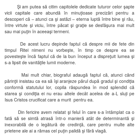
Şi am putea să citim capitolele dedicate tuturor celor şapte
vicii capitale care abundă în minuţioase precizări pentru a
descoperi că – atunci ca şi astăzi – eterna luptă între bine şi rău,
între virtute şi viciu, între păcat şi graţie se desfăşura mai mult
sau mai puţin în aceeaşi termeni.
De acest lucru depinde faptul că despre mii de fete din
timpul Ritei nimeni nu vorbeşte, în timp ce despre ea se
povesteşte încă faptul că de la bun început a dispreţuit lumea şi
s-a lipsit de vanităţile lumii moderne.
Mai mult chiar, biograful adaugă faptul că, atunci când
părinţii insistau ca ea să îşi aranjeze părul după gradul şi condiţia
conformă statutului lor, copila răspundea în mod splendid că
starea şi condiţia ei nu erau altele decât acelea de a-L sluji pe
Isus Cristos crucificat care a murit pentru ea.
Din fericire avem relatat şi felul în care s-a întâmplat ca o
fată să se simtă atrasă într-o manieră atât de determinantă şi
inexorabilă de o legătură de credinţă, care pentru multe alte
prietene ale ai a rămas cel puţin palidă şi fără vlagă.