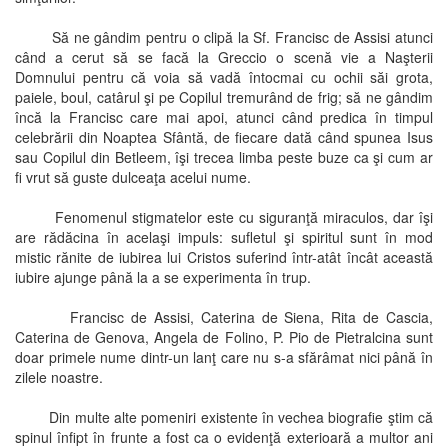
Să ne gândim pentru o clipă la Sf. Francisc de Assisi atunci
când a cerut să se facă la Greccio o scenă vie a Naşterii
Domnului pentru că voia să vadă întocmai cu ochii săi grota,
paiele, boul, catârul şi pe Copilul tremurând de frig; să ne gândim
încă la Francisc care mai apoi, atunci când predica în timpul
celebrării din Noaptea Sfântă, de fiecare dată când spunea Isus
sau Copilul din Betleem, îşi trecea limba peste buze ca şi cum ar
fi vrut să guste dulceaţa acelui nume.
Fenomenul stigmatelor este cu siguranţă miraculos, dar îşi
are rădăcina în acelaşi impuls: sufletul şi spiritul sunt în mod
mistic rănite de iubirea lui Cristos suferind într-atât încât această
iubire ajunge până la a se experimenta în trup.
Francisc de Assisi, Caterina de Siena, Rita de Cascia,
Caterina de Genova, Angela de Folino, P. Pio de Pietralcina sunt
doar primele nume dintr-un lanţ care nu s-a sfărâmat nici până în
zilele noastre.
Din multe alte pomeniri existente în vechea biografie ştim că
spinul înfipt în frunte a fost ca o evidenţă exterioară a multor ani