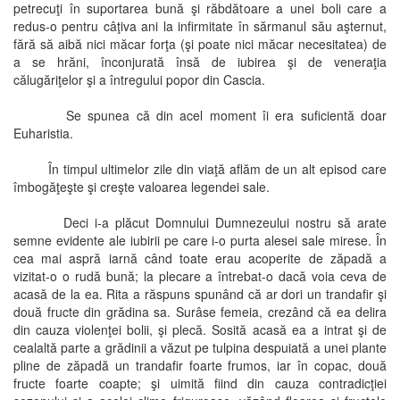
petrecuţi în suportarea bună şi răbdătoare a unei boli care a
redus-o pentru câţiva ani la infirmitate în sărmanul său aşternut,
fără să aibă nici măcar forţa (şi poate nici măcar necesitatea) de
a se hrăni, înconjurată însă de iubirea şi de veneraţia
călugăriţelor şi a întregului popor din Cascia.
Se spunea că din acel moment îi era suficientă doar
Euharistia.
În timpul ultimelor zile din viaţă aflăm de un alt episod care
îmbogăţeşte şi creşte valoarea legendei sale.
Deci i-a plăcut Domnului Dumnezeului nostru să arate
semne evidente ale iubirii pe care i-o purta alesei sale mirese. În
cea mai aspră iarnă când toate erau acoperite de zăpadă a
vizitat-o o rudă bună; la plecare a întrebat-o dacă voia ceva de
acasă de la ea. Rita a răspuns spunând că ar dori un trandafir şi
două fructe din grădina sa. Surâse femeia, crezând că ea delira
din cauza violenţei bolii, şi plecă. Sosită acasă ea a intrat şi de
cealaltă parte a grădinii a văzut pe tulpina despuiată a unei plante
pline de zăpadă un trandafir foarte frumos, iar în copac, două
fructe foarte coapte; şi uimită fiind din cauza contradicţiei