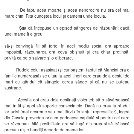
De fapt, acea moarte şi acea nenorocire nu era cel mai
mare chin: Rita cunoştea locul şi oamenii unde locuia.
Ştia că începuse un episod sângeros de răzbunări: dacă
unei mame îi e greu
să-şi convingă fiii să ierte, în acel mediu social era aproape
imposibil, răzbunarea era ceva obişnuit şi era chiar pretinsă,
privită ca pe o salvare şi o eliberare.
Rudele celui asasinat (şi cunoaştem faptul că Mancini era o
familie numeroasă) se uitau la acei tineri care erau deja destul de
mari cu gândul că sângele cerea sânge şi că nu se puteau
sustrage.
Aceştia doi erau deja destinaţi violenţei: să o săvârşească
mai întâi şi apoi să suporte consecinţele. Dacă nu erau la rândul
lor ucişi (mai devreme sau mai târziu în lanţul represaliilor), legea
din Cascia prevedea oricum pedeapsa capitală şi pentru cei care
se răzbunau. Altă posibilitate era să fugă din oraş şi să trăiască
precum nişte bandiţi departe de mama lor.