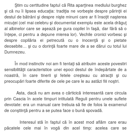
Ştim cu certitudine faptul că Rita aparţinea mediului burghez
şi că nu îi lipsea educaţia: tradiţia ne vorbeşte despre părinţii ei
destul de bătrâni şi despre nişte minuni care ar fi însoţit naşterea
micuţei (cel mai celebru şi documentat exemplu este acela drăguţ
al albinelor care se aşează pe gura copilei în faşă, dar fără să o
înţepe, ci pentru a depune mierea lor). Vechile cronici vorbesc şi
despre copilăria ei petrecută cu o inocenţă şi o pietate
deosebite… şi cu o dorinţă foarte mare de a se dărui cu totul lui
Dumnezeu.
În mod instinctiv noi am fi tentaţi să atribuim aceste povestiri
sensibilităţii caracteristice unei epoci destul de îndepărtate de a
noastră, în care tinerii şi fetele creşteau cu atracţii şi cu
preocupări foarte diferite de cele pe care le au astăzi fiii noştri.
Asta, dacă nu am avea o cărticică interesantă care circula
prin Cascia în acele timpuri intitulată Reguli pentru unele suflete
devotate: era un manual care trebuia să fie de folos la examenul
de conştiinţă pentru a se putea face o bună spovadă.
Interesul stă în faptul că în acest mod aflăm care erau
păcatele cele mai în vogă din acel timp: acelea care se