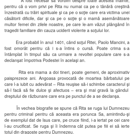
A fost necesar să vorbim despre toate acestea înainte,
pentru că o vom privi pe Rita nu numai ca pe o tânără creştină
înzestrată cu trăiri spirituale şi ca pe o soţie care era victima unei
căsătorii dificile, dar şi ca pe o soţie şi o mamă asemănătoare
multor femei din zilele noastre, pe care le-am văzut plângând în
tragedii familiare din cauza uciderii violente a soţului lor.
Era probabil în anul 1401, când soţul Ritei, Paolo Mancini, a
fost omorât pentru că i s-a întins o cursă. Poate crima s-a
întâmplat în timpul său ca urmare a revoltei populare care s-a
declanşat împotriva Podestei în acelaşi an.
Rita era mama a doi tineri, poate gemeni, de aproximativ
paisprezece ani. Angoasa provocată de moartea bărbatului pe
care l-a iubit cu adevărat – Rita reuşise să-i schimbe caracterul şi
să-l facă să fie dulce şi afectuos – era şi mai gravă la gândul
dreptului de răzbunare care era pe punctul de a se declanşa.
În vechea biografie se spune că Rita se ruga lui Dumnezeu
pentru criminal pentru că aceasta era porunca Sa, amintindu-şi
de exemplul dat de Isus care, pe cruce fiind, i-a iertat pe cei care
l-au crucificat. Se ruga şi îi îndemna cât putea pe fiii ei să ierte
totul din dragoste pentru Dumnezeu.