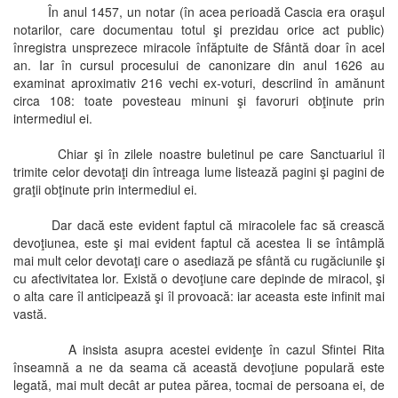
În anul 1457, un notar (în acea perioadă Cascia era oraşul
notarilor, care documentau totul şi prezidau orice act public)
înregistra unsprezece miracole înfăptuite de Sfântă doar în acel
an. Iar în cursul procesului de canonizare din anul 1626 au
examinat aproximativ 216 vechi ex-voturi, descriind în amănunt
circa 108: toate povesteau minuni şi favoruri obţinute prin
intermediul ei.
Chiar şi în zilele noastre buletinul pe care Sanctuariul îl
trimite celor devotaţi din întreaga lume listează pagini şi pagini de
graţii obţinute prin intermediul ei.
Dar dacă este evident faptul că miracolele fac să crească
devoţiunea, este şi mai evident faptul că acestea li se întâmplă
mai mult celor devotaţi care o asediază pe sfântă cu rugăciunile şi
cu afectivitatea lor. Există o devoţiune care depinde de miracol, şi
o alta care îl anticipează şi îl provoacă: iar aceasta este infinit mai
vastă.
A insista asupra acestei evidenţe în cazul Sfintei Rita
înseamnă a ne da seama că această devoţiune populară este
legată, mai mult decât ar putea părea, tocmai de persoana ei, de