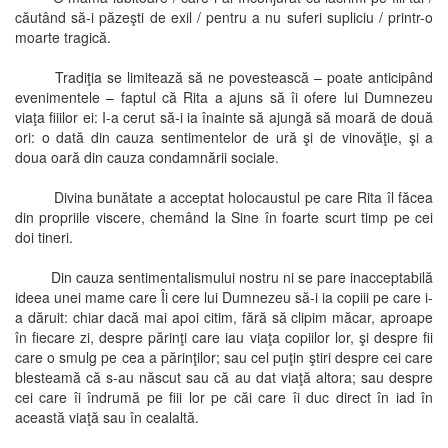
căutând să-i păzeşti de exil / pentru a nu suferi supliciu / printr-o
moarte tragică.
Tradiţia se limitează să ne povestească – poate anticipând
evenimentele – faptul că Rita a ajuns să îi ofere lui Dumnezeu
viaţa fiiilor ei: I-a cerut să-i ia înainte să ajungă să moară de două
ori: o dată din cauza sentimentelor de ură şi de vinovăţie, şi a
doua oară din cauza condamnării sociale.
Divina bunătate a acceptat holocaustul pe care Rita îl făcea
din propriile viscere, chemând la Sine în foarte scurt timp pe cei
doi tineri.
Din cauza sentimentalismului nostru ni se pare inacceptabilă
ideea unei mame care Îi cere lui Dumnezeu să-i ia copiii pe care i-
a dăruit: chiar dacă mai apoi citim, fără să clipim măcar, aproape
în fiecare zi, despre părinţi care iau viaţa copiilor lor, şi despre fii
care o smulg pe cea a părinţilor; sau cel puţin ştiri despre cei care
blesteamă că s-au născut sau că au dat viaţă altora; sau despre
cei care îi îndrumă pe fiii lor pe căi care îi duc direct în iad în
această viaţă sau în cealaltă.