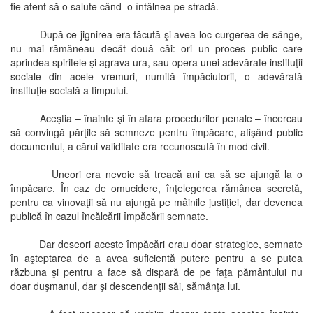
fie atent să o salute când o întâlnea pe stradă.
După ce jignirea era făcută şi avea loc curgerea de sânge,
nu mai rămâneau decât două căi: ori un proces public care
aprindea spiritele şi agrava ura, sau opera unei adevărate instituţii
sociale din acele vremuri, numită împăciutorii, o adevărată
instituţie socială a timpului.
Aceştia – înainte şi în afara procedurilor penale – încercau
să convingă părţile să semneze pentru împăcare, afişând public
documentul, a cărui validitate era recunoscută în mod civil.
Uneori era nevoie să treacă ani ca să se ajungă la o
împăcare. În caz de omucidere, înţelegerea rămânea secretă,
pentru ca vinovaţii să nu ajungă pe mâinile justiţiei, dar devenea
publică în cazul încălcării împăcării semnate.
Dar deseori aceste împăcări erau doar strategice, semnate
în aşteptarea de a avea suficientă putere pentru a se putea
răzbuna şi pentru a face să dispară de pe faţa pământului nu
doar duşmanul, dar şi descendenţii săi, sămânţa lui.