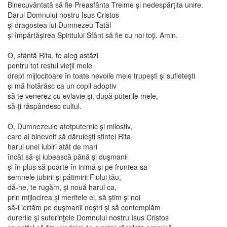
Binecuvântată să fie Preasfânta Treime şi nedespărţita unire.
Darul Domnului nostru Isus Cristos
şi dragostea lui Dumnezeu Tatăl
şi împărtăşirea Spiritului Sfânt să fie cu noi toţi. Amin.
O, sfântă Rita, te aleg astăzi
pentru tot restul vieţii mele
drept mijlocitoare în toate nevoile mele trupeşti şi sufleteşti
şi mă hotărăsc ca un copil adoptiv
să te venerez cu evlavie şi, după puterile mele,
să-ţi răspândesc cultul.
O, Dumnezeule atotputernic şi milostiv,
care ai binevoit să dăruieşti sfintei Rita
harul unei iubiri atât de mari
încât să-şi iubească până şi duşmanii
şi în plus să poarte în inimă şi pe fruntea sa
semnele iubirii şi pătimirii Fiului tău,
dă-ne, te rugăm, şi nouă harul ca,
prin mijlocirea şi meritele ei, să ştim şi noi
să-i iertăm pe duşmanii noştri şi să contemplăm
durerile şi suferinţele Domnului nostru Isus Cristos