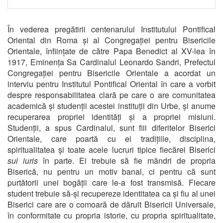
În vederea pregătirii centenarului Institutului Pontifical
Oriental din Roma și al Congregației pentru Bisericile
Orientale, înființate de către Papa Benedict al XV-lea în
1917, Eminența Sa Cardinalul Leonardo Sandri, Prefectul
Congregației pentru Bisericile Orientale a acordat un
interviu pentru Institutul Pontifical Oriental în care a vorbit
despre responsabilitatea clară pe care o are comunitatea
academică și studenții acestei instituții din Urbe, și anume
recuperarea propriei identități și a propriei misiuni.
Studenții, a spus Cardinalul, sunt fiii diferitelor Biserici
Orientale, care poartă cu ei tradițiile, disciplina,
spiritualitatea și toate acele lucruri tipice fiecărei Biserici
sui iuris
în parte. Ei trebuie să fie mândri de propria
Biserică, nu pentru un motiv banal, ci pentru că sunt
purtătorii unei bogății care le-a fost transmisă. Fiecare
student trebuie să-și recupereze identitatea ca și fiu al unei
Biserici care are o comoară de dăruit Bisericii Universale,
în conformitate cu propria istorie, cu propria spiritualitate,