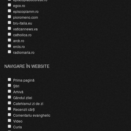
egco.ro
episcopiamm.ro
pioromeno.com
bru-italia.eu
vaticannews.va
catholica.ro
arcb.ro
ercis.ro
radiomaria.ro
NAVIGARE ÎN WEBSITE
Prima pagină
Știri
Arhivă
Gândul zilei
Catehismul zi de zi
Recenzii cărți
Comentariu evanghelic
Video
Curia