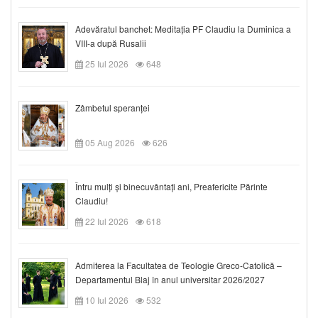
Adevăratul banchet: Meditația PF Claudiu la Duminica a
VIII-a după Rusalii
25 Iul 2026
648
Zâmbetul speranței
05 Aug 2026
626
Întru mulți și binecuvântați ani, Preafericite Părinte
Claudiu!
22 Iul 2026
618
Admiterea la Facultatea de Teologie Greco-Catolică –
Departamentul Blaj în anul universitar 2026/2027
10 Iul 2026
532