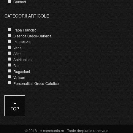
Contact
CATEGORII ARTICOLE
Papa Francisc
Biserica Greco-Catolica
PF Claudiu
Varia
Sfinti
Spiritualitate
Blaj
Rugaciuni
Vatican
Personalitati Greco-Catolice
TOP
© 2018 -
e-communio.ro
- Toate drepturile rezervate