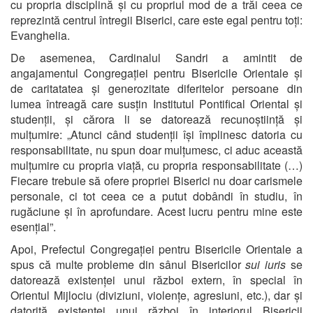
cu propria disciplină și cu propriul mod de a trăi ceea ce
reprezintă centrul întregii Biserici, care este egal pentru toți:
Evanghelia.
De asemenea, Cardinalul Sandri a amintit de
angajamentul Congregației pentru Bisericile Orientale și
de caritatatea și generozitate diferitelor persoane din
lumea întreagă care susțin Institutul Pontifical Oriental și
studenții, și cărora li se datorează recunoștiință și
mulțumire: „Atunci când studenții își împlinesc datoria cu
responsabilitate, nu spun doar mulțumesc, ci aduc această
mulțumire cu propria viață, cu propria responsabilitate (…)
Fiecare trebuie să ofere propriei Biserici nu doar carismele
personale, ci tot ceea ce a putut dobândi în studiu, în
rugăciune și în aprofundare. Acest lucru pentru mine este
esențial”.
Apoi, Prefectul Congregației pentru Bisericile Orientale a
spus că multe probleme din sânul Bisericilor
sui iuris
se
datorează existenței unui război extern, în special în
Orientul Mijlociu (diviziuni, violențe, agresiuni, etc.), dar și
datorită existenței unui război în interiorul Bisericii