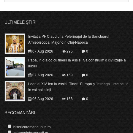
ULTIMELE ȘTIRI
Invitația PF Claudiu la Pelerinajul de la Sanctuarul
Arhiepiscopal Major din Cluj-Napoca
07 Aug 2026
295
0
Papa, în dialog cu tinerii la Assisi: Să construim o civilizație a
iubirii
07 Aug 2026
159
0
Leon al XIV-lea la Assisi: Tineri, Europa și întreaga lume caută
în voi noi sfinți
06 Aug 2026
168
0
RECOMANDĂRI
bisericaromanaunita.ro
episcopiabucuresti.ro