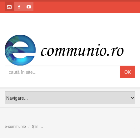
e-communio
Știri
Interviu cu Prefectul Congregației pentru Bisericile Orie