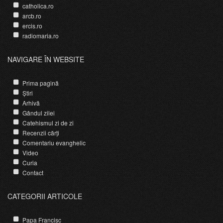
catholica.ro
arcb.ro
ercis.ro
radiomaria.ro
NAVIGARE ÎN WEBSITE
Prima pagină
Știri
Arhivă
Gândul zilei
Catehismul zi de zi
Recenzii cărți
Comentariu evanghelic
Video
Curia
Contact
CATEGORII ARTICOLE
Papa Francisc