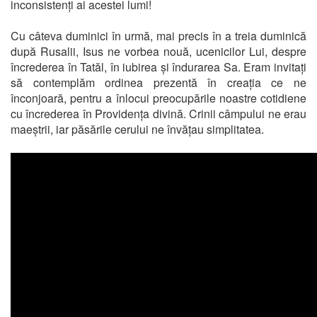
inconsistenți ai acestei lumi!
Cu câteva duminici în urmă, mai precis în a treia duminică
după Rusalii, Isus ne vorbea nouă, ucenicilor Lui, despre
încrederea în Tatăl, în iubirea și îndurarea Sa. Eram invitați
să contemplăm ordinea prezentă în creația ce ne
înconjoară, pentru a înlocui preocupările noastre cotidiene
cu încrederea în Providența divină. Crinii câmpului ne erau
maeștrii, iar păsările cerului ne învățau simplitatea.