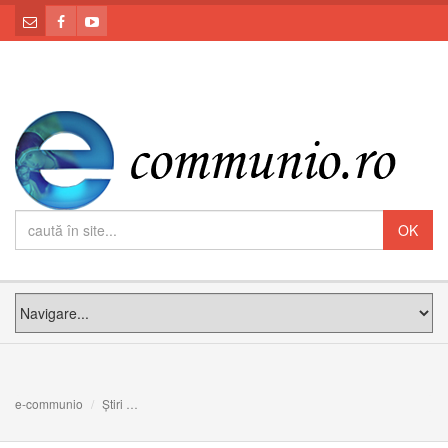
e-communio
Știri
Mănânc, deci trăiesc? Meditația PS Claudiu la Duminica 