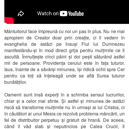
Mântuitorul face împreună cu noi un pas în plus. Nu ne mai
apropiem de Creator doar prin creație, ci îl vedem în
evanghelia de astăzi pe însuși Fiul lui Dumnezeu
manifestându-și în mod direct grija pentru mulțimile ce îl
ascultă. Înmulțește cinci pâini și doi pești săturând astfel
mii de persoane. Providența cerului este în fața tuturor.
Isus, înainte de a săvârși minunea, își ridică ochii spre Cer
pentru ca toți să înțeleagă unde se află Sursa tuturor
bunătăților.
Oamenii sunt însă experți în a schimba sensul lucrurilor,
chiar și a celor mai sfinte. Și astfel și minunea de astăzi
riscă să transforme mulțimile nu în urmași ai lui Cristos, ci
în căutători ai unui Mesia ce rezolvă problema mâncării, un
fel de distribuitor perpetuu și gratuit de hrană. De aceea,
când îl văd slab și neputincios pe Calea Crucii, îl