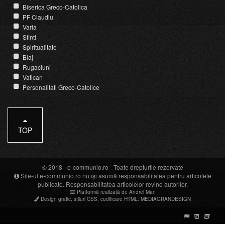
Biserica Greco-Catolica
PF Claudiu
Varia
Sfinti
Spiritualitate
Blaj
Rugaciuni
Vatican
Personalitati Greco-Catolice
TOP
© 2018 -
e-communio.ro
- Toate drepturile rezervate
Site-ul e-communio.ro nu își asumă responsabilitatea pentru articolele
publicate. Responsabilitatea articolelor revine autorilor.
Platformă realizată de Andrei Man
Design grafic
,
stiluri CSS
,
codificare HTML
:
MEDIAGRANDESIGN