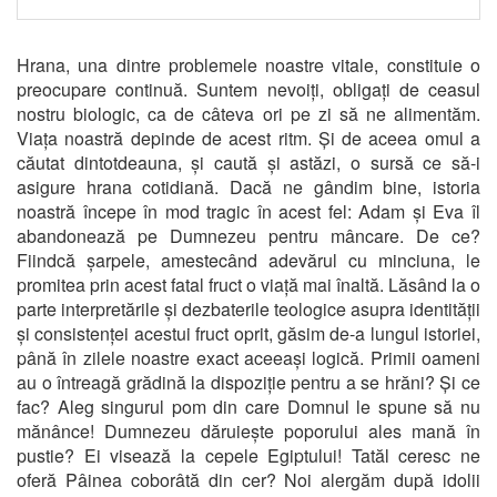
Hrana, una dintre problemele noastre vitale, constituie o
preocupare continuă. Suntem nevoiți, obligați de ceasul
nostru biologic, ca de câteva ori pe zi să ne alimentăm.
Viața noastră depinde de acest ritm. Și de aceea omul a
căutat dintotdeauna, și caută și astăzi, o sursă ce să-i
asigure hrana cotidiană. Dacă ne gândim bine, istoria
noastră începe în mod tragic în acest fel: Adam și Eva îl
abandonează pe Dumnezeu pentru mâncare. De ce?
Fiindcă șarpele, amestecând adevărul cu minciuna, le
promitea prin acest fatal fruct o viață mai înaltă. Lăsând la o
parte interpretările și dezbaterile teologice asupra identității
și consistenței acestui fruct oprit, găsim de-a lungul istoriei,
până în zilele noastre exact aceeași logică. Primii oameni
au o întreagă grădină la dispoziție pentru a se hrăni? Și ce
fac? Aleg singurul pom din care Domnul le spune să nu
mănânce! Dumnezeu dăruiește poporului ales mană în
pustie? Ei visează la cepele Egiptului! Tatăl ceresc ne
oferă Pâinea coborâtă din cer? Noi alergăm după idolii