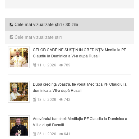
Cele mai vizualizate știri / 30 zile
Cele mai vizualizate știri
CELOR CARE NE SUSȚIN ÎN CREDINȚĂ: Meditația PF
Claudiu la Duminica a VI-a după Rusalii
11 Iul 2026
789
După credinţa voastră, fie vouă! Meditația PF Claudiu la
duminica a VII-a după Rusalii
18 Iul 2026
742
Adevăratul banchet: Meditația PF Claudiu la Duminica a
VIII-a după Rusalii
25 Iul 2026
641