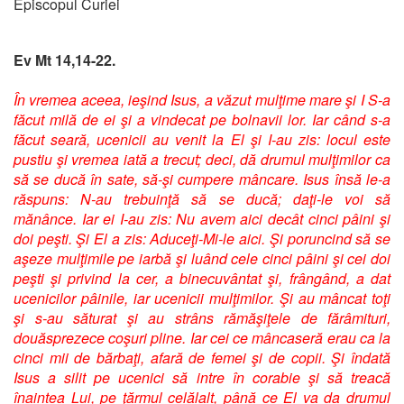
Episcopul Curiei
Ev Mt 14,14-22.
În vremea aceea, ieşind Isus, a văzut mulţime mare şi I S-a
făcut milă de ei şi a vindecat pe bolnavii lor. Iar când s-a
făcut seară, ucenicii au venit la El şi I-au zis: locul este
pustiu şi vremea iată a trecut; deci, dă drumul mulţimilor ca
să se ducă în sate, să-şi cumpere mâncare. Isus însă le-a
răspuns: N-au trebuinţă să se ducă; daţi-le voi să
mănânce. Iar ei I-au zis: Nu avem aici decât cinci pâini şi
doi peşti. Şi El a zis: Aduceţi-Mi-le aici. Şi poruncind să se
aşeze mulţimile pe iarbă şi luând cele cinci pâini şi cei doi
peşti şi privind la cer, a binecuvântat şi, frângând, a dat
ucenicilor pâinile, iar ucenicii mulţimilor. Şi au mâncat toţi
şi s-au săturat şi au strâns rămăşiţele de fărâmituri,
douăsprezece coşuri pline. Iar cei ce mâncaseră erau ca la
cinci mii de bărbaţi, afară de femei şi de copii. Şi îndată
Isus a silit pe ucenici să intre în corabie şi să treacă
înaintea Lui, pe ţărmul celălalt, până ce El va da drumul