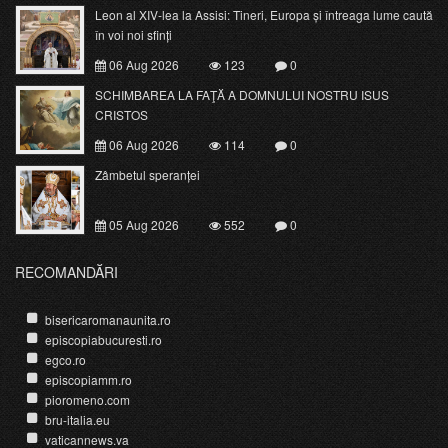
Leon al XIV-lea la Assisi: Tineri, Europa și întreaga lume caută
în voi noi sfinți
06 Aug 2026
123
0
SCHIMBAREA LA FAŢĂ A DOMNULUI NOSTRU ISUS
CRISTOS
06 Aug 2026
114
0
Zâmbetul speranței
05 Aug 2026
552
0
RECOMANDĂRI
bisericaromanaunita.ro
episcopiabucuresti.ro
egco.ro
episcopiamm.ro
pioromeno.com
bru-italia.eu
vaticannews.va