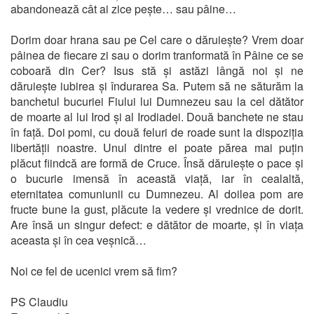
abandonează cât ai zice pește… sau pâine…
Dorim doar hrana sau pe Cel care o dăruiește? Vrem doar
pâinea de fiecare zi sau o dorim tranformată în Pâine ce se
coboară din Cer? Isus stă și astăzi lângă noi și ne
dăruiește iubirea și îndurarea Sa. Putem să ne săturăm la
banchetul bucuriei Fiului lui Dumnezeu sau la cel dătător
de moarte al lui Irod și al Irodiadei. Două banchete ne stau
în față. Doi pomi, cu două feluri de roade sunt la dispoziția
libertății noastre. Unul dintre ei poate părea mai puțin
plăcut fiindcă are formă de Cruce. Însă dăruiește o pace și
o bucurie imensă în această viață, iar în cealaltă,
eternitatea comuniunii cu Dumnezeu. Al doilea pom are
fructe bune la gust, plăcute la vedere și vrednice de dorit.
Are însă un singur defect: e dătător de moarte, și în viața
aceasta și în cea veșnică…
Noi ce fel de ucenici vrem să fim?
PS Claudiu