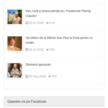
Întru mulți și binecuvântați ani, Preafericite Părinte
Claudiu!
22 Iul 2026
614
Opt sfaturi de la Sfântul Ioan Paul al II-lea pentru un
creștin
08 Iul 2026
584
Zâmbetul speranței
05 Aug 2026
552
Gaseste-ne pe Facebook