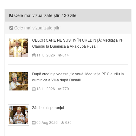
Cele mai vizualizate știri / 30 zile
Cele mai vizualizate știri
CELOR CARE NE SUSȚIN ÎN CREDINȚĂ: Meditația PF
Claudiu la Duminica a VI-a după Rusalii
11 Iul 2026
814
După credinţa voastră, fie vouă! Meditația PF Claudiu la
duminica a VII-a după Rusalii
18 Iul 2026
770
Zâmbetul speranței
05 Aug 2026
685