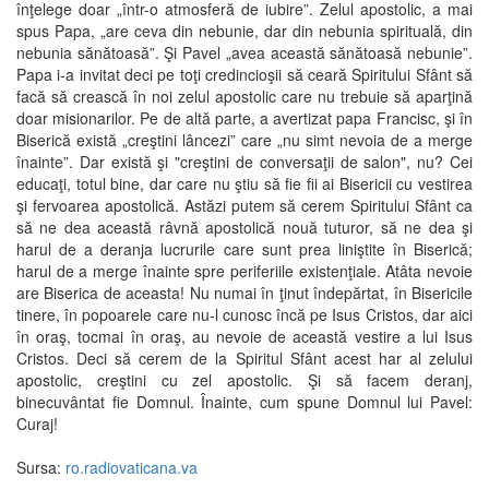
înţelege doar „într-o atmosferă de iubire”. Zelul apostolic, a mai
spus Papa, „are ceva din nebunie, dar din nebunia spirituală, din
nebunia sănătoasă”. Şi Pavel „avea această sănătoasă nebunie”.
Papa i-a invitat deci pe toţi credincioşii să ceară Spiritului Sfânt să
facă să crească în noi zelul apostolic care nu trebuie să aparţină
doar misionarilor. Pe de altă parte, a avertizat papa Francisc, şi în
Biserică există „creştini lâncezi” care „nu simt nevoia de a merge
înainte”. Dar există şi "creştini de conversaţii de salon", nu? Cei
educaţi, totul bine, dar care nu ştiu să fie fii ai Bisericii cu vestirea
şi fervoarea apostolică. Astăzi putem să cerem Spiritului Sfânt ca
să ne dea această râvnă apostolică nouă tuturor, să ne dea şi
harul de a deranja lucrurile care sunt prea liniştite în Biserică;
harul de a merge înainte spre periferiile existenţiale. Atâta nevoie
are Biserica de aceasta! Nu numai în ţinut îndepărtat, în Bisericile
tinere, în popoarele care nu-l cunosc încă pe Isus Cristos, dar aici
în oraş, tocmai în oraş, au nevoie de această vestire a lui Isus
Cristos. Deci să cerem de la Spiritul Sfânt acest har al zelului
apostolic, creştini cu zel apostolic. Şi să facem deranj,
binecuvântat fie Domnul. Înainte, cum spune Domnul lui Pavel:
Curaj!
Sursa:
ro.radiovaticana.va