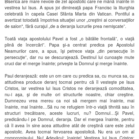
Biserica are mare nevoie de zel apostolic care ne mână înainte în
vestirea lui Isus. A spus joi dimineaţă papa Francisc la liturghia
celebrată în capela Casei Sfânta Marta din Vatican. Pontiful a
avertizat totodată împotriva situaţiei unor „creştini ai conversaţiilor
de salon", fără curajul „de a deranja lucrurile prea nemişcate”.
Toată viaţa apostolului Pavel a fost „o bătălie frontală”, o viaţă
plină de încercări”. Papa şi-a centrat predica pe Apostolul
Neamurilor care, a spus, îşi petrece viaţa „din persecuţie în
persecuţie”, dar nu se descurajează. Destinul lui cunoaşte mute
cruci dar el merge înainte; priveşte la Domnul şi merge înainte.
Paul deranjează: este un om care cu predica sa, cu munca sa, cu
atitudinea produce deranj tocmai pentru că îl vesteşte pe Isus
Cristos, iar vestirea lui Isus Cristos ne deranjează comoditatea,
nu-i aşa, şi de multe ori structurile noastre, chiar creştine.
Dumnezeu vrea mereu ca noi să mergem mai înainte, mai
înainte, mai înainte…Să nu ne refugiem într-o viaţă tihnită sau în
structuri trecătoare, aceste lucruri, nu? Domnul…Şi Pavel,
predicându-l pe Domnul, deranja. Dar el mergea înainte, pentru
că îl avea în sine acea atitudine atât de creştină care este zelul
apostolic. Avea tocmai fervoarea apostolică. Nu era un om al
compromisului. Nu! Adevărul: înainte! Vestirea lui Isus Cristos: