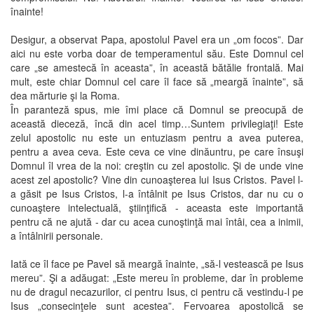
înainte!
Desigur, a observat Papa, apostolul Pavel era un „om focos”. Dar
aici nu este vorba doar de temperamentul său. Este Domnul cel
care „se amestecă în aceasta”, în această bătălie frontală. Mai
mult, este chiar Domnul cel care îl face să „meargă înainte”, să
dea mărturie şi la Roma.
În paranteză spus, mie îmi place că Domnul se preocupă de
această dieceză, încă din acel timp…Suntem privilegiaţi! Este
zelul apostolic nu este un entuziasm pentru a avea puterea,
pentru a avea ceva. Este ceva ce vine dinăuntru, pe care însuşi
Domnul îl vrea de la noi: creştin cu zel apostolic. Şi de unde vine
acest zel apostolic? Vine din cunoaşterea lui Isus Cristos. Pavel l-
a găsit pe Isus Cristos, l-a întâlnit pe Isus Cristos, dar nu cu o
cunoaştere intelectuală, ştiinţifică - aceasta este importantă
pentru că ne ajută - dar cu acea cunoştinţă mai întâi, cea a inimii,
a întâlnirii personale.
Iată ce îl face pe Pavel să meargă înainte, „să-l vestească pe Isus
mereu”. Şi a adăugat: „Este mereu în probleme, dar în probleme
nu de dragul necazurilor, ci pentru Isus, ci pentru că vestindu-l pe
Isus „consecinţele sunt acestea”. Fervoarea apostolică se