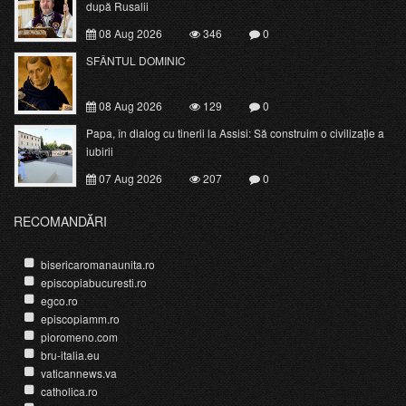
după Rusalii
08 Aug 2026
346
0
SFÂNTUL DOMINIC
08 Aug 2026
129
0
Papa, în dialog cu tinerii la Assisi: Să construim o civilizație a
iubirii
07 Aug 2026
207
0
RECOMANDĂRI
bisericaromanaunita.ro
episcopiabucuresti.ro
egco.ro
episcopiamm.ro
pioromeno.com
bru-italia.eu
vaticannews.va
catholica.ro