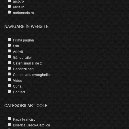
arcb.ro
ercis.ro
radiomaria.ro
NAVIGARE ÎN WEBSITE
Prima pagină
Știri
Arhivă
Gândul zilei
Catehismul zi de zi
Recenzii cărți
Comentariu evanghelic
Video
Curia
Contact
CATEGORII ARTICOLE
Papa Francisc
Biserica Greco-Catolica