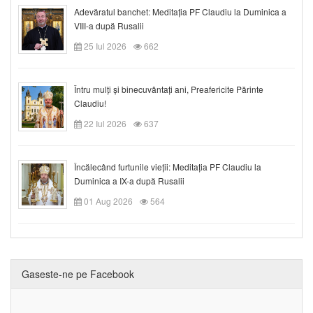
Adevăratul banchet: Meditația PF Claudiu la Duminica a
VIII-a după Rusalii
25 Iul 2026
662
Întru mulți și binecuvântați ani, Preafericite Părinte
Claudiu!
22 Iul 2026
637
Încălecând furtunile vieții: Meditația PF Claudiu la
Duminica a IX-a după Rusalii
01 Aug 2026
564
Gaseste-ne pe Facebook