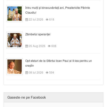
Întru mulți și binecuvântați ani, Preafericite Părinte
Claudiu!
22 Iul 2026
618
Zâmbetul speranței
05 Aug 2026
608
Opt sfaturi de la Sfântul Ioan Paul al II-lea pentru un
creștin
08 Iul 2026
594
Gaseste-ne pe Facebook