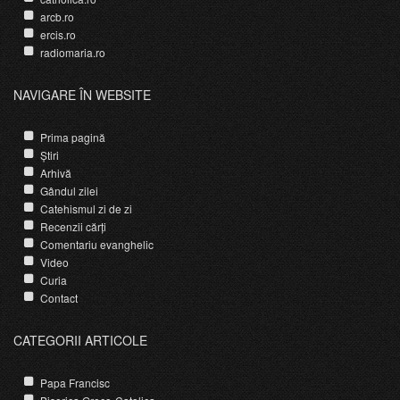
arcb.ro
ercis.ro
radiomaria.ro
NAVIGARE ÎN WEBSITE
Prima pagină
Știri
Arhivă
Gândul zilei
Catehismul zi de zi
Recenzii cărți
Comentariu evanghelic
Video
Curia
Contact
CATEGORII ARTICOLE
Papa Francisc