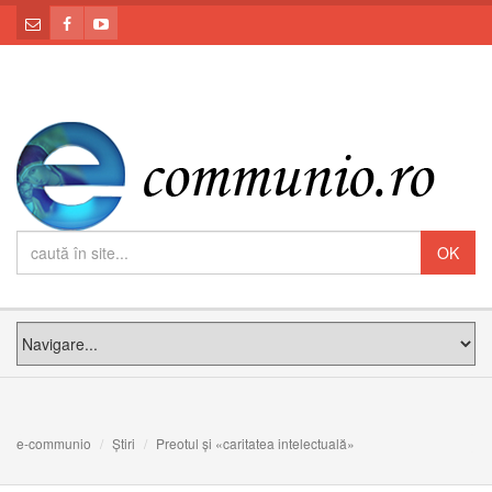
e-communio
Știri
Preotul și «caritatea intelectuală»