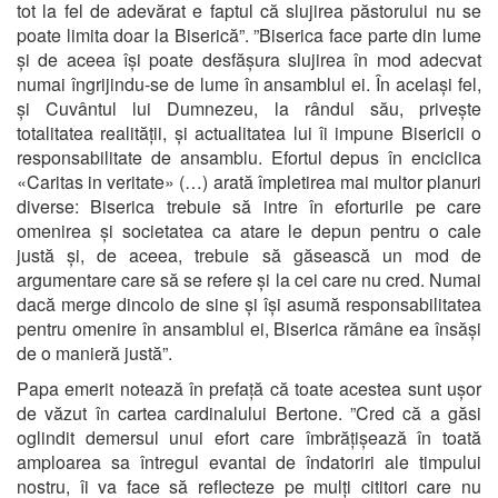
tot la fel de adevărat e faptul că slujirea păstorului nu se
poate limita doar la Biserică”. ”Biserica face parte din lume
și de aceea își poate desfășura slujirea în mod adecvat
numai îngrijindu-se de lume în ansamblul ei. În același fel,
și Cuvântul lui Dumnezeu, la rândul său, privește
totalitatea realității, și actualitatea lui îi impune Bisericii o
responsabilitate de ansamblu. Efortul depus în enciclica
«Caritas in veritate» (…) arată împletirea mai multor planuri
diverse: Biserica trebuie să intre în eforturile pe care
omenirea și societatea ca atare le depun pentru o cale
justă și, de aceea, trebuie să găsească un mod de
argumentare care să se refere și la cei care nu cred. Numai
dacă merge dincolo de sine și își asumă responsabilitatea
pentru omenire în ansamblul ei, Biserica rămâne ea însăși
de o manieră justă”.
Papa emerit notează în prefață că toate acestea sunt ușor
de văzut în cartea cardinalului Bertone. ”Cred că a găsi
oglindit demersul unui efort care îmbrățișează în toată
amploarea sa întregul evantai de îndatoriri ale timpului
nostru, îi va face să reflecteze pe mulți cititori care nu