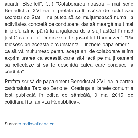
aparțin Bisericii”. (…) ”Colaborarea noastră – mai scrie
Benedict al XVI-lea în prefața cărții scrisă de fostul său
secretar de Stat – nu putea să se mulțumească numai la
activitatea concretă de conducere, dar să meargă mult mai
în profunzime până la angajarea de a sluji astăzi în mod
just Cuvântul lui Dumnezeu, Logos-ul lui Dumnezeu”. ”Mă
folosesc de această circumstanță – încheie papa emerit –
ca să vă mulțumesc pentru acești ani de colaborare și îmi
exprim urarea ca această carte să-i facă pe mulți oameni
să reflecteze și să le deschidă calea care conduce la
credință”.
Prefața scrisă de papa emerit Benedict al XVI-lea la cartea
cardinalului Tarcisio Bertone ”Credința și binele comun” a
fost publicată în ediția de sâmbătă, 9 mai 2015, de
cotidianul italian «La Repubblica».
Sursa:
ro.radiovaticana.va