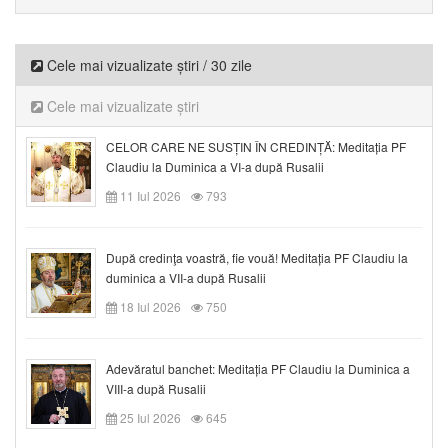
Cele mai vizualizate știri / 30 zile
Cele mai vizualizate știri
CELOR CARE NE SUSȚIN ÎN CREDINȚĂ: Meditația PF
Claudiu la Duminica a VI-a după Rusalii
11 Iul 2026
793
După credinţa voastră, fie vouă! Meditația PF Claudiu la
duminica a VII-a după Rusalii
18 Iul 2026
750
Adevăratul banchet: Meditația PF Claudiu la Duminica a
VIII-a după Rusalii
25 Iul 2026
645