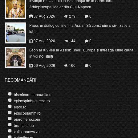
Invitația PF Claudiu la Pelerinajul de la Sanctuarul
Arhiepiscopal Major din Cluj-Napoca
07 Aug 2026
279
0
Papa, în dialog cu tinerii la Assisi: Să construim o civilizație a
iubirii
07 Aug 2026
144
0
Leon al XIV-lea la Assisi: Tineri, Europa și întreaga lume caută
în voi noi sfinți
06 Aug 2026
160
0
RECOMANDĂRI
bisericaromanaunita.ro
episcopiabucuresti.ro
egco.ro
episcopiamm.ro
pioromeno.com
bru-italia.eu
vaticannews.va
catholica.ro