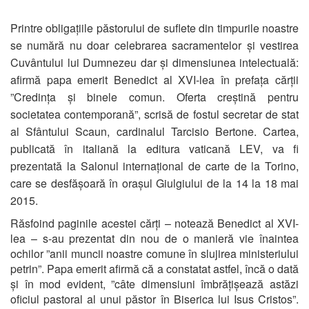
Printre obligațiile păstorului de suflete din timpurile noastre
se numără nu doar celebrarea sacramentelor și vestirea
Cuvântului lui Dumnezeu dar și dimensiunea intelectuală:
afirmă papa emerit Benedict al XVI-lea în prefața cărții
”Credința și binele comun. Oferta creștină pentru
societatea contemporană”, scrisă de fostul secretar de stat
al Sfântului Scaun, cardinalul Tarcisio Bertone. Cartea,
publicată în italiană la editura vaticană LEV, va fi
prezentată la Salonul internațional de carte de la Torino,
care se desfășoară în orașul Giulgiului de la 14 la 18 mai
2015.
Răsfoind paginile acestei cărți – notează Benedict al XVI-
lea – s-au prezentat din nou de o manieră vie înaintea
ochilor ”anii muncii noastre comune în slujirea ministeriului
petrin”. Papa emerit afirmă că a constatat astfel, încă o dată
și în mod evident, ”câte dimensiuni îmbrățișează astăzi
oficiul pastoral al unui păstor în Biserica lui Isus Cristos”.