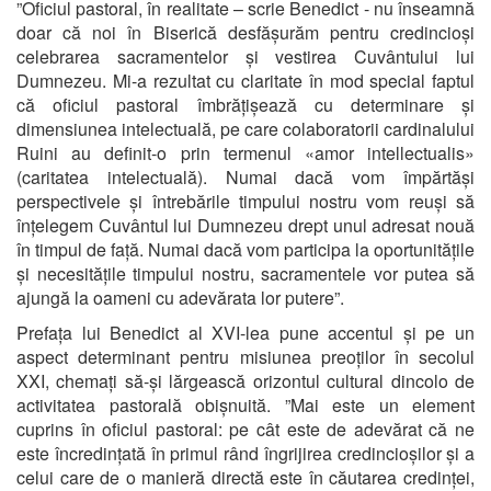
”Oficiul pastoral, în realitate – scrie Benedict - nu înseamnă
doar că noi în Biserică desfășurăm pentru credincioși
celebrarea sacramentelor și vestirea Cuvântului lui
Dumnezeu. Mi-a rezultat cu claritate în mod special faptul
că oficiul pastoral îmbrățișează cu determinare și
dimensiunea intelectuală, pe care colaboratorii cardinalului
Ruini au definit-o prin termenul «amor intellectualis»
(caritatea intelectuală). Numai dacă vom împărtăși
perspectivele și întrebările timpului nostru vom reuși să
înțelegem Cuvântul lui Dumnezeu drept unul adresat nouă
în timpul de față. Numai dacă vom participa la oportunitățile
și necesitățile timpului nostru, sacramentele vor putea să
ajungă la oameni cu adevărata lor putere”.
Prefața lui Benedict al XVI-lea pune accentul și pe un
aspect determinant pentru misiunea preoților în secolul
XXI, chemați să-și lărgească orizontul cultural dincolo de
activitatea pastorală obișnuită. ”Mai este un element
cuprins în oficiul pastoral: pe cât este de adevărat că ne
este încredințată în primul rând îngrijirea credincioșilor și a
celui care de o manieră directă este în căutarea credinței,