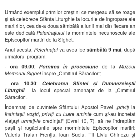
Urmând exemplul primilor creştini ce mergeau să se roage
şi să celebreze Sfânta Liturghie la locurile de îngropare ale
martirilor, cea de-a doua sâmbătă a lunii mai din fiecare an
este dedicată
Pelerinajului
la mormintele necunoscute ale
Episcopilor martiri de la Sighet.
Anul acesta,
Pelerinajul
va avea loc
sâmbătă 9 mai
, după
următorul program:
-
ora 09.00
:
Pornirea în procesiune
de la
Muzeul
Memorial Sighet
înspre „Cimitirul Săracilor”;
-
ora 10.30
:
Celebrarea Sfintei și Dumnezeieștii
Liturghii
la locul special amenajat de la „Cimitirul
Săracilor”.
Îndemnaţi de cuvintele Sfântului Apostol Pavel „
priviţi
la
înaintaşii voştri
,
priviţi
cu luare aminte
cum
şi
-au încheiat
viaţa
şi urmaţi
-
le
credinţa!” (Evrei 13, 7), să ne îndreptăm
paşii şi rugăciunile spre mormintele Episcopilor martiri:
Valeriu Traian Frenţiu, Ioan Suciu, Tit Liviu Chinezu şi