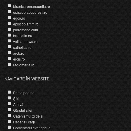
bisericaromanaunita.ro
episcopiabucuresti.ro
egco.ro
episcopiamm.ro
pioromeno.com
bru-italia.eu
vaticannews.va
catholica.ro
arcb.ro
ercis.ro
radiomaria.ro
NAVIGARE ÎN WEBSITE
Prima pagină
Știri
Arhivă
Gândul zilei
Catehismul zi de zi
Recenzii cărți
Comentariu evanghelic