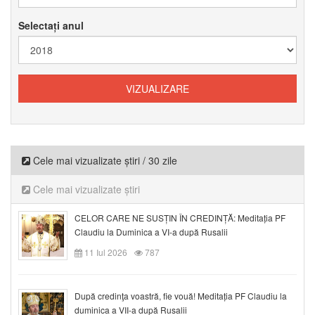
Selectați anul
Cele mai vizualizate știri / 30 zile
Cele mai vizualizate știri
CELOR CARE NE SUSȚIN ÎN CREDINȚĂ: Meditația PF
Claudiu la Duminica a VI-a după Rusalii
11 Iul 2026
787
După credinţa voastră, fie vouă! Meditația PF Claudiu la
duminica a VII-a după Rusalii