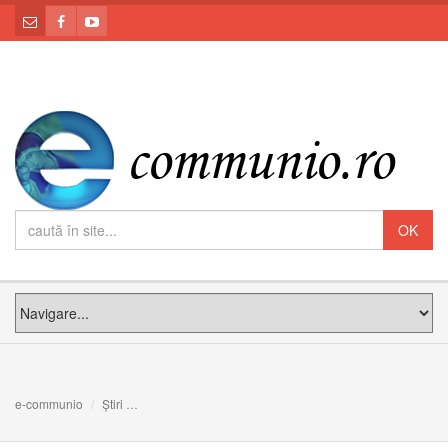
e-communio
Știri
Anunţ: Pelerinajul de la Sighet – sâmbătă, 9 mai 2015