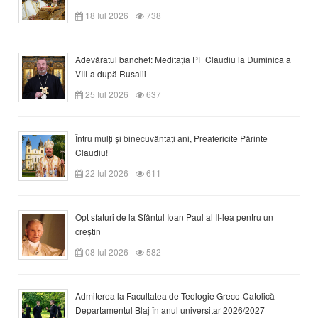
18 Iul 2026
738
Adevăratul banchet: Meditația PF Claudiu la Duminica a
VIII-a după Rusalii
25 Iul 2026
637
Întru mulți și binecuvântați ani, Preafericite Părinte
Claudiu!
22 Iul 2026
611
Opt sfaturi de la Sfântul Ioan Paul al II-lea pentru un
creștin
08 Iul 2026
582
Admiterea la Facultatea de Teologie Greco-Catolică –
Departamentul Blaj în anul universitar 2026/2027