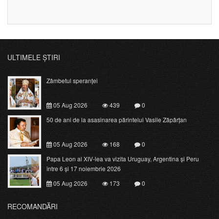
ULTIMELE ȘTIRI
Zâmbetul speranței
05 Aug 2026
439
0
50 de ani de la asasinarea părintelui Vasile Zăpârțan
05 Aug 2026
168
0
Papa Leon al XIV-lea va vizita Uruguay, Argentina și Peru
între 6 și 17 noiembrie 2026
05 Aug 2026
173
0
RECOMANDĂRI