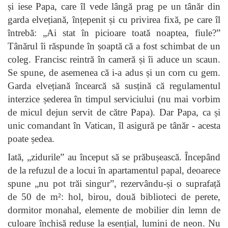
și iese Papa, care îl vede lângă prag pe un tânăr din
garda elvețiană, înțepenit și cu privirea fixă, pe care îl
întrebă: „Ai stat în picioare toată noaptea, fiule?”
Tânărul îi răspunde în șoaptă că a fost schimbat de un
coleg. Francisc reintră în cameră și îi aduce un scaun.
Se spune, de asemenea că i-a adus și un corn cu gem.
Garda elvețiană încearcă să susțină că regulamentul
interzice șederea în timpul serviciului (nu mai vorbim
de micul dejun servit de către Papa). Dar Papa, ca și
unic comandant în Vatican, îl asigură pe tânăr - acesta
poate ședea.
Iată, „zidurile” au început să se prăbușească. Începând
de la refuzul de a locui în apartamentul papal, deoarece
spune „nu pot trăi singur”, rezervându-și o suprafață
de 50 de m²: hol, birou, două biblioteci de perete,
dormitor monahal, elemente de mobilier din lemn de
culoare închisă reduse la esențial, lumini de neon. Nu