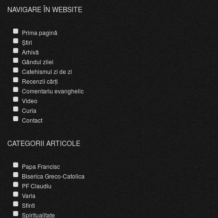
NAVIGARE ÎN WEBSITE
Prima pagină
Știri
Arhivă
Gândul zilei
Catehismul zi de zi
Recenzii cărți
Comentariu evanghelic
Video
Curia
Contact
CATEGORII ARTICOLE
Papa Francisc
Biserica Greco-Catolica
PF Claudiu
Varia
Sfinti
Spiritualitate