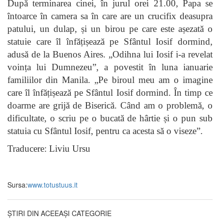
După terminarea cinei, în jurul orei 21.00, Papa se
întoarce în camera sa în care are un crucifix deasupra
patului, un dulap, și un birou pe care este așezată o
statuie care îl înfățișează pe Sfântul Iosif dormind,
adusă de la Buenos Aires. „Odihna lui Iosif i-a revelat
voința lui Dumnezeu”, a povestit în luna ianuarie
familiilor din Manila. „Pe biroul meu am o imagine
care îl înfățișează pe Sfântul Iosif dormind. În timp ce
doarme are grijă de Biserică. Când am o problemă, o
dificultate, o scriu pe o bucată de hârtie și o pun sub
statuia cu Sfântul Iosif, pentru ca acesta să o viseze”.
Traducere: Liviu Ursu
Sursa:
www.totustuus.it
ȘTIRI DIN ACEEAȘI CATEGORIE