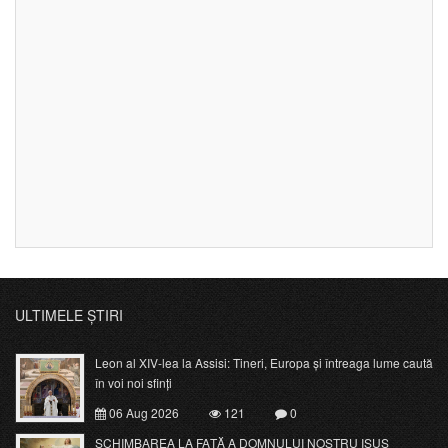
ULTIMELE ȘTIRI
Leon al XIV-lea la Assisi: Tineri, Europa și întreaga lume caută
în voi noi sfinți
06 Aug 2026
121
0
SCHIMBAREA LA FAŢĂ A DOMNULUI NOSTRU ISUS