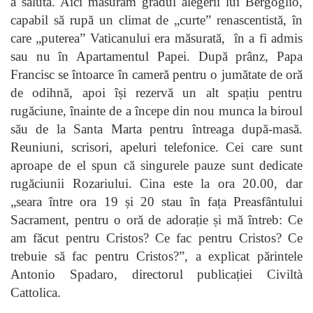
a saluta. Aici măsurăm gradul alegerii lui Bergoglio,
capabil să rupă un climat de „curte” renascentistă, în
care „puterea” Vaticanului era măsurată, în a fi admis
sau nu în Apartamentul Papei. După prânz, Papa
Francisc se întoarce în cameră pentru o jumătate de oră
de odihnă, apoi își rezervă un alt spațiu pentru
rugăciune, înainte de a începe din nou munca la biroul
său de la Santa Marta pentru întreaga după-masă.
Reuniuni, scrisori, apeluri telefonice. Cei care sunt
aproape de el spun că singurele pauze sunt dedicate
rugăciunii Rozariului. Cina este la ora 20.00, dar
„seara între ora 19 și 20 stau în fața Preasfântului
Sacrament, pentru o oră de adorație și mă întreb: Ce
am făcut pentru Cristos? Ce fac pentru Cristos? Ce
trebuie să fac pentru Cristos?”, a explicat părintele
Antonio Spadaro, directorul publicației Civiltà
Cattolica.