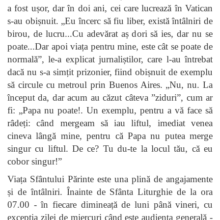
a fost ușor, dar în doi ani, cei care lucrează în Vatican
s-au obișnuit. „Eu încerc să fiu liber, există întâlniri de
birou, de lucru...Cu adevărat aș dori să ies, dar nu se
poate...Dar apoi viața pentru mine, este cât se poate de
normală”, le-a explicat jurnaliștilor, care l-au întrebat
dacă nu s-a simțit prizonier, fiind obișnuit de exemplu
să circule cu metroul prin Buenos Aires. „Nu, nu. La
început da, dar acum au căzut câteva ”ziduri”, cum ar
fi: „Papa nu poate!. Un exemplu, pentru a vă face să
râdeți: când mergeam să iau liftul, imediat venea
cineva lângă mine, pentru că Papa nu putea merge
singur cu liftul. De ce? Tu du-te la locul tău, că eu
cobor singur!”
Viața Sfântului Părinte este una plină de angajamente
și de întâlniri. Înainte de Sfânta Liturghie de la ora
07.00 - în fiecare dimineață de luni până vineri, cu
excepția zilei de miercuri când este audiența generală -