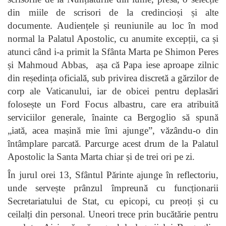
din miile de scrisori de la credincioși și alte
documente. Audiențele și reuniunile au loc în mod
normal la Palatul Apostolic, cu anumite excepții, ca și
atunci când i-a primit la Sfânta Marta pe Shimon Peres
și Mahmoud Abbas, așa că Papa iese aproape zilnic
din reședința oficială, sub privirea discretă a gărzilor de
corp ale Vaticanului, iar de obicei pentru deplasări
folosește un Ford Focus albastru, care era atribuită
serviciilor generale, înainte ca Bergoglio să spună
„iată, acea mașină mie îmi ajunge”, văzându-o din
întâmplare parcată. Parcurge acest drum de la Palatul
Apostolic la Santa Marta chiar și de trei ori pe zi.
În jurul orei 13, Sfântul Părinte ajunge în reflectoriu,
unde servește prânzul împreună cu funcționarii
Secretariatului de Stat, cu epicopi, cu preoți și cu
ceilalți din personal. Uneori trece prin bucătărie pentru