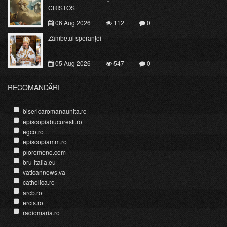
CRISTOS
06 Aug 2026
112
0
Zâmbetul speranței
05 Aug 2026
547
0
RECOMANDĂRI
bisericaromanaunita.ro
episcopiabucuresti.ro
egco.ro
episcopiamm.ro
pioromeno.com
bru-italia.eu
vaticannews.va
catholica.ro
arcb.ro
ercis.ro
radiomaria.ro