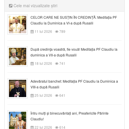
Cele mai vizualizate știri
CELOR CARE NE SUSȚIN ÎN CREDINȚĂ: Meditația PF
Claudiu la Duminica a VI-a după Rusalii
11 Iul 2026
789
După credinţa voastră, fie vouă! Meditația PF Claudiu la
duminica a VII-a după Rusalii
18 Iul 2026
741
Adevăratul banchet: Meditația PF Claudiu la Duminica a
VIII-a după Rusalii
25 Iul 2026
641
Întru mulți și binecuvântați ani, Preafericite Părinte
Claudiu!
22 Iul 2026
614