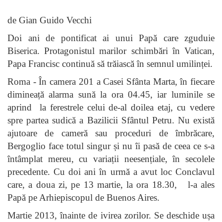
de Gian Guido Vecchi
Doi ani de pontificat ai unui Papă care zguduie
Biserica. Protagonistul marilor schimbări în Vatican,
Papa Francisc continuă să trăiască în semnul umilinței.
Roma - În camera 201 a Casei Sfânta Marta, în fiecare
dimineață alarma sună la ora 04.45, iar luminile se
aprind la ferestrele celui de-al doilea etaj, cu vedere
spre partea sudică a Bazilicii Sfântul Petru. Nu există
ajutoare de cameră sau proceduri de îmbrăcare,
Bergoglio face totul singur și nu îi pasă de ceea ce s-a
întâmplat mereu, cu variații neesențiale, în secolele
precedente. Cu doi ani în urmă a avut loc Conclavul
care, a doua zi, pe 13 martie, la ora 18.30, l-a ales
Papă pe Arhiepiscopul de Buenos Aires.
Martie 2013, înainte de ivirea zorilor. Se deschide ușa