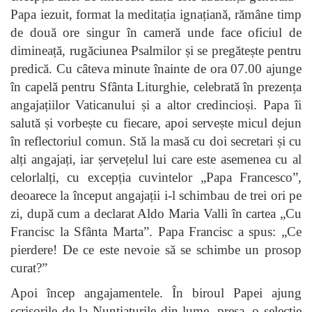
Papa iezuit, format la meditația ignațiană, rămâne timp
de două ore singur în cameră unde face oficiul de
dimineață, rugăciunea Psalmilor și se pregătește pentru
predică. Cu câteva minute înainte de ora 07.00 ajunge
în capelă pentru Sfânta Liturghie, celebrată în prezența
angajațiilor Vaticanului și a altor credincioși. Papa îi
salută și vorbește cu fiecare, apoi servește micul dejun
în reflectoriul comun. Stă la masă cu doi secretari și cu
alți angajați, iar șervețelul lui care este asemenea cu al
celorlalți, cu excepția cuvintelor „Papa Francesco”,
deoarece la început angajații i-l schimbau de trei ori pe
zi, după cum a declarat Aldo Maria Valli în cartea „Cu
Francisc la Sfânta Marta”. Papa Francisc a spus: „Ce
pierdere! De ce este nevoie să se schimbe un prosop
curat?”
Apoi încep angajamentele. În biroul Papei ajung
scrisorile de la Nunțiaturile din lume, presa, o selecție