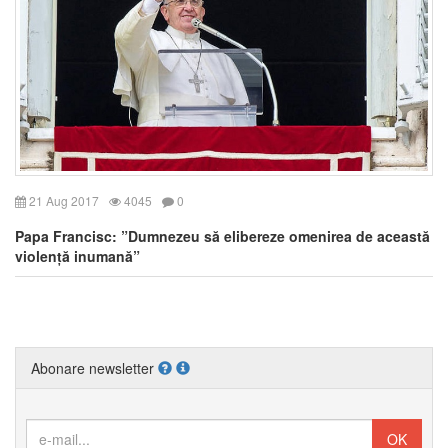
21 Aug 2017
4045
0
Papa Francisc: ”Dumnezeu să elibereze omenirea de această
violență inumană”
Abonare newsletter