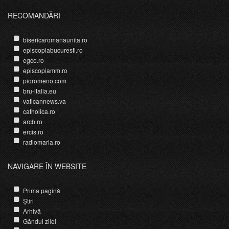
RECOMANDĂRI
bisericaromanaunita.ro
episcopiabucuresti.ro
egco.ro
episcopiamm.ro
pioromeno.com
bru-italia.eu
vaticannews.va
catholica.ro
arcb.ro
ercis.ro
radiomaria.ro
NAVIGARE ÎN WEBSITE
Prima pagină
Știri
Arhivă
Gândul zilei