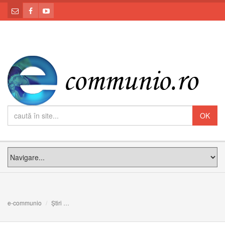
e-communio
Știri
25 de ani de relații diplomatice între România și Sfântul