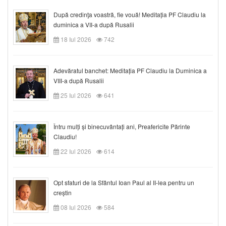
După credinţa voastră, fie vouă! Meditația PF Claudiu la
duminica a VII-a după Rusalii
18 Iul 2026
742
Adevăratul banchet: Meditația PF Claudiu la Duminica a
VIII-a după Rusalii
25 Iul 2026
641
Întru mulți și binecuvântați ani, Preafericite Părinte
Claudiu!
22 Iul 2026
614
Opt sfaturi de la Sfântul Ioan Paul al II-lea pentru un
creștin
08 Iul 2026
584