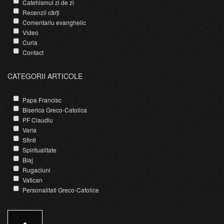
Catehismul zi de zi
Recenzii cărți
Comentariu evanghelic
Video
Curia
Contact
CATEGORII ARTICOLE
Papa Francisc
Biserica Greco-Catolica
PF Claudiu
Varia
Sfinti
Spiritualitate
Blaj
Rugaciuni
Vatican
Personalitati Greco-Catolice