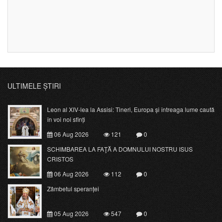
ULTIMELE ȘTIRI
Leon al XIV-lea la Assisi: Tineri, Europa și întreaga lume caută
în voi noi sfinți
06 Aug 2026
121
0
SCHIMBAREA LA FAŢĂ A DOMNULUI NOSTRU ISUS
CRISTOS
06 Aug 2026
112
0
Zâmbetul speranței
05 Aug 2026
547
0