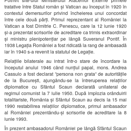
Potrivit site-ului Ministerului Afacerilor Externe primele
tratative între Statul român și Vatican au început în 1920 în
contextul demersurilor privind încheierea unui concordat
între cele două părți. Primul reprezentant al României la
Vatican a fost Dimitrie C. Penescu, care la 12 iunie 1920
și-a prezentat scrisorile de acreditare ca trimis extraordinar
și ministru plenipotențiar pe lângă Suveranul Pontif. În
1938 Legația României a fost ridicată la rang de ambasadă
iar în 1940 s-a revenit la statutul de Legație.
Relațiile bilaterale au intrat într-o stare de încordare la
începutul anului 1946 când nunțiul papal, mons. Andrea
Cassulo a fost declarat ”persona non grata” de autoritățile
de la București, ajungându-se la întreruperea relațiilor
diplomatice cu Sfântul Scaun declarată unilateral de
regimul comunist la 7 iulie 1950. După implozia orânduirii
totalitariste, România și Sfântul Scaun au decis la 15 mai
1990 restabilirea relațiilor diplomatice, primul ambasador
al României prezentându-și scrisorile de acreditare la 8
iunie 1993.
În prezent ambasadorul României pe lângă Sfântul Scaun