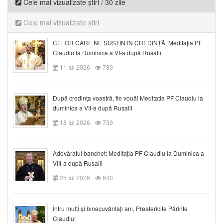
Cele mai vizualizate știri / 30 zile
Cele mai vizualizate știri
CELOR CARE NE SUSȚIN ÎN CREDINȚĂ: Meditația PF
Claudiu la Duminica a VI-a după Rusalii
11 Iul 2026
789
După credinţa voastră, fie vouă! Meditația PF Claudiu la
duminica a VII-a după Rusalii
18 Iul 2026
739
Adevăratul banchet: Meditația PF Claudiu la Duminica a
VIII-a după Rusalii
25 Iul 2026
640
Întru mulți și binecuvântați ani, Preafericite Părinte
Claudiu!