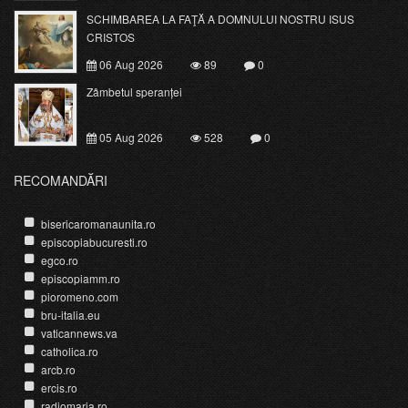
SCHIMBAREA LA FAŢĂ A DOMNULUI NOSTRU ISUS
CRISTOS
06 Aug 2026
89
0
Zâmbetul speranței
05 Aug 2026
528
0
RECOMANDĂRI
bisericaromanaunita.ro
episcopiabucuresti.ro
egco.ro
episcopiamm.ro
pioromeno.com
bru-italia.eu
vaticannews.va
catholica.ro
arcb.ro
ercis.ro
radiomaria.ro