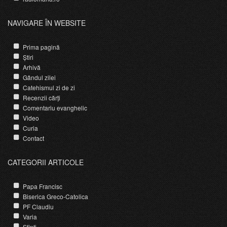
NAVIGARE ÎN WEBSITE
Prima pagină
Știri
Arhivă
Gândul zilei
Catehismul zi de zi
Recenzii cărți
Comentariu evanghelic
Video
Curia
Contact
CATEGORII ARTICOLE
Papa Francisc
Biserica Greco-Catolica
PF Claudiu
Varia
Sfinti