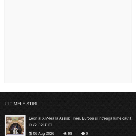
ULTIMELE ȘTIRI
Leon al XIV-lea la Assisi: Tineri, Europa și întreaga lume caută
în voi noi sfinți
06 Aug 2026
98
0