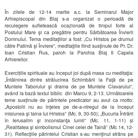
În zilele de 12-14 martie a.c. la Seminarul Major
Arhiepiscopal din Blaj s-a organizat o perioadă de
reculegere sufletească ocazionată de timpul forte al
Postului Mare şi ca pregătire pentru Sărbătoarea Învierii
Domnului. Tema meditaţiilor a fost: „Cu Hristos pe drumul
către Patimă şi Înviere”, meditaţiile fiind susţinute de Pr. Dr.
Ioan Cristian Rus, paroh la Parohia Blaj II Capela
Arhiereilor.
Exercițiile spirituale au început joi după masa cu meditaţia:
„Întâlnirea dintre strălucirea Schimbării la Faţă de pe
Muntele Taborului şi drama de pe Muntele Clavarului”,
având la bază textul biblic din Marcu 9, 2-13. Următoarele
teme susținute de părintele predicator au avut ca motto:
„Apostolii nu au înţeles pe de-a-ntregul de la început
misiunea şi taina lui Hristos” (Mc. 9, 30-50); „Bucuria Întrării
în Ierusalim şi inconstanţa lumii” (Mc. 11, 1-11) și
„Realitatea şi simbolismul Cinei celei de Taină” (Mc 14, 12-
31). Reflecţiile părintelui Cristian s-au menţinut strâns pe