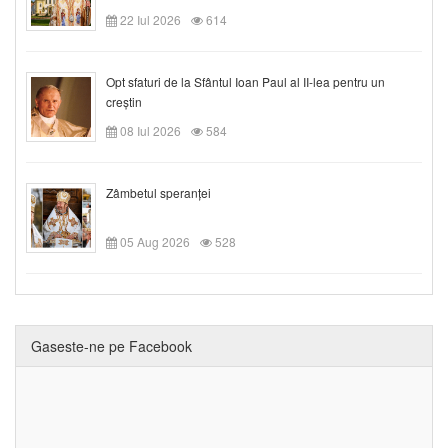
22 Iul 2026
614
Opt sfaturi de la Sfântul Ioan Paul al II-lea pentru un
creștin
08 Iul 2026
584
Zâmbetul speranței
05 Aug 2026
528
Gaseste-ne pe Facebook