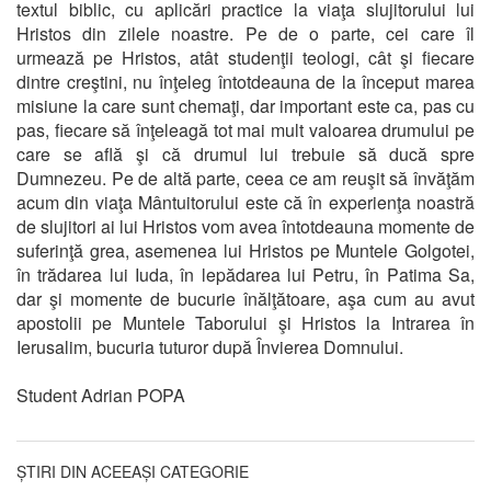
textul biblic, cu aplicări practice la viaţa slujitorului lui
Hristos din zilele noastre. Pe de o parte, cei care îl
urmează pe Hristos, atât studenţii teologi, cât şi fiecare
dintre creştini, nu înţeleg întotdeauna de la început marea
misiune la care sunt chemaţi, dar important este ca, pas cu
pas, fiecare să înţeleagă tot mai mult valoarea drumului pe
care se află şi că drumul lui trebuie să ducă spre
Dumnezeu. Pe de altă parte, ceea ce am reuşit să învăţăm
acum din viaţa Mântuitorului este că în experienţa noastră
de slujitori ai lui Hristos vom avea întotdeauna momente de
suferinţă grea, asemenea lui Hristos pe Muntele Golgotei,
în trădarea lui Iuda, în lepădarea lui Petru, în Patima Sa,
dar şi momente de bucurie înălţătoare, aşa cum au avut
apostolii pe Muntele Taborului şi Hristos la Intrarea în
Ierusalim, bucuria tuturor după Învierea Domnului.
Student Adrian POPA
ȘTIRI DIN ACEEAȘI CATEGORIE