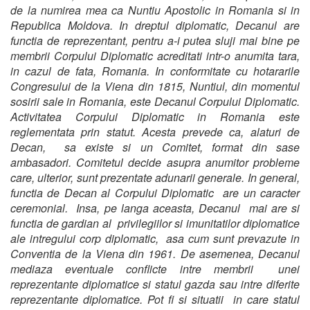
de la numirea mea ca Nuntiu Apostolic in Romania si in
Republica Moldova. In dreptul diplomatic, Decanul are
functia de reprezentant, pentru a-i putea sluji mai bine pe
membrii Corpului Diplomatic acreditati intr-o anumita tara,
in cazul de fata, Romania. In conformitate cu hotararile
Congresului de la Viena din 1815, Nuntiul, din momentul
sosirii sale in Romania, este Decanul Corpului Diplomatic.
Activitatea Corpului Diplomatic in Romania este
reglementata prin statut. Acesta prevede ca, alaturi de
Decan, sa existe si un Comitet, format din sase
ambasadori. Comitetul decide asupra anumitor probleme
care, ulterior, sunt prezentate adunarii generale. In general,
functia de Decan al Corpului Diplomatic are un caracter
ceremonial. Insa, pe langa aceasta, Decanul mai are si
functia de gardian al privilegiilor si imunitatilor diplomatice
ale intregului corp diplomatic, asa cum sunt prevazute in
Conventia de la Viena din 1961. De asemenea, Decanul
mediaza eventuale conflicte intre membrii unei
reprezentante diplomatice si statul gazda sau intre diferite
reprezentante diplomatice. Pot fi si situatii in care statul