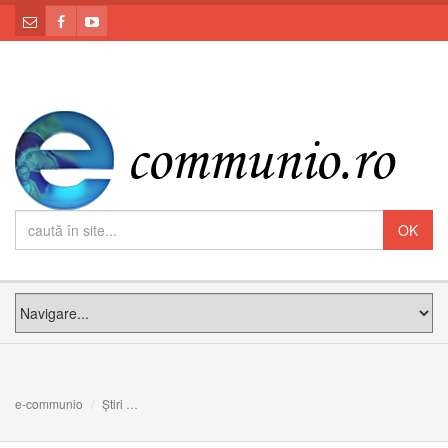
e-communio
Știri
Interviu cu Excelenţa Sa, Javier-Francisco Lozano, Nunţi