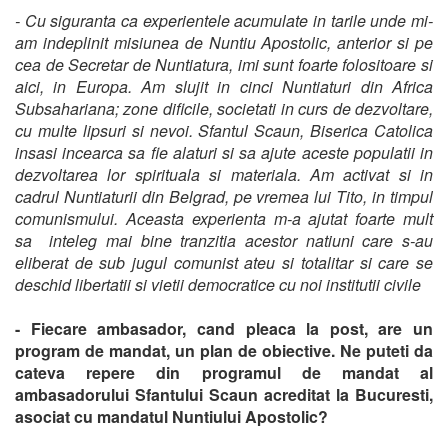
- Cu siguranta ca experientele acumulate in tarile unde mi-
am indeplinit misiunea de Nuntiu Apostolic, anterior si pe
cea de Secretar de Nuntiatura, imi sunt foarte folositoare si
aici, in Europa. Am slujit in cinci Nuntiaturi din Africa
Subsahariana; zone dificile, societati in curs de dezvoltare,
cu multe lipsuri si nevoi. Sfantul Scaun, Biserica Catolica
insasi incearca sa fie alaturi si sa ajute aceste populatii in
dezvoltarea lor spirituala si materiala. Am activat si in
cadrul Nuntiaturii din Belgrad, pe vremea lui Tito, in timpul
comunismului. Aceasta experienta m-a ajutat foarte mult
sa inteleg mai bine tranzitia acestor natiuni care s-au
eliberat de sub jugul comunist ateu si totalitar si care se
deschid libertatii si vietii democratice cu noi institutii civile
- Fiecare ambasador, cand pleaca la post, are un
program de mandat, un plan de obiective. Ne puteti da
cateva repere din programul de mandat al
ambasadorului Sfantului Scaun acreditat la Bucuresti,
asociat cu mandatul Nuntiului Apostolic?