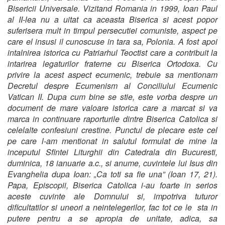
Bisericii Universale. Vizitand Romania in 1999, Ioan Paul
al II-lea nu a uitat ca aceasta Biserica si acest popor
suferisera mult in timpul persecutiei comuniste, aspect pe
care el insusi il cunoscuse in tara sa, Polonia. A fost apoi
intalnirea istorica cu Patriarhul Teoctist care a contribuit la
intarirea legaturilor fraterne cu Biserica Ortodoxa. Cu
privire la acest aspect ecumenic, trebuie sa mentionam
Decretul despre Ecumenism al Conciliului Ecumenic
Vatican II. Dupa cum bine se stie, este vorba despre un
document de mare valoare istorica care a marcat si va
marca in continuare raporturile dintre Biserica Catolica si
celelalte confesiuni crestine. Punctul de plecare este cel
pe care l-am mentionat in salutul formulat de mine la
inceputul Sfintei Liturghii din Catedrala din Bucuresti,
duminica, 18 ianuarie a.c., si anume, cuvintele lui Isus din
Evanghelia dupa Ioan: „Ca toti sa fie una” (Ioan 17, 21).
Papa, Episcopii, Biserica Catolica i-au foarte in serios
aceste cuvinte ale Domnului si, impotriva tuturor
dificultatilor si uneori a neintelegerilor, fac tot ce le sta in
putere pentru a se apropia de unitate, adica, sa