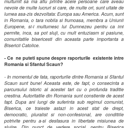
multumit sa ma aflu printre acele persoane care aveau
nevoie de multe lucruri si care, de multe ori, sunt uitate de
lumea asa-zis dezvoltata: Europa sau America. Acum, sunt
in Romania, o tara nobila si frumoasa, membra a Uniunii
Europene, si-i multumesc lui Dumnezeu pentru ca imi
permite, inca, sa pot sluji, cu mult entuziasm si pasiune,
comunitatile bisericesti din aceasta parte importanta a
Bisericii Catolice.
- Ce ne puteti spune despre raporturile existente intre
Romania si Sfantul Scaun?
- In momentul de fata, raporturile dintre Romania si Sfantul
Scaun sunt bune! Aceasta este, de fapt, o consecinta a
parcursului istoric al acestei tari cu o profunda traditie
crestina. Autoritatile din Romania sunt constiente de acest
fapt. Dupa ani lungi de suferinta sub regimul comunist,
Biserica, ce traieste astazi in acest stat de drept,
democratic, pluralist si non-confesional, are conditiile
potrivite pentru a-si desfasura in libertate misiunea de
slujire. Din punct de vedere social, pentru Biserica