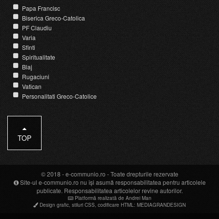
Papa Francisc
Biserica Greco-Catolica
PF Claudiu
Varia
Sfinti
Spiritualitate
Blaj
Rugaciuni
Vatican
Personalitati Greco-Catolice
TOP
© 2018 -
e-communio.ro
- Toate drepturile rezervate
Site-ul e-communio.ro nu își asumă responsabilitatea pentru articolele
publicate. Responsabilitatea articolelor revine autorilor.
Platformă realizată de Andrei Man
Design grafic
,
stiluri CSS
,
codificare HTML
:
MEDIAGRANDESIGN