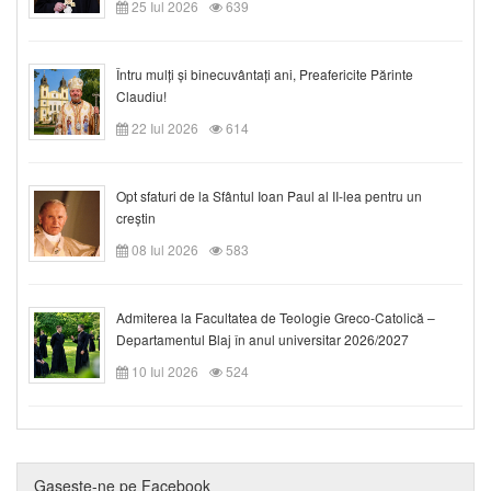
25 Iul 2026
639
Întru mulți și binecuvântați ani, Preafericite Părinte
Claudiu!
22 Iul 2026
614
Opt sfaturi de la Sfântul Ioan Paul al II-lea pentru un
creștin
08 Iul 2026
583
Admiterea la Facultatea de Teologie Greco-Catolică –
Departamentul Blaj în anul universitar 2026/2027
10 Iul 2026
524
Gaseste-ne pe Facebook