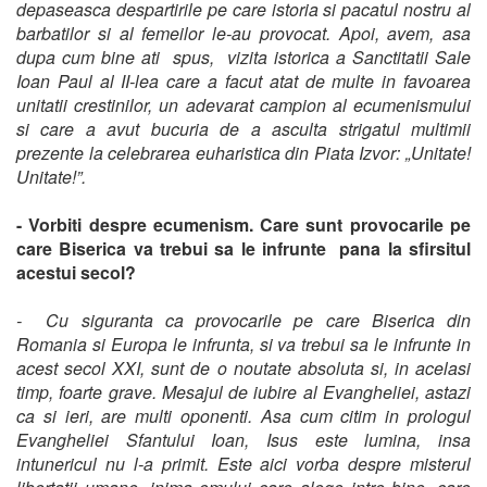
depaseasca despartirile pe care istoria si pacatul nostru al
barbatilor si al femeilor le-au provocat. Apoi, avem, asa
dupa cum bine ati spus, vizita istorica a Sanctitatii Sale
Ioan Paul al II-lea care a facut atat de multe in favoarea
unitatii crestinilor, un adevarat campion al ecumenismului
si care a avut bucuria de a asculta strigatul multimii
prezente la celebrarea euharistica din Piata Izvor: „Unitate!
Unitate!”.
- Vorbiti despre ecumenism. Care sunt provocarile pe
care Biserica va trebui sa le infrunte pana la sfirsitul
acestui secol?
- Cu siguranta ca provocarile pe care Biserica din
Romania si Europa le infrunta, si va trebui sa le infrunte in
acest secol XXI, sunt de o noutate absoluta si, in acelasi
timp, foarte grave. Mesajul de iubire al Evangheliei, astazi
ca si ieri, are multi oponenti. Asa cum citim in prologul
Evangheliei Sfantului Ioan, Isus este lumina, insa
intunericul nu l-a primit. Este aici vorba despre misterul