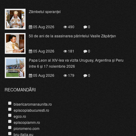
Zâmbetul speranței
05 Aug 2026
490
0
50 de ani de la asasinarea părintelui Vasile Zăpârțan
05 Aug 2026
181
0
Papa Leon al XIV-lea va vizita Uruguay, Argentina și Peru
între 6 și 17 noiembrie 2026
05 Aug 2026
179
0
RECOMANDĂRI
bisericaromanaunita.ro
episcopiabucuresti.ro
egco.ro
episcopiamm.ro
pioromeno.com
bru-italia.eu