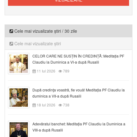
Cele mai vizualizate știri / 30 zile
Cele mai vizualizate știri
CELOR CARE NE SUSȚIN ÎN CREDINȚĂ: Meditația PF
Claudiu la Duminica a VI-a după Rusalii
11 Iul 2026
789
După credinţa voastră, fie vouă! Meditația PF Claudiu la
duminica a VII-a după Rusalii
18 Iul 2026
738
Adevăratul banchet: Meditația PF Claudiu la Duminica a
VIII-a după Rusalii