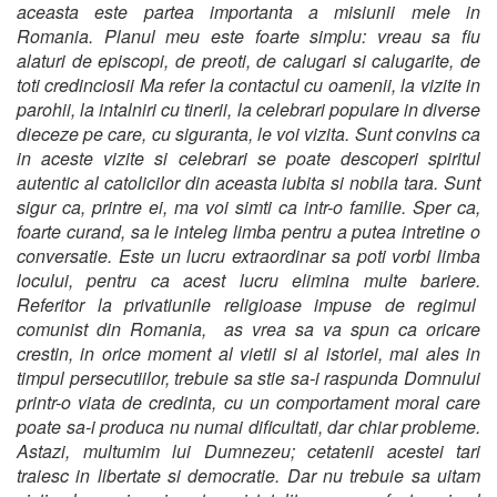
aceasta este partea importanta a misiunii mele in
Romania. Planul meu este foarte simplu: vreau sa fiu
alaturi de episcopi, de preoti, de calugari si calugarite, de
toti credinciosii Ma refer la contactul cu oamenii, la vizite in
parohii, la intalniri cu tinerii, la celebrari populare in diverse
dieceze pe care, cu siguranta, le voi vizita. Sunt convins ca
in aceste vizite si celebrari se poate descoperi spiritul
autentic al catolicilor din aceasta iubita si nobila tara. Sunt
sigur ca, printre ei, ma voi simti ca intr-o familie. Sper ca,
foarte curand, sa le inteleg limba pentru a putea intretine o
conversatie. Este un lucru extraordinar sa poti vorbi limba
locului, pentru ca acest lucru elimina multe bariere.
Referitor la privatiunile religioase impuse de regimul
comunist din Romania, as vrea sa va spun ca oricare
crestin, in orice moment al vietii si al istoriei, mai ales in
timpul persecutiilor, trebuie sa stie sa-i raspunda Domnului
printr-o viata de credinta, cu un comportament moral care
poate sa-i produca nu numai dificultati, dar chiar probleme.
Astazi, multumim lui Dumnezeu; cetatenii acestei tari
traiesc in libertate si democratie. Dar nu trebuie sa uitam