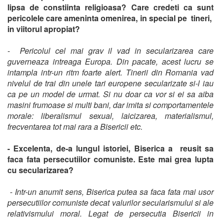
lipsa de constiinta religioasa? Care credeti ca sunt
pericolele care ameninta omenirea, in special pe tineri,
in viitorul apropiat?
- Pericolul cel mai grav il vad in secularizarea care
guverneaza intreaga Europa. Din pacate, acest lucru se
intampla intr-un ritm foarte alert. Tinerii din Romania vad
nivelul de trai din unele tari europene secularizate si-l iau
ca pe un model de urmat. Si nu doar ca vor si ei sa aiba
masini frumoase si multi bani, dar imita si comportamentele
morale: liberalismul sexual, laicizarea, materialismul,
frecventarea tot mai rara a Bisericii etc.
- Excelenta, de-a lungul istoriei, Biserica a reusit sa
faca fata persecutiilor comuniste. Este mai grea lupta
cu secularizarea?
- Intr-un anumit sens, Biserica putea sa faca fata mai usor
persecutiilor comuniste decat valurilor secularismului si ale
relativismului moral. Legat de persecutia Bisericii in