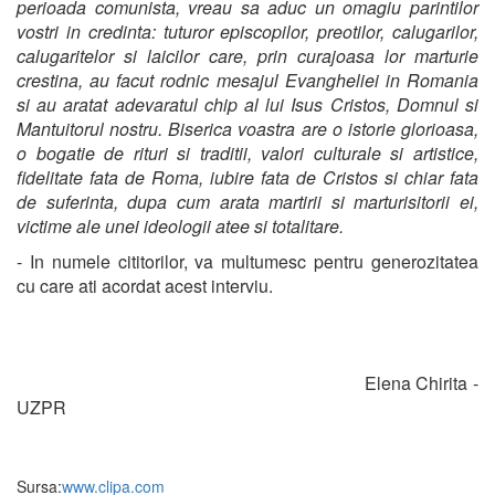
perioada comunista, vreau sa aduc un omagiu parintilor
vostri in credinta: tuturor episcopilor, preotilor, calugarilor,
calugaritelor si laicilor care, prin curajoasa lor marturie
crestina, au facut rodnic mesajul Evangheliei in Romania
si au aratat adevaratul chip al lui Isus Cristos, Domnul si
Mantuitorul nostru. Biserica voastra are o istorie glorioasa,
o bogatie de rituri si traditii, valori culturale si artistice,
fidelitate fata de Roma, iubire fata de Cristos si chiar fata
de suferinta, dupa cum arata martirii si marturisitorii ei,
victime ale unei ideologii atee si totalitare.
- In numele cititorilor, va multumesc pentru generozitatea
cu care ati acordat acest interviu.
Elena Chirita -
UZPR
Sursa:
www.clipa.com