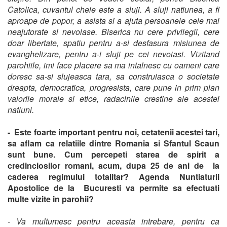
Catolica, cuvantul cheie este a sluji. A sluji natiunea, a fi
aproape de popor, a asista si a ajuta persoanele cele mai
neajutorate si nevoiase. Biserica nu cere privilegii, cere
doar libertate, spatiu pentru a-si desfasura misiunea de
evanghelizare, pentru a-i sluji pe cei nevoiasi. Vizitand
parohiile, imi face placere sa ma intalnesc cu oameni care
doresc sa-si slujeasca tara, sa construiasca o societate
dreapta, democratica, progresista, care pune in prim plan
valorile morale si etice, radacinile crestine ale acestei
natiuni.
- Este foarte important pentru noi, cetatenii acestei tari,
sa aflam ca relatiile dintre Romania si Sfantul Scaun
sunt bune. Cum percepeti starea de spirit a
credinciosilor romani, acum, dupa 25 de ani de la
caderea regimului totalitar? Agenda Nuntiaturii
Apostolice de la Bucuresti va permite sa efectuati
multe vizite in parohii?
- Va multumesc pentru aceasta intrebare, pentru ca