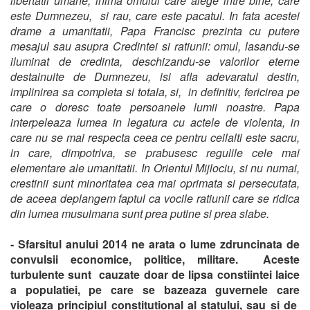
libertatii umane, inima omului care alege intre bine, care
este Dumnezeu, si rau, care este pacatul. In fata acestei
drame a umanitatii, Papa Francisc prezinta cu putere
mesajul sau asupra Credintei si ratiunii: omul, lasandu-se
iluminat de credinta, deschizandu-se valorilor eterne
destainuite de Dumnezeu, isi afla adevaratul destin,
implinirea sa completa si totala, si, in definitiv, fericirea pe
care o doresc toate persoanele lumii noastre. Papa
interpeleaza lumea in legatura cu actele de violenta, in
care nu se mai respecta ceea ce pentru ceilalti este sacru,
in care, dimpotriva, se prabusesc regulile cele mai
elementare ale umanitatii. In Orientul Mijlociu, si nu numai,
crestinii sunt minoritatea cea mai oprimata si persecutata,
de aceea deplangem faptul ca vocile ratiunii care se ridica
din lumea musulmana sunt prea putine si prea slabe.
- Sfarsitul anului 2014 ne arata o lume zdruncinata de
convulsii economice, politice, militare. Aceste
turbulente sunt cauzate doar de lipsa constiintei laice
a populatiei, pe care se bazeaza guvernele care
violeaza principiul constitutional al statului, sau si de