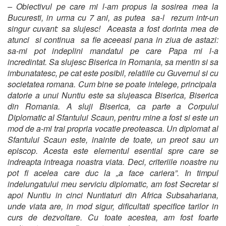
– Obiectivul pe care mi l-am propus la sosirea mea la
Bucuresti, in urma cu 7 ani, as putea sa-l rezum intr-un
singur cuvant: sa slujesc! Aceasta a fost dorinta mea de
atunci si continua sa fie aceeasi pana in ziua de astazi:
sa-mi pot indeplini mandatul pe care Papa mi l-a
incredintat. Sa slujesc Biserica in Romania, sa mentin si sa
imbunatatesc, pe cat este posibil, relatiile cu Guvernul si cu
societatea romana. Cum bine se poate intelege, principala
datorie a unui Nuntiu este sa slujeasca Biserica, Biserica
din Romania. A sluji Biserica, ca parte a Corpului
Diplomatic al Sfantului Scaun, pentru mine a fost si este un
mod de a-mi trai propria vocatie preoteasca. Un diplomat al
Sfantului Scaun este, inainte de toate, un preot sau un
episcop. Acesta este elementul esential spre care se
indreapta intreaga noastra viata. Deci, criteriile noastre nu
pot fi acelea care duc la „a face cariera”. In timpul
indelungatului meu serviciu diplomatic, am fost Secretar si
apoi Nuntiu in cinci Nuntiaturi din Africa Subsahariana,
unde viata are, in mod sigur, dificultati specifice tarilor in
curs de dezvoltare. Cu toate acestea, am fost foarte