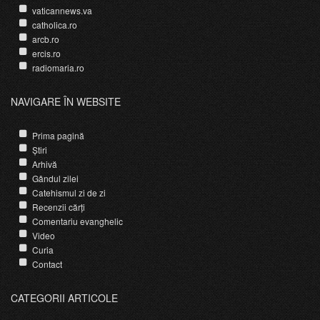
vaticannews.va
catholica.ro
arcb.ro
ercis.ro
radiomaria.ro
NAVIGARE ÎN WEBSITE
Prima pagină
Știri
Arhivă
Gândul zilei
Catehismul zi de zi
Recenzii cărți
Comentariu evanghelic
Video
Curia
Contact
CATEGORII ARTICOLE