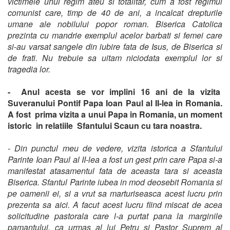
victimele unui regim ateu si totalitar, cum a fost regimul
comunist care, timp de 40 de ani, a incalcat drepturile
umane ale nobilului popor roman. Biserica Catolica
prezinta cu mandrie exemplul acelor barbati si femei care
si-au varsat sangele din iubire fata de Isus, de Biserica si
de frati. Nu trebuie sa uitam niciodata exemplul lor si
tragedia lor.
- Anul acesta se vor implini 16 ani de la vizita
Suveranului Pontif Papa Ioan Paul al II-lea in Romania.
A fost prima vizita a unui Papa in Romania, un moment
istoric in relatiile Sfantului Scaun cu tara noastra.
- Din punctul meu de vedere, vizita istorica a Sfantului
Parinte Ioan Paul al II-lea a fost un gest prin care Papa si-a
manifestat atasamentul fata de aceasta tara si aceasta
Biserica. Sfantul Parinte iubea in mod deosebit Romania si
pe oamenii ei, si a vrut sa marturiseasca acest lucru prin
prezenta sa aici. A facut acest lucru fiind miscat de acea
solicitudine pastorala care l-a purtat pana la marginile
pamantului, ca urmas al lui Petru si Pastor Suprem al