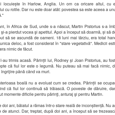
și locuiește în Harlow, Anglia. Un om ca oricare altul, cu 
ui cu rotile. Dar nu este doar atât: povestea sa este aceea a unu
."
ni, în Africa de Sud, unde s-a născut, Martin Pistorius s-a îmb
, şi-a pierdut vocea şi apetitul. Apoi a început să doarmă, și să d
ut să se ascundă de oameni. 18 luni mai târziu, era total han
nica deloc, a fost considerat în "stare vegetativă". Medicii es
era nimic de făcut.
l-au trimis acasă. Părinții lui, Rodney și Joan Pistorius, au fost
pte că fiul lor este o legumă. Nu puteau să mai facă nimic, d
 îngrijire până când va muri.
terioasa boală nu a evoluat cum se credea. Părinții se ocupa
fiind că fiul lor continuă să trăiască. O poveste de dăruire, da
t momente dificile pentru părinţi, anturaj şi pentru Martin.
 doi ani, băiatul a rămas într-o stare reală de inconștiență. Nu ar
e de atunci. Dar, treptat, după doi ani, a început să se trezească