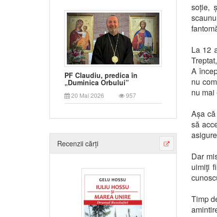
soție, 
scaunul
fantomă
La 12 a
Treptat
A încep
PF Claudiu, predica în
nu comu
„Duminica Orbului”
nu mai 
20 Mai 2026
957
Așa că 
să acce
asigure
Recenzii cărți
Dar mis
uimiţi 
cunoscu
Timp de
amintir