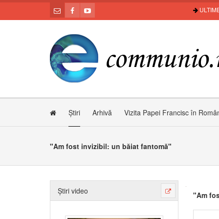
ULTIME
Știri
Arhivă
Vizita Papei Francisc în Româ
"Am fost invizibil: un băiat fantomă"
Știri video
"Am fos