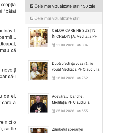
excepţia
Cele mai vizualizate știri / 30 zile
i "băiat
Cele mai vizualizate știri
olnăvit.
CELOR CARE NE SUSȚIN
oarmă...
ÎN CREDINȚĂ: Meditația PF
Claudiu la Duminica a VI-a
dicapat,
11 Iul 2026
804
după Rusalii
timau că
După credinţa voastră, fie
 nevoiţi
vouă! Meditația PF Claudiu la
duminica a VII-a după Rusalii
oar să-i
18 Iul 2026
762
u de el,
Adevăratul banchet:
r care a
Meditația PF Claudiu la
Duminica a VIII-a după
25 Iul 2026
655
Rusalii
e nici o
, să fie
Zâmbetul speranței