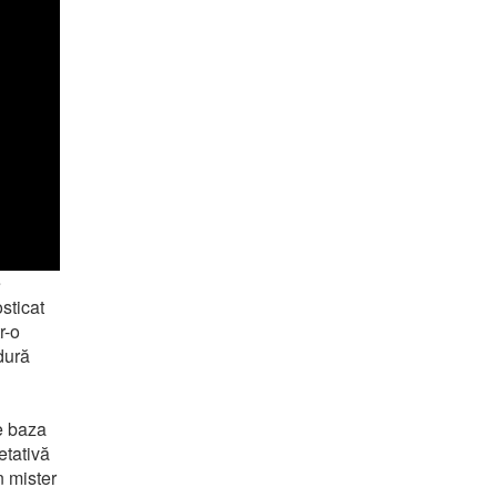
e
sticat
r-o
dură
pe baza
etativă
n mister