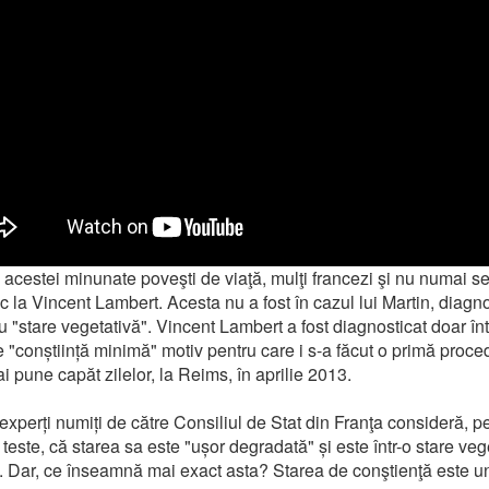
 acestei minunate poveşti de viaţă, mulţi francezi şi nu numai s
 la Vincent Lambert. Acesta nu a fost în cazul lui Martin, diagno
cu "stare vegetativă". Vincent Lambert a fost diagnosticat doar înt
e "conștiință minimă" motiv pentru care i s-a făcut o primă proce
ai pune capăt zilelor, la Reims, în aprilie 2013.
 experți numiți de către Consiliul de Stat din Franţa consideră, 
 teste, că starea sa este "ușor degradată" și este într-o stare veg
. Dar, ce înseamnă mai exact asta? Starea de conştienţă este u