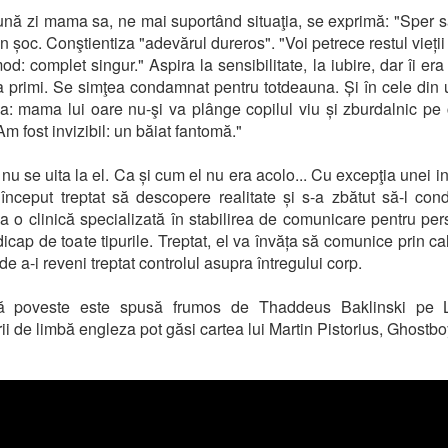
bună zi mama sa, ne mai suportând situaţia, se exprimă: "Sper s
un șoc. Conştientiza "adevărul dureros". "Voi petrece restul vieții
d: complet singur." Aspira la sensibilitate, la iubire, dar îi era
a primi. Se simţea condamnat pentru totdeauna. Și în cele din
: mama lui oare nu-şi va plânge copilul viu și zburdalnic pe 
Am fost invizibil: un băiat fantomă."
nu se uita la el. Ca și cum el nu era acolo... Cu excepţia unei in
început treptat să descopere realitate și s-a zbătut să-l co
la o clinică specializată în stabilirea de comunicare pentru pe
icap de toate tipurile. Treptat, el va învăța să comunice prin cal
de a-i reveni treptat controlul asupra întregului corp.
ă poveste este spusă frumos de Thaddeus Baklinski pe Li
rii de limbă engleza pot găsi cartea lui Martin Pistorius, Ghostbo