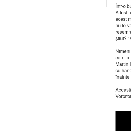
Într-o 
A fost 
acest mo
nu le v
resemna
ştiut? "
Nimeni 
care a 
Martin 
cu hand
înainte 
Aceast
Vorbito