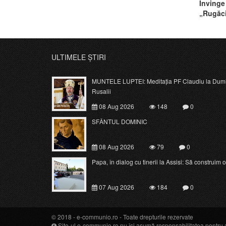
Învinge
„Rugăci
ULTIMELE ȘTIRI
MUNTELE LUPTEI: Meditația PF Claudiu la Dumi
Rusalii
08 Aug 2026
148
0
SFÂNTUL DOMINIC
08 Aug 2026
79
0
Papa, în dialog cu tinerii la Assisi: Să construim o c
07 Aug 2026
184
0
© 2018 -
e-communio.ro
- Toate drepturile rezervate
Site-ul e-communio.ro nu își asumă responsabilitatea pentru art