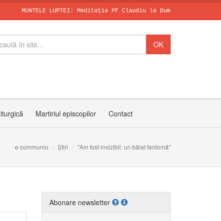
NTELE LUPTEI: Meditația PF Claudiu la Duminica a X-a după Rusali
SFÂNTUL DOMINI
Papa, în dialo
Invitația PF C
iturgică
Martiriul episcopilor
Contact
e-communio
Știri
"Am fost invizibil: un băiat fantomă"
Abonare newsletter