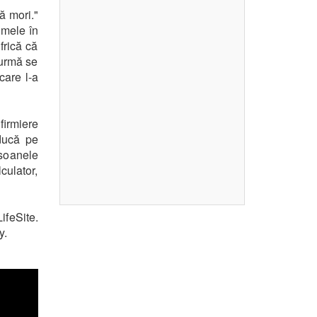
ă mori."
 mele în
 frică că
 urmă se
care l-a
firmiere
nducă pe
rsoanele
culator,
feSite.
y.