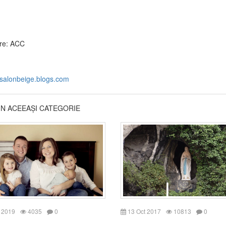
re: ACC
esalonbeige.blogs.com
DIN ACEEAȘI CATEGORIE
 2019
4035
0
13 Oct 2017
10813
0