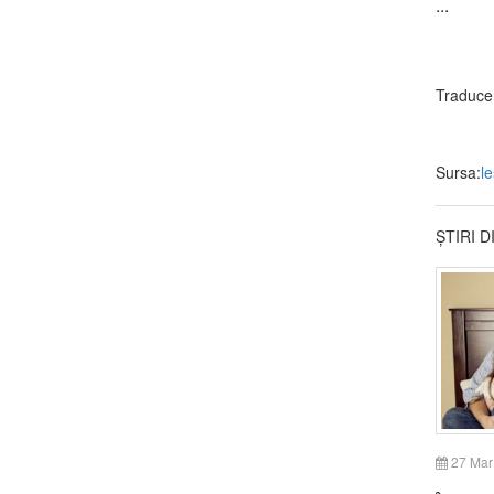
...
Traduce
Sursa:
l
ȘTIRI 
27 Mar