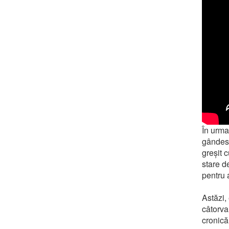
În urma
gândesc
greșit 
stare d
pentru 
Astăzi,
câtorva
cronică