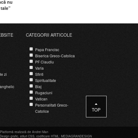
acă nu
tale”
EBSITE
CATEGORII ARTICOLE
Papa Francisc
Biserica Greco-Catolica
PF Claudiu
Varia
e zi
Sfinti
Spiritualitate
anghelic
Blaj
Rugaciuni
Vatican
Personalitati Greco-
TOP
Catolice
Platformă realizată de Andrei Man
Design grafic
,
stiluri CSS
,
codificare HTML
:
MEDIAGRANDESIGN