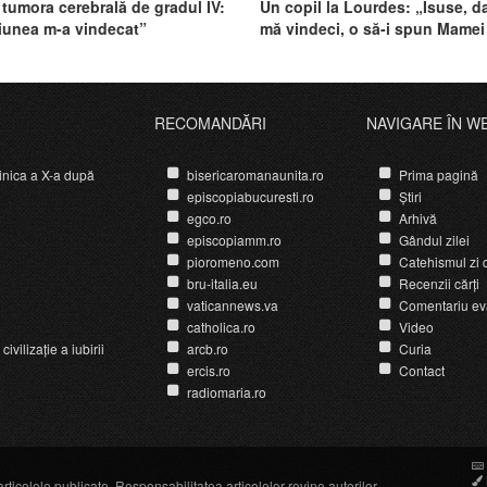
 tumora cerebrală de gradul IV:
Un copil la Lourdes: „Isuse, d
unea m-a vindecat”
mă vindeci, o să-i spun Mamei 
RECOMANDĂRI
NAVIGARE ÎN W
nica a X-a după
bisericaromanaunita.ro
Prima pagină
episcopiabucuresti.ro
Știri
egco.ro
Arhivă
episcopiamm.ro
Gândul zilei
pioromeno.com
Catehismul zi d
bru-italia.eu
Recenzii cărți
vaticannews.va
Comentariu ev
catholica.ro
Video
ivilizație a iubirii
arcb.ro
Curia
ercis.ro
Contact
radiomaria.ro
icolele publicate. Responsabilitatea articolelor revine autorilor.