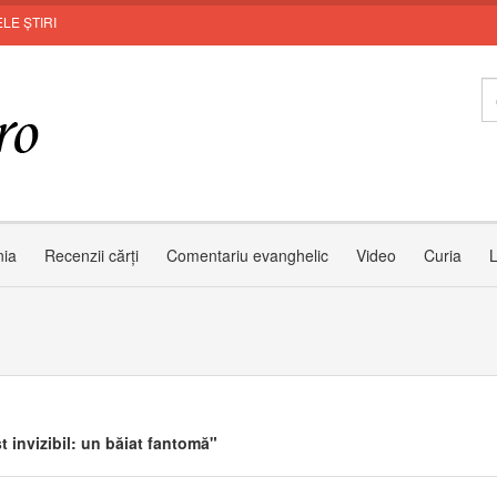
LE ȘTIRI
MU
nia
Recenzii cărți
Comentariu evanghelic
Video
Curia
L
t invizibil: un băiat fantomă"