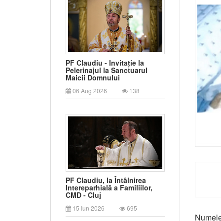
PF Claudiu - Invitație la
Pelerinajul la Sanctuarul
Maicii Domnului
06 Aug 2026
138
PF Claudiu, la Întâlnirea
Intereparhială a Familiilor,
CMD - Cluj
15 Iun 2026
695
Numele 