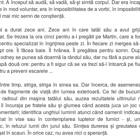
nt. A început să audă, să vadă, să-şi simtă corpul. Dar era inca
e în mod voluntar, era în imposibilitatea de a vorbi, în imposibili
l mai mic semn de conștiență.
ul a durat zece ani. Zece ani în care tatăl său a avut grij
at. Se trezea la ora cinci pentru a-l pregăti pe Martin, care a fos
 centru specializat în îngrijirea peste zi. În fiecare zi mergea să
t ore. Îi făcea baie. Îl hrănea. Îl pregătea pentru somn. Du
odney se punea să doarmă la rândul său, dar nu fără a pune a
pă două ore: pentru a fi sigur că se va trezi să-l întoarcă pe fiu
tru a preveni escarele ...
 între timp, striga, striga în sinea sa. Dar încerca, de asemene
de fragmente de viață din lumea exterioară. Ce fel de bucur
 radioul din maşina tatălui său, auzea rezultatele ultimului
; îl încuraja pe fratele său și glumea când acesta juca un joc 
mentarii; identifica unghiul luminii atunci când oamenii indicau
iat în vise sau în contemplarea luptelor de furnici - și, un
ic, în refuzul lumii din jurul său. Simțea durerea și greutatea 
gat în scaun. În orice caz, nu avea nici o speranță.