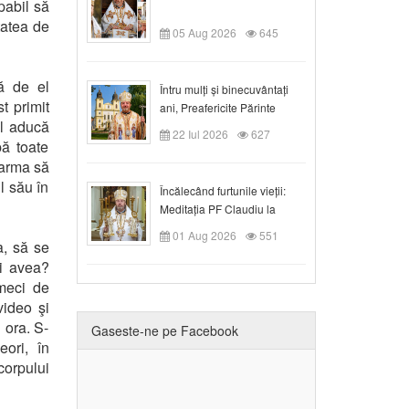
pabil să
tatea de
05 Aug 2026
645
ă de el
Întru mulți și binecuvântați
t primit
ani, Preafericite Părinte
-l aducă
Claudiu!
22 Iul 2026
627
pă toate
larma să
l său în
Încălecând furtunile vieții:
Meditația PF Claudiu la
Duminica a IX-a după Rusalii
01 Aug 2026
551
a, să se
ii avea?
 meci de
video şi
 ora. S-
Gaseste-ne pe Facebook
eori, în
corpului