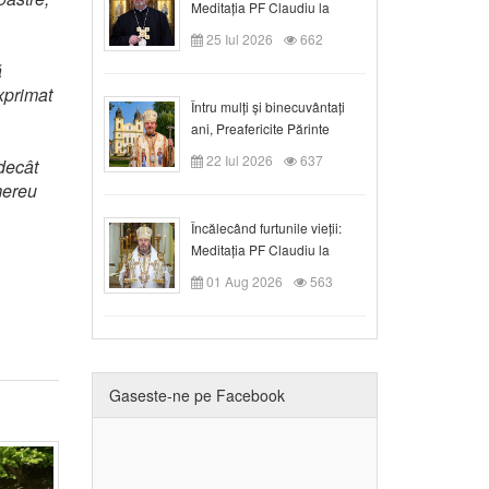
Meditația PF Claudiu la
Duminica a VIII-a după
25 Iul 2026
662
Rusalii
ă
xprimat
Întru mulți și binecuvântați
ani, Preafericite Părinte
Claudiu!
22 Iul 2026
637
decât
mereu
Încălecând furtunile vieții:
Meditația PF Claudiu la
Duminica a IX-a după Rusalii
01 Aug 2026
563
Gaseste-ne pe Facebook