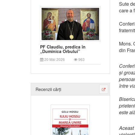
Sute de 
care a f
Conferi
fraternit
Mons. O
PF Claudiu, predica în
din Fra
„Duminica Orbului”
20 Mai 2026
963
Conferi
și groa
persoan
între vi
Recenzii cărți
Biserica
prieten
este al
Aceast a
violenț