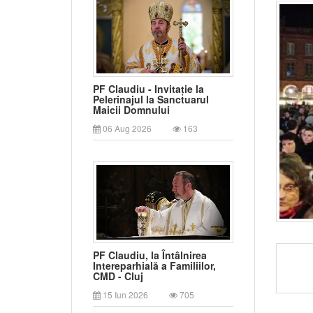
PF Claudiu - Invitație la
Pelerinajul la Sanctuarul
Maicii Domnului
06 Aug 2026
163
PF Claudiu, la Întâlnirea
Intereparhială a Familiilor,
CMD - Cluj
15 Iun 2026
705