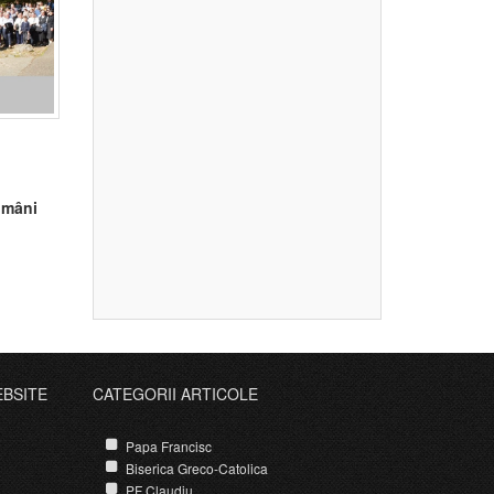
români
EBSITE
CATEGORII ARTICOLE
Papa Francisc
Biserica Greco-Catolica
PF Claudiu