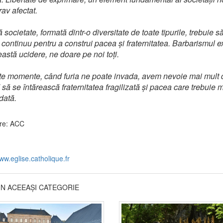
rav afectat.
societate, formată dintr-o diversitate de toate tipurile, trebuie s
 continuu pentru a construi pacea și fraternitatea. Barbarismul e
eastă ucidere, ne doare pe noi toți.
te momente, când furia ne poate invada, avem nevoie mai mult 
 să se întărească fraternitatea fragilizată și pacea care trebuie 
dată.
re: ACC
ww.eglise.catholique.fr
DIN ACEEAȘI CATEGORIE