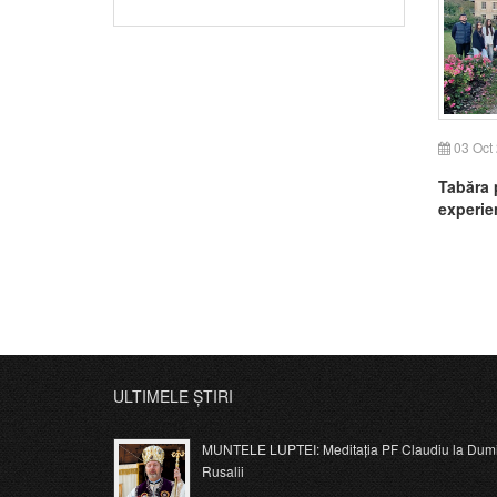
03 Oct
Tabăra p
experie
ULTIMELE ȘTIRI
MUNTELE LUPTEI: Meditația PF Claudiu la Dumi
Rusalii