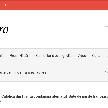
LE ȘTIRI
nia
Recenzii cărți
Comentariu evanghelic
Video
Curia
L
Biserica Catolică din Franța condamnă atentatul. Sute de mii de francezi au ieșit în stradă
e-
a Catolică din Franța condamnă atentatul. Sute de mii de francezi a
ă