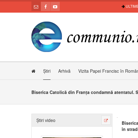
ULTIME
Știri
Arhivă
Vizita Papei Francisc în Româ
Știri video
Biseric
în strad