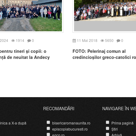
 2024
1914
0
11 Mai 2018
5650
0
entru tineri și copii: o
FOTO: Pelerinaj comun al
nță de neuitat la Andecy
credincioșilor greco-catolici 
de la Paris și Roma la Lourdes
RECOMANDĂRI
NAVIGARE ÎN W
nica a X-a după
bisericaromanaunita.ro
Prima pagină
episcopiabucuresti.ro
Știri
egco.ro
Arhivă