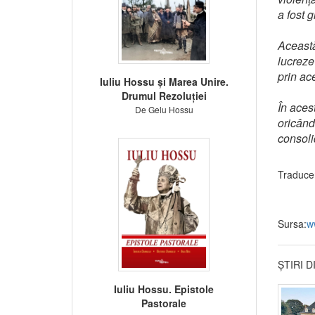
a fost g
Această 
lucreze
prin ac
Iuliu Hossu și Marea Unire.
Drumul Rezoluției
În aces
De Gelu Hossu
oricând
consoli
Traduce
Sursa:
w
ȘTIRI 
Iuliu Hossu. Epistole
Pastorale