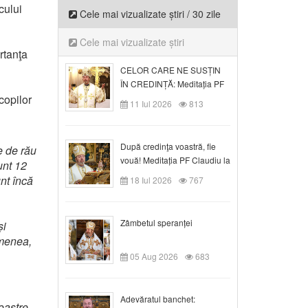
cului
Cele mai vizualizate știri / 30 zile
Cele mai vizualizate știri
rtanţa
CELOR CARE NE SUSȚIN
ÎN CREDINȚĂ: Meditația PF
copilor
Claudiu la Duminica a VI-a
11 Iul 2026
813
după Rusalii
După credinţa voastră, fie
e de rău
vouă! Meditația PF Claudiu la
unt 12
duminica a VII-a după Rusalii
unt încă
18 Iul 2026
767
Zâmbetul speranței
și
emenea,
05 Aug 2026
683
Adevăratul banchet:
oastre,