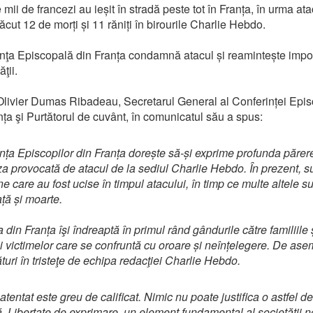
mii de francezi au ieșit în stradă peste tot în Franța, în urma ata
ăcut 12 de morți și 11 răniți în birourile Charlie Hebdo.
nţa Episcopală din Franța condamnă atacul și reamintește impo
ăţii.
livier Dumas Ribadeau, Secretarul General al Conferinței Epis
nța şi Purtătorul de cuvânt, în comunicatul său a spus:
nța Episcopilor din Franța dorește să-și exprime profunda părer
za provocată de atacul de la sediul Charlie Hebdo. În prezent, s
e care au fost ucise în timpul atacului, în timp ce multe altele s
ață și moarte.
 din Franța îşi îndreaptă în primul rând gândurile către familiile 
ii victimelor care se confruntă cu oroare și neînțelegere. De as
ături în tristeţe de echipa redacţiei Charlie Hebdo.
tentat este greu de calificat. Nimic nu poate justifica o astfel de
ă. Libertate de exprimare, un element fundamental al societății n