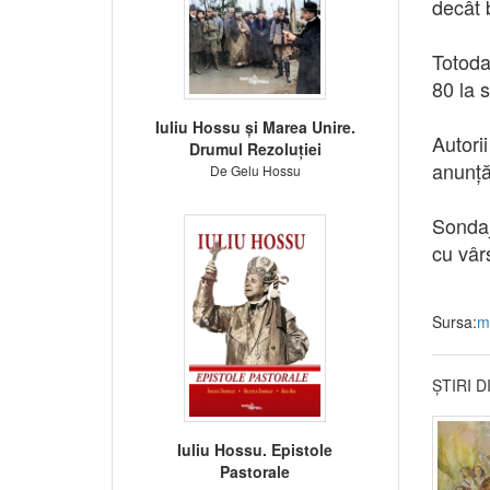
decât b
Totoda
80 la 
Iuliu Hossu și Marea Unire.
Autori
Drumul Rezoluției
anunță
De Gelu Hossu
Sondaj
cu vâr
Sursa:
m
ȘTIRI 
Iuliu Hossu. Epistole
Pastorale