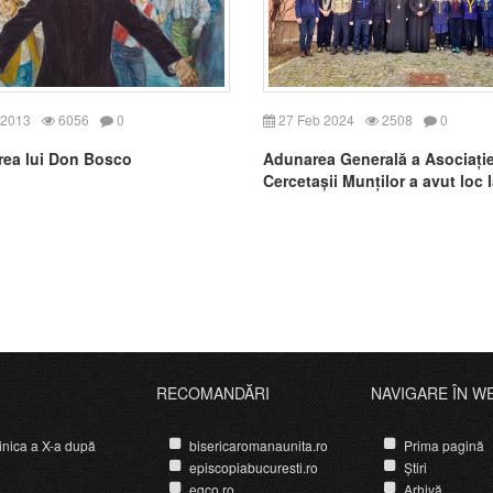
 2013
6056
0
27 Feb 2024
2508
0
rea lui Don Bosco
Adunarea Generală a Asociație
Cercetașii Munților a avut loc l
Napoca
RECOMANDĂRI
NAVIGARE ÎN W
nica a X-a după
bisericaromanaunita.ro
Prima pagină
episcopiabucuresti.ro
Știri
egco.ro
Arhivă