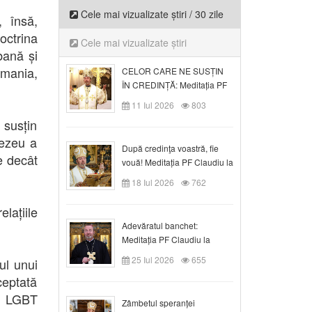
Cele mai vizualizate știri / 30 zile
, însă,
octrina
Cele mai vizualizate știri
bană și
omania,
CELOR CARE NE SUSȚIN
ÎN CREDINȚĂ: Meditația PF
Claudiu la Duminica a VI-a
11 Iul 2026
803
după Rusalii
 susțin
nezeu a
După credinţa voastră, fie
e decât
vouă! Meditația PF Claudiu la
duminica a VII-a după Rusalii
18 Iul 2026
762
elațiile
Adevăratul banchet:
Meditația PF Claudiu la
Duminica a VIII-a după
25 Iul 2026
655
zul unui
Rusalii
ceptată
le LGBT
Zâmbetul speranței