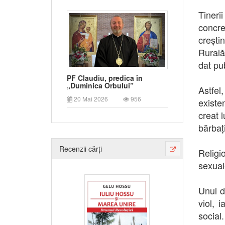
Tineri
concre
crești
Rurală
dat pub
PF Claudiu, predica în
„Duminica Orbului”
Astfel
20 Mai 2026
956
existe
creat 
bărbați
Recenzii cărți
Religio
sexuale
Unul di
viol, 
social