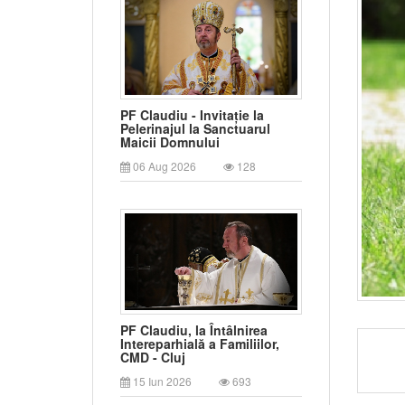
PF Claudiu - Invitație la
Pelerinajul la Sanctuarul
Maicii Domnului
06 Aug 2026
128
PF Claudiu, la Întâlnirea
Intereparhială a Familiilor,
CMD - Cluj
15 Iun 2026
693