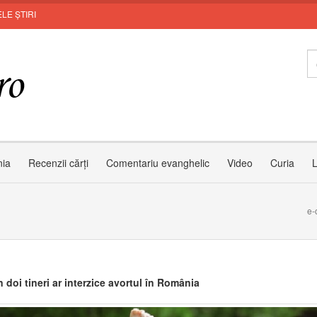
LE ȘTIRI
nia
Recenzii cărți
Comentariu evanghelic
Video
Curia
L
e-
 doi tineri ar interzice avortul în România