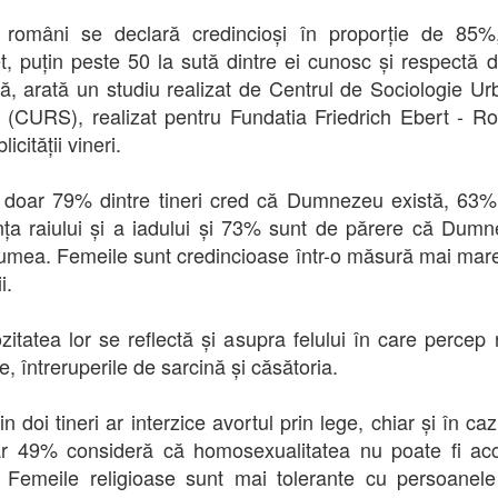
i români se declară credincioși în proporție de 85%
t, puțin peste 50 la sută dintre ei cunosc și respectă d
nă, arată un studiu realizat de Centrul de Sociologie Ur
 (CURS), realizat pentru Fundatia Friedrich Ebert - R
licității vineri.
, doar 79% dintre tineri cred că Dumnezeu există, 63%
nța raiului și a iadului și 73% sunt de părere că Dum
lumea. Femeile sunt credincioase într-o măsură mai mar
i.
zitatea lor se reflectă și asupra felului în care percep r
, întreruperile de sarcină și căsătoria.
n doi tineri ar interzice avortul prin lege, chiar și în ca
iar 49% consideră că homosexualitatea nu poate fi ac
. Femeile religioase sunt mai tolerante cu persoane