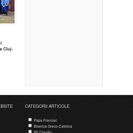
i
a Cluj-
EBSITE
CATEGORII ARTICOLE
Papa Francisc
Biserica Greco-Catolica
PF Claudiu