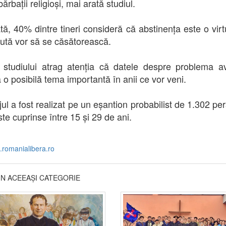
ărbații religioși, mai arată studiul.
tă, 40% dintre tineri consideră că abstinența este o virtu
sută vor să se căsătorească.
i studiului atrag atenția că datele despre problema av
 o posibilă tema importantă în anii ce vor veni.
ul a fost realizat pe un eșantion probabilist de 1.302 pe
ste cuprinse între 15 și 29 de ani.
.romanialibera.ro
DIN ACEEAȘI CATEGORIE