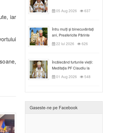
05 Aug 2026
637
te, iar
Întru mulți și binecuvântați
ani, Preafericite Părinte
ortului
Claudiu!
22 Iul 2026
626
rsoane,
Încălecând furtunile vieții:
Meditația PF Claudiu la
Duminica a IX-a după Rusalii
01 Aug 2026
548
Gaseste-ne pe Facebook