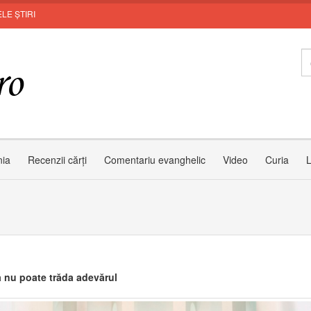
LE ȘTIRI
nia
Recenzii cărți
Comentariu evanghelic
Video
Curia
L
a nu poate trăda adevărul