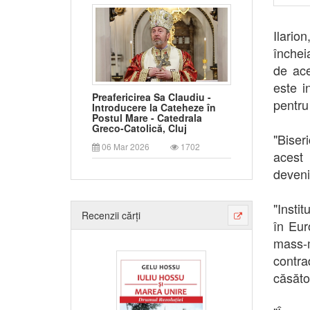
Ilario
închei
de ace
este i
Preafericirea Sa Claudiu -
pentru 
Introducere la Cateheze în
Postul Mare - Catedrala
Greco-Catolică, Cluj
"Bise
06 Mar 2026
1702
acest
deveni
"Insti
Recenzii cărți
în Eur
mass-
contra
căsător