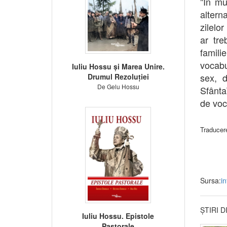
"În mu
altern
zilelo
ar tre
famili
vocabu
Iuliu Hossu și Marea Unire.
sex, d
Drumul Rezoluției
De Gelu Hossu
Sfânta
de voc
Traducer
Sursa:
i
ȘTIRI 
Iuliu Hossu. Epistole
Pastorale