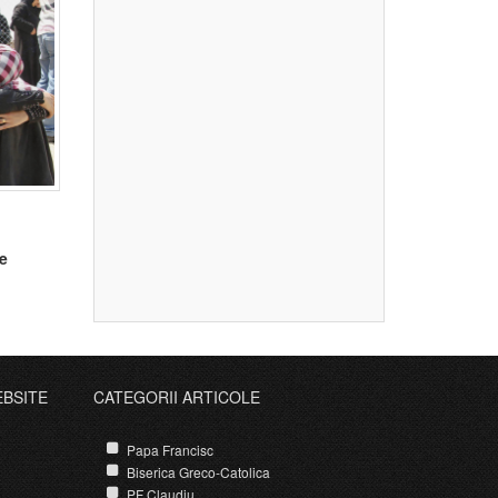
re
EBSITE
CATEGORII ARTICOLE
Papa Francisc
Biserica Greco-Catolica
PF Claudiu