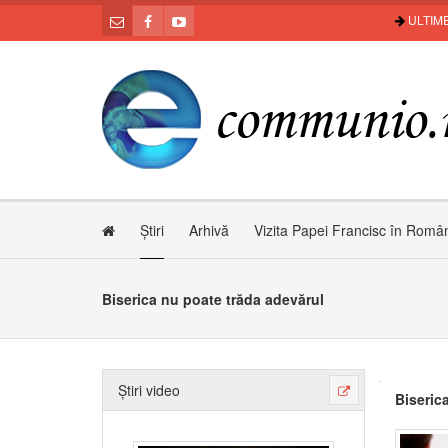
ULTIME
Știri
Arhivă
Vizita Papei Francisc în Româ
Biserica nu poate trăda adevărul
Știri video
Biseric