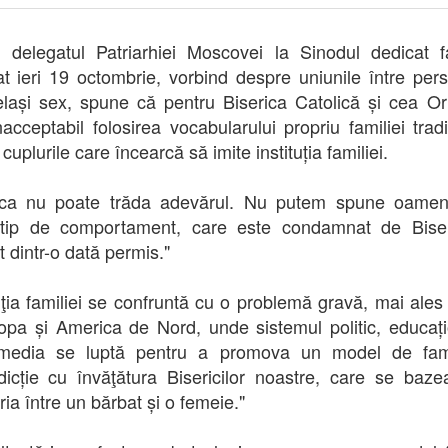
n, delegatul Patriarhiei Moscovei la Sinodul dedicat fa
at ieri 19 octombrie, vorbind despre uniunile între per
lași sex, spune că pentru Biserica Catolică și cea O
nacceptabil folosirea vocabularului propriu familiei tradi
cuplurile care încearcă să imite instituția familiei
.
rica nu poate trăda adevărul. Nu putem spune oameni
 tip de comportament, care este condamnat de Biser
t dintr-o dată permis."
tuţia familiei se confruntă cu o problemă gravă, mai ales 
opa și America de Nord, unde sistemul politic, educați
media se luptă pentru a promova un model de fami
dicție cu învăţătura Bisericilor noastre, care se baz
ia între un bărbat și o femeie."