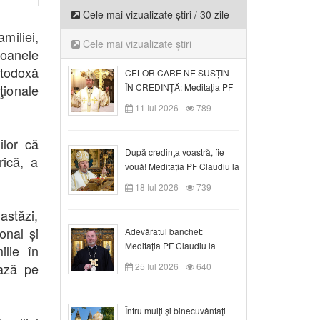
Cele mai vizualizate știri / 30 zile
miliei,
Cele mai vizualizate știri
soanele
rtodoxă
CELOR CARE NE SUSȚIN
ţionale
ÎN CREDINȚĂ: Meditația PF
Claudiu la Duminica a VI-a
11 Iul 2026
789
după Rusalii
lor că
După credinţa voastră, fie
ică, a
vouă! Meditația PF Claudiu la
duminica a VII-a după Rusalii
18 Iul 2026
739
astăzi,
onal și
Adevăratul banchet:
Meditația PF Claudiu la
lie în
Duminica a VIII-a după
ează pe
25 Iul 2026
640
Rusalii
Întru mulți și binecuvântați