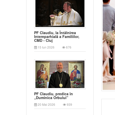
PF Claudiu, la Întâlnirea
Intereparhială a Familiilor,
CMD - Cluj
15 Iun 2026
676
PF Claudiu, predica în
„Duminica Orbului”
20 Mai 2026
939