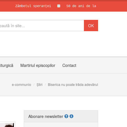
Zâmbetul speranței
50 de ani de la asasinarea părintelui
Papa Leon al X
30 de ani de C
iturgică
Martiriul episcopilor
Contact
e-communio
Știri
Biserica nu poate trăda adevărul
Abonare newsletter