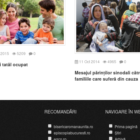
 2015
5209
0
11 Oct 2014
4965
0
i tatăl ocupat
Mesajul părinților sinodali căt
familiile care suferă din cauza
conflictelor
RECOMANDĂRI
NAVIGARE ÎN W
bisericaromanaunita.ro
Prima pagină
episcopiabucuresti.ro
Știri
egco.ro
Arhivă