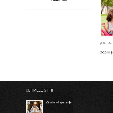
04 Mai
Copiii ș
ULTIMELE ȘTIRI
Zâmbetul speranței