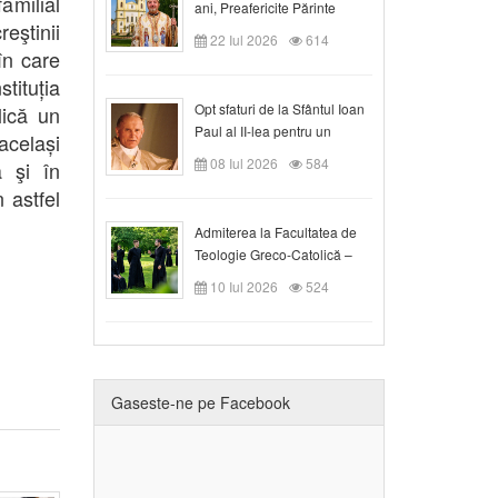
amilial
ani, Preafericite Părinte
eştinii
Claudiu!
22 Iul 2026
614
în care
tituția
Opt sfaturi de la Sfântul Ioan
lică un
Paul al II-lea pentru un
același
creștin
08 Iul 2026
584
ă şi în
 astfel
Admiterea la Facultatea de
Teologie Greco-Catolică –
Departamentul Blaj în anul
10 Iul 2026
524
universitar 2026/2027
Gaseste-ne pe Facebook