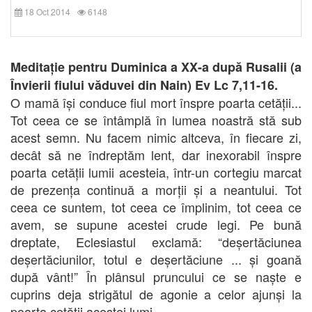
18 Oct 2014
6148
Meditație pentru Duminica a XX-a după Rusalii (a
Învierii fiului văduvei din Nain) Ev Lc 7,11-16.
O mamă își conduce fiul mort înspre poarta cetății...
Tot ceea ce se întâmplă în lumea noastră stă sub
acest semn. Nu facem nimic altceva, în fiecare zi,
decât să ne îndreptăm lent, dar inexorabil înspre
poarta cetății lumii acesteia, într-un cortegiu marcat
de prezența continuă a morții și a neantului. Tot
ceea ce suntem, tot ceea ce împlinim, tot ceea ce
avem, se supune acestei crude legi. Pe bună
dreptate, Eclesiastul exclamă: “deșertăciunea
deșertăciunilor, totul e deșertăciune ... și goană
după vânt!” În plânsul pruncului ce se naște e
cuprins deja strigătul de agonie a celor ajunși la
poarta cetății acestei lumi.