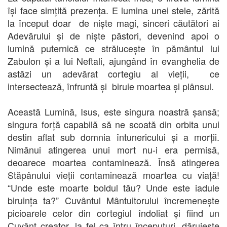
își face simțită prezența. E lumina unei stele, zărită
la început doar de niște magi, sinceri căutători ai
Adevărului și de niște păstori, devenind apoi o
lumină puternică ce strălucește în pământul lui
Zabulon și a lui Neftali, ajungând în evanghelia de
astăzi un adevărat cortegiu al vieții, ce
intersectează, înfruntă și biruie moartea și plânsul.
Această Lumină, Isus, este singura noastră șansă;
singura forță capabilă să ne scoată din orbita unui
destin aflat sub domnia întunericului și a morții.
Nimănui atingerea unui mort nu-i era permisă,
deoarece moartea contaminează. Însă atingerea
Stăpânului vieții contaminează moartea cu viață!
“Unde este moarte boldul tău? Unde este iadule
biruința ta?” Cuvântul Mântuitorului încremenește
picioarele celor din cortegiul îndoliat și fiind un
Cuvânt creator, la fel ca întru începuturi, dăruiește