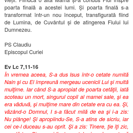
poarta finală a acestei lumi. Și poarta finală s-a
transformat într-un nou început, transfigurată fiind
de Lumina, de Cuvântul și de atingerea Fiului lui
Dumnezeu.
PS Claudiu
Episcopul Curiei
Ev Lc 7,11-16
În vremea aceea, S-a dus Isus într-o cetate numită
Nain şi cu El împreună mergeau ucenicii Lui şi multă
mulţime. Iar când S-a apropiat de poarta cetăţii, iată
scoteau un mort, singurul copil al mamei sale, şi ea
era văduvă, şi mulţime mare din cetate era cu ea. Şi,
văzând-o Domnul, I s-a făcut milă de ea şi i-a zis:
Nu plânge! Şi apropiindu-Se, S-a atins de sicriu, iar
cei ce-l duceau s-au oprit. Şi a zis: Tinere, ţie îţi zic,