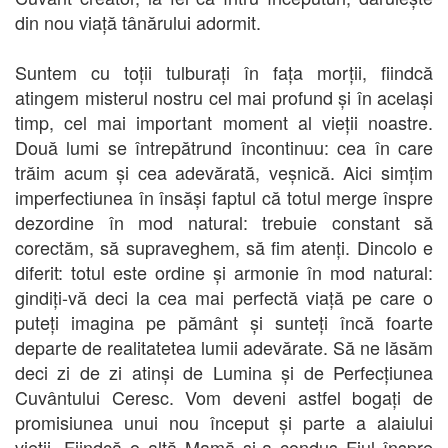
din nou viață tânărului adormit.
Suntem cu toții tulburați în fața morții, fiindcă
atingem misterul nostru cel mai profund și în același
timp, cel mai important moment al vieții noastre.
Două lumi se întrepătrund încontinuu: cea în care
trăim acum și cea adevărată, veșnică. Aici simțim
imperfectiunea în însăși faptul că totul merge înspre
dezordine în mod natural: trebuie constant să
corectăm, să supraveghem, să fim atenți. Dincolo e
diferit: totul este ordine și armonie în mod natural:
gindiți-vă deci la cea mai perfectă viață pe care o
puteți imagina pe pământ și sunteți încă foarte
departe de realitatetea lumii adevărate. Să ne lăsăm
deci zi de zi atinși de Lumina și de Perfecțiunea
Cuvântului Ceresc. Vom deveni astfel bogați de
promisiunea unui nou început și parte a alaiului
vieții. Fiindcă o altă Mamă și-a condus Fiul înspre