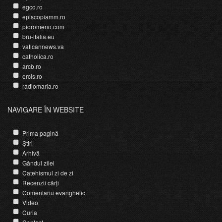
egco.ro
episcopiamm.ro
pioromeno.com
bru-italia.eu
vaticannews.va
catholica.ro
arcb.ro
ercis.ro
radiomaria.ro
NAVIGARE ÎN WEBSITE
Prima pagină
Știri
Arhivă
Gândul zilei
Catehismul zi de zi
Recenzii cărți
Comentariu evanghelic
Video
Curia