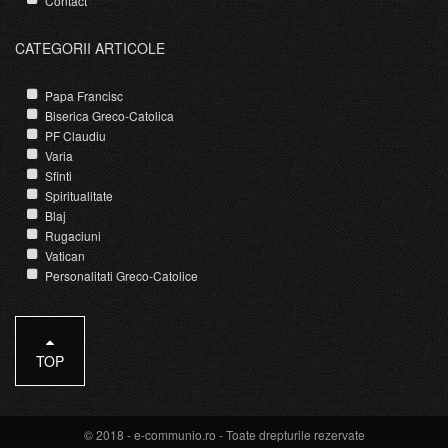
Contact
CATEGORII ARTICOLE
Papa Francisc
Biserica Greco-Catolica
PF Claudiu
Varia
Sfinti
Spiritualitate
Blaj
Rugaciuni
Vatican
Personalitati Greco-Catolice
TOP
© 2018 -
e-communio.ro
- Toate drepturile rezervate