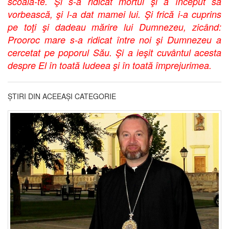
scoală-te. Şi s-a ridicat mortul şi a început să
vorbească, şi l-a dat mamei lui. Şi frică i-a cuprins
pe toţi şi dadeau mărire lui Dumnezeu, zicând:
Prooroc mare s-a ridicat între noi şi Dumnezeu a
cercetat pe poporul Său. Şi a ieşit cuvântul acesta
despre El în toată Iudeea şi în toată împrejurimea.
ȘTIRI DIN ACEEAȘI CATEGORIE