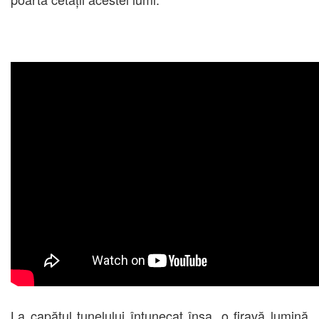
La capătul tunelului întunecat însa, o firavă lumină