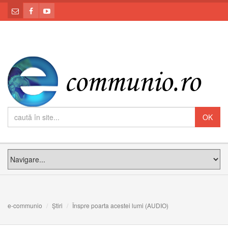
e-communio
Știri
Înspre poarta acestei lumi (AUDIO)