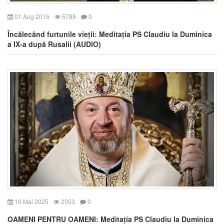
01 Aug 2015
5788
0
Încălecând furtunile vieții: Meditația PS Claudiu la Duminica
a IX-a după Rusalii (AUDIO)
10 Mai 2025
2053
0
OAMENI PENTRU OAMENI: Meditația PS Claudiu la Duminica