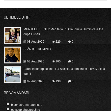
ULTIMELE ȘTIRI
MUNTELE LUPTEI: Meditația PF Claudiu la Duminica a X-a
după Rusalii
08 Aug 2026
229
0
SFÂNTUL DOMINIC
08 Aug 2026
105
0
Papa, în dialog cu tinerii la Assisi: Să construim o civilizație a
iubirii
07 Aug 2026
198
0
RECOMANDĂRI
bisericaromanaunita.ro
episcopiabucuresti.ro