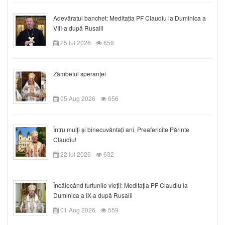
Adevăratul banchet: Meditația PF Claudiu la Duminica a
VIII-a după Rusalii
25 Iul 2026
658
Zâmbetul speranței
05 Aug 2026
656
Întru mulți și binecuvântați ani, Preafericite Părinte
Claudiu!
22 Iul 2026
632
Încălecând furtunile vieții: Meditația PF Claudiu la
Duminica a IX-a după Rusalii
01 Aug 2026
559