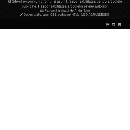
Site-ul e-communio.ro nu își asumă responsabilitatea pentru articolele
publicate. Responsabilitatea articolelor revine autorilor.
Platformă realizată de Andrei Man
Design grafic
,
stiluri CSS
,
codificare HTML
:
MEDIAGRANDESIGN