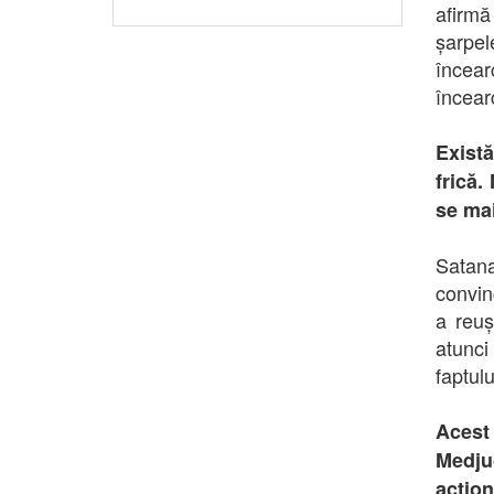
afirmă
șarpel
încear
încear
Exist
frică.
se ma
Satana
convin
a reuș
atunc
faptulu
Acest 
Medju
acțion