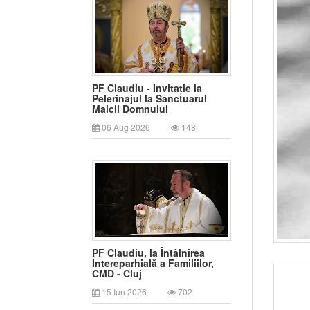
PF Claudiu - Invitație la
Pelerinajul la Sanctuarul
Maicii Domnului
06 Aug 2026
148
PF Claudiu, la Întâlnirea
Intereparhială a Familiilor,
CMD - Cluj
15 Iun 2026
702