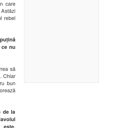
in care
 Astăzi
l rebel
puțină
e ce nu
vrea să
. Chiar
cru bun
orează
e de la
avolul
" este,