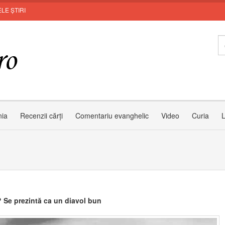
LE ȘTIRI
MUN
nia
Recenzii cărți
Comentariu evanghelic
Video
Curia
L
 Se prezintă ca un diavol bun