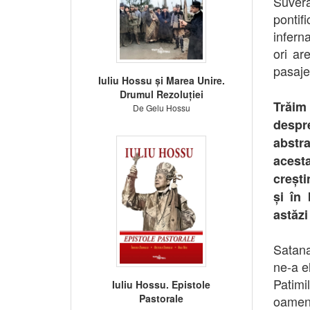
Suvera
pontif
infern
ori ar
pasajel
Iuliu Hossu și Marea Unire.
Drumul Rezoluției
Trăim
De Gelu Hossu
despr
abstra
acesta
crești
și în
astăzi
Satana
ne-a el
Patim
Iuliu Hossu. Epistole
Pastorale
oameni