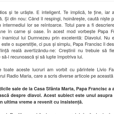
dios și te urăște. E inteligent. Te implică, te ține, iar 
că. Și din nou: Când îl respingi, hoinărește, caută niște p
in intermediul lor se reîntoarce. Totul pare a fi descrier
ane în carne și oase. În acest mod vorbește Papa Fr
 inamicul lui Dumnezeu prin excelentă: Diavolul. Nu 
 este o superstiție, ci pus și simplu, Papa Francisc îl de
iință reală avertizându-ne: Creștinii nu trebuie să fie
 să-l recunoască și să lupte împotriva lui.
 toate aceste lucruri am vorbit cu părintele Livio F
orul Radio Maria, care a scris diverse articole pe această
dicile sale de la Casa Sfânta Marta, Papa Francisc a 
ască despre diavol. Acest subiect este unul asupra 
n ultima vreme a revenit cu insistență.