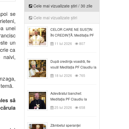
Cele mai vizualizate știri / 30 zile
apoi se
Cele mai vizualizate știri
rieteni,
ea unei
CELOR CARE NE SUSȚIN
ancisc
ÎN CREDINȚĂ: Meditația PF
Claudiu la Duminica a VI-a
este un
11 Iul 2026
807
după Rusalii
scrie ca
 naivi,
După credinţa voastră, fie
vouă! Meditația PF Claudiu la
duminica a VII-a după Rusalii
18 Iul 2026
765
anzaga,
 temă.
Adevăratul banchet:
ales să
Meditația PF Claudiu la
Duminica a VIII-a după
căruia
25 Iul 2026
658
Rusalii
Zâmbetul speranței