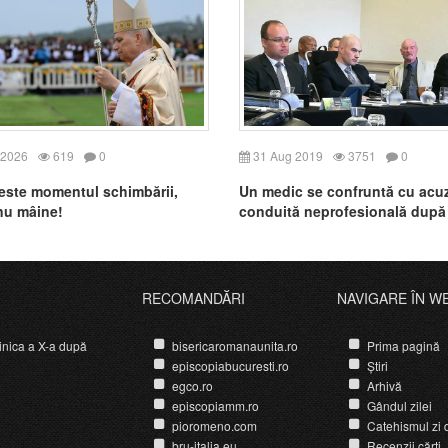
 2026
619
0
31 Aug 2019
3751
0
este momentul schimbării,
Un medic se confruntă cu acuz
 nu mâine!
conduită neprofesională după
spus că „fătul este o ființă u
RECOMANDĂRI
NAVIGARE ÎN W
nica a X-a după
bisericaromanaunita.ro
Prima pagină
episcopiabucuresti.ro
Știri
egco.ro
Arhivă
episcopiamm.ro
Gândul zilei
pioromeno.com
Catehismul zi d
bru-italia.eu
Recenzii cărți