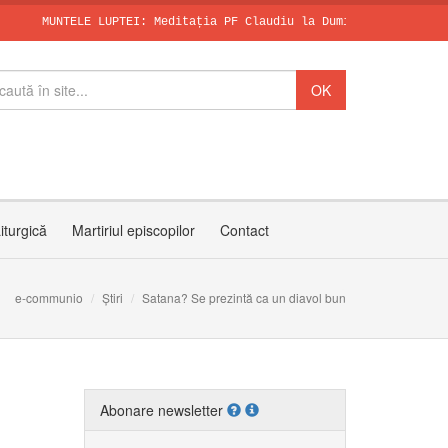
TELE LUPTEI: Meditația PF Claudiu la Duminica a X-a după Rusalii
SFÂNTUL DOMINI
Papa, în dialo
Invitația PF C
iturgică
Martiriul episcopilor
Contact
e-communio
Știri
Satana? Se prezintă ca un diavol bun
Abonare newsletter