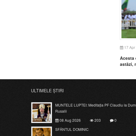
17 Apr
Acesta 
astăzi,
ULTIMELE ȘTIRI
MUNTELE LUPTEI: Meditația PF Claudiu la Dumi
Rusalii
08 Aug 2026
203
0
SFÂNTUL DOMINIC