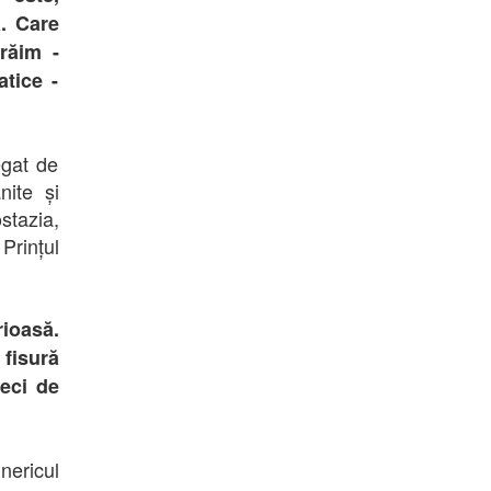
ă. Care
răim -
atice -
gat de
nite și
stazia,
Prințul
rioasă.
 fisură
zeci de
nericul