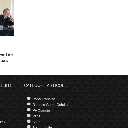
ații de
 ce a
mană”
EBSITE
CATEGORII ARTICOLE
Papa Francisc
Biserica Greco-Catolica
PF Claudiu
Varia
e zi
Sfinti
Spiritualitate