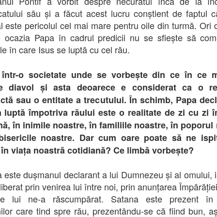
nul Pontif a vorbit despre necuratul încă de la în
icatului său și a făcut acest lucru conștient de faptul c
al este pericolul cel mai mare pentru oile din turmă. Ori 
e ocazia Papa în cadrul predicii nu se sfiește să co
e în care Isus se luptă cu cel rău.
 într-o societate unde se vorbește din ce în ce m
e diavol și asta deoarece e considerat ca o rea
ctă sau o entitate a trecutului. În schimb, Papa dec
 luptă împotriva răului este o realitate de zi cu zi î
nă, în inimile noastre, în familiile noastre, în poporul
 bisericile noastre. Dar cum oare poate să ne ispi
 în viața noastră cotidiană? Ce limbă vorbește?
 este dușmanul declarant a lui Dumnezeu și al omului, i
iberat prin venirea lui între noi, prin anunțarea Împărăției
ile lui ne-a răscumpărat. Satana este prezent în v
lor care tind spre rău, prezentându-se că fiind bun, 