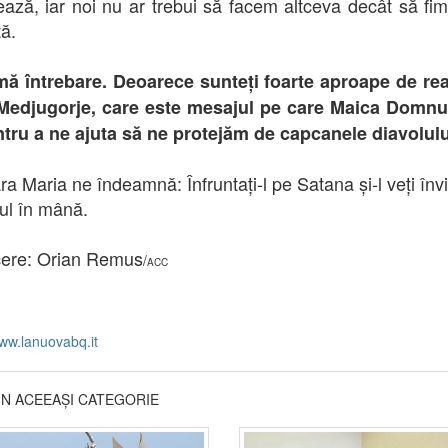
ază, iar noi nu ar trebui să facem altceva decât să fim 
ță.
mă întrebare. Deoarece sunteți foarte aproape de real
Medjugorje, care este mesajul pe care Maica Domnul
tru a ne ajuta să ne protejăm de capcanele diavolul
ra Maria ne îndeamnă: Înfruntați-l pe Satana și-l veți înv
ul în mână.
ere: Orian Remus
/
ACC
ww.lanuovabq.it
DIN ACEEAȘI CATEGORIE