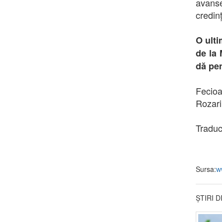
avanse
credin
O ulti
de la 
dă pen
Fecioa
Rozari
Traduc
Sursa:
w
ȘTIRI 