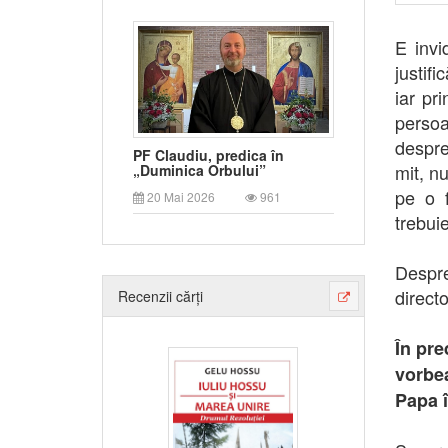
E invi
justifi
iar pr
perso
despre
PF Claudiu, predica în
mit, nu
„Duminica Orbului”
pe o f
20 Mai 2026
961
trebuie
Despre
direct
Recenzii cărți
În pre
vorbe
Papa î