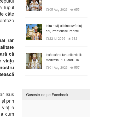
ceputul
ă lupul
05 Aug 2026
655
de câte
menteze
Întru mulți și binecuvântați
ani, Preafericite Părinte
Claudiu!
22 Iul 2026
632
ai rar
litate
lară că
Încălecând furtunile vieții:
n viața
Meditația PF Claudiu la
Duminica a IX-a după Rusalii
 nostru
01 Aug 2026
557
tească
ar Isus
Gaseste-ne pe Facebook
 și prin
iețile
așa cum