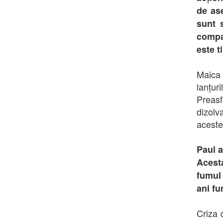
de ase
sunt 
compar
este t
Maica
lanțur
Preasf
dizolv
aceste
Paul a
Acesta
fumul 
ani fu
Criza 