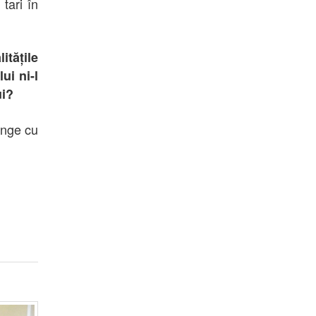
tari în
itățile
ui ni-l
ui?
inge cu