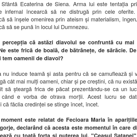
 Sfântă Ecaterina de Siena. Arma lui este tentația pr
e infernal încearcă să ne distrugă prin cele oferite.
că să înșele omenirea prin ateism și materialism, îngeru
că să se pună în locul lui Dumnezeu.
ă percepția că astăzi diavolul se confruntă cu mai 
 Ne este frică de boală, de bătrânețe, de sărăcie. D
i tem oamenii de diavol?
 nu induce teamă și asta pentru că se camuflează și 
gă cât mai mulți oameni, chiar și pe creștini, că nu există
it să șteargă frica de păcat prezentându-se ca un lu
i când e vorba de otrava morții. Acest lucru se dat
i că făclia credinței se stinge încet, încet.
moment este relatat de Fecioara Maria în aparițiil
gorje, declarând că acesta este momentul în care di
ează cu toată forța și puterea lui. "Ceasul Satanei