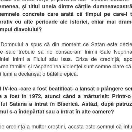
menea, și titlul uneia dintre cărțile dumneavoastr
semnele concrete care arată că timpul pe care-l t
ativ cu alte perioade ale istoriei, chiar mai dram
impul diavolului?
 Domnului a spus că din moment ce Satan este dezle
ile sale trebuie să ne consacrăm Inimii Sale Neprihă
intei Inimi a Fiului său Isus. Criza de credință, apo
area familiei și răspândirea violenței sunt semne clare că 
i lumi a declanșat o bătălie epică.
l IV-lea -care a fost beatificat- a lansat o plângere se
 a fost în 1972, atunci când a mărturisit: Printr-o
lui Satana a intrat în Biserică. Astăzi, după patru
mul s-a îndepărtat sau a intrat în alte camere?
de credință a multor creștini, acesta este semnul că întu