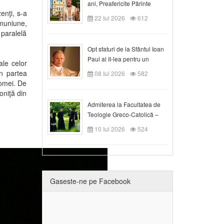
ani, Preafericite Părinte
enţi, s-a
Claudiu!
22 Iul 2026
612
omuniune,
 paralelă
Opt sfaturi de la Sfântul Ioan
Paul al II-lea pentru un
ale celor
creștin
in partea
08 Iul 2026
582
Romei. De
oniţă din
Admiterea la Facultatea de
Teologie Greco-Catolică –
Departamentul Blaj în anul
10 Iul 2026
524
universitar 2026/2027
Gaseste-ne pe Facebook