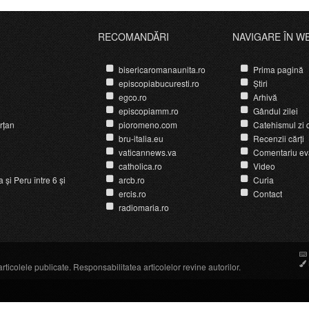
RECOMANDĂRI
NAVIGARE ÎN W
bisericaromanaunita.ro
Prima pagină
episcopiabucuresti.ro
Știri
egco.ro
Arhivă
episcopiamm.ro
Gândul zilei
rțan
pioromeno.com
Catehismul zi d
bru-italia.eu
Recenzii cărți
vaticannews.va
Comentariu ev
catholica.ro
Video
și Peru între 6 și
arcb.ro
Curia
ercis.ro
Contact
radiomaria.ro
icolele publicate. Responsabilitatea articolelor revine autorilor.