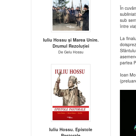
În cuvân
sublinia
sub semn
între vi
La final
Iuliu Hossu și Marea Unire.
doisprez
Drumul Rezoluției
Sfântulu
De Gelu Hossu
asemenea
partea P
Ioan Mo
(preluar
Iuliu Hossu. Epistole
Pastorale