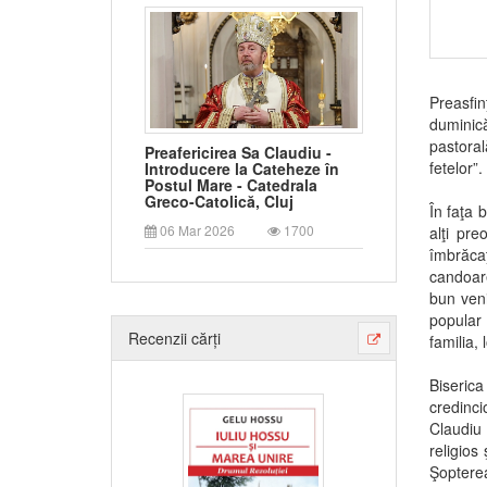
Preasfin
duminică
pastoral
Preafericirea Sa Claudiu -
fetelor”.
Introducere la Cateheze în
Postul Mare - Catedrala
Greco-Catolică, Cluj
În faţa 
06 Mar 2026
1700
alţi pre
îmbrăca
candoarea
bun veni
popular 
Recenzii cărți
familia,
Biseric
credinci
Claudiu 
religios
Şopterea