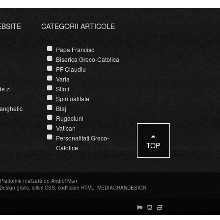
EBSITE
CATEGORII ARTICOLE
Papa Francisc
Biserica Greco-Catolica
PF Claudiu
Varia
e zi
Sfinti
Spiritualitate
anghelic
Blaj
Rugaciuni
Vatican
Personalitati Greco-
TOP
Catolice
Platformă realizată de Andrei Man
Design grafic
,
stiluri CSS
,
codificare HTML
:
MEDIAGRANDESIGN