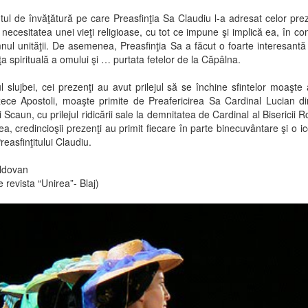
tul de învăţătură pe care Preasfinţia Sa Claudiu l-a adresat celor prez
t necesitatea unei vieţi religioase, cu tot ce impune şi implică ea, în c
ul unităţii. De asemenea, Preasfinţia Sa a făcut o foarte interesantă
aţa spirituală a omului şi … purtata fetelor de la Căpâlna.
ul slujbei, cei prezenţi au avut prilejul să se închine sfintelor moaşte 
ece Apostoli, moaşte primite de Preafericirea Sa Cardinal Lucian d
i Scaun, cu prilejul ridicării sale la demnitatea de Cardinal al Bisericii 
, credincioşii prezenţi au primit fiecare în parte binecuvântare şi o ic
reasfinţitului Claudiu.
ldovan
e revista “Unirea”- Blaj)