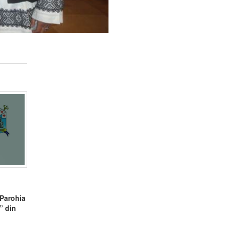
 Parohia
” din