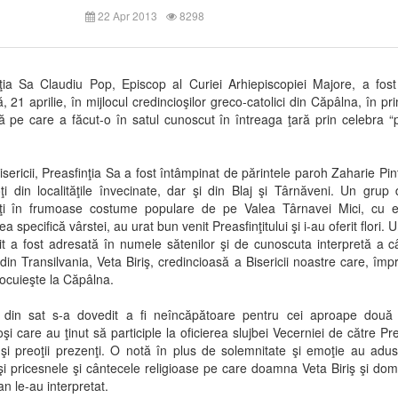
22 Apr 2013
8298
ţia Sa Claudiu Pop, Episcop al Curiei Arhiepiscopiei Majore, a fos
, 21 aprilie, în mijlocul credincioşilor greco-catolici din Căpâlna, în pri
ă pe care a făcut-o în satul cunoscut în întreaga ţară prin celebra “
bisericii, Preasfinţia Sa a fost întâmpinat de părintele paroh Zaharie Pin
oţi din localităţile învecinate, dar şi din Blaj şi Târnăveni. Un grup 
ţi în frumoase costume populare de pe Valea Târnavei Mici, cu e
 specifică vârstei, au urat bun venit Preasfinţitului şi i-au oferit flori.
t a fost adresată în numele sătenilor şi de cunoscuta interpretă a c
din Transilvania, Veta Biriş, credincioasă a Bisericii noastre care, îm
 locuieşte la Căpâlna.
a din sat s-a dovedit a fi neîncăpătoare pentru cei aproape două
oşi care au ţinut să participle la oficierea slujbei Vecerniei de către Prea
şi preoţii prezenţi. O notă în plus de solemnitate şi emoţie au adus 
 şi pricesnele şi cântecele religioase pe care doamna Veta Biriş şi do
n le-au interpretat.