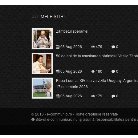
ULTIMELE ȘTIRI
Zâmbetul speranței
05 Aug 2026
479
0
50 de ani de la asasinarea părintelui Vasile Zăpâ
05 Aug 2026
180
0
Papa Leon al XIV-lea va vizita Uruguay, Argentina 
17 noiembrie 2026
05 Aug 2026
179
0
© 2018 -
e-communio.ro
- Toate drepturile rezervate
Site-ul e-communio.ro nu își asumă responsabilitatea pentru art