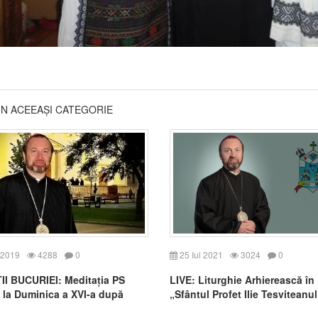
DIN ACEEAȘI CATEGORIE
 2019
4288
0
25 Iul 2021
3024
0
I BUCURIEI: Meditația PS
LIVE: Liturghie Arhierească în
 la Duminica a XVI-a după
„Sfântul Profet Ilie Tesviteanul
Cluj-Napoca