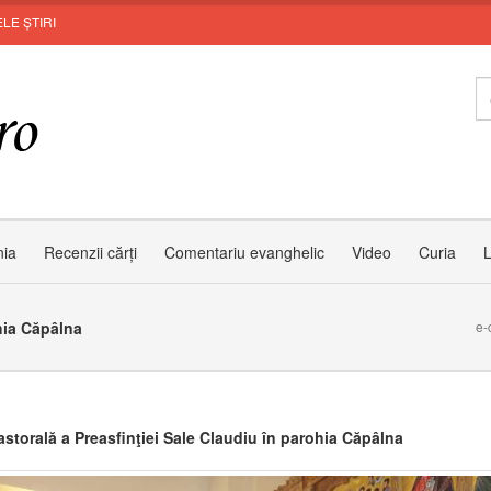
LE ȘTIRI
Zâmbet
nia
Recenzii cărți
Comentariu evanghelic
Video
Curia
L
ohia Căpâlna
e-
astorală a Preasfinţiei Sale Claudiu în parohia Căpâlna