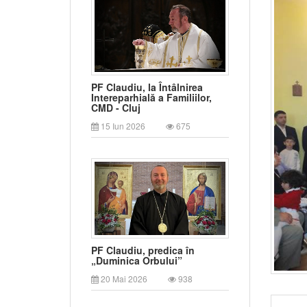
PF Claudiu, la Întâlnirea
Intereparhială a Familiilor,
CMD - Cluj
15 Iun 2026
675
PF Claudiu, predica în
„Duminica Orbului”
20 Mai 2026
938