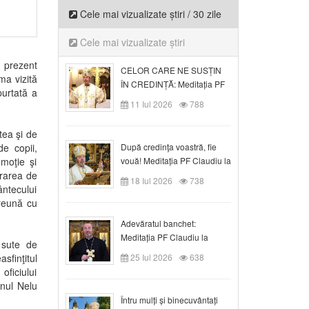
Cele mai vizualizate știri / 30 zile
Cele mai vizualizate știri
t prezent
CELOR CARE NE SUSȚIN
ma vizită
ÎN CREDINȚĂ: Meditația PF
purtată a
Claudiu la Duminica a VI-a
11 Iul 2026
788
după Rusalii
tea şi de
de copii,
După credinţa voastră, fie
moţie şi
vouă! Meditația PF Claudiu la
 Urarea de
duminica a VII-a după Rusalii
18 Iul 2026
738
ântecului
preună cu
Adevăratul banchet:
Meditația PF Claudiu la
 sute de
Duminica a VIII-a după
sfinţitul
25 Iul 2026
638
Rusalii
oficiului
mnul Nelu
Întru mulți și binecuvântați