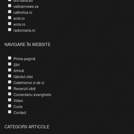
bru-italia.eu
vaticannews.va
catholica.ro
arcb.ro
ercis.ro
radiomaria.ro
NAVIGARE ÎN WEBSITE
Prima pagină
Știri
Arhivă
Gândul zilei
Catehismul zi de zi
Recenzii cărți
Comentariu evanghelic
Video
Curia
Contact
CATEGORII ARTICOLE