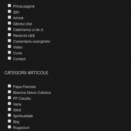
Prima pagină
Știri
Arhivă
Gândul zilei
Catehismul zi de zi
Recenzii cărți
Comentariu evanghelic
Video
Curia
Contact
CATEGORII ARTICOLE
Papa Francisc
Biserica Greco-Catolica
PF Claudiu
Varia
Sfinti
Spiritualitate
Blaj
Rugaciuni