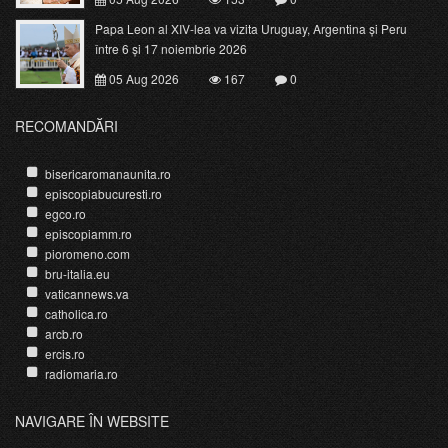
Papa Leon al XIV-lea va vizita Uruguay, Argentina și Peru
între 6 și 17 noiembrie 2026
05 Aug 2026
167
0
RECOMANDĂRI
bisericaromanaunita.ro
episcopiabucuresti.ro
egco.ro
episcopiamm.ro
pioromeno.com
bru-italia.eu
vaticannews.va
catholica.ro
arcb.ro
ercis.ro
radiomaria.ro
NAVIGARE ÎN WEBSITE