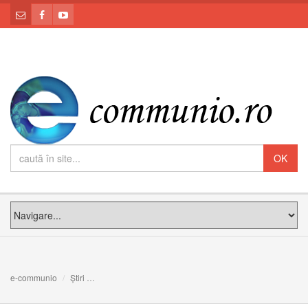
e-communio
Știri
Duminică, 28 septembrie, zi de rugăciune pentru Adunare