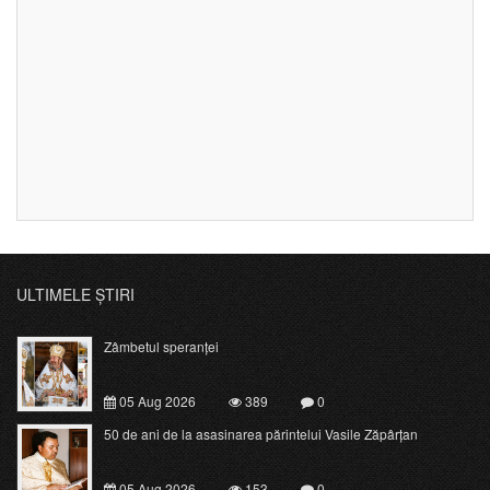
ULTIMELE ȘTIRI
Zâmbetul speranței
05 Aug 2026
389
0
50 de ani de la asasinarea părintelui Vasile Zăpârțan
05 Aug 2026
153
0