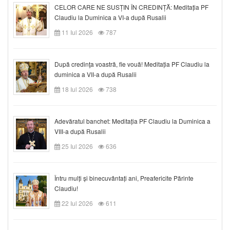
CELOR CARE NE SUSȚIN ÎN CREDINȚĂ: Meditația PF
Claudiu la Duminica a VI-a după Rusalii
11 Iul 2026
787
După credinţa voastră, fie vouă! Meditația PF Claudiu la
duminica a VII-a după Rusalii
18 Iul 2026
738
Adevăratul banchet: Meditația PF Claudiu la Duminica a
VIII-a după Rusalii
25 Iul 2026
636
Întru mulți și binecuvântați ani, Preafericite Părinte
Claudiu!
22 Iul 2026
611