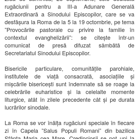
rugăciunii pentru a III-a Adunare Generală
Extraordinară a Sinodului Episcopilor, care se va
desfășura la Roma de la 5 la 19 octombrie, pe tema
”Provocările pastorale cu privire la familie în
contextul evanghelizării”: se citește într-un
comunicat de presă difuzat sâmbătă de
Secretariatul Sinodului Episcopilor.
Bisericile particulare, comunitățile parohiale,
institutele de viață consacrată, asociațiile și
mișcările bisericești sunt îndemnate să se roage la
celebrările euharistice și la celelalte momente
liturgice, atât în zilele precedente cât și pe durata
lucrărilor sinodale.
La Roma se vor înălța rugăciuni speciale în fiecare
zi în Capela ”Salus Populi Romani” din bazilica
Sfânta Maria cea Mare. Credincioșii se pot uni la