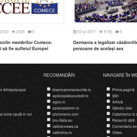
 2020
2526
0
03 Iul 2017
5156
0
arolin membrilor Comece:
Germania a legalizat căsătoriil
i să fie sufletul Europei
persoane de același sex
RECOMANDĂRI
NAVIGARE ÎN W
ul Arhiepiscopal
bisericaromanaunita.ro
Prima pagină
episcopiabucuresti.ro
Știri
egco.ro
Arhivă
episcopiamm.ro
Gândul zilei
ga lume caută în voi
pioromeno.com
Catehismul zi d
bru-italia.eu
Recenzii cărți
vaticannews.va
Comentariu ev
catholica.ro
Video