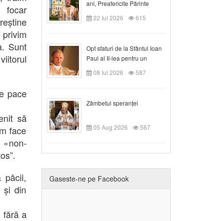
ani, Preafericite Părinte
 focar
Claudiu!
22 Iul 2026
615
reștine
r privim
a. Sunt
Opt sfaturi de la Sfântul Ioan
iitorul
Paul al II-lea pentru un
creștin
08 Iul 2026
587
de pace
Zâmbetul speranței
enit să
05 Aug 2026
567
em face
d «non-
os”.
 păcii,
Gaseste-ne pe Facebook
 și din
 fără a