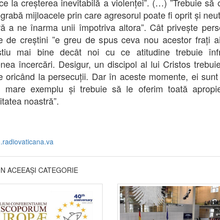
ce la creșterea inevitabilă a violenței”. (…) ”Trebuie să
rabă mijloacele prin care agresorul poate fi oprit și neut
ră a ne înarma unii împotriva altora”. Cât privește perse
te de creștini ”e greu de spus ceva nou acestor frați ai
tiu mai bine decât noi cu ce atitudine trebuie înf
ea încercări. Desigur, un discipol al lui Cristos trebui
e oricând la persecuții. Dar în aceste momente, ei sunt
 mare exemplu și trebuie să le oferim toată apropi
itatea noastră”.
o.radiovaticana.va
DIN ACEEAȘI CATEGORIE