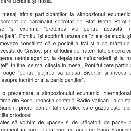
e care Ucraina și Rusia.
n mesaj trimis participanților la simpozionul ecumeni
semnat de cardinalul secretar de Stat Pietro Paroli
isc își exprimă ”prețuirea vie pentru această iniț
nțială”. Pontiful își exprimă urarea ca ”zilele de studiu ș
moveze conștiința că e posibil a trăi și a da mărturie
estită de Cristos, prin atitudini de fraternitate sinceră 
ngerea neînțelegerilor, la depășirea neîncrederii și la n
ei”. În fine, se mai citește în mesaj, Pontiful cere partici
roage ”pentru slujirea sa adusă Bisericii și invocă a
asupra lucrărilor și a participanților”.
 o prezentare a simpozionului ecumenic internaționa
irea din Bose, redacția centrală Radio Vatican l-a conta
ianchi, priorul comunității catolice care găzduiește lucră
țiile ortodoxe:
ales să vorbim de «pace» și de «făcătorii de pace» c
 moment în care, după cum ne amintea Papa Francisc,