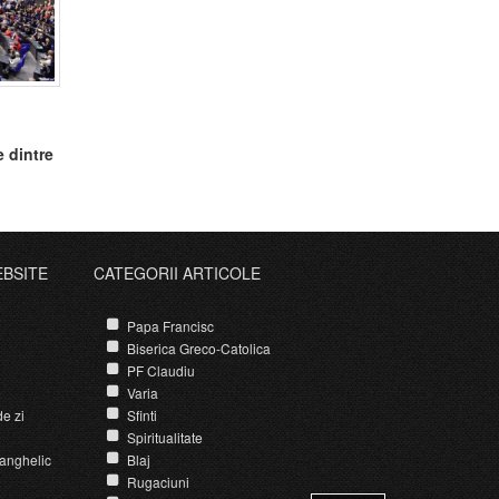
e dintre
EBSITE
CATEGORII ARTICOLE
Papa Francisc
Biserica Greco-Catolica
PF Claudiu
Varia
e zi
Sfinti
Spiritualitate
anghelic
Blaj
Rugaciuni