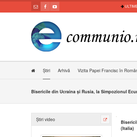
ULTIME
Știri
Arhivă
Vizita Papei Francisc în Româ
Știri video
Biseric
(Italia)