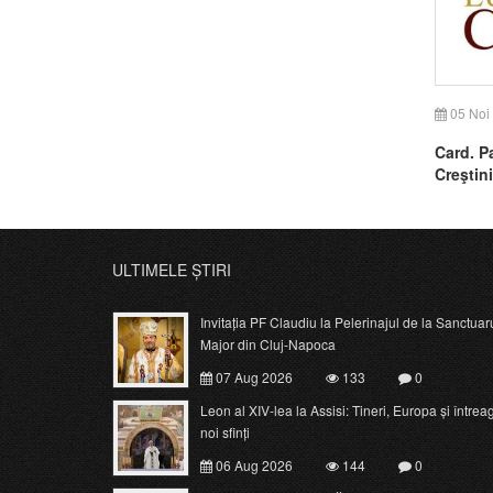
05 Noi
Card. P
Creştini
ULTIMELE ȘTIRI
Invitația PF Claudiu la Pelerinajul de la Sanctuar
Major din Cluj-Napoca
07 Aug 2026
133
0
Leon al XIV-lea la Assisi: Tineri, Europa și întrea
noi sfinți
06 Aug 2026
144
0