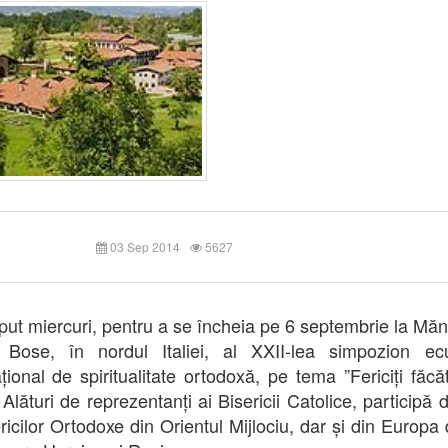
03 Sep 2014
5627
put miercuri, pentru a se încheia pe 6 septembrie la Măn
 Bose, în nordul Italiei, al XXII-lea simpozion ec
ațional de spiritualitate ortodoxă, pe tema ”Fericiți făcăt
Alături de reprezentanți ai Bisericii Catolice, participă 
ericilor Ortodoxe din Orientul Mijlociu, dar și din Europa 