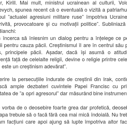
or, Kirill. Mai mult, ministrul ucrainean al culturii, Vo
vych, spunea recent că o eventuală o vizită a patriarhulu
pul ”actualei agresiuni militare ruse” împotriva Ucrainei
rivită, provocatoare și cu motivații politice”. Subliniază 
ianchi:
 încerca să înlesnim un dialog pentru a înțelege ce p
nii pentru cauza păcii. Creștinismul îl are în centrul său 
s, principele păcii. Așadar, dacă își asumă o atitu
nță față de celelalte religii, devine o religie printre cele
 este un creștinism adevărat”.
erire la persecuțiile îndurate de creștinii din Irak, cont
scă ample dezbateri cuvintele Papei Francisc cu pri
tatea de ”a opri agresorul” dar măsurând bine instrumen
e vorba de o deosebire foarte grea dar profetică, deose
apa trebuie să o facă fără cea mai mică îndoială. Nu tre
m facțiuni care apoi ajung să lupte împotriva altor facț