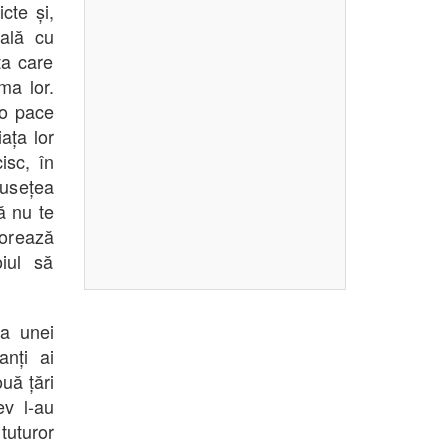
cte și,
ală cu
ța care
ma lor.
 o pace
ața lor
isc, în
musețea
ă nu te
orează
oiul să
ța unei
anți ai
uă țări
ev l-au
tuturor