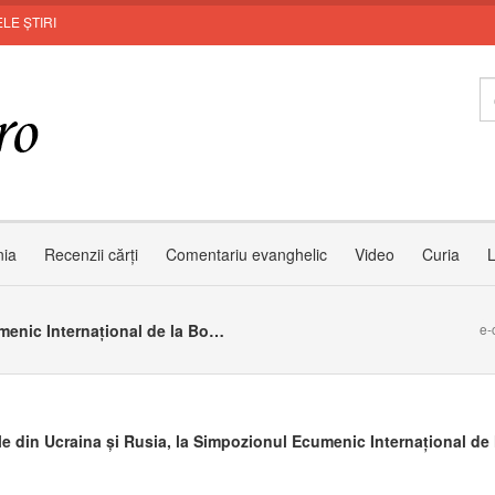
LE ȘTIRI
In
nia
Recenzii cărți
Comentariu evanghelic
Video
Curia
L
Bisericile din Ucraina și Rusia, la Simpozionul Ecumenic Internațional de la Bose (Italia)
e-
ile din Ucraina și Rusia, la Simpozionul Ecumenic Internațional de