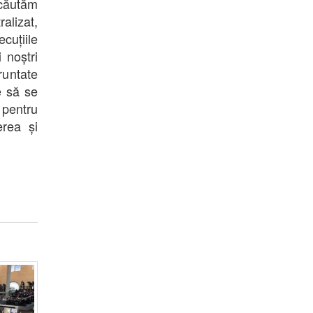
 căutăm
ralizat,
cuțiile
 noștri
runtate
e să se
 pentru
erea și