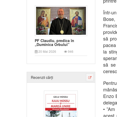
printr
Într-u
Bose, 
Franc
provide
să pro
PF Claudiu, predica în
pacea v
„Duminica Orbului”
la sti
20 Mai 2026
946
speranț
să se 
ceresc 
Recenzii cărți
Pentru
mănăst
Enzo B
delega
• ”Am 
acest