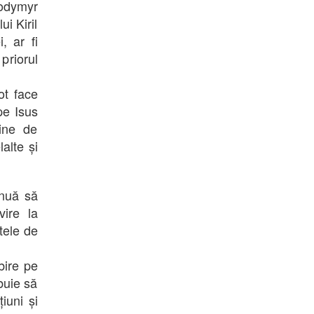
lodymyr
i Kiril
, ar fi
priorul
ot face
pe Isus
dine de
lalte și
inuă să
vire la
tele de
bire pe
buie să
iuni și