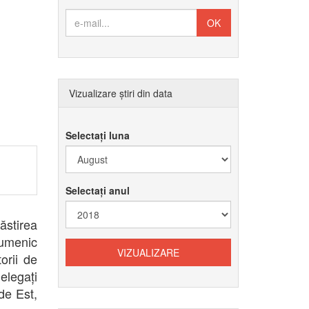
Vizualizare știri din data
Selectați luna
Selectați anul
ăstirea
umenic
orii de
delegați
de Est,