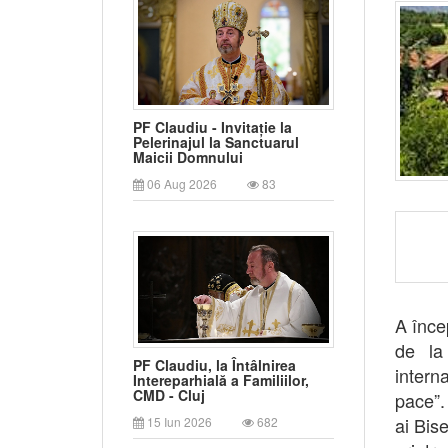
PF Claudiu - Invitație la
Pelerinajul la Sanctuarul
Maicii Domnului
06 Aug 2026
83
A înce
de la
PF Claudiu, la Întâlnirea
intern
Intereparhială a Familiilor,
CMD - Cluj
pace”. 
ai Bis
15 Iun 2026
682