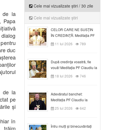
Cele mai vizualizate știri / 30 zile
c de la
Cele mai vizualizate știri
n, Papa
iativă
CELOR CARE NE SUSȚIN
i dialog
ÎN CREDINȚĂ: Meditația PF
Claudiu la Duminica a VI-a
 pentru
11 Iul 2026
789
după Rusalii
care duc
așterea
După credinţa voastră, fie
panților
vouă! Meditația PF Claudiu la
jutorul
duminica a VII-a după Rusalii
18 Iul 2026
746
l de la
Adevăratul banchet:
ctat pe
Meditația PF Claudiu la
rile și
Duminica a VIII-a după
25 Iul 2026
642
Rusalii
hiar în
Întru mulți și binecuvântați
 trăim