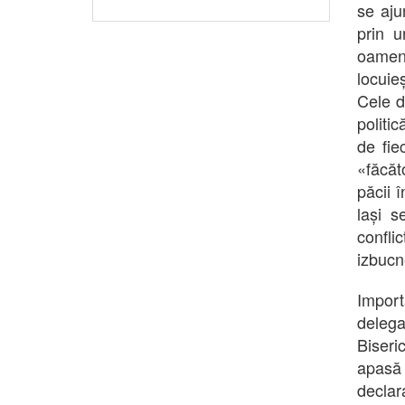
se aju
prin 
oameni
locuie
Cele d
politi
de fie
«făcăt
păcii 
lași 
confli
izbucn
Import
delega
Biseri
apasă 
declar