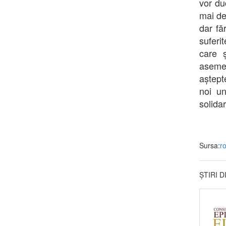
vor du
mai deg
dar fă
suferi
care ș
asemen
aștept
noi un
solidar
Sursa:
r
ȘTIRI 