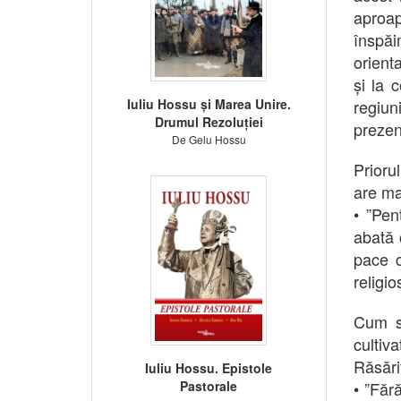
aproa
înspăi
orienta
și la 
Iuliu Hossu și Marea Unire.
regiun
Drumul Rezoluției
prezenț
De Gelu Hossu
Prioru
are ma
• ”Pen
abată 
pace c
religi
Cum se
cultiv
Răsărit
Iuliu Hossu. Epistole
Pastorale
• ”Făr