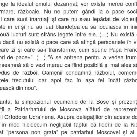
nge la idealul omului dezarmat, vor exista mereu confli
urmare, războaie. Nu ne putem gândi la o pace soci
 care sunt înarmați și care nu s-au lepădat de violen
ște în ei și nu au luat blândețea ca să locuiască în ini
ouă lucruri sunt strâns legate între ele. (…) Nu există
că dacă nu există o pace care să atingă persoanele în vi
care zi și care să-i transforme, cum spune Papa Franc
ori de pace»”. (…) ”A se antrena pentru a vedea fru
înseamnă să o vezi mereu ca fiind posibilă și mai ales s
sedus de război. Oamenii condamnă războiul, comem
ctele trecutului dar apoi fac în așa fel încât răzb
ească din nou”.
antă, la simpozionul ecumenic de la Bose și prezen
ții a Patriarhatului de Moscova alături de reprezent
cii Ortodoxe Ucrainene. Asupra delegațiilor din aceste do
în mod nicidecum neglijabil faptul că liderii de la Ki
at ”persona non grata” pe patriarhul Moscovei și al 