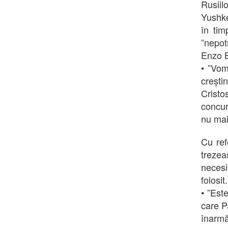
Rusiil
Yushke
în tim
”nepot
Enzo B
• ”Vom
crești
Cristo
concure
nu mai
Cu ref
trezea
necesi
folosit.
• ”Est
care P
înarmă