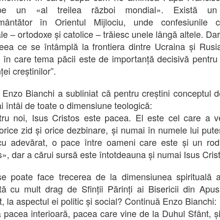
pe un «al treilea război mondial». Există un
mântător în Orientul Mijlociu, unde confesiunile c
le – ortodoxe și catolice – trăiesc unele lângă altele. Da
ceea ce se întâmplă la frontiera dintre Ucraina și Rusi
i în care tema păcii este de importanță decisivă pentru v
ei creștinilor”.
l Enzo Bianchi a subliniat că pentru creștini conceptul 
i întâi de toate o dimensiune teologică:
tru noi, Isus Cristos este pacea. El este cel care a v
orice zid și orice dezbinare, și numai în numele lui put
u adevărat, o pace între oameni care este și un ro
os», dar a cărui sursă este întotdeauna și numai Isus Crist
 poate face trecerea de la dimensiunea spirituală a
ată cu mult drag de Sfinții Părinți ai Bisericii din Apus
, la aspectul ei politic și social? Continuă Enzo Bianchi:
ă pacea interioară, pacea care vine de la Duhul Sfânt, și