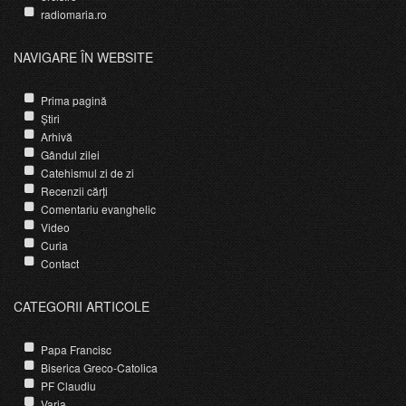
radiomaria.ro
NAVIGARE ÎN WEBSITE
Prima pagină
Știri
Arhivă
Gândul zilei
Catehismul zi de zi
Recenzii cărți
Comentariu evanghelic
Video
Curia
Contact
CATEGORII ARTICOLE
Papa Francisc
Biserica Greco-Catolica
PF Claudiu
Varia