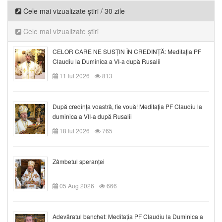
Cele mai vizualizate știri / 30 zile
Cele mai vizualizate știri
CELOR CARE NE SUSȚIN ÎN CREDINȚĂ: Meditația PF
Claudiu la Duminica a VI-a după Rusalii
11 Iul 2026
813
După credinţa voastră, fie vouă! Meditația PF Claudiu la
duminica a VII-a după Rusalii
18 Iul 2026
765
Zâmbetul speranței
05 Aug 2026
666
Adevăratul banchet: Meditația PF Claudiu la Duminica a