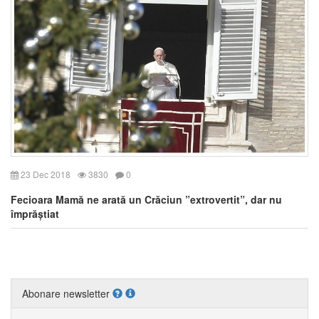
23 Dec 2018
3830
0
Fecioara Mamă ne arată un Crăciun ”extrovertit”, dar nu
împrăștiat
Abonare newsletter