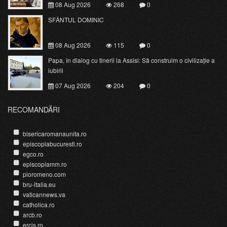
08 Aug 2026
268
0
SFÂNTUL DOMINIC
08 Aug 2026
115
0
Papa, în dialog cu tinerii la Assisi: Să construim o civilizație a
iubirii
07 Aug 2026
204
0
RECOMANDĂRI
bisericaromanaunita.ro
episcopiabucuresti.ro
egco.ro
episcopiamm.ro
pioromeno.com
bru-italia.eu
vaticannews.va
catholica.ro
arcb.ro
ercis.ro