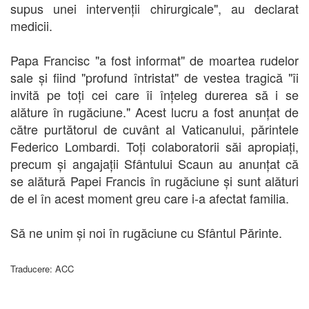
supus unei intervenții chirurgicale", au declarat
medicii.
Papa Francisc "a fost informat" de moartea rudelor
sale și fiind "profund întristat" de vestea tragică "îi
invită pe toți cei care îi înțeleg durerea să i se
alăture în rugăciune." Acest lucru a fost anunțat de
către purtătorul de cuvânt al Vaticanului, părintele
Federico Lombardi. Toți colaboratorii săi apropiați,
precum și angajații Sfântului Scaun au anunțat că
se alătură Papei Francis în rugăciune și sunt alături
de el în acest moment greu care i-a afectat familia.
Să ne unim și noi în rugăciune cu Sfântul Părinte.
Traducere: ACC