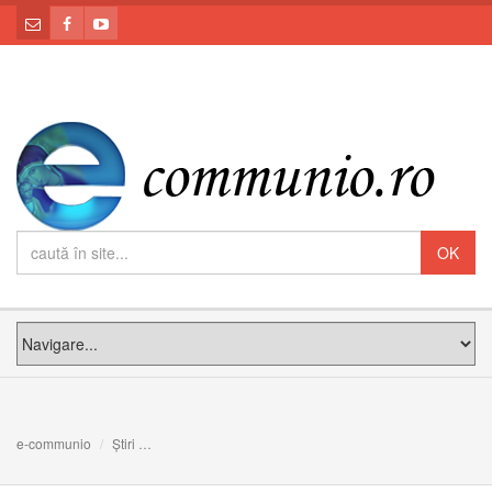
e-communio
Știri
Trei rude ale Papei Francisc au murit într-un accident d