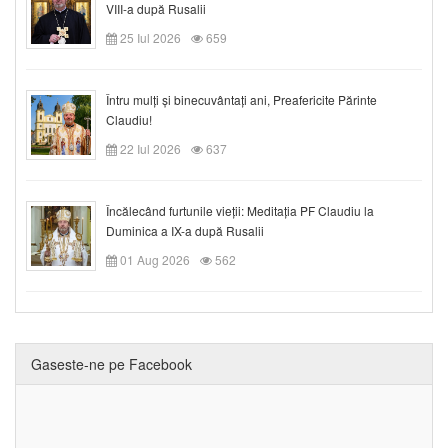
VIII-a după Rusalii
25 Iul 2026
659
Întru mulți și binecuvântați ani, Preafericite Părinte
Claudiu!
22 Iul 2026
637
Încălecând furtunile vieții: Meditația PF Claudiu la
Duminica a IX-a după Rusalii
01 Aug 2026
562
Gaseste-ne pe Facebook