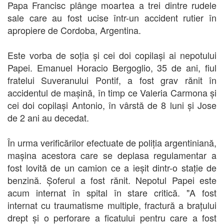
Papa Francisc plânge moartea a trei dintre rudele
sale care au fost ucise într-un accident rutier în
apropiere de Cordoba, Argentina.
Este vorba de soția și cei doi copilași ai nepotului
Papei. Emanuel Horacio Bergoglio, 35 de ani, fiul
fratelui Suveranului Pontif, a fost grav rănit în
accidentul de mașină, în timp ce Valeria Carmona și
cei doi copilași Antonio, în vârstă de 8 luni și Jose
de 2 ani au decedat.
În urma verificărilor efectuate de poliția argentiniană,
mașina acestora care se deplasa regulamentar a
fost lovită de un camion ce a ieșit dintr-o stație de
benzină. Șoferul a fost rănit. Nepotul Papei este
acum internat în spital în stare critică. "A fost
internat cu traumatisme multiple, fractură a brațului
drept și o perforare a ficatului pentru care a fost