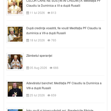
CELOR CARE NE SUSȚIN ÎN CREDINȚĂ: Meditația PF
Claudiu la Duminica a VI-a după Rusalii
11 Iul 2026
813
După credinţa voastră, fie vouă! Meditația PF Claudiu la
duminica a VII-a după Rusalii
18 Iul 2026
765
Zâmbetul speranței
05 Aug 2026
666
Adevăratul banchet: Meditația PF Claudiu la Duminica a
VIII-a după Rusalii
25 Iul 2026
659
Întru mulți și binecuvântați ani, Preafericite Părinte