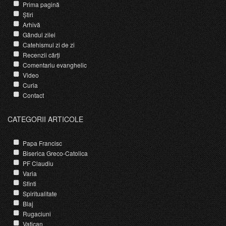
Prima pagină
Știri
Arhivă
Gândul zilei
Catehismul zi de zi
Recenzii cărți
Comentariu evanghelic
Video
Curia
Contact
CATEGORII ARTICOLE
Papa Francisc
Biserica Greco-Catolica
PF Claudiu
Varia
Sfinti
Spiritualitate
Blaj
Rugaciuni
Vatican