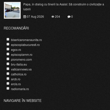
Papa, în dialog cu tinerii la Assisi: Să construim o civilizație a
iubirii
07 Aug 2026
204
0
RECOMANDĂRI
bisericaromanaunita.ro
episcopiabucuresti.ro
egco.ro
episcopiamm.ro
pioromeno.com
bru-italia.eu
vaticannews.va
catholica.ro
arcb.ro
ercis.ro
radiomaria.ro
NAVIGARE ÎN WEBSITE