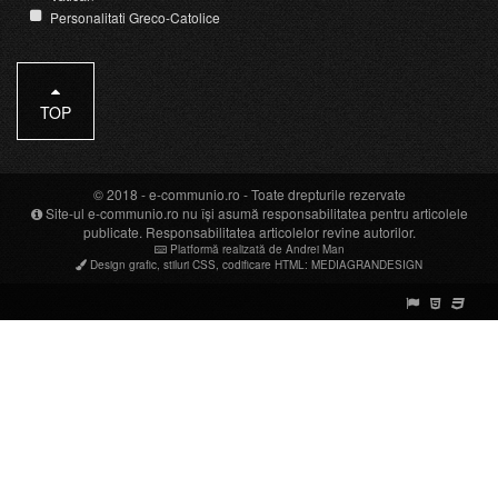
Personalitati Greco-Catolice
TOP
© 2018 -
e-communio.ro
- Toate drepturile rezervate
Site-ul e-communio.ro nu își asumă responsabilitatea pentru articolele
publicate. Responsabilitatea articolelor revine autorilor.
Platformă realizată de Andrei Man
Design grafic
,
stiluri CSS
,
codificare HTML
:
MEDIAGRANDESIGN