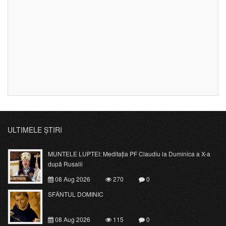
ULTIMELE ȘTIRI
MUNTELE LUPTEI: Meditația PF Claudiu la Duminica a X-a
după Rusalii
08 Aug 2026
270
0
SFÂNTUL DOMINIC
08 Aug 2026
115
0