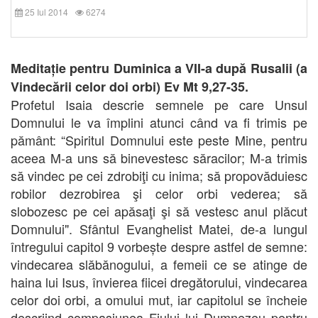
25 Iul 2014
6274
Meditație pentru Duminica a VII-a după Rusalii (a
Vindecării celor doi orbi) Ev Mt 9,27-35.
Profetul Isaia descrie semnele pe care Unsul
Domnului le va împlini atunci când va fi trimis pe
pământ: “Spiritul Domnului este peste Mine, pentru
aceea M-a uns să binevestesc săracilor; M-a trimis
să vindec pe cei zdrobiţi cu inima; să propovăduiesc
robilor dezrobirea şi celor orbi vederea; să
slobozesc pe cei apăsaţi şi să vestesc anul plăcut
Domnului". Sfântul Evanghelist Matei, de-a lungul
întregului capitol 9 vorbește despre astfel de semne:
vindecarea slăbănogului, a femeii ce se atinge de
haina lui Isus, învierea fiicei dregătorului, vindecarea
celor doi orbi, a omului mut, iar capitolul se încheie
descriind compasiunea Fiului lui Dumnezeu pentru