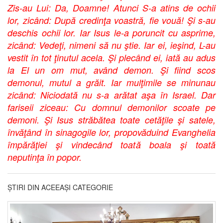
Zis-au Lui: Da, Doamne! Atunci S-a atins de ochii
lor, zicând: După credinţa voastră, fie vouă! Şi s-au
deschis ochii lor. Iar Isus le-a poruncit cu asprime,
zicând: Vedeţi, nimeni să nu ştie. Iar ei, ieşind, L-au
vestit în tot ţinutul acela. Şi plecând ei, iată au adus
la El un om mut, având demon. Şi fiind scos
demonul, mutul a grăit. Iar mulţimile se minunau
zicând: Niciodată nu s-a arătat aşa în Israel. Dar
fariseii ziceau: Cu domnul demonilor scoate pe
demoni. Şi Isus străbătea toate cetăţile şi satele,
învăţând în sinagogile lor, propovăduind Evanghelia
împărăţiei şi vindecând toată boala şi toată
neputinţa în popor.
ȘTIRI DIN ACEEAȘI CATEGORIE