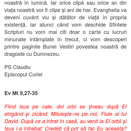
noastră în lumină. Iar orice clipă sau orice an din
viața noastră vor fi clipe și ani de har. Evanghelia va
deveni cuvânt viu și dătător de viață în propria
existență. Iar atunci când vom deschide Sfintele
Scripturi nu vom mai citi doar o carte cu lucruri
minunate întâmplate în trecut, ci vom descoperi
printre paginile Bunei Vestiri povestea noastră de
dragoste cu Dumnezeu.
PS Claudiu
Episcopul Curiei
Ev Mt 9,27-35
Fiind Isus pe cale, doi orbi se ţineau după El
strigând şi zicând: Miluieşte-ne pe noi, Fiule al lui
David. După ce a intrat în casă, au venit la El orbii şi
Isus i-a întrebat: Credeţi că pot să fac Eu aceasta?