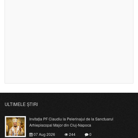
ULTIMELE ȘTIRI
Invitația PF Claudiu la Pelerinajul de la Sanctuarul
Arhiepiscopal Major din Cluj-Napoca
07 Aug 2026
244
0