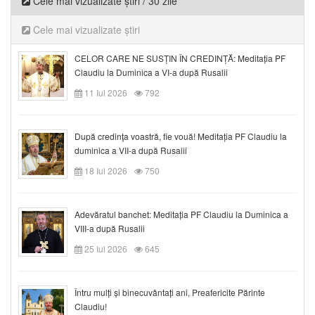
Cele mai vizualizate știri / 30 zile
Cele mai vizualizate știri
CELOR CARE NE SUSȚIN ÎN CREDINȚĂ: Meditația PF
Claudiu la Duminica a VI-a după Rusalii
11 Iul 2026
792
După credinţa voastră, fie vouă! Meditația PF Claudiu la
duminica a VII-a după Rusalii
18 Iul 2026
750
Adevăratul banchet: Meditația PF Claudiu la Duminica a
VIII-a după Rusalii
25 Iul 2026
645
Întru mulți și binecuvântați ani, Preafericite Părinte
Claudiu!