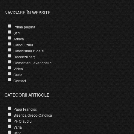
NAVIGARE ÎN WEBSITE
Prima pagină
Știri
Arhivă
Gândul zilei
Catehismul zi de zi
Recenzii cărți
Comentariu evanghelic
Video
Curia
Contact
CATEGORII ARTICOLE
Papa Francisc
Biserica Greco-Catolica
PF Claudiu
Varia
Sfinti