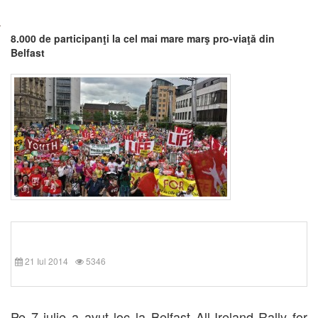
8.000 de participanţi la cel mai mare marş pro-viaţă din
Belfast
21 Iul 2014
5346
Pe 7 iulie a avut loc la Belfast All-Ireland Rally for