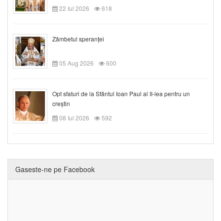
22 Iul 2026
618
Zâmbetul speranței
05 Aug 2026
600
Opt sfaturi de la Sfântul Ioan Paul al II-lea pentru un
creștin
08 Iul 2026
592
Gaseste-ne pe Facebook