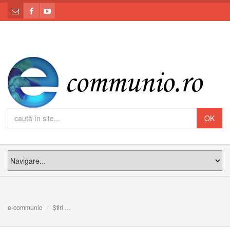
e-communio
Știri
8.000 de participanţi la cel mai mare marş pro-viaţă din 