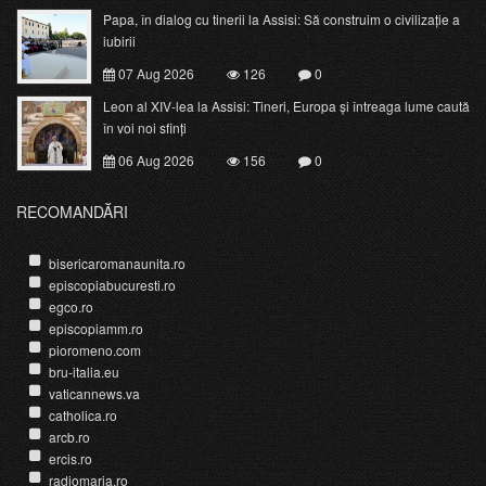
Papa, în dialog cu tinerii la Assisi: Să construim o civilizație a
iubirii
07 Aug 2026
126
0
Leon al XIV-lea la Assisi: Tineri, Europa și întreaga lume caută
în voi noi sfinți
06 Aug 2026
156
0
RECOMANDĂRI
bisericaromanaunita.ro
episcopiabucuresti.ro
egco.ro
episcopiamm.ro
pioromeno.com
bru-italia.eu
vaticannews.va
catholica.ro
arcb.ro
ercis.ro
radiomaria.ro