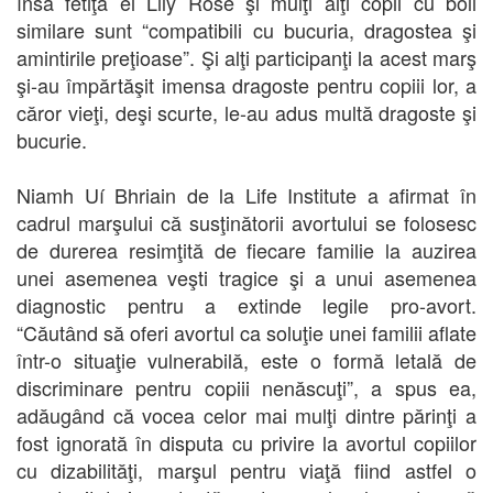
însă fetiţă ei Lily Rose şi mulţi alţi copii cu boli
similare sunt “compatibili cu bucuria, dragostea şi
amintirile preţioase”. Şi alţi participanţi la acest marş
şi-au împărtăşit imensa dragoste pentru copiii lor, a
căror vieţi, deşi scurte, le-au adus multă dragoste şi
bucurie.
Niamh Uí Bhriain de la Life Institute a afirmat în
cadrul marşului că susţinătorii avortului se folosesc
de durerea resimţită de fiecare familie la auzirea
unei asemenea veşti tragice şi a unui asemenea
diagnostic pentru a extinde legile pro-avort.
“Căutând să oferi avortul ca soluţie unei familii aflate
într-o situaţie vulnerabilă, este o formă letală de
discriminare pentru copiii nenăscuţi”, a spus ea,
adăugând că vocea celor mai mulţi dintre părinţi a
fost ignorată în disputa cu privire la avortul copiilor
cu dizabilităţi, marşul pentru viaţă fiind astfel o