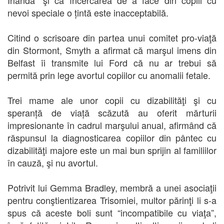
Irlanda” şi că încercarea de a face din copiii cu
nevoi speciale o țintă este inacceptabilă.
Citind o scrisoare din partea unui comitet pro-viaţă
din Stormont, Smyth a afirmat că marşul imens din
Belfast îi transmite lui Ford că nu ar trebui să
permită prin lege avortul copiilor cu anomalii fetale.
Trei mame ale unor copii cu dizabilităţi şi cu
speranță de viață scăzută au oferit mărturii
impresionante în cadrul marşului anual, afirmând că
răspunsul la diagnosticarea copiilor din pântec cu
dizabilităţi majore este un mai bun sprijin al familiilor
în cauză, şi nu avortul.
Potrivit lui Gemma Bradley, membră a unei asociaţii
pentru conştientizarea Trisomiei, multor părinţi li s-a
spus că aceste boli sunt “incompatibile cu viaţa”,