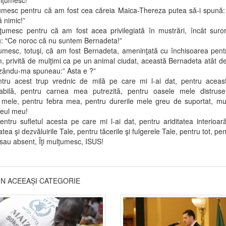
ulţumesc!
sc pentru că am fost cea căreia Maica-Thereza putea să-i spună: 
ă nimic!”
sc pentru că am fost acea privilegiată în mustrări, încât suror
: "Ce noroc că nu suntem Bernadeta!”
sc, totuşi, că am fost Bernadeta, ameninţată cu închisoarea pent
 privită de mulţimi ca pe un animal ciudat, această Bernadeta atât d
ăzându-ma spuneau:” Asta e ?”
acest trup vrednic de milă pe care mi l-ai dat, pentru aceas
tabilă, pentru carnea mea putrezită, pentru oasele mele distruse
e mele, pentru febra mea, pentru durerile mele greu de suportat, mu
eul meu!
u sufletul acesta pe care mi l-ai dat, pentru ariditatea interioar
tea şi dezvăluirile Tale, pentru tăcerile şi fulgerele Tale, pentru tot, pe
sau absent, Îţi mulţumesc, ISUS!
DIN ACEEAȘI CATEGORIE