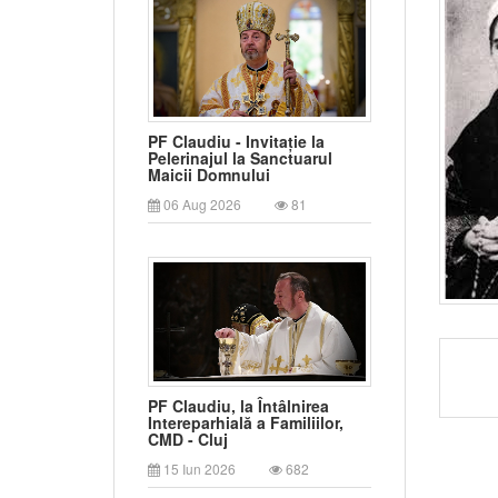
PF Claudiu - Invitație la
Pelerinajul la Sanctuarul
Maicii Domnului
06 Aug 2026
81
PF Claudiu, la Întâlnirea
Intereparhială a Familiilor,
CMD - Cluj
15 Iun 2026
682