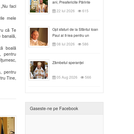
ani, Preafericite Părinte
„Nu faci
Claudiu!
22 Iul 2026
615
ile mele
Opt sfaturi de la Sfântul Ioan
ru că Te
Paul al II-lea pentru un
e banală,
creștin
08 Iul 2026
586
tă boală
, pentru
lţumesc,
Zâmbetul speranței
ă, pentru
05 Aug 2026
566
ntru Tine,
Gaseste-ne pe Facebook