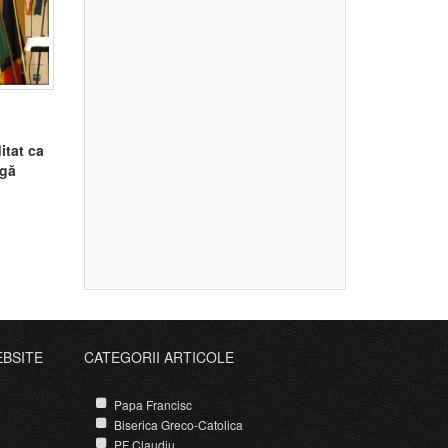
itat ca
ngă
EBSITE
CATEGORII ARTICOLE
Papa Francisc
Biserica Greco-Catolica
PF Claudiu