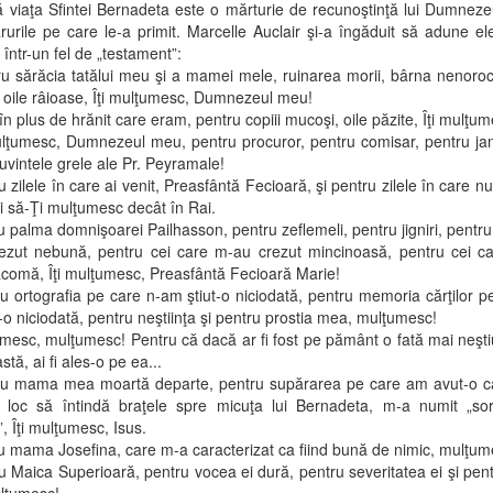
iaţa Sfintei Bernadeta este o mărturie de recunoştinţă lui Dumneze
rurile pe care le-a primit. Marcelle Auclair şi-a îngăduit să adune e
 într-un fel de „testament”:
ărăcia tatălui meu şi a mamei mele, ruinarea morii, bârna nenorocir
, oile râioase, Îţi mulţumesc, Dumnezeul meu!
plus de hrănit care eram, pentru copiii mucoşi, oile păzite, Îţi mulţum
ţumesc, Dumnezeul meu, pentru procuror, pentru comisar, pentru jan
uvintele grele ale Pr. Peyramale!
ilele în care ai venit, Preasfântă Fecioară, şi pentru zilele în care nu 
ti să-Ţi mulţumesc decât în Rai.
alma domnişoarei Pailhasson, pentru zeflemeli, pentru jigniri, pentru
ezut nebună, pentru cei care m-au crezut mincinoasă, pentru cei c
acomă, Îţi mulţumesc, Preasfântă Fecioară Marie!
rtografia pe care n-am ştiut-o niciodată, pentru memoria cărţilor p
o niciodată, pentru neştiinţa şi pentru prostia mea, mulţumesc!
c, mulţumesc! Pentru că dacă ar fi fost pe pământ o fată mai neşti
tă, ai fi ales-o pe ea...
mama mea moartă departe, pentru supărarea pe care am avut-o câ
 loc să întindă braţele spre micuţa lui Bernadeta, m-a numit „so
, Îţi mulţumesc, Isus.
mama Josefina, care m-a caracterizat ca fiind bună de nimic, mulţum
aica Superioară, pentru vocea ei dură, pentru severitatea ei şi pent