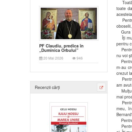
Toată v
toate da
acesteia
Pentru s
oboselii
Gura în 
Îţi mul
pentru c
PF Claudiu, predica în
Pentru z
„Duminica Orbului”
nu voi ş
20 Mai 2026
946
Pentru p
m-au cr
crezut l
Pentru o
am avut-
Recenzii cărți
Mulţumes
mai proas
Pentru 
meu, în
Bernard”
Pentru 
Pentru M