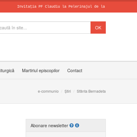
Invitația PF Claudiu la Pelerinajul de la Sanctuarul Arhiepisc
Leon al XIV-le
SCHIMBAREA LA 
Zâmbetul spera
iturgică
Martiriul episcopilor
Contact
e-communio
Știri
Sfânta Bernadeta
Abonare newsletter