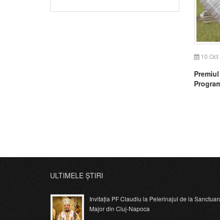
10 Oct
Premiul
Program
ULTIMELE ȘTIRI
Invitația PF Claudiu la Pelerinajul de la Sanctuar
Major din Cluj-Napoca