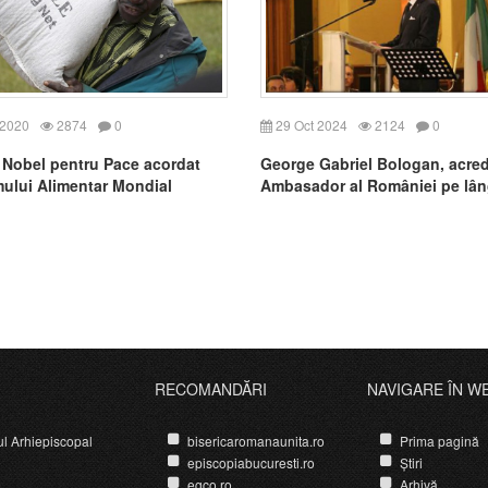
 2020
2874
0
29 Oct 2024
2124
0
 Nobel pentru Pace acordat
George Gabriel Bologan, acred
ului Alimentar Mondial
Ambasador al României pe lâ
Sfântul Scaun
RECOMANDĂRI
NAVIGARE ÎN W
ul Arhiepiscopal
bisericaromanaunita.ro
Prima pagină
episcopiabucuresti.ro
Știri
egco.ro
Arhivă