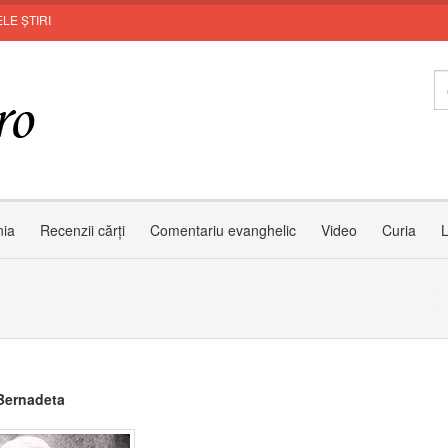
LE ȘTIRI
nia
Recenzii cărți
Comentariu evanghelic
Video
Curia
L
Bernadeta