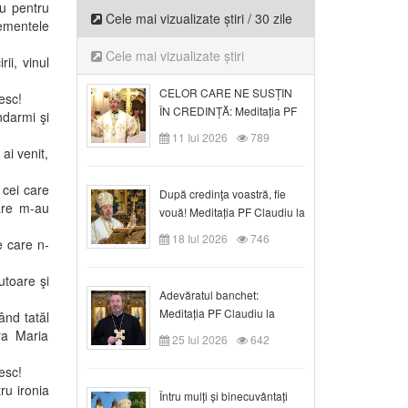
u pentru
Cele mai vizualizate știri / 30 zile
lementele
Cele mai vizualizate știri
ii, vinul
CELOR CARE NE SUSȚIN
esc!
ÎN CREDINȚĂ: Meditația PF
darmi şi
Claudiu la Duminica a VI-a
11 Iul 2026
789
după Rusalii
ai venit,
 cei care
După credinţa voastră, fie
are m-au
vouă! Meditația PF Claudiu la
duminica a VII-a după Rusalii
18 Iul 2026
746
e care n-
utoare şi
Adevăratul banchet:
Meditația PF Claudiu la
nd tatăl
Duminica a VIII-a după
ra Maria
25 Iul 2026
642
Rusalii
esc!
ru ironia
Întru mulți și binecuvântați