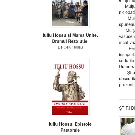
ei, Îţi m
Mulţume
niciodat
Mulţume
spuneau
Mulţume
Iuliu Hossu și Marea Unire.
văzusem,
Drumul Rezoluției
încât v
De Gelu Hossu
Pentru 
insupor
sudoril
Dumnez
Şi pentr
obscurita
prezent 
ȘTIRI 
Iuliu Hossu. Epistole
Pastorale