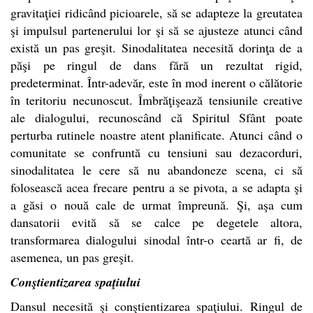
gravitaţiei ridicând picioarele, să se adapteze la greutatea
şi impulsul partenerului lor şi să se ajusteze atunci când
există un pas greşit. Sinodalitatea necesită dorinţa de a
păşi pe ringul de dans fără un rezultat rigid,
predeterminat. Într-adevăr, este în mod inerent o călătorie
în teritoriu necunoscut. Îmbrăţişează tensiunile creative
ale dialogului, recunoscând că Spiritul Sfânt poate
perturba rutinele noastre atent planificate. Atunci când o
comunitate se confruntă cu tensiuni sau dezacorduri,
sinodalitatea le cere să nu abandoneze scena, ci să
folosească acea frecare pentru a se pivota, a se adapta şi
a găsi o nouă cale de urmat împreună. Şi, aşa cum
dansatorii evită să se calce pe degetele altora,
transformarea dialogului sinodal într-o ceartă ar fi, de
asemenea, un pas greşit.
Conştientizarea spaţiului
Dansul necesită şi conştientizarea spaţiului. Ringul de