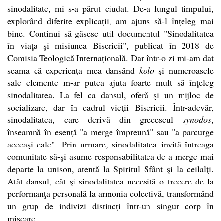
sinodalitate, mi s-a părut ciudat. De-a lungul timpului,
explorând diferite explicaţii, am ajuns să-l înţeleg mai
bine. Continui să găsesc util documentul "Sinodalitatea
în viaţa şi misiunea Bisericii", publicat în 2018 de
Comisia Teologică Internaţională. Dar într-o zi mi-am dat
seama că experienţa mea dansând
kolo
şi numeroasele
sale elemente m-ar putea ajuta foarte mult să înţeleg
sinodalitatea. La fel ca dansul, oferă şi un mijloc de
socializare, dar în cadrul vieţii Bisericii. Într-adevăr,
sinodalitatea, care derivă din grecescul
synodos
,
înseamnă în esenţă "a merge împreună" sau "a parcurge
aceeaşi cale". Prin urmare, sinodalitatea invită întreaga
comunitate să-şi asume responsabilitatea de a merge mai
departe la unison, atentă la Spiritul Sfânt şi la ceilalţi.
Atât dansul, cât şi sinodalitatea necesită o trecere de la
performanţa personală la armonia colectivă, transformând
un grup de indivizi distincţi într-un singur corp în
mişcare.