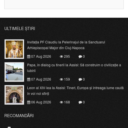
ULTIMELE ȘTIRI
Invitația PF Claudiu la Pelerinajul de la Sanctuarul
Arhiepiscopal Major din Cluj-Napoca
07 Aug 2026
295
0
Papa, în dialog cu tinerii la Assisi: Să construim o civilizație a
iubirii
07 Aug 2026
159
0
Leon al XIV-lea la Assisi: Tineri, Europa și întreaga lume caută
în voi noi sfinți
06 Aug 2026
168
0
RECOMANDĂRI