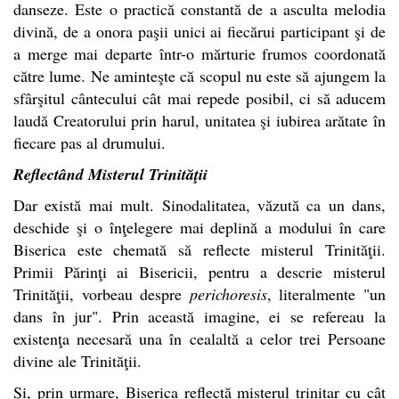
danseze. Este o practică constantă de a asculta melodia
divină, de a onora paşii unici ai fiecărui participant şi de
a merge mai departe într-o mărturie frumos coordonată
către lume. Ne aminteşte că scopul nu este să ajungem la
sfârşitul cântecului cât mai repede posibil, ci să aducem
laudă Creatorului prin harul, unitatea şi iubirea arătate în
fiecare pas al drumului.
Reflectând Misterul Trinităţii
Dar există mai mult. Sinodalitatea, văzută ca un dans,
deschide şi o înţelegere mai deplină a modului în care
Biserica este chemată să reflecte misterul Trinităţii.
Primii Părinţi ai Bisericii, pentru a descrie misterul
Trinităţii, vorbeau despre
perichoresis
, literalmente "un
dans în jur". Prin această imagine, ei se refereau la
existenţa necesară una în cealaltă a celor trei Persoane
divine ale Trinităţii.
Şi, prin urmare, Biserica reflectă misterul trinitar cu cât