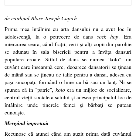
de cardinal Blase Joseph Cupich
Prima mea întâlnire cu arta dansului nu a avut loc în
adolescenţă, la o petrecere de dans
sock hop
. Era
miercurea seara, când fraţii, verii şi alţi copii din parohie
se adunau în sala bisericii pentru a învăţa dansuri
populare croate. Stilul de dans se numea "kolo", un
cuvânt care înseamnă cerc, deoarece dansatorii se ţineau
de mână sau se ţineau de talie pentru a dansa, adesea cu
paşi sincopaţi, formând o linie curbă sau un lanţ. Ni se
spunea că în "patrie",
kolo
era un mijloc de socializare,
centrul vieţii sociale a satului şi adesea principalul loc de
întâlnire unde tinerele femei şi bărbaţi se puteau
cunoaşte.
Mergând împreună
Recunosc că atunci când am auzit prima dată cuvântul