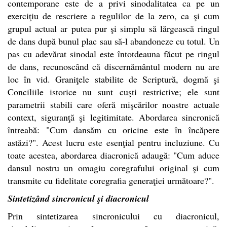
contemporane este de a privi sinodalitatea ca pe un
exerciţiu de rescriere a regulilor de la zero, ca şi cum
grupul actual ar putea pur şi simplu să lărgească ringul
de dans după bunul plac sau să-l abandoneze cu totul. Un
pas cu adevărat sinodal este întotdeauna făcut pe ringul
de dans, recunoscând că discernământul modern nu are
loc în vid. Graniţele stabilite de Scriptură, dogmă şi
Conciliile istorice nu sunt cuşti restrictive; ele sunt
parametrii stabili care oferă mişcărilor noastre actuale
context, siguranţă şi legitimitate. Abordarea sincronică
întreabă: "Cum dansăm cu oricine este în încăpere
astăzi?". Acest lucru este esenţial pentru incluziune. Cu
toate acestea, abordarea diacronică adaugă: "Cum aduce
dansul nostru un omagiu coregrafului original şi cum
transmite cu fidelitate coregrafia generaţiei următoare?".
Sintetizând sincronicul şi diacronicul
Prin sintetizarea sincronicului cu diacronicul,