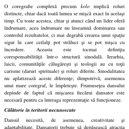
O coregrafie complexă precum
kolo
implică roluri
distincte, chiar dacă toată lumea se mişcă exact în acelaşi
timp. Cu toate acestea, chiar şi atunci când un lider oferă
îndrumare, acea îndrumare nu înseamnă dominarea sau
controlul rezultatelor, ci mai degrabă crearea unui spaţiu
sigur în care ceilalţi pot străluci şi se pot mişca cu
încredere. Aceasta este tocmai definiţia
coresponsabilităţii într-o structură sinodală. Ierarhia,
laicii, comunităţile călugăreşti şi teologii au cu toţii
carisme (daruri spirituale) şi roluri diferite. Sinodalitatea
nu aplatizează aceste diferenţe; dimpotrivă, asemenea
unui mare coregraf, le împleteşte. Frumuseţea dansului
depinde de faptul că mişcarea fiecărui dansator este
necesară pentru ca întreaga reprezentaţie să funcţioneze.
Călătorie în teritorii necunoscute
Dansul necesită, de asemenea, creativitate şi
adaptabilitate. Dansatorii trebuie să depăşească atracţia