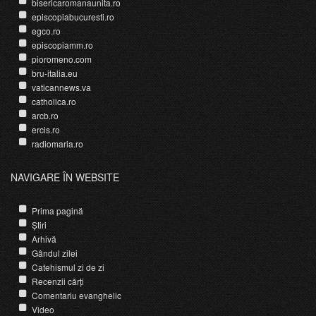
bisericaromanaunita.ro
episcopiabucuresti.ro
egco.ro
episcopiamm.ro
pioromeno.com
bru-italia.eu
vaticannews.va
catholica.ro
arcb.ro
ercis.ro
radiomaria.ro
NAVIGARE ÎN WEBSITE
Prima pagină
Știri
Arhivă
Gândul zilei
Catehismul zi de zi
Recenzii cărți
Comentariu evanghelic
Video