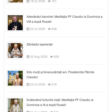
18 Iul 2026
751
Adevăratul banchet: Meditația PF Claudiu la Duminica a
VIII-a după Rusalii
25 Iul 2026
648
Zâmbetul speranței
05 Aug 2026
626
Întru mulți și binecuvântați ani, Preafericite Părinte
Claudiu!
22 Iul 2026
618
Încălecând furtunile vieții: Meditația PF Claudiu la
Duminica a IX-a după Rusalii
01 Aug 2026
531