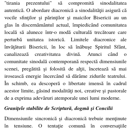
"tirania prezentului" să compromită sinodalitatea
autentică. O abordare diacronică a sinodalităţii asigură că
vocile sfinţilor şi părinţilor şi maicilor Bisericii au un
glas în discernământul actual, împiedicând comunitatea
locală să alunece într-o modă culturală trecătoare care
perturbă unitatea istorică. Limitele diacronice ale
învăţăturii Bisericii, în loc să înăbuşe Spiritul Sfânt,
canalizează creativitatea divină. Atunci când o
comunitate sinodală contemporană respectă dimensiunile
scenei, pregătită şi folosită de alţii, încetează să mai
irosească energie încercând să dărâme zidurile teatrului.
În schimb, ea descoperă o libertate imensă în cadrul
acestor limite, găsind modalităţi noi, creative şi pastorale
de a exprima adevăruri atemporale unei lumi moderne.
Graniţele stabilite de Scriptură, dogmă şi Concilii
Dimensiunile sincronică şi diacronică trebuie menţinute
în tensiune. O tentaţie comună în conversaţiile