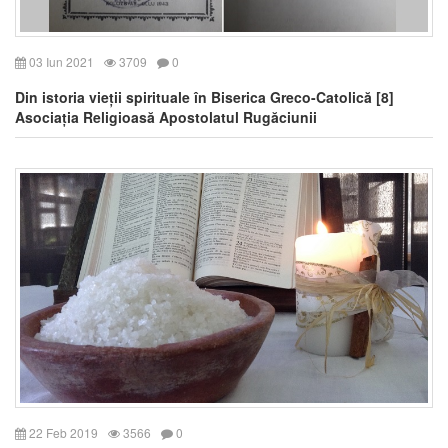
03 Iun 2021
3709
0
Din istoria vieții spirituale în Biserica Greco-Catolică [8]
Asociația Religioasă Apostolatul Rugăciunii
22 Feb 2019
3566
0