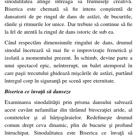
sinodalitatea atinge întreaga sa frumuseţe creativă.
Biserica este chemată să fie intens conştientă de
dansatorii de pe ringul de dans de astăzi, de bucuriile,
rănile şi ritmurile lor unice. Dar trebuie să continue să fie
la fel de atentă la ringul de dans istoric de sub ea.
Când respectăm dimensiunile ringului de dans, drumul
sinodal încetează să mai fie o improvizaţie frenetică şi
izolată a momentului prezent. În schimb, devine parte a
unui spectacol epic, neîntrerupt, un balet atemporal în
care paşii trecutului ghidează mişcările de astăzi, purtând
întregul corp în siguranţă pe scenă spre eternitate.
Biserica ce învaţă să danseze
Examinarea sinodalităţii prin prisma dansului salvează
acest cuvânt nefamiliar din tărâmul birocraţiei aride, al
comitetelor şi al hârţogăraielor. Redefineşte drumul
comun drept ceva dinamic, plin de bucurie şi profund
întruchipat. Sinodalitatea este Biserica ce învaţă să