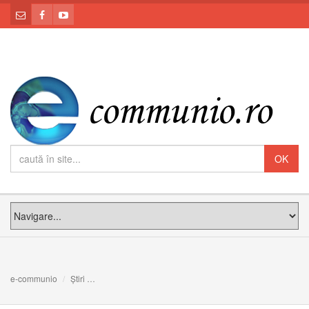
e-communio
Știri
Sinodalitatea este ca şi cum am dansa. O reflecţie a car