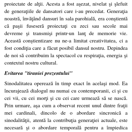
proiectate de alţii. Acesta a fost aşezat, nivelat şi şlefuit
de generaţiile de dansatori care i-au precedat. Generaţia
noastră, învăţând dansuri în sala parohială, era conştientă
că paşii fuseseră proiectaţi cu zeci sau secole mai
devreme şi transmişi printr-un lanţ de memorie vie.
Această conştientizare nu ne-a limitat creativitatea, ci a
fost condiţia care a făcut posibil dansul nostru. Depindea
de noi să contribuim la spectacol cu respiraţia, energia şi
contextul nostru cultural.
Evitarea "tiraniei prezentului"
Sinodalitatea operează în timp exact în acelaşi mod. Ea
încurajează dialogul nu numai cu contemporanii, ci şi cu
cei vii, cu cei morţi şi cu cei care urmează să se nască.
Prin urmare, aşa cum a observat recent unul dintre fraţii
mei cardinali, dincolo de o abordare sincronică a
sinodalităţii, atentă la contribuţia generaţiei actuale, este
necesară şi o abordare temporală pentru a împiedica