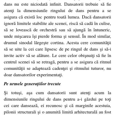
dans nu este niciodată infinit. Dansatorii trebuie să fie
atenţi la dimensiunile ringului de dans pentru a se
asigura că există loc pentru toată lumea. Dacă dansatorii
ignoră limitele stabilite ale scenei, riscă să cadă în culise,
să se lovească de orchestră sau să ajungă în întuneric,
unde mişcarea îşi pierde forma şi sensul. În mod similar,
drumul sinodal lărgeşte cortina. Acesta cere comunităţii
să se uite la cei care lipsesc de pe ringul de dans şi să-i
invite activ să se alăture. Le cere celor obişnuiţi să fie în
centrul scenei să se retragă, pentru a se asigura că ritmul
comunităţii se adaptează cadenţei şi ritmului tuturor, nu
doar dansatorilor experimentaţi.
Pe urmele generaţiilor trecute
Şi totuşi, aşa cum dansatorii sunt atenţi acum la
dimensiunile ringului de dans pentru a-i găzdui pe toţi
cei care dansează, ei recunosc şi că marginile acestuia,
pilonii structurali şi o anumită limită arhitecturală au fost