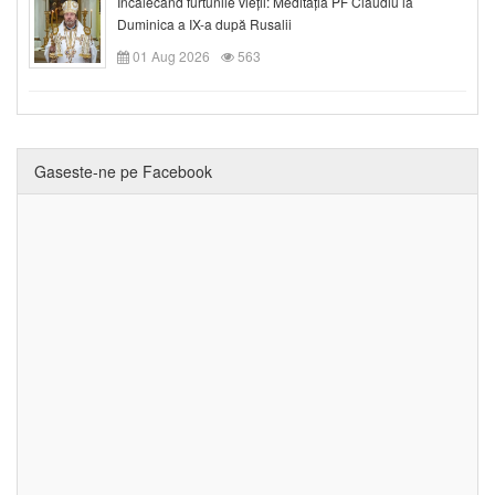
Încălecând furtunile vieții: Meditația PF Claudiu la
Duminica a IX-a după Rusalii
01 Aug 2026
563
Gaseste-ne pe Facebook