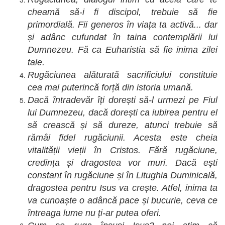
cheamă să-i fi discipol, trebuie să fie
primordială. Fii generos în viața ta activă... dar
și adânc cufundat în taina contemplării lui
Dumnezeu. Fă ca Euharistia să fie inima zilei
tale.
Rugăciunea alăturată sacrificiului constituie
cea mai puterincă forță din istoria umană.
Dacă întradevăr îți dorești să-l urmezi pe Fiul
lui Dumnezeu, dacă dorești ca iubirea pentru el
să crească și să dureze, atunci trebuie să
rămâi fidel rugăciunii. Acesta este cheia
vitalității vieții în Cristos. Fără rugăciune,
credința și dragostea vor muri. Dacă ești
constant în rugăciune și în Litughia Duminicală,
dragostea pentru Isus va crește. Atfel, inima ta
va cunoaște o adâncă pace și bucurie, ceva ce
întreaga lume nu ți-ar putea oferi.