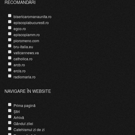
RECOMANDĂRI
bisericaromanaunita.ro
episcopiabucuresti.ro
egco.ro
episcopiamm.ro
pioromeno.com
bru-italia.eu
vaticannews.va
catholica.ro
arcb.ro
ercis.ro
radiomaria.ro
NAVIGARE ÎN WEBSITE
Prima pagină
Știri
Arhivă
Gândul zilei
Catehismul zi de zi