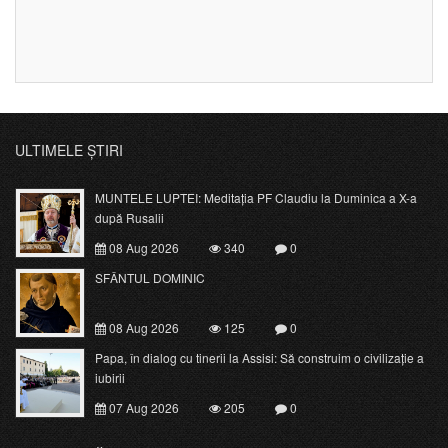
ULTIMELE ȘTIRI
MUNTELE LUPTEI: Meditația PF Claudiu la Duminica a X-a
după Rusalii
08 Aug 2026
340
0
SFÂNTUL DOMINIC
08 Aug 2026
125
0
Papa, în dialog cu tinerii la Assisi: Să construim o civilizație a
iubirii
07 Aug 2026
205
0