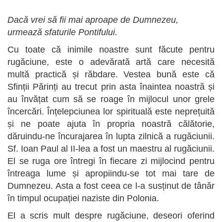
Dacă vrei să fii mai aproape de Dumnezeu,
urmează sfaturile Pontifului.
Cu toate că inimile noastre sunt făcute pentru
rugăciune, este o adevărată artă care necesită
multă practică și răbdare. Vestea bună este că
Sfinții Părinți au trecut prin asta înaintea noastră și
au învățat cum să se roage în mijlocul unor grele
încercări. Înțelepciunea lor spirituală este neprețuită
și ne poate ajuta în propria noastră călătorie,
dăruindu-ne încurajarea în lupta zilnică a rugăciunii.
Sf. Ioan Paul al II-lea a fost un maestru al rugăciunii.
El se ruga ore întregi în fiecare zi mijlocind pentru
întreaga lume și apropiindu-se tot mai tare de
Dumnezeu. Asta a fost ceea ce l-a susținut de tânăr
în timpul ocupației naziste din Polonia.
El a scris mult despre rugăciune, deseori oferind