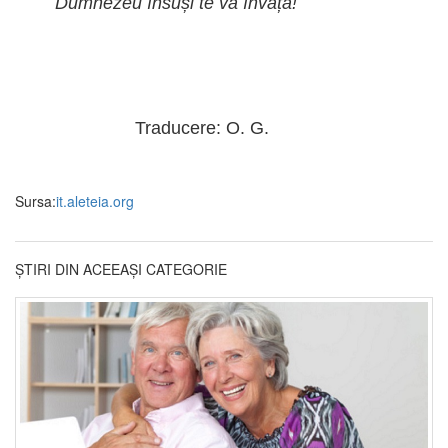
Dumnezeu însuși te va învăța!
Traducere: O. G.
Sursa:
it.aleteia.org
ȘTIRI DIN ACEEAȘI CATEGORIE