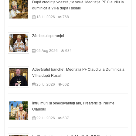
După credinţa voastră, fie vouă! Meditația PF Claudiu la
duminica a VII-a după Rusalii
18 Iul 2026
768
Zâmbetul speranței
05 Aug 2026
684
Adevăratul banchet: Meditația PF Claudiu la Duminica a
VIII-a după Rusalii
25 Iul 2026
662
Întru mulți și binecuvântați ani, Preafericite Părinte
Claudiu!
22 Iul 2026
637