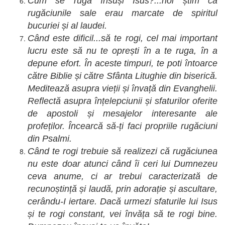
Cum se ruga însuși Isus?...noi știm că
rugăciunile sale erau marcate de spiritul
bucuriei și al laudei.
Când este dificil...să te rogi, cel mai important
lucru este să nu te oprești în a te ruga, în a
depune efort. În aceste timpuri, te poti întoarce
către Biblie și către Sfânta Litughie din biserică.
Meditează asupra vieții și învață din Evanghelii.
Reflectă asupra înțelepciunii și sfaturilor oferite
de apostoli și mesajelor interesante ale
profeților. Încearcă să-ți faci propriile rugăciuni
din Psalmi.
Când te rogi trebuie să realizezi că rugăciunea
nu este doar atunci când îi ceri lui Dumnezeu
ceva anume, ci ar trebui caracterizată de
recunoștință și laudă, prin adorație și ascultare,
cerându-I iertare. Dacă urmezi sfaturile lui Isus
și te rogi constant, vei învăța să te rogi bine.