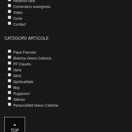
Recenzii cărți
Comentariu evanghelic
Video
Curia
Contact
CATEGORII ARTICOLE
Papa Francisc
Biserica Greco-Catolica
PF Claudiu
Varia
Sfinti
Spiritualitate
Blaj
Rugaciuni
Vatican
Personalitati Greco-Catolice
TOP