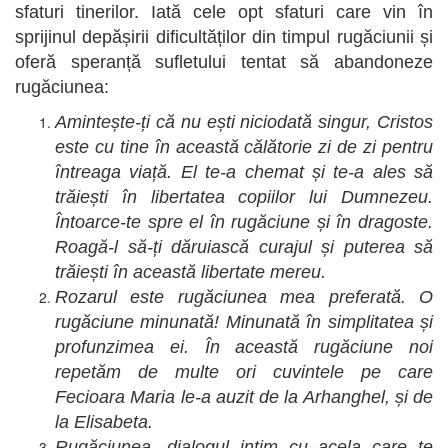
sfaturi tinerilor. Iată cele opt sfaturi care vin în
sprijinul depășirii dificultăților din timpul rugăciunii și
oferă speranță sufletului tentat să abandoneze
rugăciunea:
Amintește-ți că nu ești niciodată singur, Cristos
este cu tine în această călătorie zi de zi pentru
întreaga viață. El te-a chemat și te-a ales să
trăiești în libertatea copiilor lui Dumnezeu.
Întoarce-te spre el în rugăciune și în dragoste.
Roagă-l să-ți dăruiască curajul și puterea să
trăiești în această libertate mereu.
Rozarul este rugăciunea mea preferată. O
rugăciune minunată! Minunată în simplitatea și
profunzimea ei. În această rugăciune noi
repetăm de multe ori cuvintele pe care
Fecioara Maria le-a auzit de la Arhanghel, și de
la Elisabeta.
Rugăciunea, dialogul intim cu acela care te