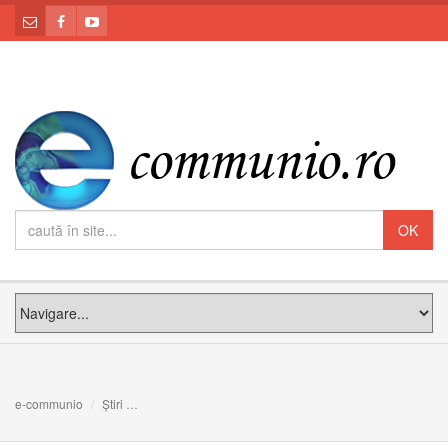
e-communio
Știri
Opt sfaturi de la Sfântul Ioan Paul al II-lea pentru un creș